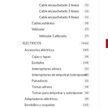
Cable encauchetado 2 líneas
(1)
Cable encauchetado 3 líneas
(1)
Cable encauchetado 4 líneas
(1)
Cables estéreos
(4)
Vehicular
(7)
Vehicular Calibrado
(7)
ELÉCTRICOS
(166)
Accesorios eléctricos
(49)
Cajas y tapas
(9)
Enchufes
(14)
Interruptores aéreos
(5)
Interruptores de empotrar/sobreponer
(8)
Pulsadores
(3)
Tomas aéreos
(4)
Tomas para empotrar y sobreponer
(6)
Adaptadores eléctricos
(9)
Bombillos y soquetes
(13)