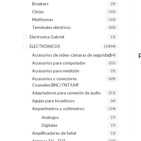
Breakers
(9)
Cintas
(12)
Multitomas
(10)
Terminales eléctricos
(60)
Electronica Gabriel
(1)
ELECTRÓNICOS
(1404)
Accesorios de video-cámaras de seguridad
(14)
Accesorios para computador
(22)
Accesorios para medición
(5)
Accesorios y conectores
(69)
Coaxiales/BNC/TNT/UHF
Adaptadores para conexión de audio
(51)
Agujas para tocadiscos
(6)
Amperímetros y voltímetros
(14)
Análogos
(7)
Digitales
(7)
Amplificadores de Señal
(1)
(10)