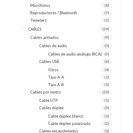
Micrófonos
(8)
Reproductores / Bluetooth
(7)
Tweeters
(1)
CABLES
(29)
Cables armados
(9)
Cables de audio
(3)
Cables de audio análogo (RCA)
(3)
Cables USB
(6)
Otros
(4)
Tipo A-A
(1)
Tipo A-B
(1)
Cables por metro
(20)
Cable UTP
(1)
Cables dúplex
(3)
Cable dúplex blanco
(1)
Cable dúplex polarizado
(2)
Cables encauchetados
(3)