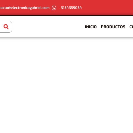
tacto@electronicagabriel.com
3154359034
INICIO
PRODUCTOS
C