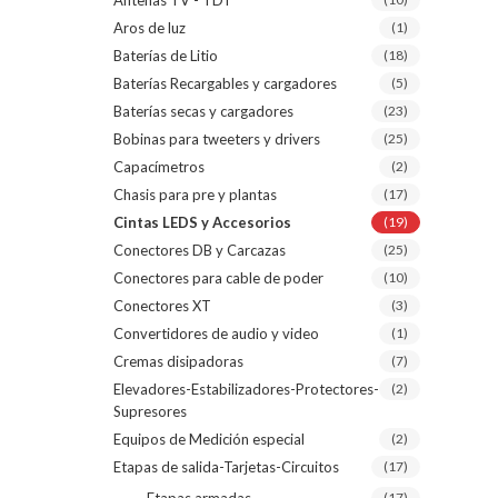
Antenas TV - TDT
Aros de luz
(1)
Baterías de Litio
(18)
Baterías Recargables y cargadores
(5)
Baterías secas y cargadores
(23)
Bobinas para tweeters y drivers
(25)
Capacímetros
(2)
Chasis para pre y plantas
(17)
Cintas LEDS y Accesorios
(19)
Conectores DB y Carcazas
(25)
Conectores para cable de poder
(10)
Conectores XT
(3)
Convertidores de audio y video
(1)
Cremas disipadoras
(7)
Elevadores-Estabilizadores-Protectores-
(2)
Supresores
Equipos de Medición especial
(2)
Etapas de salida-Tarjetas-Circuitos
(17)
(17)