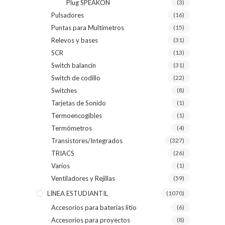
Plug SPEAKON
(3)
Pulsadores
(16)
Puntas para Multímetros
(15)
Relevos y bases
(31)
SCR
(13)
Switch balancin
(31)
Switch de codillo
(22)
Switches
(8)
Tarjetas de Sonido
(1)
Termoencogibles
(1)
Termómetros
(4)
Transistores/Integrados
(327)
TRIACS
(26)
Varios
(1)
Ventiladores y Rejillas
(59)
LÍNEA ESTUDIANTIL
(1070)
Accesorios para baterias litio
(6)
Accesorios para proyectos
(8)