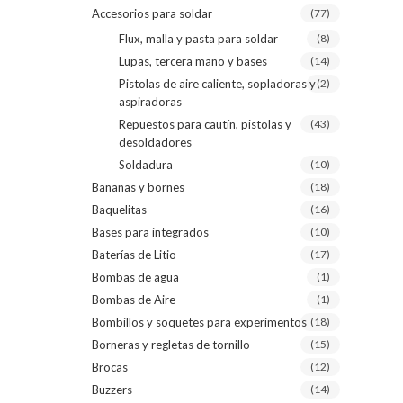
Accesorios para soldar
(77)
Flux, malla y pasta para soldar
(8)
Lupas, tercera mano y bases
(14)
Pistolas de aire caliente, sopladoras y
(2)
aspiradoras
Repuestos para cautín, pistolas y
(43)
desoldadores
Soldadura
(10)
Bananas y bornes
(18)
Baquelitas
(16)
Bases para integrados
(10)
Baterías de Litio
(17)
Bombas de agua
(1)
Bombas de Aire
(1)
Bombillos y soquetes para experimentos
(18)
Borneras y regletas de tornillo
(15)
Brocas
(12)
Buzzers
(14)