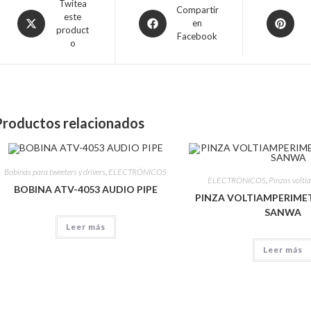
Twitea
Compartir
este
en
product
Facebook
o
Productos relacionados
Bobinas para tweeters y drivers
,
ELECTRÓNICOS
ELECTRÓNICOS
,
Pinzas volti
BOBINA ATV-4053 AUDIO PIPE
PINZA VOLTIAMPERIME
SANWA
Leer más
Leer más