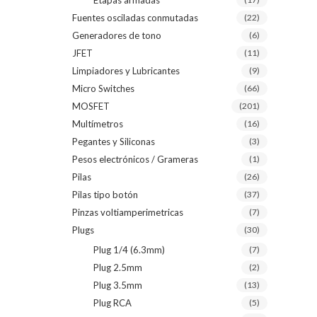
Etapas armadas
Fuentes osciladas conmutadas
(22)
Generadores de tono
(6)
JFET
(11)
Limpiadores y Lubricantes
(9)
Micro Switches
(66)
MOSFET
(201)
Multímetros
(16)
Pegantes y Siliconas
(3)
Pesos electrónicos / Grameras
(1)
Pilas
(26)
Pilas tipo botón
(37)
Pinzas voltiamperimetricas
(7)
Plugs
(30)
Plug 1/4 (6.3mm)
(7)
Plug 2.5mm
(2)
Plug 3.5mm
(13)
Plug RCA
(5)