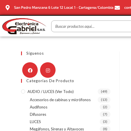
San Pedro Manzana 6 Lote 12 Local 1 - Cartagena/Colombia
con
Síguenos
Categorías De Producto
AUDIO / LUCES (ver Todo)
(49)
Accesorios de cabinas y micrófonos
(13)
Audífonos
(2)
Difusores
(7)
LUCES
(3)
Megáfonos, Sirenas y Altavoces
(8)