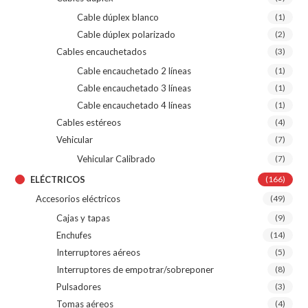
Cable dúplex blanco
(1)
Cable dúplex polarizado
(2)
Cables encauchetados
(3)
Cable encauchetado 2 líneas
(1)
Cable encauchetado 3 líneas
(1)
Cable encauchetado 4 líneas
(1)
Cables estéreos
(4)
Vehicular
(7)
Vehicular Calibrado
(7)
ELÉCTRICOS
(166)
Accesorios eléctricos
(49)
Cajas y tapas
(9)
Enchufes
(14)
Interruptores aéreos
(5)
Interruptores de empotrar/sobreponer
(8)
Pulsadores
(3)
Tomas aéreos
(4)