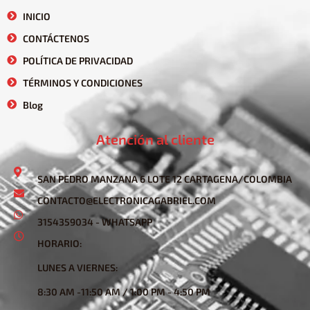
INICIO
CONTÁCTENOS
POLÍTICA DE PRIVACIDAD
TÉRMINOS Y CONDICIONES
Blog
Atención al cliente
SAN PEDRO MANZANA 6 LOTE 12 CARTAGENA/COLOMBIA
CONTACTO@ELECTRONICAGABRIEL.COM
3154359034 - WHATSAPP
HORARIO:
LUNES A VIERNES:
8:30 AM -11:50 AM / 1:00 PM - 4:50 PM