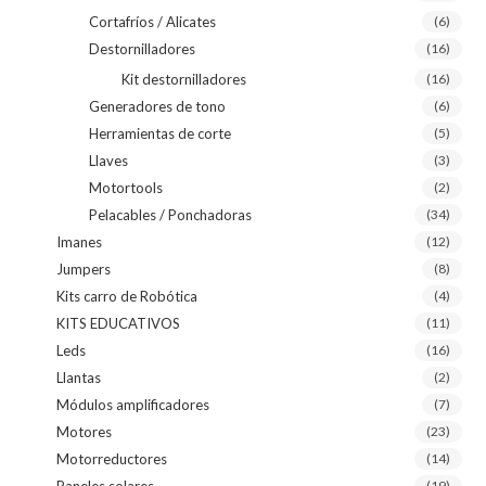
Cortafríos / Alicates
(6)
Destornilladores
(16)
Kit destornilladores
(16)
Generadores de tono
(6)
Herramientas de corte
(5)
Llaves
(3)
Motortools
(2)
Pelacables / Ponchadoras
(34)
Imanes
(12)
Jumpers
(8)
Kits carro de Robótica
(4)
KITS EDUCATIVOS
(11)
Leds
(16)
Llantas
(2)
Módulos amplificadores
(7)
Motores
(23)
Motorreductores
(14)
Paneles solares
(19)