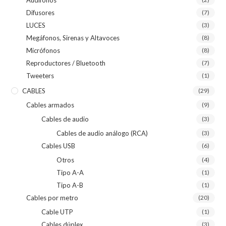
Difusores
(7)
LUCES
(3)
Megáfonos, Sirenas y Altavoces
(8)
Micrófonos
(8)
Reproductores / Bluetooth
(7)
Tweeters
(1)
CABLES
(29)
Cables armados
(9)
Cables de audio
(3)
Cables de audio análogo (RCA)
(3)
Cables USB
(6)
Otros
(4)
Tipo A-A
(1)
Tipo A-B
(1)
Cables por metro
(20)
Cable UTP
(1)
Cables dúplex
(3)