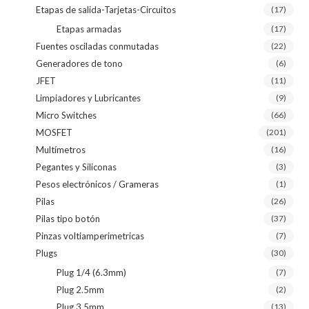
Etapas de salida-Tarjetas-Circuitos
(17)
Etapas armadas
(17)
Fuentes osciladas conmutadas
(22)
Generadores de tono
(6)
JFET
(11)
Limpiadores y Lubricantes
(9)
Micro Switches
(66)
MOSFET
(201)
Multímetros
(16)
Pegantes y Siliconas
(3)
Pesos electrónicos / Grameras
(1)
Pilas
(26)
Pilas tipo botón
(37)
Pinzas voltiamperimetricas
(7)
Plugs
(30)
Plug 1/4 (6.3mm)
(7)
Plug 2.5mm
(2)
Plug 3.5mm
(13)