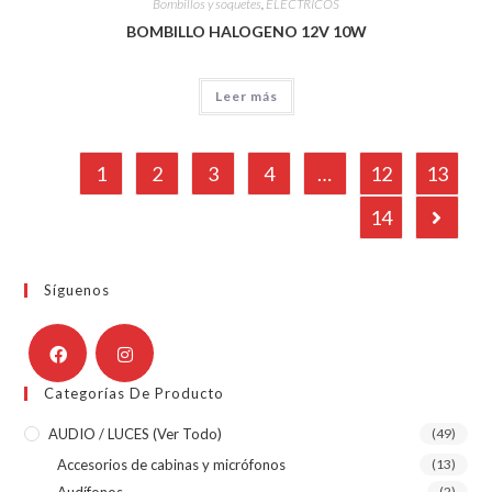
Bombillos y soquetes
,
ELÉCTRICOS
BOMBILLO HALOGENO 12V 10W
Leer más
1
2
3
4
…
12
13
14
Síguenos
Categorías De Producto
AUDIO / LUCES (ver Todo)
(49)
Accesorios de cabinas y micrófonos
(13)
Audífonos
(2)