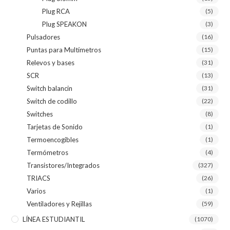
Plug RCA
(5)
Plug SPEAKON
(3)
Pulsadores
(16)
Puntas para Multímetros
(15)
Relevos y bases
(31)
SCR
(13)
Switch balancin
(31)
Switch de codillo
(22)
Switches
(8)
Tarjetas de Sonido
(1)
Termoencogibles
(1)
Termómetros
(4)
Transistores/Integrados
(327)
TRIACS
(26)
Varios
(1)
Ventiladores y Rejillas
(59)
LÍNEA ESTUDIANTIL
(1070)