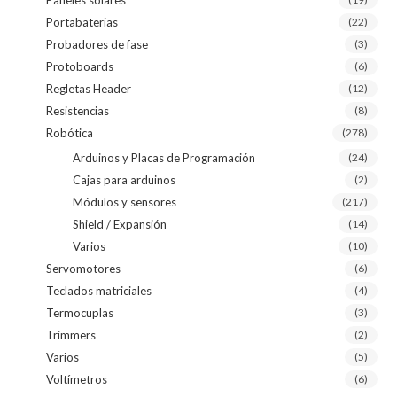
Portabaterias
(22)
Probadores de fase
(3)
Protoboards
(6)
Regletas Header
(12)
Resistencias
(8)
Robótica
(278)
Arduinos y Placas de Programación
(24)
Cajas para arduinos
(2)
Módulos y sensores
(217)
Shield / Expansión
(14)
Varios
(10)
Servomotores
(6)
Teclados matriciales
(4)
Termocuplas
(3)
Trimmers
(2)
Varios
(5)
Voltímetros
(6)