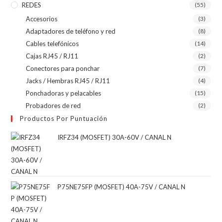
REDES
(55)
Accesorios
(3)
Adaptadores de teléfono y red
(8)
Cables telefónicos
(14)
Cajas RJ45 / RJ11
(2)
Conectores para ponchar
(7)
Jacks / Hembras RJ45 / RJ11
(4)
Ponchadoras y pelacables
(15)
Probadores de red
(2)
Productos Por Puntuación
IRFZ34 (MOSFET) 30A-60V / CANAL N
P75NE75FP (MOSFET) 40A-75V / CANAL N