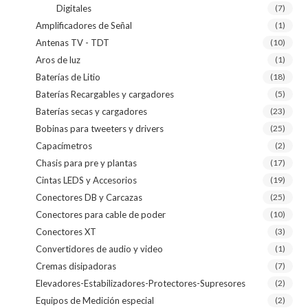
Digitales
(7)
Amplificadores de Señal
(1)
Antenas TV - TDT
(10)
Aros de luz
(1)
Baterías de Litio
(18)
Baterías Recargables y cargadores
(5)
Baterías secas y cargadores
(23)
Bobinas para tweeters y drivers
(25)
Capacímetros
(2)
Chasis para pre y plantas
(17)
Cintas LEDS y Accesorios
(19)
Conectores DB y Carcazas
(25)
Conectores para cable de poder
(10)
Conectores XT
(3)
Convertidores de audio y video
(1)
Cremas disipadoras
(7)
Elevadores-Estabilizadores-Protectores-Supresores
(2)
Equipos de Medición especial
(2)