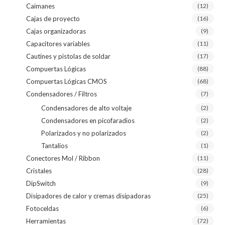
Caimanes
(12)
Cajas de proyecto
(16)
Cajas organizadoras
(9)
Capacitores variables
(11)
Cautines y pistolas de soldar
(17)
Compuertas Lógicas
(88)
Compuertas Lógicas CMOS
(68)
Condensadores / Filtros
(7)
Condensadores de alto voltaje
(2)
Condensadores en picofaradios
(2)
Polarizados y no polarizados
(2)
Tantalios
(1)
Conectores Mol / Ribbon
(11)
Cristales
(28)
DipSwitch
(9)
Disipadores de calor y cremas disipadoras
(25)
Fotoceldas
(6)
Herramientas
(72)