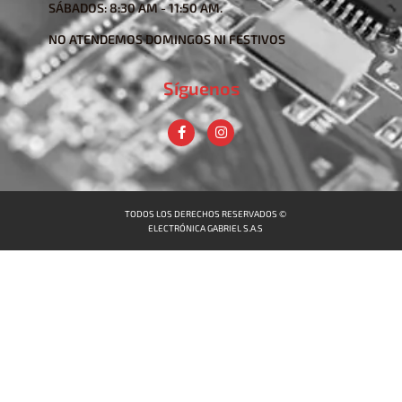
SÁBADOS: 8:30 AM - 11:50 AM.
NO ATENDEMOS DOMINGOS NI FESTIVOS
Síguenos
TODOS LOS DERECHOS RESERVADOS ©
ELECTRÓNICA GABRIEL S.A.S