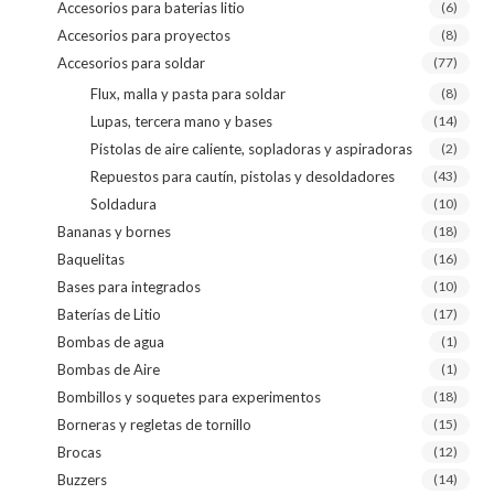
Accesorios para baterias litio
(6)
Accesorios para proyectos
(8)
Accesorios para soldar
(77)
Flux, malla y pasta para soldar
(8)
Lupas, tercera mano y bases
(14)
Pistolas de aire caliente, sopladoras y aspiradoras
(2)
Repuestos para cautín, pistolas y desoldadores
(43)
Soldadura
(10)
Bananas y bornes
(18)
Baquelitas
(16)
Bases para integrados
(10)
Baterías de Litio
(17)
Bombas de agua
(1)
Bombas de Aire
(1)
Bombillos y soquetes para experimentos
(18)
Borneras y regletas de tornillo
(15)
Brocas
(12)
Buzzers
(14)