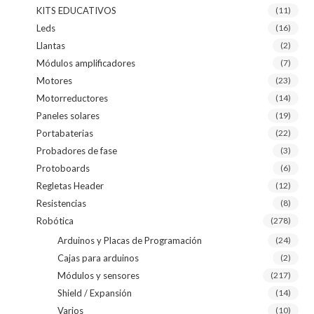
KITS EDUCATIVOS
(11)
Leds
(16)
Llantas
(2)
Módulos amplificadores
(7)
Motores
(23)
Motorreductores
(14)
Paneles solares
(19)
Portabaterias
(22)
Probadores de fase
(3)
Protoboards
(6)
Regletas Header
(12)
Resistencias
(8)
Robótica
(278)
Arduinos y Placas de Programación
(24)
Cajas para arduinos
(2)
Módulos y sensores
(217)
Shield / Expansión
(14)
Varios
(10)