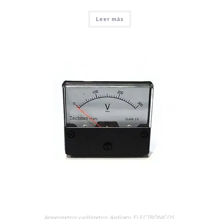
Leer más
Amperímetros y voltímetros
,
Análogos
,
ELECTRÓNICOS