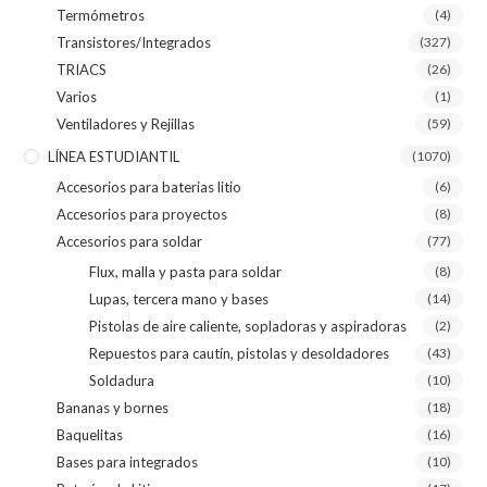
Termómetros
(4)
Transistores/Integrados
(327)
TRIACS
(26)
Varios
(1)
Ventiladores y Rejillas
(59)
LÍNEA ESTUDIANTIL
(1070)
Accesorios para baterias litio
(6)
Accesorios para proyectos
(8)
Accesorios para soldar
(77)
Flux, malla y pasta para soldar
(8)
Lupas, tercera mano y bases
(14)
Pistolas de aire caliente, sopladoras y aspiradoras
(2)
Repuestos para cautín, pistolas y desoldadores
(43)
Soldadura
(10)
Bananas y bornes
(18)
Baquelitas
(16)
Bases para integrados
(10)