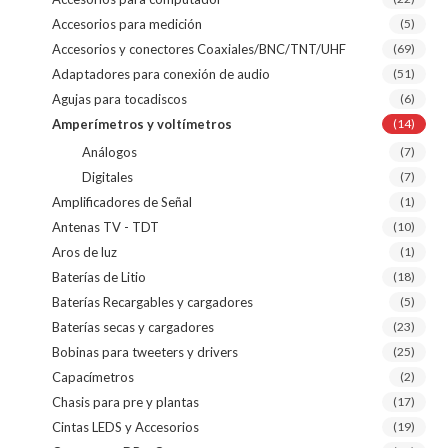
Accesorios para medición
(5)
Accesorios y conectores Coaxiales/BNC/TNT/UHF
(69)
Adaptadores para conexión de audio
(51)
Agujas para tocadiscos
(6)
Amperímetros y voltímetros
(14)
Análogos
(7)
Digitales
(7)
Amplificadores de Señal
(1)
Antenas TV - TDT
(10)
Aros de luz
(1)
Baterías de Litio
(18)
Baterías Recargables y cargadores
(5)
Baterías secas y cargadores
(23)
Bobinas para tweeters y drivers
(25)
Capacímetros
(2)
Chasis para pre y plantas
(17)
Cintas LEDS y Accesorios
(19)