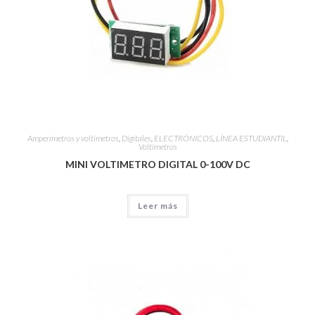
Amperímetros y voltímetros
,
Digitales
,
ELECTRÓNICOS
,
LÍNEA ESTUDIANTIL
,
Voltímetros
MINI VOLTIMETRO DIGITAL 0-100V DC
Leer más