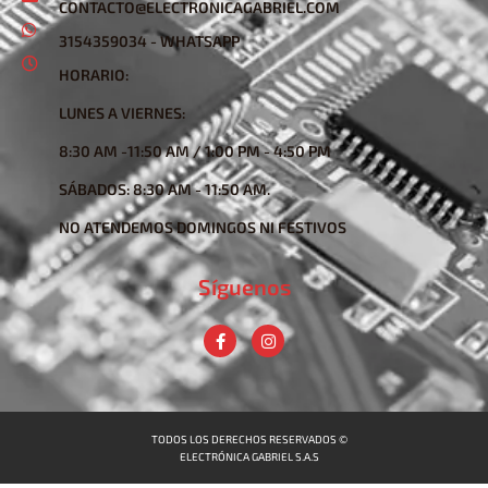
CONTACTO@ELECTRONICAGABRIEL.COM
3154359034 - WHATSAPP
HORARIO:
LUNES A VIERNES:
8:30 AM -11:50 AM / 1:00 PM - 4:50 PM
SÁBADOS: 8:30 AM - 11:50 AM.
NO ATENDEMOS DOMINGOS NI FESTIVOS
Síguenos
TODOS LOS DERECHOS RESERVADOS ©
ELECTRÓNICA GABRIEL S.A.S