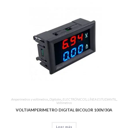
Amperímetros y voltímetros
,
Digitales
,
ELECTRÓNICOS
,
LÍNEA ESTUDIANTIL
,
Voltímetros
VOLTIAMPERIMETRO DIGITAL BICOLOR 100V/30A
Leer más