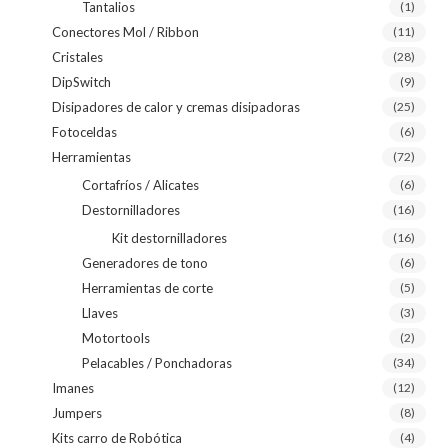
Tantalios
(1)
Conectores Mol / Ribbon
(11)
Cristales
(28)
DipSwitch
(9)
Disipadores de calor y cremas disipadoras
(25)
Fotoceldas
(6)
Herramientas
(72)
Cortafríos / Alicates
(6)
Destornilladores
(16)
Kit destornilladores
(16)
Generadores de tono
(6)
Herramientas de corte
(5)
Llaves
(3)
Motortools
(2)
Pelacables / Ponchadoras
(34)
Imanes
(12)
Jumpers
(8)
Kits carro de Robótica
(4)