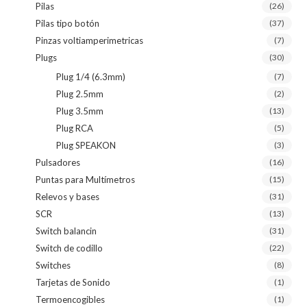
Pilas
(26)
Pilas tipo botón
(37)
Pinzas voltiamperimetricas
(7)
Plugs
(30)
Plug 1/4 (6.3mm)
(7)
Plug 2.5mm
(2)
Plug 3.5mm
(13)
Plug RCA
(5)
Plug SPEAKON
(3)
Pulsadores
(16)
Puntas para Multímetros
(15)
Relevos y bases
(31)
SCR
(13)
Switch balancin
(31)
Switch de codillo
(22)
Switches
(8)
Tarjetas de Sonido
(1)
Termoencogibles
(1)