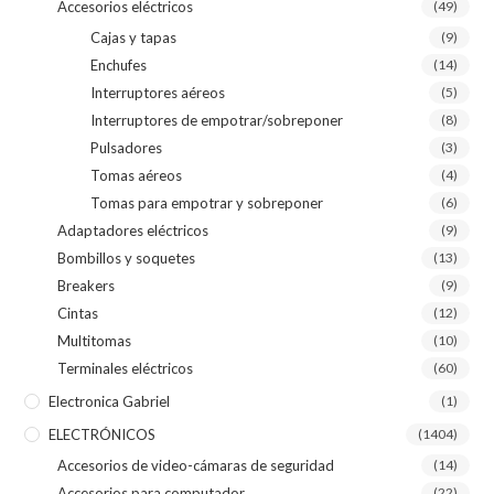
Accesorios eléctricos
(49)
Cajas y tapas
(9)
Enchufes
(14)
Interruptores aéreos
(5)
Interruptores de empotrar/sobreponer
(8)
Pulsadores
(3)
Tomas aéreos
(4)
Tomas para empotrar y sobreponer
(6)
Adaptadores eléctricos
(9)
Bombillos y soquetes
(13)
Breakers
(9)
Cintas
(12)
Multitomas
(10)
Terminales eléctricos
(60)
Electronica Gabriel
(1)
ELECTRÓNICOS
(1404)
Accesorios de video-cámaras de seguridad
(14)
Accesorios para computador
(22)