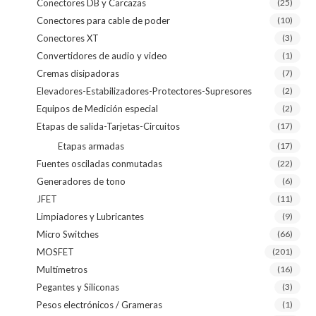
Conectores DB y Carcazas
(25)
Conectores para cable de poder
(10)
Conectores XT
(3)
Convertidores de audio y video
(1)
Cremas disipadoras
(7)
Elevadores-Estabilizadores-Protectores-Supresores
(2)
Equipos de Medición especial
(2)
Etapas de salida-Tarjetas-Circuitos
(17)
Etapas armadas
(17)
Fuentes osciladas conmutadas
(22)
Generadores de tono
(6)
JFET
(11)
Limpiadores y Lubricantes
(9)
Micro Switches
(66)
MOSFET
(201)
Multímetros
(16)
Pegantes y Siliconas
(3)
Pesos electrónicos / Grameras
(1)