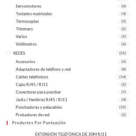
Servomotores
(6)
Teclados matriciales
(4)
Termocuplas
(3)
Trimmers
(2)
Varios
(5)
Voltímetros
(6)
REDES
(55)
Accesorios
(3)
Adaptadores de teléfono y red
(8)
Cables telefónicos
(14)
Cajas RJ45 / RJ11
(2)
Conectores para ponchar
(7)
Jacks / Hembras RJ45 / RJ11
(4)
Ponchadoras y pelacables
(15)
Probadores de red
(2)
Productos Por Puntuación
EXTENSIÓN TELEFÓNICA DE 30M RJ11