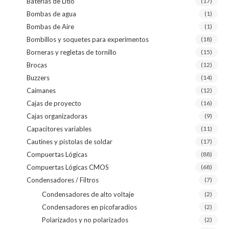
Baterías de Litio
(17)
Bombas de agua
(1)
Bombas de Aire
(1)
Bombillos y soquetes para experimentos
(18)
Borneras y regletas de tornillo
(15)
Brocas
(12)
Buzzers
(14)
Caimanes
(12)
Cajas de proyecto
(16)
Cajas organizadoras
(9)
Capacitores variables
(11)
Cautines y pistolas de soldar
(17)
Compuertas Lógicas
(88)
Compuertas Lógicas CMOS
(68)
Condensadores / Filtros
(7)
Condensadores de alto voltaje
(2)
Condensadores en picofaradios
(2)
Polarizados y no polarizados
(2)