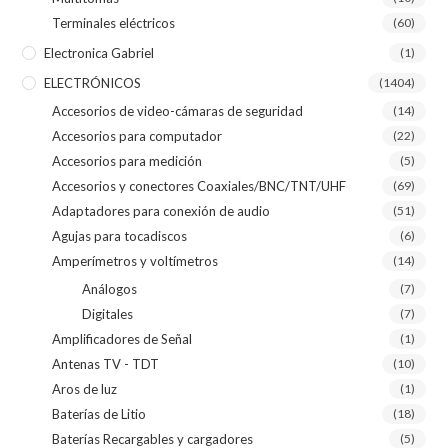
Terminales eléctricos
(60)
Electronica Gabriel
(1)
ELECTRÓNICOS
(1404)
Accesorios de video-cámaras de seguridad
(14)
Accesorios para computador
(22)
Accesorios para medición
(5)
Accesorios y conectores Coaxiales/BNC/TNT/UHF
(69)
Adaptadores para conexión de audio
(51)
Agujas para tocadiscos
(6)
Amperímetros y voltímetros
(14)
Análogos
(7)
Digitales
(7)
Amplificadores de Señal
(1)
Antenas TV - TDT
(10)
Aros de luz
(1)
Baterías de Litio
(18)
Baterías Recargables y cargadores
(5)