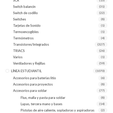
SCR
(13)
Switch balancin
(31)
Switch de codillo
(22)
Switches
(8)
Tarjetas de Sonido
(1)
Termoencogibles
(1)
Termómetros
(4)
Transistores/Integrados
(327)
TRIACS
(26)
Varios
(1)
Ventiladores y Rejillas
(59)
LÍNEA ESTUDIANTIL
(1070)
Accesorios para baterias litio
(6)
Accesorios para proyectos
(8)
Accesorios para soldar
(77)
Flux, malla y pasta para soldar
(8)
Lupas, tercera mano y bases
(14)
Pistolas de aire caliente, sopladoras y aspiradoras
(2)