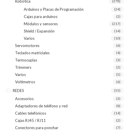
Robótica
(278)
Arduinos y Placas de Programación
(24)
Cajas para arduinos
(2)
Módulos y sensores
(217)
Shield / Expansión
(14)
Varios
(10)
Servomotores
(6)
Teclados matriciales
(4)
Termocuplas
(3)
Trimmers
(2)
Varios
(5)
Voltímetros
(6)
REDES
(55)
Accesorios
(3)
Adaptadores de teléfono y red
(8)
Cables telefónicos
(14)
Cajas RJ45 / RJ11
(2)
Conectores para ponchar
(7)