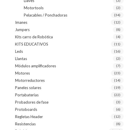
Llaves
(3)
Motortools
(2)
Pelacables / Ponchadoras
(34)
Imanes
(12)
Jumpers
(8)
Kits carro de Robótica
(4)
KITS EDUCATIVOS
(11)
Leds
(16)
Llantas
(2)
Módulos amplificadores
(7)
Motores
(23)
Motorreductores
(14)
Paneles solares
(19)
Portabaterias
(22)
Probadores de fase
(3)
Protoboards
(6)
Regletas Header
(12)
Resistencias
(8)