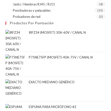
Jacks / Hembras RJ45 / RJ11
(4)
Ponchadoras y pelacables
(15)
Probadores de red
(2)
Productos Por Puntuación
IRFZ34 (MOSFET) 30A-60V / CANAL N
P75NE75FP (MOSFET) 40A-75V / CANAL N
EXACTO MEDIANO GENÉRICO
ESPUMA PARA MICRÓFONO #2