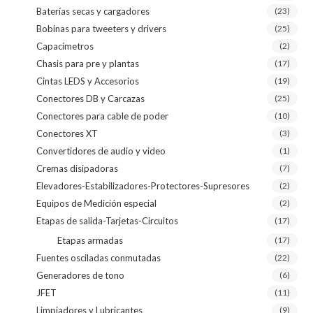
Baterías secas y cargadores
(23)
Bobinas para tweeters y drivers
(25)
Capacímetros
(2)
Chasis para pre y plantas
(17)
Cintas LEDS y Accesorios
(19)
Conectores DB y Carcazas
(25)
Conectores para cable de poder
(10)
Conectores XT
(3)
Convertidores de audio y video
(1)
Cremas disipadoras
(7)
Elevadores-Estabilizadores-Protectores-Supresores
(2)
Equipos de Medición especial
(2)
Etapas de salida-Tarjetas-Circuitos
(17)
Etapas armadas
(17)
Fuentes osciladas conmutadas
(22)
Generadores de tono
(6)
JFET
(11)
Limpiadores y Lubricantes
(9)