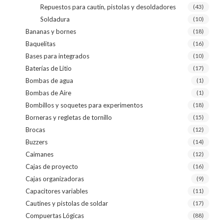
Repuestos para cautín, pistolas y desoldadores
(43)
Soldadura
(10)
Bananas y bornes
(18)
Baquelitas
(16)
Bases para integrados
(10)
Baterías de Litio
(17)
Bombas de agua
(1)
Bombas de Aire
(1)
Bombillos y soquetes para experimentos
(18)
Borneras y regletas de tornillo
(15)
Brocas
(12)
Buzzers
(14)
Caimanes
(12)
Cajas de proyecto
(16)
Cajas organizadoras
(9)
Capacitores variables
(11)
Cautines y pistolas de soldar
(17)
Compuertas Lógicas
(88)