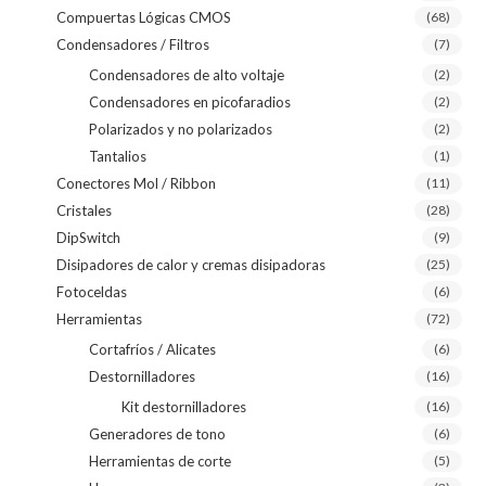
Compuertas Lógicas CMOS
(68)
Condensadores / Filtros
(7)
Condensadores de alto voltaje
(2)
Condensadores en picofaradios
(2)
Polarizados y no polarizados
(2)
Tantalios
(1)
Conectores Mol / Ribbon
(11)
Cristales
(28)
DipSwitch
(9)
Disipadores de calor y cremas disipadoras
(25)
Fotoceldas
(6)
Herramientas
(72)
Cortafríos / Alicates
(6)
Destornilladores
(16)
Kit destornilladores
(16)
Generadores de tono
(6)
Herramientas de corte
(5)