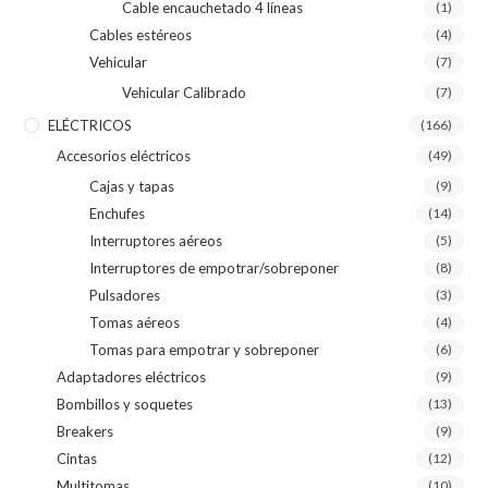
Cable encauchetado 4 líneas
(1)
Cables estéreos
(4)
Vehicular
(7)
Vehicular Calibrado
(7)
ELÉCTRICOS
(166)
Accesorios eléctricos
(49)
Cajas y tapas
(9)
Enchufes
(14)
Interruptores aéreos
(5)
Interruptores de empotrar/sobreponer
(8)
Pulsadores
(3)
Tomas aéreos
(4)
Tomas para empotrar y sobreponer
(6)
Adaptadores eléctricos
(9)
Bombillos y soquetes
(13)
Breakers
(9)
Cintas
(12)
Multitomas
(10)