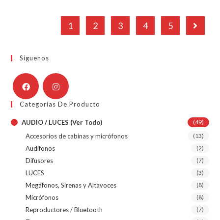
1
2
3
4
5
Síguenos
Categorías De Producto
AUDIO / LUCES (ver Todo)
(49)
Accesorios de cabinas y micrófonos
(13)
Audífonos
(2)
Difusores
(7)
LUCES
(3)
Megáfonos, Sirenas y Altavoces
(8)
Micrófonos
(8)
Reproductores / Bluetooth
(7)