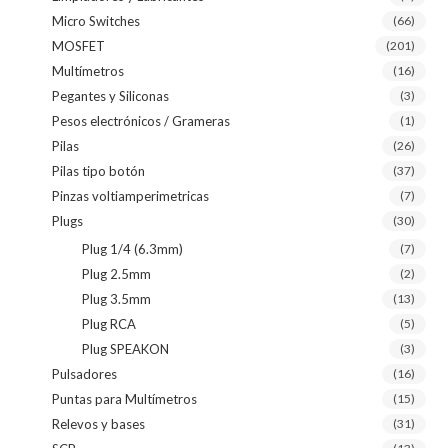
Micro Switches
(66)
MOSFET
(201)
Multímetros
(16)
Pegantes y Siliconas
(3)
Pesos electrónicos / Grameras
(1)
Pilas
(26)
Pilas tipo botón
(37)
Pinzas voltiamperimetricas
(7)
Plugs
(30)
Plug 1/4 (6.3mm)
(7)
Plug 2.5mm
(2)
Plug 3.5mm
(13)
Plug RCA
(5)
Plug SPEAKON
(3)
Pulsadores
(16)
Puntas para Multímetros
(15)
Relevos y bases
(31)