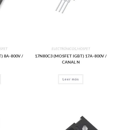
SFET
ELECTRÓNICOS
,
MOSFET
) 8A-800V /
17N80C3 (MOSFET IGBT) 17A-800V /
CANAL N
Leer más