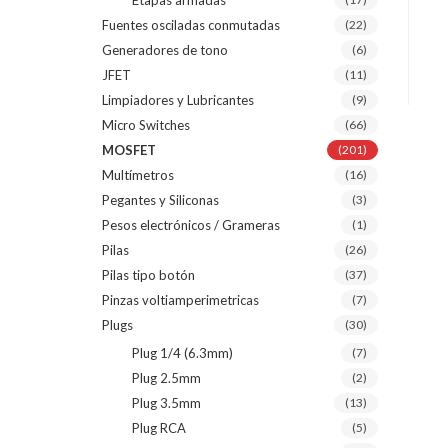
Etapas armadas
Fuentes osciladas conmutadas
(22)
Generadores de tono
(6)
JFET
(11)
Limpiadores y Lubricantes
(9)
Micro Switches
(66)
MOSFET
(201)
Multímetros
(16)
Pegantes y Siliconas
(3)
Pesos electrónicos / Grameras
(1)
Pilas
(26)
Pilas tipo botón
(37)
Pinzas voltiamperimetricas
(7)
Plugs
(30)
Plug 1/4 (6.3mm)
(7)
Plug 2.5mm
(2)
Plug 3.5mm
(13)
Plug RCA
(5)