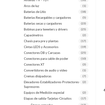
Antenas TV - TDT
Aros de luz
(1)
Baterías de Litio
(18)
Baterías Recargables y cargadores
(5)
Baterías secas y cargadores
(23)
Bobinas para tweeters y drivers
(25)
Capacímetros
(2)
Chasis para pre y plantas
(17)
Cintas LEDS y Accesorios
(19)
Conectores DB y Carcazas
(25)
Conectores para cable de poder
(10)
Conectores XT
(3)
Convertidores de audio y video
(1)
Cremas disipadoras
(7)
Elevadores-Estabilizadores-Protectores-
(2)
Supresores
Equipos de Medición especial
(2)
Etapas de salida-Tarjetas-Circuitos
(17)
(17)