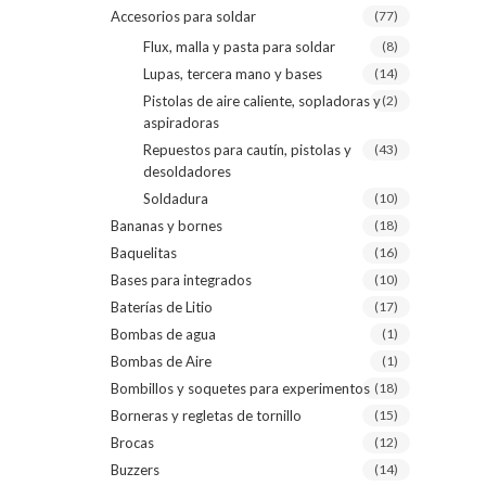
Accesorios para soldar
(77)
Flux, malla y pasta para soldar
(8)
Lupas, tercera mano y bases
(14)
Pistolas de aire caliente, sopladoras y
(2)
aspiradoras
Repuestos para cautín, pistolas y
(43)
desoldadores
Soldadura
(10)
Bananas y bornes
(18)
Baquelitas
(16)
Bases para integrados
(10)
Baterías de Litio
(17)
Bombas de agua
(1)
Bombas de Aire
(1)
Bombillos y soquetes para experimentos
(18)
Borneras y regletas de tornillo
(15)
Brocas
(12)
Buzzers
(14)