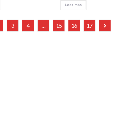
Leer más
3
4
…
15
16
17