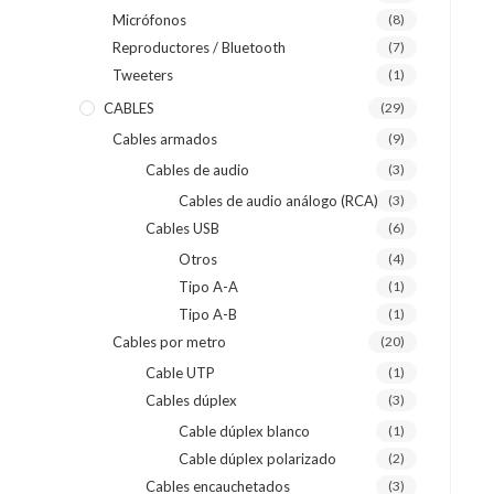
Micrófonos
(8)
Reproductores / Bluetooth
(7)
Tweeters
(1)
CABLES
(29)
Cables armados
(9)
Cables de audio
(3)
Cables de audio análogo (RCA)
(3)
Cables USB
(6)
Otros
(4)
Tipo A-A
(1)
Tipo A-B
(1)
Cables por metro
(20)
Cable UTP
(1)
Cables dúplex
(3)
Cable dúplex blanco
(1)
Cable dúplex polarizado
(2)
Cables encauchetados
(3)