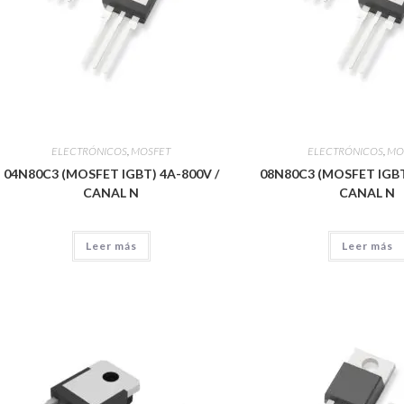
ELECTRÓNICOS
,
MOSFET
ELECTRÓNICOS
,
MO
04N80C3 (MOSFET IGBT) 4A-800V /
08N80C3 (MOSFET IGBT
CANAL N
CANAL N
Leer más
Leer más