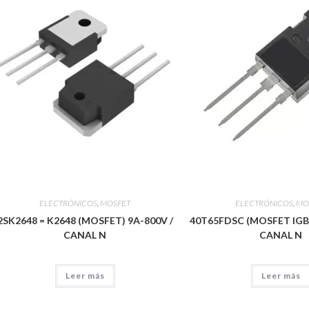
ELECTRÓNICOS
,
MOSFET
ELECTRÓNICOS
,
MO
2SK2648 = K2648 (MOSFET) 9A-800V /
40T65FDSC (MOSFET IGBT
CANAL N
CANAL N
Leer más
Leer más