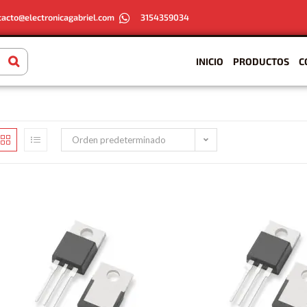
tacto@electronicagabriel.com
3154359034
INICIO
PRODUCTOS
C
Orden predeterminado