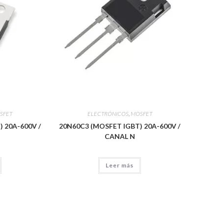
SFET
ELECTRÓNICOS
,
MOSFET
 20A-600V /
20N60C3 (MOSFET IGBT) 20A-600V /
CANAL N
Leer más