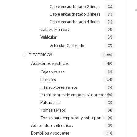
Cable encauchetado 2 líneas
(1)
Cable encauchetado 3 líneas
(1)
Cable encauchetado 4 líneas
(1)
Cables estéreos
(4)
Vehicular
(7)
Vehicular Calibrado
(7)
ELÉCTRICOS
(166)
Accesorios eléctricos
(49)
Cajas y tapas
(9)
Enchufes
(14)
Interruptores aéreos
(5)
Interruptores de empotrar/sobreponer
(8)
Pulsadores
(3)
Tomas aéreos
(4)
Tomas para empotrar y sobreponer
(6)
Adaptadores eléctricos
(9)
Bombillos y soquetes
(13)