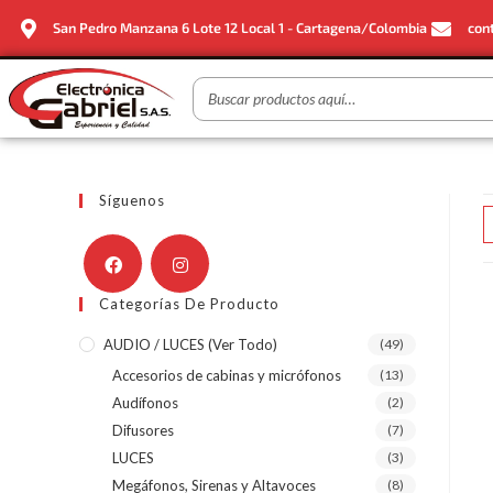
San Pedro Manzana 6 Lote 12 Local 1 - Cartagena/Colombia
con
Síguenos
Categorías De Producto
AUDIO / LUCES (ver Todo)
(49)
Accesorios de cabinas y micrófonos
(13)
Audífonos
(2)
Difusores
(7)
LUCES
(3)
Megáfonos, Sirenas y Altavoces
(8)