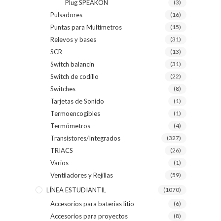
Plug SPEAKON
(3)
Pulsadores
(16)
Puntas para Multímetros
(15)
Relevos y bases
(31)
SCR
(13)
Switch balancin
(31)
Switch de codillo
(22)
Switches
(8)
Tarjetas de Sonido
(1)
Termoencogibles
(1)
Termómetros
(4)
Transistores/Integrados
(327)
TRIACS
(26)
Varios
(1)
Ventiladores y Rejillas
(59)
LÍNEA ESTUDIANTIL
(1070)
Accesorios para baterias litio
(6)
Accesorios para proyectos
(8)