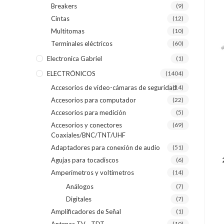
Breakers
(9)
Cintas
(12)
Multitomas
(10)
Terminales eléctricos
(60)
Electronica Gabriel
(1)
ELECTRÓNICOS
(1404)
Accesorios de video-cámaras de seguridad
(14)
Accesorios para computador
(22)
Accesorios para medición
(5)
Accesorios y conectores
(69)
Coaxiales/BNC/TNT/UHF
Adaptadores para conexión de audio
(51)
Agujas para tocadiscos
(6)
Amperímetros y voltímetros
(14)
Análogos
(7)
Digitales
(7)
Amplificadores de Señal
(1)
(10)