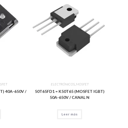
SFET
ELECTRÓNICOS
,
MOSFET
) 40A-650V /
50T65FD1 = K50T65 (MOSFET IGBT)
50A-650V / CANAL N
Leer más