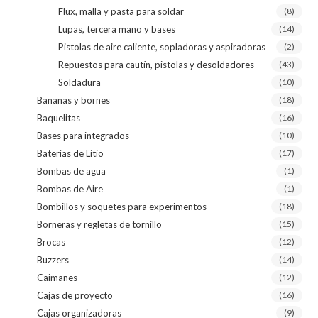
Flux, malla y pasta para soldar
(8)
Lupas, tercera mano y bases
(14)
Pistolas de aire caliente, sopladoras y aspiradoras
(2)
Repuestos para cautín, pistolas y desoldadores
(43)
Soldadura
(10)
Bananas y bornes
(18)
Baquelitas
(16)
Bases para integrados
(10)
Baterías de Litio
(17)
Bombas de agua
(1)
Bombas de Aire
(1)
Bombillos y soquetes para experimentos
(18)
Borneras y regletas de tornillo
(15)
Brocas
(12)
Buzzers
(14)
Caimanes
(12)
Cajas de proyecto
(16)
Cajas organizadoras
(9)