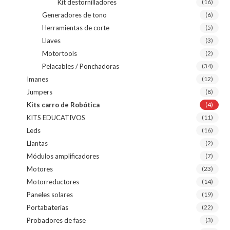
Kit destornilladores
(16)
Generadores de tono
(6)
Herramientas de corte
(5)
Llaves
(3)
Motortools
(2)
Pelacables / Ponchadoras
(34)
Imanes
(12)
Jumpers
(8)
Kits carro de Robótica
(4)
KITS EDUCATIVOS
(11)
Leds
(16)
Llantas
(2)
Módulos amplificadores
(7)
Motores
(23)
Motorreductores
(14)
Paneles solares
(19)
Portabaterias
(22)
Probadores de fase
(3)