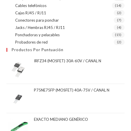
Cables telefónicos
(14)
Cajas RJ45 / RJ11
(2)
Conectores para ponchar
(7)
Jacks / Hembras RJ45 / RJ11
(4)
Ponchadoras y pelacables
(15)
Probadores de red
(2)
Productos Por Puntuación
IRFZ34 (MOSFET) 30A-60V / CANAL N
P75NE75FP (MOSFET) 40A-75V / CANAL N
EXACTO MEDIANO GENÉRICO