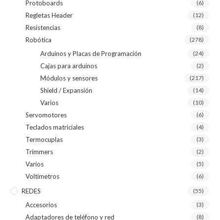
Protoboards
(6)
Regletas Header
(12)
Resistencias
(8)
Robótica
(278)
Arduinos y Placas de Programación
(24)
Cajas para arduinos
(2)
Módulos y sensores
(217)
Shield / Expansión
(14)
Varios
(10)
Servomotores
(6)
Teclados matriciales
(4)
Termocuplas
(3)
Trimmers
(2)
Varios
(5)
Voltímetros
(6)
REDES
(55)
Accesorios
(3)
Adaptadores de teléfono y red
(8)