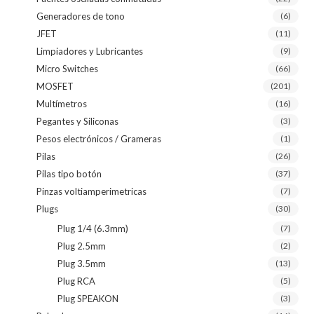
Generadores de tono
(6)
JFET
(11)
Limpiadores y Lubricantes
(9)
Micro Switches
(66)
MOSFET
(201)
Multímetros
(16)
Pegantes y Siliconas
(3)
Pesos electrónicos / Grameras
(1)
Pilas
(26)
Pilas tipo botón
(37)
Pinzas voltiamperimetricas
(7)
Plugs
(30)
Plug 1/4 (6.3mm)
(7)
Plug 2.5mm
(2)
Plug 3.5mm
(13)
Plug RCA
(5)
Plug SPEAKON
(3)