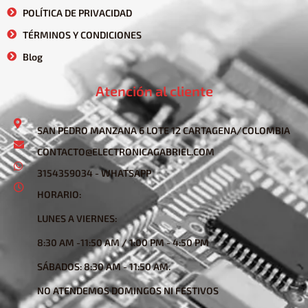
POLÍTICA DE PRIVACIDAD
TÉRMINOS Y CONDICIONES
Blog
Atención al cliente
SAN PEDRO MANZANA 6 LOTE 12 CARTAGENA/COLOMBIA
CONTACTO@ELECTRONICAGABRIEL.COM
3154359034 - WHATSAPP
HORARIO:
LUNES A VIERNES:
8:30 AM -11:50 AM / 1:00 PM - 4:50 PM
SÁBADOS: 8:30 AM - 11:50 AM.
NO ATENDEMOS DOMINGOS NI FESTIVOS