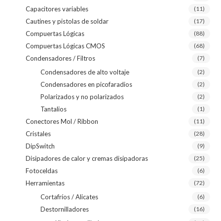
Capacitores variables
(11)
Cautines y pistolas de soldar
(17)
Compuertas Lógicas
(88)
Compuertas Lógicas CMOS
(68)
Condensadores / Filtros
(7)
Condensadores de alto voltaje
(2)
Condensadores en picofaradios
(2)
Polarizados y no polarizados
(2)
Tantalios
(1)
Conectores Mol / Ribbon
(11)
Cristales
(28)
DipSwitch
(9)
Disipadores de calor y cremas disipadoras
(25)
Fotoceldas
(6)
Herramientas
(72)
Cortafríos / Alicates
(6)
Destornilladores
(16)