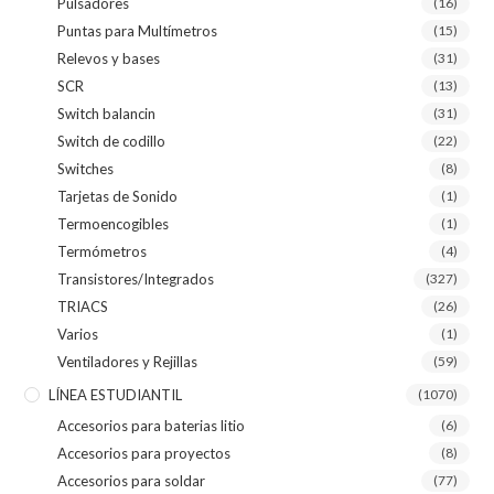
Pulsadores
(16)
Puntas para Multímetros
(15)
Relevos y bases
(31)
SCR
(13)
Switch balancin
(31)
Switch de codillo
(22)
Switches
(8)
Tarjetas de Sonido
(1)
Termoencogibles
(1)
Termómetros
(4)
Transistores/Integrados
(327)
TRIACS
(26)
Varios
(1)
Ventiladores y Rejillas
(59)
LÍNEA ESTUDIANTIL
(1070)
Accesorios para baterias litio
(6)
Accesorios para proyectos
(8)
Accesorios para soldar
(77)