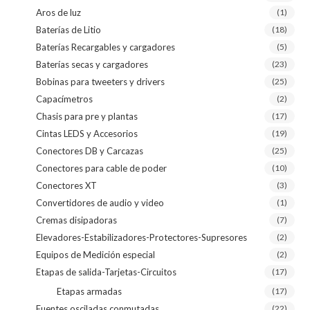
Aros de luz
(1)
Baterías de Litio
(18)
Baterías Recargables y cargadores
(5)
Baterías secas y cargadores
(23)
Bobinas para tweeters y drivers
(25)
Capacímetros
(2)
Chasis para pre y plantas
(17)
Cintas LEDS y Accesorios
(19)
Conectores DB y Carcazas
(25)
Conectores para cable de poder
(10)
Conectores XT
(3)
Convertidores de audio y video
(1)
Cremas disipadoras
(7)
Elevadores-Estabilizadores-Protectores-Supresores
(2)
Equipos de Medición especial
(2)
Etapas de salida-Tarjetas-Circuitos
(17)
Etapas armadas
(17)
Fuentes osciladas conmutadas
(22)