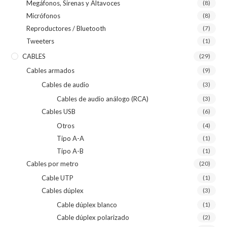
Megáfonos, Sirenas y Altavoces
(8)
Micrófonos
(8)
Reproductores / Bluetooth
(7)
Tweeters
(1)
CABLES
(29)
Cables armados
(9)
Cables de audio
(3)
Cables de audio análogo (RCA)
(3)
Cables USB
(6)
Otros
(4)
Tipo A-A
(1)
Tipo A-B
(1)
Cables por metro
(20)
Cable UTP
(1)
Cables dúplex
(3)
Cable dúplex blanco
(1)
Cable dúplex polarizado
(2)