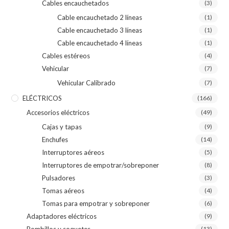
Cables encauchetados
(3)
Cable encauchetado 2 líneas
(1)
Cable encauchetado 3 líneas
(1)
Cable encauchetado 4 líneas
(1)
Cables estéreos
(4)
Vehicular
(7)
Vehicular Calibrado
(7)
ELÉCTRICOS
(166)
Accesorios eléctricos
(49)
Cajas y tapas
(9)
Enchufes
(14)
Interruptores aéreos
(5)
Interruptores de empotrar/sobreponer
(8)
Pulsadores
(3)
Tomas aéreos
(4)
Tomas para empotrar y sobreponer
(6)
Adaptadores eléctricos
(9)
Bombillos y soquetes
(13)