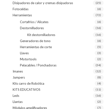
Disipadores de calor y cremas disipadoras
(25)
Fotoceldas
(6)
Herramientas
(72)
Cortafríos / Alicates
(6)
Destornilladores
(16)
Kit destornilladores
(16)
Generadores de tono
(6)
Herramientas de corte
(5)
Llaves
(3)
Motortools
(2)
Pelacables / Ponchadoras
(34)
Imanes
(12)
Jumpers
(8)
Kits carro de Robótica
(4)
KITS EDUCATIVOS
(11)
Leds
(16)
Llantas
(2)
Módulos amplificadores
(7)