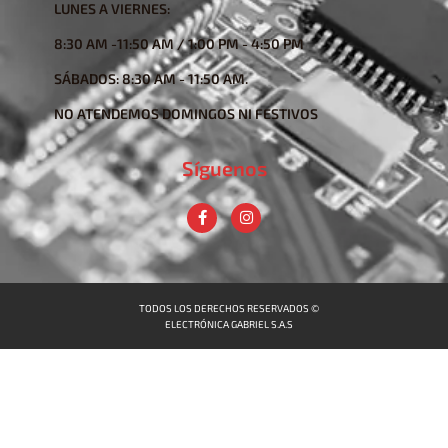
LUNES A VIERNES:
8:30 AM -11:50 AM / 1:00 PM - 4:50 PM
SÁBADOS: 8:30 AM - 11:50 AM.
NO ATENDEMOS DOMINGOS NI FESTIVOS
Síguenos
TODOS LOS DERECHOS RESERVADOS ©
ELECTRÓNICA GABRIEL S.A.S