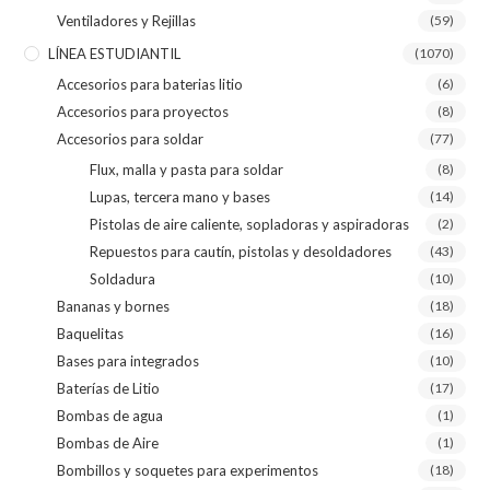
Ventiladores y Rejillas
(59)
LÍNEA ESTUDIANTIL
(1070)
Accesorios para baterias litio
(6)
Accesorios para proyectos
(8)
Accesorios para soldar
(77)
Flux, malla y pasta para soldar
(8)
Lupas, tercera mano y bases
(14)
Pistolas de aire caliente, sopladoras y aspiradoras
(2)
Repuestos para cautín, pistolas y desoldadores
(43)
Soldadura
(10)
Bananas y bornes
(18)
Baquelitas
(16)
Bases para integrados
(10)
Baterías de Litio
(17)
Bombas de agua
(1)
Bombas de Aire
(1)
Bombillos y soquetes para experimentos
(18)