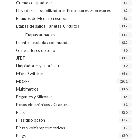
Cremas disipadoras
(7)
Elevadores-Estabilizadores-Protectores-Supresores
(2)
Equipos de Medición especial
(2)
Etapas de salida-Tarjetas-Circuitos
(17)
Etapas armadas
(17)
Fuentes osciladas conmutadas
(22)
Generadores de tono
(6)
JFET
(11)
Limpiadores y Lubricantes
(9)
Micro Switches
(66)
MOSFET
(201)
Multímetros
(16)
Pegantes y Siliconas
(3)
Pesos electrónicos / Grameras
(1)
Pilas
(26)
Pilas tipo botón
(37)
Pinzas voltiamperimetricas
(7)
Plugs
(30)