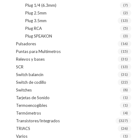
Plug 1/4 (6.3mm)
(7)
Plug 2.5mm
(2)
Plug 3.5mm
(13)
Plug RCA
(5)
Plug SPEAKON
(3)
Pulsadores
(16)
Puntas para Multímetros
(15)
Relevos y bases
(31)
SCR
(13)
Switch balancin
(31)
Switch de codillo
(22)
Switches
(8)
Tarjetas de Sonido
(1)
Termoencogibles
(1)
Termómetros
(4)
Transistores/Integrados
(327)
TRIACS
(26)
Varios
(1)