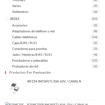
Varios
(5)
Voltímetros
(6)
REDES
(55)
Accesorios
(3)
Adaptadores de teléfono y red
(8)
Cables telefónicos
(14)
Cajas RJ45 / RJ11
(2)
Conectores para ponchar
(7)
Jacks / Hembras RJ45 / RJ11
(4)
Ponchadoras y pelacables
(15)
Probadores de red
(2)
Productos Por Puntuación
IRFZ34 (MOSFET) 30A-60V / CANAL N
P75NE75FP (MOSFET) 40A-75V / CANAL N