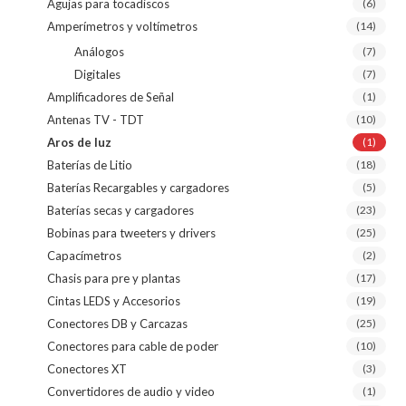
Agujas para tocadiscos
(6)
Amperímetros y voltímetros
(14)
Análogos
(7)
Digitales
(7)
Amplificadores de Señal
(1)
Antenas TV - TDT
(10)
Aros de luz
(1)
Baterías de Litio
(18)
Baterías Recargables y cargadores
(5)
Baterías secas y cargadores
(23)
Bobinas para tweeters y drivers
(25)
Capacímetros
(2)
Chasis para pre y plantas
(17)
Cintas LEDS y Accesorios
(19)
Conectores DB y Carcazas
(25)
Conectores para cable de poder
(10)
Conectores XT
(3)
Convertidores de audio y video
(1)