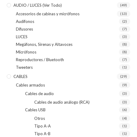
AUDIO / LUCES (ver Todo)
(49)
Accesorios de cabinas y micrófonos
(13)
Audífonos
(2)
Difusores
(7)
LUCES
(3)
Megáfonos, Sirenas y Altavoces
(8)
Micrófonos
(8)
Reproductores / Bluetooth
(7)
Tweeters
(1)
CABLES
(29)
Cables armados
(9)
Cables de audio
(3)
Cables de audio análogo (RCA)
(3)
Cables USB
(6)
Otros
(4)
Tipo A-A
(1)
Tipo A-B
(1)