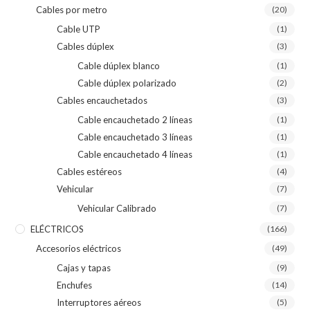
Cables por metro
(20)
Cable UTP
(1)
Cables dúplex
(3)
Cable dúplex blanco
(1)
Cable dúplex polarizado
(2)
Cables encauchetados
(3)
Cable encauchetado 2 líneas
(1)
Cable encauchetado 3 líneas
(1)
Cable encauchetado 4 líneas
(1)
Cables estéreos
(4)
Vehicular
(7)
Vehicular Calibrado
(7)
ELÉCTRICOS
(166)
Accesorios eléctricos
(49)
Cajas y tapas
(9)
Enchufes
(14)
Interruptores aéreos
(5)