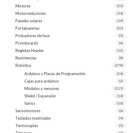
Motores
(23)
Motorreductores
(14)
Paneles solares
(19)
Portabaterias
(22)
Probadores de fase
(3)
Protoboards
(6)
Regletas Header
(12)
Resistencias
(8)
Robótica
(278)
Arduinos y Placas de Programación
(24)
Cajas para arduinos
(2)
Módulos y sensores
(217)
Shield / Expansión
(14)
Varios
(10)
Servomotores
(6)
Teclados matriciales
(4)
Termocuplas
(3)
Trimmers
(2)