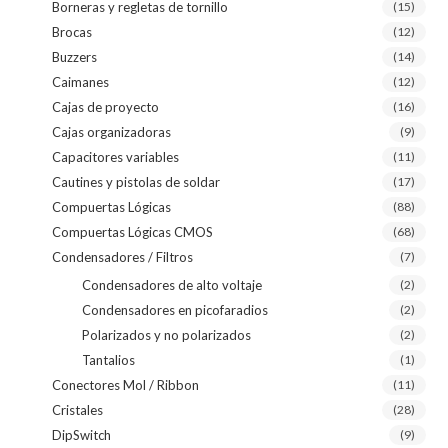
Borneras y regletas de tornillo
(15)
Brocas
(12)
Buzzers
(14)
Caimanes
(12)
Cajas de proyecto
(16)
Cajas organizadoras
(9)
Capacitores variables
(11)
Cautines y pistolas de soldar
(17)
Compuertas Lógicas
(88)
Compuertas Lógicas CMOS
(68)
Condensadores / Filtros
(7)
Condensadores de alto voltaje
(2)
Condensadores en picofaradios
(2)
Polarizados y no polarizados
(2)
Tantalios
(1)
Conectores Mol / Ribbon
(11)
Cristales
(28)
DipSwitch
(9)