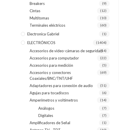
Breakers
(9)
Cintas
(12)
Multitomas
(10)
Terminales eléctricos
(60)
Electronica Gabriel
(1)
ELECTRÓNICOS
(1404)
Accesorios de video-cámaras de seguridad
(14)
Accesorios para computador
(22)
Accesorios para medición
(5)
Accesorios y conectores
(69)
Coaxiales/BNC/TNT/UHF
Adaptadores para conexión de audio
(51)
Agujas para tocadiscos
(6)
Amperímetros y voltímetros
(14)
Análogos
(7)
Digitales
(7)
Amplificadores de Señal
(1)
(10)