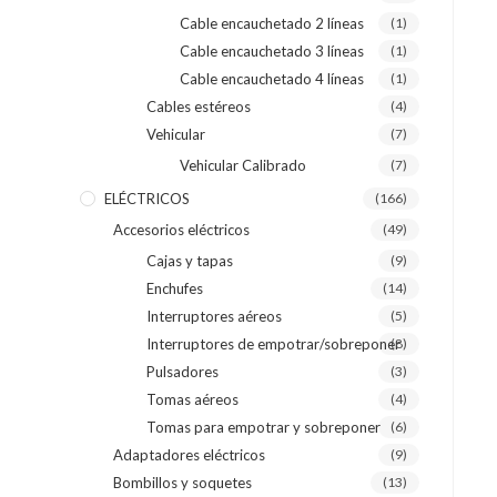
Cable encauchetado 2 líneas
(1)
Cable encauchetado 3 líneas
(1)
Cable encauchetado 4 líneas
(1)
Cables estéreos
(4)
Vehicular
(7)
Vehicular Calibrado
(7)
ELÉCTRICOS
(166)
Accesorios eléctricos
(49)
Cajas y tapas
(9)
Enchufes
(14)
Interruptores aéreos
(5)
Interruptores de empotrar/sobreponer
(8)
Pulsadores
(3)
Tomas aéreos
(4)
Tomas para empotrar y sobreponer
(6)
Adaptadores eléctricos
(9)
Bombillos y soquetes
(13)