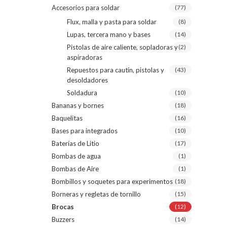
Accesorios para soldar
(77)
Flux, malla y pasta para soldar
(8)
Lupas, tercera mano y bases
(14)
Pistolas de aire caliente, sopladoras y
(2)
aspiradoras
Repuestos para cautín, pistolas y
(43)
desoldadores
Soldadura
(10)
Bananas y bornes
(18)
Baquelitas
(16)
Bases para integrados
(10)
Baterías de Litio
(17)
Bombas de agua
(1)
Bombas de Aire
(1)
Bombillos y soquetes para experimentos
(18)
Borneras y regletas de tornillo
(15)
Brocas
(12)
Buzzers
(14)