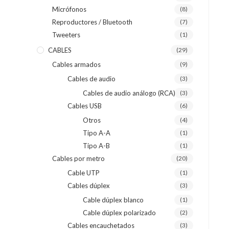
Micrófonos
(8)
Reproductores / Bluetooth
(7)
Tweeters
(1)
CABLES
(29)
Cables armados
(9)
Cables de audio
(3)
Cables de audio análogo (RCA)
(3)
Cables USB
(6)
Otros
(4)
Tipo A-A
(1)
Tipo A-B
(1)
Cables por metro
(20)
Cable UTP
(1)
Cables dúplex
(3)
Cable dúplex blanco
(1)
Cable dúplex polarizado
(2)
Cables encauchetados
(3)