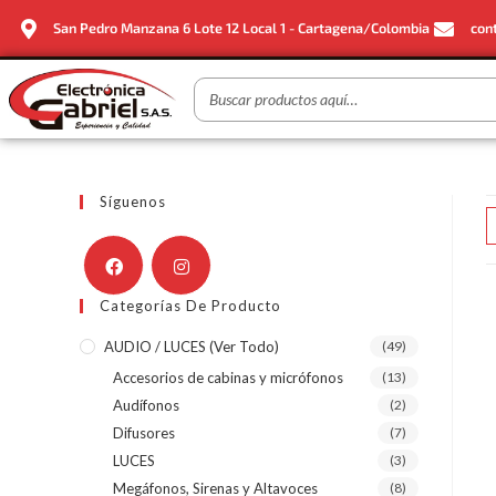
San Pedro Manzana 6 Lote 12 Local 1 - Cartagena/Colombia
con
Síguenos
Categorías De Producto
AUDIO / LUCES (ver Todo)
(49)
Accesorios de cabinas y micrófonos
(13)
Audífonos
(2)
Difusores
(7)
LUCES
(3)
Megáfonos, Sirenas y Altavoces
(8)