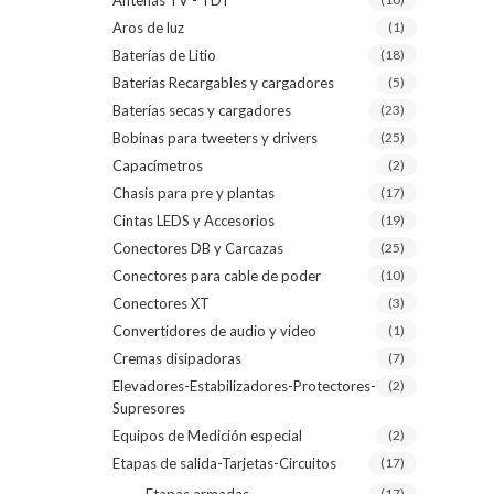
Antenas TV - TDT
Aros de luz
(1)
Baterías de Litio
(18)
Baterías Recargables y cargadores
(5)
Baterías secas y cargadores
(23)
Bobinas para tweeters y drivers
(25)
Capacímetros
(2)
Chasis para pre y plantas
(17)
Cintas LEDS y Accesorios
(19)
Conectores DB y Carcazas
(25)
Conectores para cable de poder
(10)
Conectores XT
(3)
Convertidores de audio y video
(1)
Cremas disipadoras
(7)
Elevadores-Estabilizadores-Protectores-
(2)
Supresores
Equipos de Medición especial
(2)
Etapas de salida-Tarjetas-Circuitos
(17)
(17)