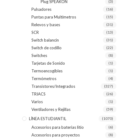
Plug SPEAKON
(3)
Pulsadores
(16)
Puntas para Multímetros
(15)
Relevos y bases
(31)
SCR
(13)
Switch balancin
(31)
Switch de codillo
(22)
Switches
(8)
Tarjetas de Sonido
(1)
Termoencogibles
(1)
Termómetros
(4)
Transistores/Integrados
(327)
TRIACS
(26)
Varios
(1)
Ventiladores y Rejillas
(59)
LÍNEA ESTUDIANTIL
(1070)
Accesorios para baterias litio
(6)
Accesorios para proyectos
(8)