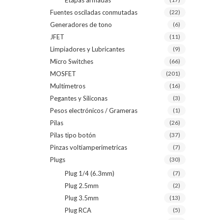
Etapas armadas
Fuentes osciladas conmutadas
(22)
Generadores de tono
(6)
JFET
(11)
Limpiadores y Lubricantes
(9)
Micro Switches
(66)
MOSFET
(201)
Multímetros
(16)
Pegantes y Siliconas
(3)
Pesos electrónicos / Grameras
(1)
Pilas
(26)
Pilas tipo botón
(37)
Pinzas voltiamperimetricas
(7)
Plugs
(30)
Plug 1/4 (6.3mm)
(7)
Plug 2.5mm
(2)
Plug 3.5mm
(13)
Plug RCA
(5)