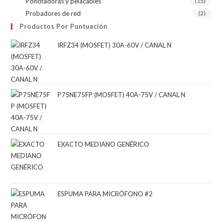
Ponchadoras y pelacables
(15)
Probadores de red
(2)
Productos Por Puntuación
IRFZ34 (MOSFET) 30A-60V / CANAL N
P75NE75FP (MOSFET) 40A-75V / CANAL N
EXACTO MEDIANO GENÉRICO
ESPUMA PARA MICRÓFONO #2