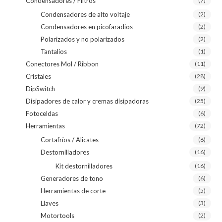
Condensadores / Filtros
(7)
Condensadores de alto voltaje
(2)
Condensadores en picofaradios
(2)
Polarizados y no polarizados
(2)
Tantalios
(1)
Conectores Mol / Ribbon
(11)
Cristales
(28)
DipSwitch
(9)
Disipadores de calor y cremas disipadoras
(25)
Fotoceldas
(6)
Herramientas
(72)
Cortafríos / Alicates
(6)
Destornilladores
(16)
Kit destornilladores
(16)
Generadores de tono
(6)
Herramientas de corte
(5)
Llaves
(3)
Motortools
(2)