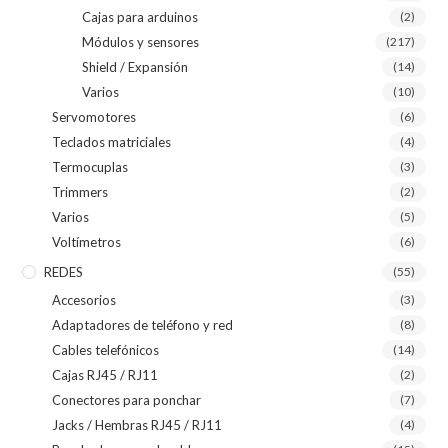
Cajas para arduinos
(2)
Módulos y sensores
(217)
Shield / Expansión
(14)
Varios
(10)
Servomotores
(6)
Teclados matriciales
(4)
Termocuplas
(3)
Trimmers
(2)
Varios
(5)
Voltímetros
(6)
REDES
(55)
Accesorios
(3)
Adaptadores de teléfono y red
(8)
Cables telefónicos
(14)
Cajas RJ45 / RJ11
(2)
Conectores para ponchar
(7)
Jacks / Hembras RJ45 / RJ11
(4)