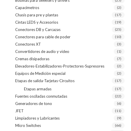
Bobinas para tweeters y drivers
(25)
Capacímetros
(2)
Chasis para pre y plantas
(17)
Cintas LEDS y Accesorios
(19)
Conectores DB y Carcazas
(25)
Conectores para cable de poder
(10)
Conectores XT
(3)
Convertidores de audio y video
(1)
Cremas disipadoras
(7)
Elevadores-Estabilizadores-Protectores-Supresores
(2)
Equipos de Medición especial
(2)
Etapas de salida-Tarjetas-Circuitos
(17)
Etapas armadas
(17)
Fuentes osciladas conmutadas
(22)
Generadores de tono
(6)
JFET
(11)
Limpiadores y Lubricantes
(9)
Micro Switches
(66)