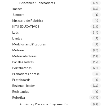
Pelacables / Ponchadoras
(34)
Imanes
(12)
Jumpers
(8)
Kits carro de Robótica
(4)
KITS EDUCATIVOS
(11)
Leds
(16)
Llantas
(2)
Módulos amplificadores
(7)
Motores
(23)
Motorreductores
(14)
Paneles solares
(19)
Portabaterias
(22)
Probadores de fase
(3)
Protoboards
(6)
Regletas Header
(12)
Resistencias
(8)
Robótica
(278)
Arduinos y Placas de Programación
(24)