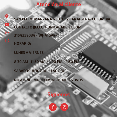
Atención al cliente
SAN PEDRO MANZANA 6 LOTE 12 CARTAGENA/COLOMBIA
CONTACTO@ELECTRONICAGABRIEL.COM
3154359034 - WHATSAPP
HORARIO:
LUNES A VIERNES:
8:30 AM -11:50 AM / 1:00 PM - 4:50 PM
SÁBADOS: 8:30 AM - 11:50 AM.
NO ATENDEMOS DOMINGOS NI FESTIVOS
Síguenos