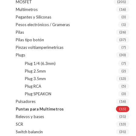
MOSFET
(201)
Multímetros
(16)
Pegantes y Siliconas
(3)
Pesos electrónicos / Grameras
(1)
Pilas
(26)
Pilas tipo botón
(37)
Pinzas voltiamperimetricas
(7)
Plugs
(30)
Plug 1/4 (6.3mm)
(7)
Plug 2.5mm
(2)
Plug 3.5mm
(13)
Plug RCA
(5)
Plug SPEAKON
(3)
Pulsadores
(16)
Puntas para Multímetros
(15)
Relevos y bases
(31)
SCR
(13)
Switch balancin
(31)