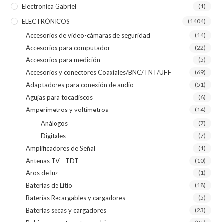
Electronica Gabriel
(1)
ELECTRÓNICOS
(1404)
Accesorios de video-cámaras de seguridad
(14)
Accesorios para computador
(22)
Accesorios para medición
(5)
Accesorios y conectores Coaxiales/BNC/TNT/UHF
(69)
Adaptadores para conexión de audio
(51)
Agujas para tocadiscos
(6)
Amperímetros y voltímetros
(14)
Análogos
(7)
Digitales
(7)
Amplificadores de Señal
(1)
Antenas TV - TDT
(10)
Aros de luz
(1)
Baterías de Litio
(18)
Baterías Recargables y cargadores
(5)
Baterías secas y cargadores
(23)