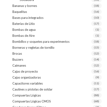
Bananas y bornes
(18)
Baquelitas
(16)
Bases para integrados
(10)
Baterías de Litio
(17)
Bombas de agua
(1)
Bombas de Aire
(1)
Bombillos y soquetes para experimentos
(18)
Borneras y regletas de tornillo
(15)
Brocas
(12)
Buzzers
(14)
Caimanes
(12)
Cajas de proyecto
(16)
Cajas organizadoras
(9)
Capacitores variables
(11)
Cautines y pistolas de soldar
(17)
Compuertas Lógicas
(88)
Compuertas Lógicas CMOS
(68)