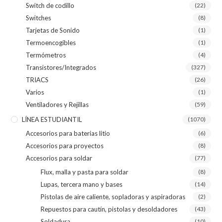
Switch de codillo
(22)
Switches
(8)
Tarjetas de Sonido
(1)
Termoencogibles
(1)
Termómetros
(4)
Transistores/Integrados
(327)
TRIACS
(26)
Varios
(1)
Ventiladores y Rejillas
(59)
LÍNEA ESTUDIANTIL
(1070)
Accesorios para baterias litio
(6)
Accesorios para proyectos
(8)
Accesorios para soldar
(77)
Flux, malla y pasta para soldar
(8)
Lupas, tercera mano y bases
(14)
Pistolas de aire caliente, sopladoras y aspiradoras
(2)
Repuestos para cautín, pistolas y desoldadores
(43)
Soldadura
(10)