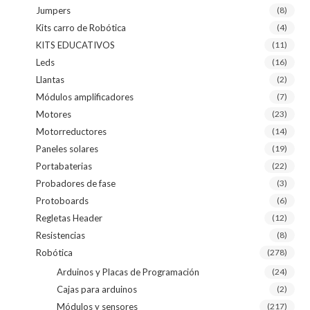
Jumpers
(8)
Kits carro de Robótica
(4)
KITS EDUCATIVOS
(11)
Leds
(16)
Llantas
(2)
Módulos amplificadores
(7)
Motores
(23)
Motorreductores
(14)
Paneles solares
(19)
Portabaterias
(22)
Probadores de fase
(3)
Protoboards
(6)
Regletas Header
(12)
Resistencias
(8)
Robótica
(278)
Arduinos y Placas de Programación
(24)
Cajas para arduinos
(2)
Módulos y sensores
(217)