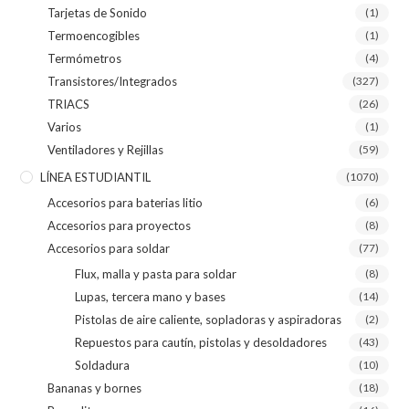
Tarjetas de Sonido
(1)
Termoencogibles
(1)
Termómetros
(4)
Transistores/Integrados
(327)
TRIACS
(26)
Varios
(1)
Ventiladores y Rejillas
(59)
LÍNEA ESTUDIANTIL
(1070)
Accesorios para baterias litio
(6)
Accesorios para proyectos
(8)
Accesorios para soldar
(77)
Flux, malla y pasta para soldar
(8)
Lupas, tercera mano y bases
(14)
Pistolas de aire caliente, sopladoras y aspiradoras
(2)
Repuestos para cautín, pistolas y desoldadores
(43)
Soldadura
(10)
Bananas y bornes
(18)