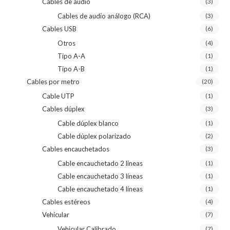
Cables de audio
(3)
Cables de audio análogo (RCA)
(3)
Cables USB
(6)
Otros
(4)
Tipo A-A
(1)
Tipo A-B
(1)
Cables por metro
(20)
Cable UTP
(1)
Cables dúplex
(3)
Cable dúplex blanco
(1)
Cable dúplex polarizado
(2)
Cables encauchetados
(3)
Cable encauchetado 2 líneas
(1)
Cable encauchetado 3 líneas
(1)
Cable encauchetado 4 líneas
(1)
Cables estéreos
(4)
Vehicular
(7)
Vehicular Calibrado
(7)