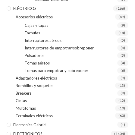
ELÉCTRICOS
(166)
Accesorios eléctricos
(49)
Cajas y tapas
(9)
Enchufes
(14)
Interruptores aéreos
(5)
Interruptores de empotrar/sobreponer
(8)
Pulsadores
(3)
Tomas aéreos
(4)
Tomas para empotrar y sobreponer
(6)
Adaptadores eléctricos
(9)
Bombillos y soquetes
(13)
Breakers
(9)
Cintas
(12)
Multitomas
(10)
Terminales eléctricos
(60)
Electronica Gabriel
(1)
ELECTRÓNICOS
(1404)