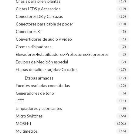
Chasis para pre y plantas
(17)
Cintas LEDS y Accesorios
(19)
Conectores DB y Carcazas
(25)
Conectores para cable de poder
(10)
Conectores XT
(3)
Convertidores de audio y video
(1)
Cremas disipadoras
(7)
Elevadores-Estabilizadores-Protectores-Supresores
(2)
Equipos de Medición especial
(2)
Etapas de salida-Tarjetas-Circuitos
(17)
Etapas armadas
(17)
Fuentes osciladas conmutadas
(22)
Generadores de tono
(6)
JFET
(11)
Limpiadores y Lubricantes
(9)
Micro Switches
(66)
MOSFET
(201)
Multímetros
(16)