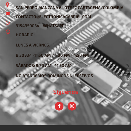
SAN PEDRO MANZANA 6 LOTE 12 CARTAGENA/COLOMBIA
CONTACTO@ELECTRONICAGABRIEL.COM
3154359034 - WHATSAPP
HORARIO:
LUNES A VIERNES:
8:30 AM -11:50 AM / 1:00 PM - 4:50 PM
SÁBADOS: 8:30 AM - 11:50 AM.
NO ATENDEMOS DOMINGOS NI FESTIVOS
Síguenos