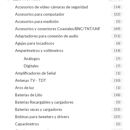
Accesorios de video-cámaras de seguridad
(14)
Accesorios para computador
(22)
Accesorios para medición
(5)
Accesorios y conectores Coaxiales/BNC/TNT/UHF
(69)
Adaptadores para conexión de audio
(51)
Agujas para tocadiscos
(6)
Amperímetros y voltímetros
(14)
Análogos
(7)
Digitales
(7)
Amplificadores de Señal
(1)
Antenas TV - TDT
(10)
Aros de luz
(1)
Baterías de Litio
(18)
Baterías Recargables y cargadores
(5)
Baterías secas y cargadores
(23)
Bobinas para tweeters y drivers
(25)
Capacímetros
(2)