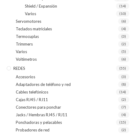
Shield / Expansión
(14)
Varios
(10)
Servomotores
(6)
Teclados matriciales
(4)
Termocuplas
(3)
Trimmers
(2)
Varios
(5)
Voltímetros
(6)
REDES
(55)
Accesorios
(3)
Adaptadores de teléfono y red
(8)
Cables telefónicos
(14)
Cajas RJ45 / RJ11
(2)
Conectores para ponchar
(7)
Jacks / Hembras RJ45 / RJ11
(4)
Ponchadoras y pelacables
(15)
Probadores de red
(2)