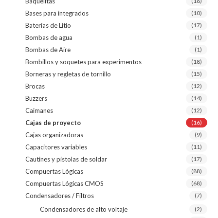
Baquelitas
(16)
Bases para integrados
(10)
Baterías de Litio
(17)
Bombas de agua
(1)
Bombas de Aire
(1)
Bombillos y soquetes para experimentos
(18)
Borneras y regletas de tornillo
(15)
Brocas
(12)
Buzzers
(14)
Caimanes
(12)
Cajas de proyecto
(16)
Cajas organizadoras
(9)
Capacitores variables
(11)
Cautines y pistolas de soldar
(17)
Compuertas Lógicas
(88)
Compuertas Lógicas CMOS
(68)
Condensadores / Filtros
(7)
Condensadores de alto voltaje
(2)