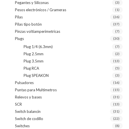
Pegantes y Siliconas
(3)
Pesos electrónicos / Grameras
(1)
Pilas
(26)
Pilas tipo botón
(37)
Pinzas voltiamperimetricas
(7)
Plugs
(30)
Plug 1/4 (6.3mm)
(7)
Plug 2.5mm
(2)
Plug 3.5mm
(13)
Plug RCA
(5)
Plug SPEAKON
(3)
Pulsadores
(16)
Puntas para Multímetros
(15)
Relevos y bases
(31)
SCR
(13)
Switch balancin
(31)
Switch de codillo
(22)
Switches
(8)