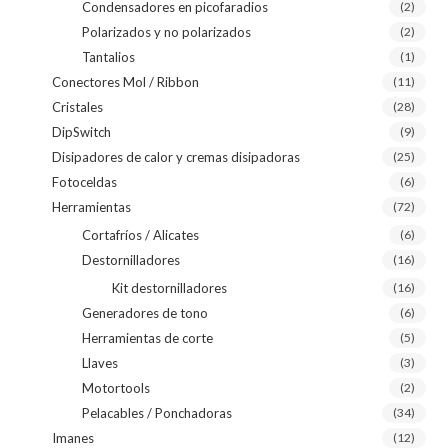
Condensadores en picofaradios
(2)
Polarizados y no polarizados
(2)
Tantalios
(1)
Conectores Mol / Ribbon
(11)
Cristales
(28)
DipSwitch
(9)
Disipadores de calor y cremas disipadoras
(25)
Fotoceldas
(6)
Herramientas
(72)
Cortafríos / Alicates
(6)
Destornilladores
(16)
Kit destornilladores
(16)
Generadores de tono
(6)
Herramientas de corte
(5)
Llaves
(3)
Motortools
(2)
Pelacables / Ponchadoras
(34)
Imanes
(12)