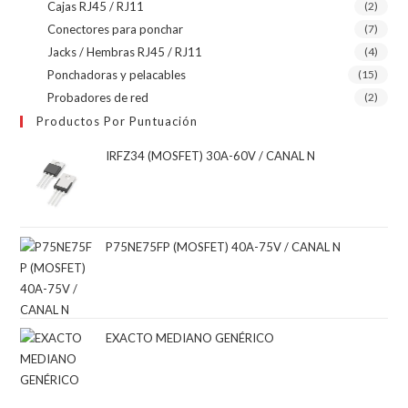
Cajas RJ45 / RJ11
(2)
Conectores para ponchar
(7)
Jacks / Hembras RJ45 / RJ11
(4)
Ponchadoras y pelacables
(15)
Probadores de red
(2)
Productos Por Puntuación
IRFZ34 (MOSFET) 30A-60V / CANAL N
P75NE75FP (MOSFET) 40A-75V / CANAL N
EXACTO MEDIANO GENÉRICO