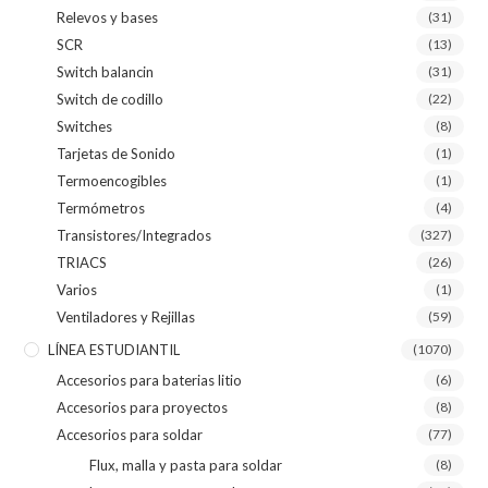
Relevos y bases
(31)
SCR
(13)
Switch balancin
(31)
Switch de codillo
(22)
Switches
(8)
Tarjetas de Sonido
(1)
Termoencogibles
(1)
Termómetros
(4)
Transistores/Integrados
(327)
TRIACS
(26)
Varios
(1)
Ventiladores y Rejillas
(59)
LÍNEA ESTUDIANTIL
(1070)
Accesorios para baterias litio
(6)
Accesorios para proyectos
(8)
Accesorios para soldar
(77)
Flux, malla y pasta para soldar
(8)