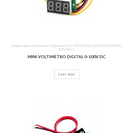
Amperímetros y voltímetros
,
Digitales
,
ELECTRÓNICOS
,
LÍNEA ESTUDIANTIL
,
Voltímetros
MINI VOLTIMETRO DIGITAL 0-100V DC
Leer más