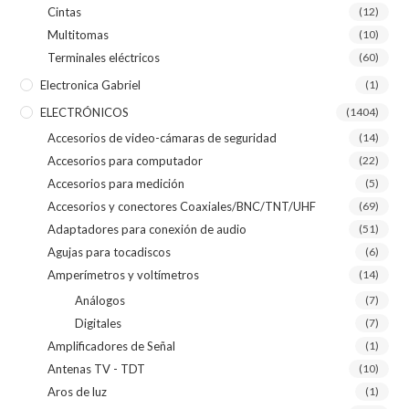
Cintas
(12)
Multitomas
(10)
Terminales eléctricos
(60)
Electronica Gabriel
(1)
ELECTRÓNICOS
(1404)
Accesorios de video-cámaras de seguridad
(14)
Accesorios para computador
(22)
Accesorios para medición
(5)
Accesorios y conectores Coaxiales/BNC/TNT/UHF
(69)
Adaptadores para conexión de audio
(51)
Agujas para tocadiscos
(6)
Amperímetros y voltímetros
(14)
Análogos
(7)
Digitales
(7)
Amplificadores de Señal
(1)
Antenas TV - TDT
(10)
Aros de luz
(1)