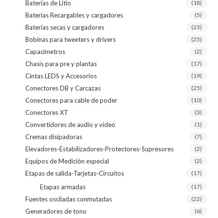
Baterías de Litio
(18)
Baterías Recargables y cargadores
(5)
Baterías secas y cargadores
(23)
Bobinas para tweeters y drivers
(25)
Capacímetros
(2)
Chasis para pre y plantas
(17)
Cintas LEDS y Accesorios
(19)
Conectores DB y Carcazas
(25)
Conectores para cable de poder
(10)
Conectores XT
(3)
Convertidores de audio y video
(1)
Cremas disipadoras
(7)
Elevadores-Estabilizadores-Protectores-Supresores
(2)
Equipos de Medición especial
(2)
Etapas de salida-Tarjetas-Circuitos
(17)
Etapas armadas
(17)
Fuentes osciladas conmutadas
(22)
Generadores de tono
(6)