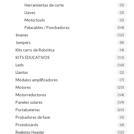
Herramientas de corte
(5)
Llaves
(3)
Motortools
(2)
Pelacables / Ponchadoras
(34)
Imanes
(12)
Jumpers
(8)
Kits carro de Robótica
(4)
KITS EDUCATIVOS
(11)
Leds
(16)
Llantas
(2)
Módulos amplificadores
(7)
Motores
(23)
Motorreductores
(14)
Paneles solares
(19)
Portabaterias
(22)
Probadores de fase
(3)
Protoboards
(6)
Regletas Header
(12)