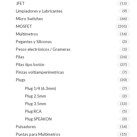
JFET
(11)
Limpiadores y Lubricantes
(9)
Micro Switches
(66)
MOSFET
(201)
Multímetros
(16)
Pegantes y Siliconas
(3)
Pesos electrónicos / Grameras
(1)
Pilas
(26)
Pilas tipo botón
(37)
Pinzas voltiamperimetricas
(7)
Plugs
(30)
Plug 1/4 (6.3mm)
(7)
Plug 2.5mm
(2)
Plug 3.5mm
(13)
Plug RCA
(5)
Plug SPEAKON
(3)
Pulsadores
(16)
Puntas para Multímetros
(15)