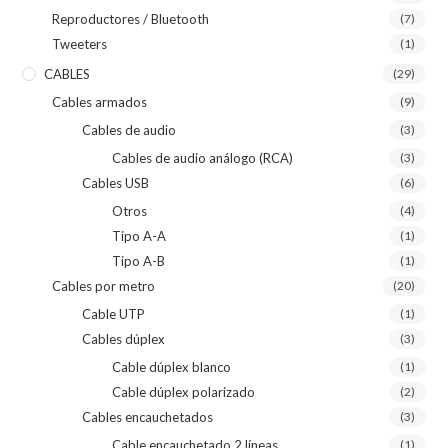
Reproductores / Bluetooth
(7)
Tweeters
(1)
CABLES
(29)
Cables armados
(9)
Cables de audio
(3)
Cables de audio análogo (RCA)
(3)
Cables USB
(6)
Otros
(4)
Tipo A-A
(1)
Tipo A-B
(1)
Cables por metro
(20)
Cable UTP
(1)
Cables dúplex
(3)
Cable dúplex blanco
(1)
Cable dúplex polarizado
(2)
Cables encauchetados
(3)
Cable encauchetado 2 líneas
(1)