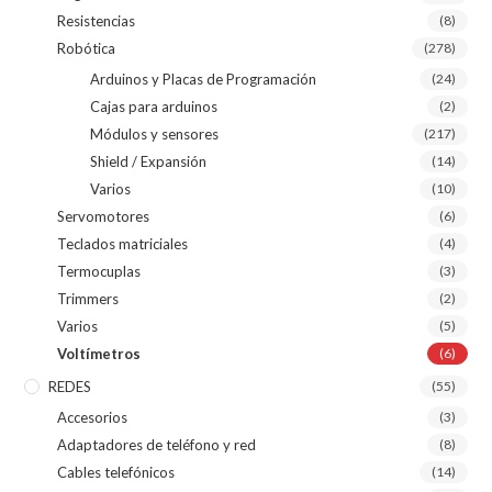
Resistencias
(8)
Robótica
(278)
Arduinos y Placas de Programación
(24)
Cajas para arduinos
(2)
Módulos y sensores
(217)
Shield / Expansión
(14)
Varios
(10)
Servomotores
(6)
Teclados matriciales
(4)
Termocuplas
(3)
Trimmers
(2)
Varios
(5)
Voltímetros
(6)
REDES
(55)
Accesorios
(3)
Adaptadores de teléfono y red
(8)
Cables telefónicos
(14)