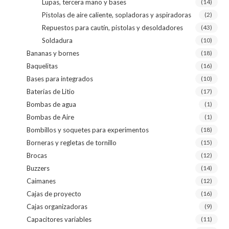
Lupas, tercera mano y bases
(14)
Pistolas de aire caliente, sopladoras y aspiradoras
(2)
Repuestos para cautín, pistolas y desoldadores
(43)
Soldadura
(10)
Bananas y bornes
(18)
Baquelitas
(16)
Bases para integrados
(10)
Baterías de Litio
(17)
Bombas de agua
(1)
Bombas de Aire
(1)
Bombillos y soquetes para experimentos
(18)
Borneras y regletas de tornillo
(15)
Brocas
(12)
Buzzers
(14)
Caimanes
(12)
Cajas de proyecto
(16)
Cajas organizadoras
(9)
Capacitores variables
(11)