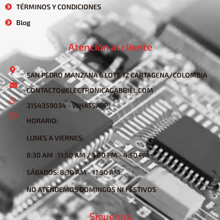
TÉRMINOS Y CONDICIONES
Blog
Atención al cliente
SAN PEDRO MANZANA 6 LOTE 12 CARTAGENA/COLOMBIA
CONTACTO@ELECTRONICAGABRIEL.COM
3154359034 - WHATSAPP
HORARIO:
LUNES A VIERNES:
8:30 AM -11:50 AM / 1:00 PM - 4:50 PM
SÁBADOS: 8:30 AM - 11:50 AM.
NO ATENDEMOS DOMINGOS NI FESTIVOS
Síguenos