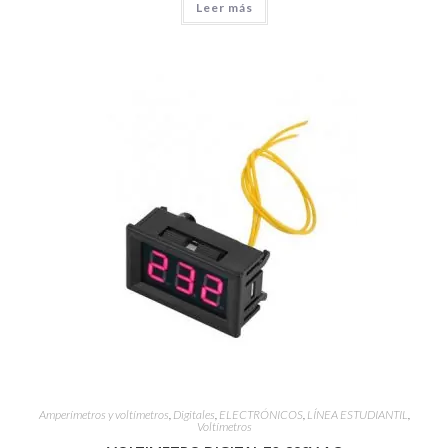
Leer más
Amperímetros y voltímetros
,
Digitales
,
ELECTRÓNICOS
,
LÍNEA ESTUDIANTIL
,
Voltímetros