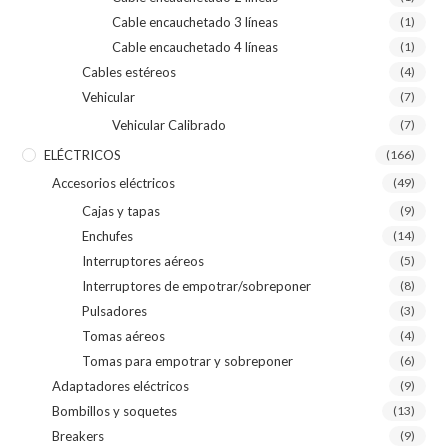
Cable encauchetado 3 líneas
(1)
Cable encauchetado 4 líneas
(1)
Cables estéreos
(4)
Vehicular
(7)
Vehicular Calibrado
(7)
ELÉCTRICOS
(166)
Accesorios eléctricos
(49)
Cajas y tapas
(9)
Enchufes
(14)
Interruptores aéreos
(5)
Interruptores de empotrar/sobreponer
(8)
Pulsadores
(3)
Tomas aéreos
(4)
Tomas para empotrar y sobreponer
(6)
Adaptadores eléctricos
(9)
Bombillos y soquetes
(13)
Breakers
(9)