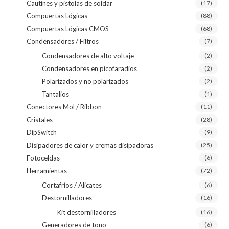
Cautines y pistolas de soldar
(17)
Compuertas Lógicas
(88)
Compuertas Lógicas CMOS
(68)
Condensadores / Filtros
(7)
Condensadores de alto voltaje
(2)
Condensadores en picofaradios
(2)
Polarizados y no polarizados
(2)
Tantalios
(1)
Conectores Mol / Ribbon
(11)
Cristales
(28)
DipSwitch
(9)
Disipadores de calor y cremas disipadoras
(25)
Fotoceldas
(6)
Herramientas
(72)
Cortafríos / Alicates
(6)
Destornilladores
(16)
Kit destornilladores
(16)
Generadores de tono
(6)