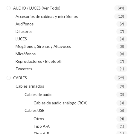
AUDIO / LUCES (ver Todo)
(49)
Accesorios de cabinas y micrófonos
(13)
Audífonos
(2)
Difusores
(7)
LUCES
(3)
Megáfonos, Sirenas y Altavoces
(8)
Micrófonos
(8)
Reproductores / Bluetooth
(7)
Tweeters
(1)
CABLES
(29)
Cables armados
(9)
Cables de audio
(3)
Cables de audio análogo (RCA)
(3)
Cables USB
(6)
Otros
(4)
Tipo A-A
(1)
Tipo A-B
(1)