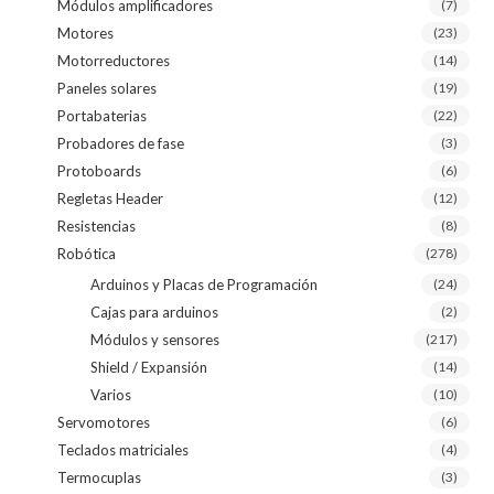
Módulos amplificadores
(7)
Motores
(23)
Motorreductores
(14)
Paneles solares
(19)
Portabaterias
(22)
Probadores de fase
(3)
Protoboards
(6)
Regletas Header
(12)
Resistencias
(8)
Robótica
(278)
Arduinos y Placas de Programación
(24)
Cajas para arduinos
(2)
Módulos y sensores
(217)
Shield / Expansión
(14)
Varios
(10)
Servomotores
(6)
Teclados matriciales
(4)
Termocuplas
(3)