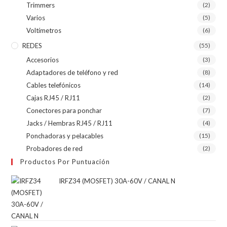
Trimmers
(2)
Varios
(5)
Voltímetros
(6)
REDES
(55)
Accesorios
(3)
Adaptadores de teléfono y red
(8)
Cables telefónicos
(14)
Cajas RJ45 / RJ11
(2)
Conectores para ponchar
(7)
Jacks / Hembras RJ45 / RJ11
(4)
Ponchadoras y pelacables
(15)
Probadores de red
(2)
Productos Por Puntuación
IRFZ34 (MOSFET) 30A-60V / CANAL N