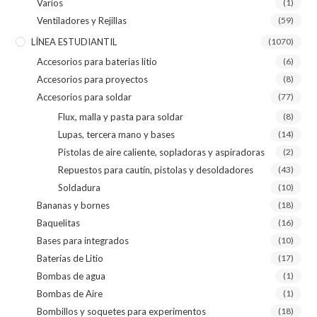
Varios
(1)
Ventiladores y Rejillas
(59)
LÍNEA ESTUDIANTIL
(1070)
Accesorios para baterias litio
(6)
Accesorios para proyectos
(8)
Accesorios para soldar
(77)
Flux, malla y pasta para soldar
(8)
Lupas, tercera mano y bases
(14)
Pistolas de aire caliente, sopladoras y aspiradoras
(2)
Repuestos para cautín, pistolas y desoldadores
(43)
Soldadura
(10)
Bananas y bornes
(18)
Baquelitas
(16)
Bases para integrados
(10)
Baterías de Litio
(17)
Bombas de agua
(1)
Bombas de Aire
(1)
Bombillos y soquetes para experimentos
(18)