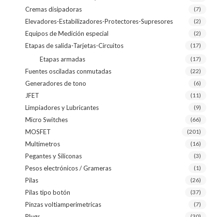
Cremas disipadoras
(7)
Elevadores-Estabilizadores-Protectores-Supresores
(2)
Equipos de Medición especial
(2)
Etapas de salida-Tarjetas-Circuitos
(17)
Etapas armadas
(17)
Fuentes osciladas conmutadas
(22)
Generadores de tono
(6)
JFET
(11)
Limpiadores y Lubricantes
(9)
Micro Switches
(66)
MOSFET
(201)
Multímetros
(16)
Pegantes y Siliconas
(3)
Pesos electrónicos / Grameras
(1)
Pilas
(26)
Pilas tipo botón
(37)
Pinzas voltiamperimetricas
(7)
Plugs
(30)