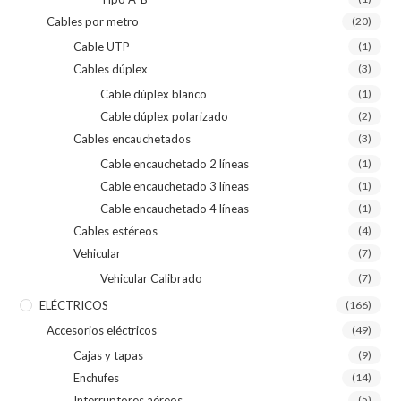
Cables por metro
(20)
Cable UTP
(1)
Cables dúplex
(3)
Cable dúplex blanco
(1)
Cable dúplex polarizado
(2)
Cables encauchetados
(3)
Cable encauchetado 2 líneas
(1)
Cable encauchetado 3 líneas
(1)
Cable encauchetado 4 líneas
(1)
Cables estéreos
(4)
Vehicular
(7)
Vehicular Calibrado
(7)
ELÉCTRICOS
(166)
Accesorios eléctricos
(49)
Cajas y tapas
(9)
Enchufes
(14)
Interruptores aéreos
(5)