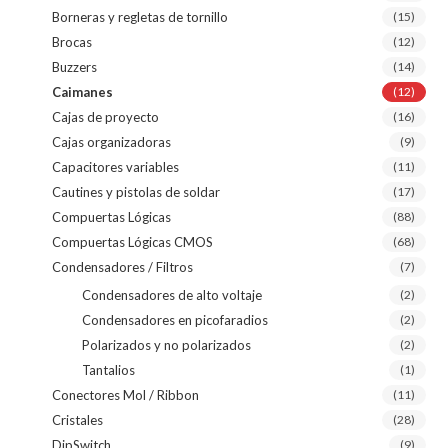
Borneras y regletas de tornillo
(15)
Brocas
(12)
Buzzers
(14)
Caimanes
(12)
Cajas de proyecto
(16)
Cajas organizadoras
(9)
Capacitores variables
(11)
Cautines y pistolas de soldar
(17)
Compuertas Lógicas
(88)
Compuertas Lógicas CMOS
(68)
Condensadores / Filtros
(7)
Condensadores de alto voltaje
(2)
Condensadores en picofaradios
(2)
Polarizados y no polarizados
(2)
Tantalios
(1)
Conectores Mol / Ribbon
(11)
Cristales
(28)
DipSwitch
(9)