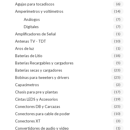
Agujas para tocadiscos
(6)
Amperímetros y voltímetros
(14)
Análogos
(7)
Digitales
(7)
Amplificadores de Señal
(1)
Antenas TV - TDT
(10)
Aros de luz
(1)
Baterías de Litio
(18)
Baterías Recargables y cargadores
(5)
Baterías secas y cargadores
(23)
Bobinas para tweeters y drivers
(25)
Capacímetros
(2)
Chasis para pre y plantas
(17)
Cintas LEDS y Accesorios
(19)
Conectores DB y Carcazas
(25)
Conectores para cable de poder
(10)
Conectores XT
(3)
Convertidores de audio y video
(1)