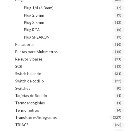
Plug 1/4 (6.3mm)
(7)
Plug 2.5mm
(2)
Plug 3.5mm
(13)
Plug RCA
(5)
Plug SPEAKON
(3)
Pulsadores
(16)
Puntas para Multímetros
(15)
Relevos y bases
(31)
SCR
(13)
Switch balancin
(31)
Switch de codillo
(22)
Switches
(8)
Tarjetas de Sonido
(1)
Termoencogibles
(1)
Termómetros
(4)
Transistores/Integrados
(327)
TRIACS
(26)