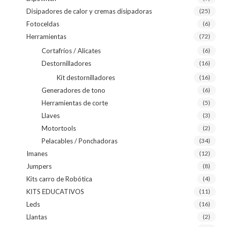
Disipadores de calor y cremas disipadoras
(25)
Fotoceldas
(6)
Herramientas
(72)
Cortafríos / Alicates
(6)
Destornilladores
(16)
Kit destornilladores
(16)
Generadores de tono
(6)
Herramientas de corte
(5)
Llaves
(3)
Motortools
(2)
Pelacables / Ponchadoras
(34)
Imanes
(12)
Jumpers
(8)
Kits carro de Robótica
(4)
KITS EDUCATIVOS
(11)
Leds
(16)
Llantas
(2)