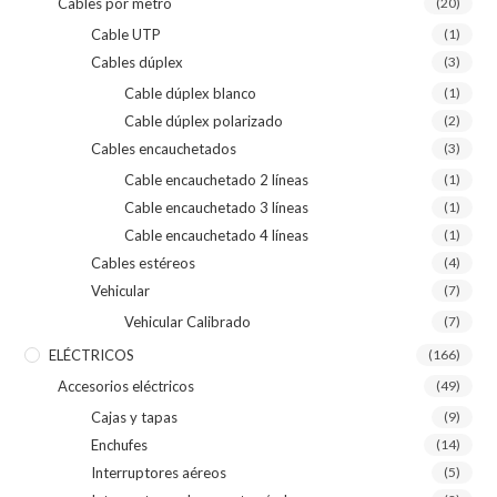
Cables por metro
(20)
Cable UTP
(1)
Cables dúplex
(3)
Cable dúplex blanco
(1)
Cable dúplex polarizado
(2)
Cables encauchetados
(3)
Cable encauchetado 2 líneas
(1)
Cable encauchetado 3 líneas
(1)
Cable encauchetado 4 líneas
(1)
Cables estéreos
(4)
Vehicular
(7)
Vehicular Calibrado
(7)
ELÉCTRICOS
(166)
Accesorios eléctricos
(49)
Cajas y tapas
(9)
Enchufes
(14)
Interruptores aéreos
(5)