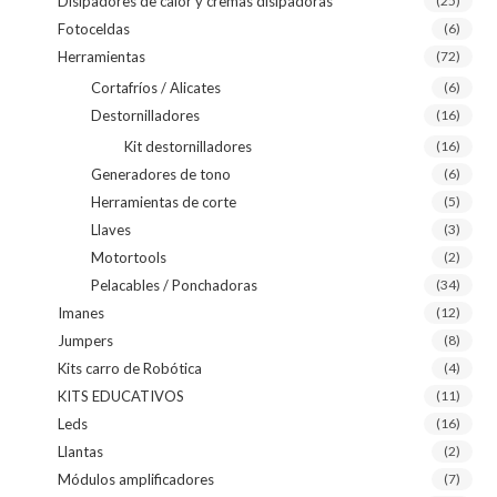
Disipadores de calor y cremas disipadoras
(25)
Fotoceldas
(6)
Herramientas
(72)
Cortafríos / Alicates
(6)
Destornilladores
(16)
Kit destornilladores
(16)
Generadores de tono
(6)
Herramientas de corte
(5)
Llaves
(3)
Motortools
(2)
Pelacables / Ponchadoras
(34)
Imanes
(12)
Jumpers
(8)
Kits carro de Robótica
(4)
KITS EDUCATIVOS
(11)
Leds
(16)
Llantas
(2)
Módulos amplificadores
(7)