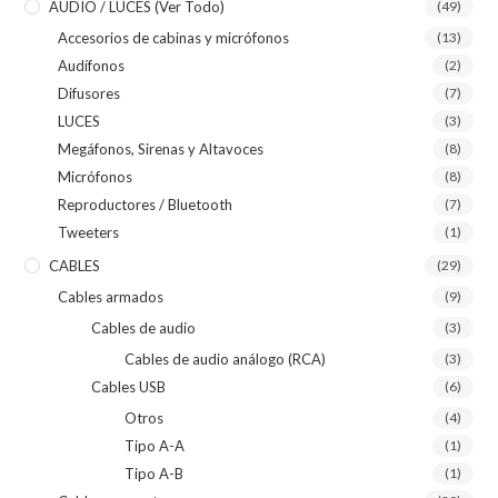
AUDIO / LUCES (ver Todo)
(49)
Accesorios de cabinas y micrófonos
(13)
Audífonos
(2)
Difusores
(7)
LUCES
(3)
Megáfonos, Sirenas y Altavoces
(8)
Micrófonos
(8)
Reproductores / Bluetooth
(7)
Tweeters
(1)
CABLES
(29)
Cables armados
(9)
Cables de audio
(3)
Cables de audio análogo (RCA)
(3)
Cables USB
(6)
Otros
(4)
Tipo A-A
(1)
Tipo A-B
(1)