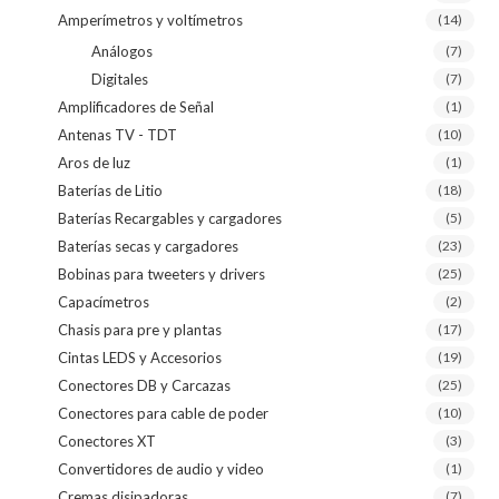
Amperímetros y voltímetros
(14)
Análogos
(7)
Digitales
(7)
Amplificadores de Señal
(1)
Antenas TV - TDT
(10)
Aros de luz
(1)
Baterías de Litio
(18)
Baterías Recargables y cargadores
(5)
Baterías secas y cargadores
(23)
Bobinas para tweeters y drivers
(25)
Capacímetros
(2)
Chasis para pre y plantas
(17)
Cintas LEDS y Accesorios
(19)
Conectores DB y Carcazas
(25)
Conectores para cable de poder
(10)
Conectores XT
(3)
Convertidores de audio y video
(1)
Cremas disipadoras
(7)