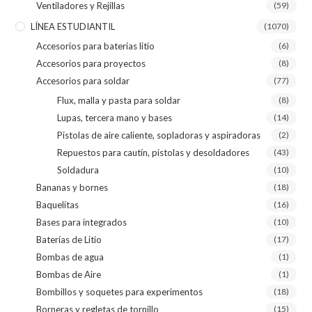
Ventiladores y Rejillas
(59)
LÍNEA ESTUDIANTIL
(1070)
Accesorios para baterias litio
(6)
Accesorios para proyectos
(8)
Accesorios para soldar
(77)
Flux, malla y pasta para soldar
(8)
Lupas, tercera mano y bases
(14)
Pistolas de aire caliente, sopladoras y aspiradoras
(2)
Repuestos para cautín, pistolas y desoldadores
(43)
Soldadura
(10)
Bananas y bornes
(18)
Baquelitas
(16)
Bases para integrados
(10)
Baterías de Litio
(17)
Bombas de agua
(1)
Bombas de Aire
(1)
Bombillos y soquetes para experimentos
(18)
Borneras y regletas de tornillo
(15)