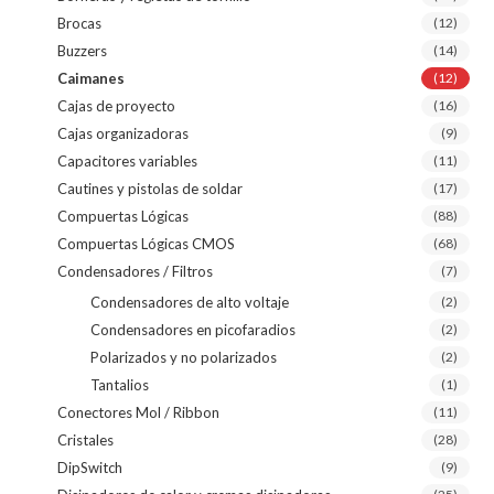
Brocas
(12)
Buzzers
(14)
Caimanes
(12)
Cajas de proyecto
(16)
Cajas organizadoras
(9)
Capacitores variables
(11)
Cautines y pistolas de soldar
(17)
Compuertas Lógicas
(88)
Compuertas Lógicas CMOS
(68)
Condensadores / Filtros
(7)
Condensadores de alto voltaje
(2)
Condensadores en picofaradios
(2)
Polarizados y no polarizados
(2)
Tantalios
(1)
Conectores Mol / Ribbon
(11)
Cristales
(28)
DipSwitch
(9)