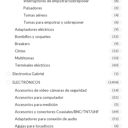
Interruptores de empotrar/sobreponer
(8)
Pulsadores
(3)
Tomas aéreos
(4)
Tomas para empotrar y sobreponer
(6)
Adaptadores eléctricos
(9)
Bombillos y soquetes
(13)
Breakers
(9)
Cintas
(12)
Multitomas
(10)
Terminales eléctricos
(60)
Electronica Gabriel
(1)
ELECTRÓNICOS
(1404)
Accesorios de video-cámaras de seguridad
(14)
Accesorios para computador
(22)
Accesorios para medición
(5)
Accesorios y conectores Coaxiales/BNC/TNT/UHF
(69)
Adaptadores para conexión de audio
(51)
Agujas para tocadiscos
(6)