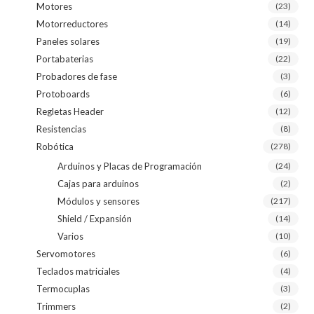
Motores
(23)
Motorreductores
(14)
Paneles solares
(19)
Portabaterias
(22)
Probadores de fase
(3)
Protoboards
(6)
Regletas Header
(12)
Resistencias
(8)
Robótica
(278)
Arduinos y Placas de Programación
(24)
Cajas para arduinos
(2)
Módulos y sensores
(217)
Shield / Expansión
(14)
Varios
(10)
Servomotores
(6)
Teclados matriciales
(4)
Termocuplas
(3)
Trimmers
(2)