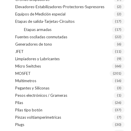
Elevadores-Estabilizadores-Protectores-Supresores
(2)
Equipos de Medición especial
(2)
Etapas de salida-Tarjetas-Circuitos
(17)
Etapas armadas
(17)
Fuentes osciladas conmutadas
(22)
Generadores de tono
(6)
JFET
(11)
Limpiadores y Lubricantes
(9)
Micro Switches
(66)
MOSFET
(201)
Multímetros
(16)
Pegantes y Siliconas
(3)
Pesos electrónicos / Grameras
(1)
Pilas
(26)
Pilas tipo botón
(37)
Pinzas voltiamperimetricas
(7)
Plugs
(30)