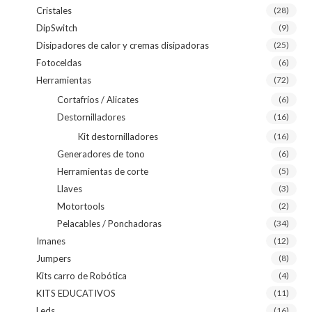
Cristales
(28)
DipSwitch
(9)
Disipadores de calor y cremas disipadoras
(25)
Fotoceldas
(6)
Herramientas
(72)
Cortafríos / Alicates
(6)
Destornilladores
(16)
Kit destornilladores
(16)
Generadores de tono
(6)
Herramientas de corte
(5)
Llaves
(3)
Motortools
(2)
Pelacables / Ponchadoras
(34)
Imanes
(12)
Jumpers
(8)
Kits carro de Robótica
(4)
KITS EDUCATIVOS
(11)
Leds
(16)