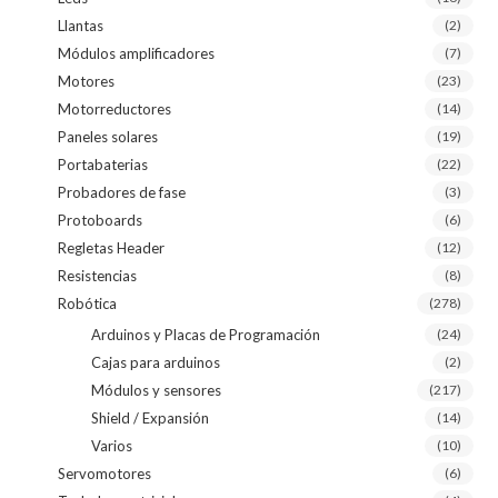
Llantas
(2)
Módulos amplificadores
(7)
Motores
(23)
Motorreductores
(14)
Paneles solares
(19)
Portabaterias
(22)
Probadores de fase
(3)
Protoboards
(6)
Regletas Header
(12)
Resistencias
(8)
Robótica
(278)
Arduinos y Placas de Programación
(24)
Cajas para arduinos
(2)
Módulos y sensores
(217)
Shield / Expansión
(14)
Varios
(10)
Servomotores
(6)