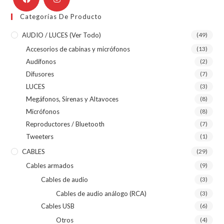
Categorías De Producto
AUDIO / LUCES (ver Todo)
(49)
Accesorios de cabinas y micrófonos
(13)
Audífonos
(2)
Difusores
(7)
LUCES
(3)
Megáfonos, Sirenas y Altavoces
(8)
Micrófonos
(8)
Reproductores / Bluetooth
(7)
Tweeters
(1)
CABLES
(29)
Cables armados
(9)
Cables de audio
(3)
Cables de audio análogo (RCA)
(3)
Cables USB
(6)
Otros
(4)