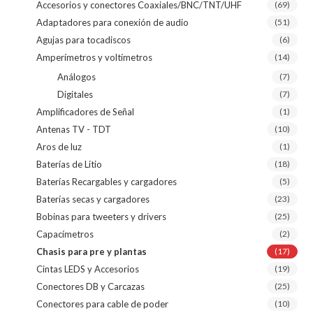
Accesorios y conectores Coaxiales/BNC/TNT/UHF
(69)
Adaptadores para conexión de audio
(51)
Agujas para tocadiscos
(6)
Amperímetros y voltímetros
(14)
Análogos
(7)
Digitales
(7)
Amplificadores de Señal
(1)
Antenas TV - TDT
(10)
Aros de luz
(1)
Baterías de Litio
(18)
Baterías Recargables y cargadores
(5)
Baterías secas y cargadores
(23)
Bobinas para tweeters y drivers
(25)
Capacímetros
(2)
Chasis para pre y plantas
(17)
Cintas LEDS y Accesorios
(19)
Conectores DB y Carcazas
(25)
Conectores para cable de poder
(10)