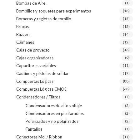
Bombas de Aire
(1)
Bombillos y soquetes para experimentos
(18)
Borneras y regletas de tornillo
(15)
Brocas
(12)
Buzzers
(14)
Caimanes
(12)
Cajas de proyecto
(16)
Cajas organizadoras
(9)
Capacitores variables
(11)
Cautines y pistolas de soldar
(17)
Compuertas Lógicas
(88)
Compuertas Lógicas CMOS
(68)
Condensadores / Filtros
(7)
Condensadores de alto voltaje
(2)
Condensadores en picofaradios
(2)
Polarizados y no polarizados
(2)
Tantalios
(1)
Conectores Mol / Ribbon
(11)