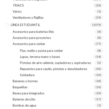
TRIACS
(26)
Varios
(1)
Ventiladores y Rejillas
(59)
LÍNEA ESTUDIANTIL
(1070)
Accesorios para baterias litio
(6)
Accesorios para proyectos
(8)
Accesorios para soldar
(77)
Flux, malla y pasta para soldar
(8)
Lupas, tercera mano y bases
(14)
Pistolas de aire caliente, sopladoras y aspiradoras
(2)
Repuestos para cautín, pistolas y desoldadores
(43)
Soldadura
(10)
Bananas y bornes
(18)
Baquelitas
(16)
Bases para integrados
(10)
Baterías de Litio
(17)
Bombas de agua
(1)