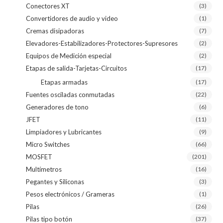
Conectores XT
(3)
Convertidores de audio y video
(1)
Cremas disipadoras
(7)
Elevadores-Estabilizadores-Protectores-Supresores
(2)
Equipos de Medición especial
(2)
Etapas de salida-Tarjetas-Circuitos
(17)
Etapas armadas
(17)
Fuentes osciladas conmutadas
(22)
Generadores de tono
(6)
JFET
(11)
Limpiadores y Lubricantes
(9)
Micro Switches
(66)
MOSFET
(201)
Multímetros
(16)
Pegantes y Siliconas
(3)
Pesos electrónicos / Grameras
(1)
Pilas
(26)
Pilas tipo botón
(37)