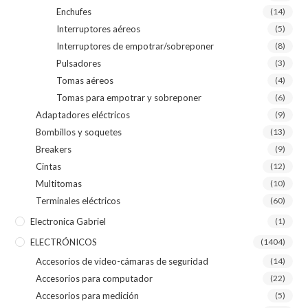
Enchufes
(14)
Interruptores aéreos
(5)
Interruptores de empotrar/sobreponer
(8)
Pulsadores
(3)
Tomas aéreos
(4)
Tomas para empotrar y sobreponer
(6)
Adaptadores eléctricos
(9)
Bombillos y soquetes
(13)
Breakers
(9)
Cintas
(12)
Multitomas
(10)
Terminales eléctricos
(60)
Electronica Gabriel
(1)
ELECTRÓNICOS
(1404)
Accesorios de video-cámaras de seguridad
(14)
Accesorios para computador
(22)
Accesorios para medición
(5)