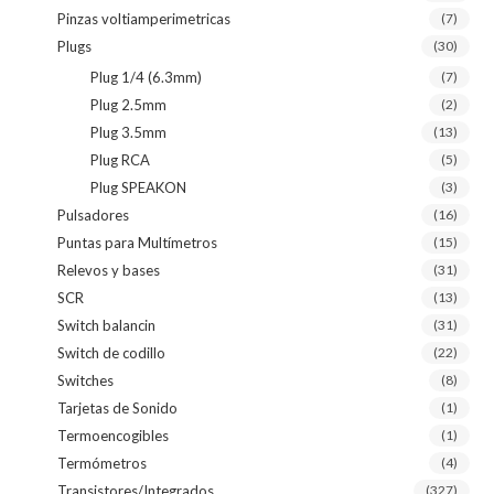
Pinzas voltiamperimetricas
(7)
Plugs
(30)
Plug 1/4 (6.3mm)
(7)
Plug 2.5mm
(2)
Plug 3.5mm
(13)
Plug RCA
(5)
Plug SPEAKON
(3)
Pulsadores
(16)
Puntas para Multímetros
(15)
Relevos y bases
(31)
SCR
(13)
Switch balancin
(31)
Switch de codillo
(22)
Switches
(8)
Tarjetas de Sonido
(1)
Termoencogibles
(1)
Termómetros
(4)
Transistores/Integrados
(327)