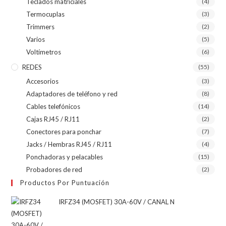
Teclados matriciales
(4)
Termocuplas
(3)
Trimmers
(2)
Varios
(5)
Voltímetros
(6)
REDES
(55)
Accesorios
(3)
Adaptadores de teléfono y red
(8)
Cables telefónicos
(14)
Cajas RJ45 / RJ11
(2)
Conectores para ponchar
(7)
Jacks / Hembras RJ45 / RJ11
(4)
Ponchadoras y pelacables
(15)
Probadores de red
(2)
Productos Por Puntuación
IRFZ34 (MOSFET) 30A-60V / CANAL N