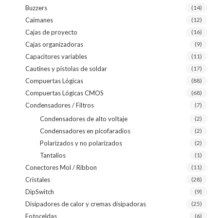
Buzzers
(14)
Caimanes
(12)
Cajas de proyecto
(16)
Cajas organizadoras
(9)
Capacitores variables
(11)
Cautines y pistolas de soldar
(17)
Compuertas Lógicas
(88)
Compuertas Lógicas CMOS
(68)
Condensadores / Filtros
(7)
Condensadores de alto voltaje
(2)
Condensadores en picofaradios
(2)
Polarizados y no polarizados
(2)
Tantalios
(1)
Conectores Mol / Ribbon
(11)
Cristales
(28)
DipSwitch
(9)
Disipadores de calor y cremas disipadoras
(25)
Fotoceldas
(6)