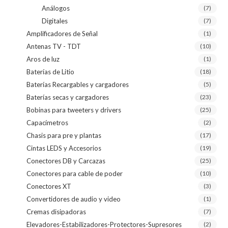
Análogos
(7)
Digitales
(7)
Amplificadores de Señal
(1)
Antenas TV - TDT
(10)
Aros de luz
(1)
Baterías de Litio
(18)
Baterías Recargables y cargadores
(5)
Baterías secas y cargadores
(23)
Bobinas para tweeters y drivers
(25)
Capacímetros
(2)
Chasis para pre y plantas
(17)
Cintas LEDS y Accesorios
(19)
Conectores DB y Carcazas
(25)
Conectores para cable de poder
(10)
Conectores XT
(3)
Convertidores de audio y video
(1)
Cremas disipadoras
(7)
Elevadores-Estabilizadores-Protectores-Supresores
(2)