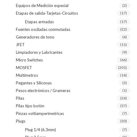
Equipos de Medición especial
(2)
Etapas de salida-Tarjetas-Circuitos
(17)
Etapas armadas
(17)
Fuentes osciladas conmutadas
(22)
Generadores de tono
(6)
JFET
(11)
Limpiadores y Lubricantes
(9)
Micro Switches
(66)
MOSFET
(201)
Multímetros
(16)
Pegantes y Siliconas
(3)
Pesos electrónicos / Grameras
(1)
Pilas
(26)
Pilas tipo botón
(37)
Pinzas voltiamperimetricas
(7)
Plugs
(30)
Plug 1/4 (6.3mm)
(7)