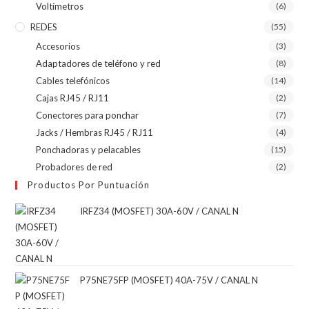
Voltímetros
(6)
REDES
(55)
Accesorios
(3)
Adaptadores de teléfono y red
(8)
Cables telefónicos
(14)
Cajas RJ45 / RJ11
(2)
Conectores para ponchar
(7)
Jacks / Hembras RJ45 / RJ11
(4)
Ponchadoras y pelacables
(15)
Probadores de red
(2)
Productos Por Puntuación
IRFZ34 (MOSFET) 30A-60V / CANAL N
P75NE75FP (MOSFET) 40A-75V / CANAL N