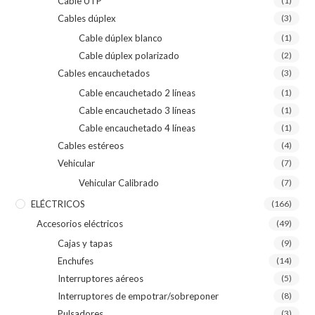
Cable UTP
(1)
Cables dúplex
(3)
Cable dúplex blanco
(1)
Cable dúplex polarizado
(2)
Cables encauchetados
(3)
Cable encauchetado 2 líneas
(1)
Cable encauchetado 3 líneas
(1)
Cable encauchetado 4 líneas
(1)
Cables estéreos
(4)
Vehicular
(7)
Vehicular Calibrado
(7)
ELÉCTRICOS
(166)
Accesorios eléctricos
(49)
Cajas y tapas
(9)
Enchufes
(14)
Interruptores aéreos
(5)
Interruptores de empotrar/sobreponer
(8)
Pulsadores
(3)