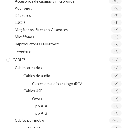
Accesorios de cabinas y micrófonos
(13)
Audífonos
(2)
Difusores
(7)
LUCES
(3)
Megáfonos, Sirenas y Altavoces
(8)
Micrófonos
(8)
Reproductores / Bluetooth
(7)
Tweeters
(1)
CABLES
(29)
Cables armados
(9)
Cables de audio
(3)
Cables de audio análogo (RCA)
(3)
Cables USB
(6)
Otros
(4)
Tipo A-A
(1)
Tipo A-B
(1)
Cables por metro
(20)