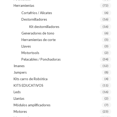
Herramientas
(72)
Cortafríos / Alicates
(6)
Destornilladores
(16)
Kit destornilladores
(16)
Generadores de tono
(6)
Herramientas de corte
(5)
Llaves
(3)
Motortools
(2)
Pelacables / Ponchadoras
(34)
Imanes
(12)
Jumpers
(8)
Kits carro de Robótica
(4)
KITS EDUCATIVOS
(11)
Leds
(16)
Llantas
(2)
Módulos amplificadores
(7)
Motores
(23)