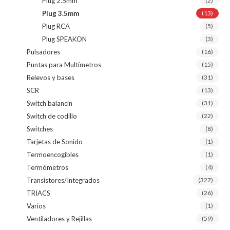
Plug 2.5mm
(2)
Plug 3.5mm
(13)
Plug RCA
(5)
Plug SPEAKON
(3)
Pulsadores
(16)
Puntas para Multímetros
(15)
Relevos y bases
(31)
SCR
(13)
Switch balancin
(31)
Switch de codillo
(22)
Switches
(8)
Tarjetas de Sonido
(1)
Termoencogibles
(1)
Termómetros
(4)
Transistores/Integrados
(327)
TRIACS
(26)
Varios
(1)
Ventiladores y Rejillas
(59)