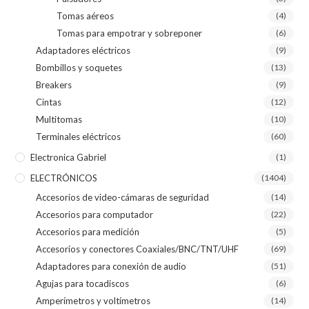
Tomas aéreos
(4)
Tomas para empotrar y sobreponer
(6)
Adaptadores eléctricos
(9)
Bombillos y soquetes
(13)
Breakers
(9)
Cintas
(12)
Multitomas
(10)
Terminales eléctricos
(60)
Electronica Gabriel
(1)
ELECTRÓNICOS
(1404)
Accesorios de video-cámaras de seguridad
(14)
Accesorios para computador
(22)
Accesorios para medición
(5)
Accesorios y conectores Coaxiales/BNC/TNT/UHF
(69)
Adaptadores para conexión de audio
(51)
Agujas para tocadiscos
(6)
Amperímetros y voltímetros
(14)