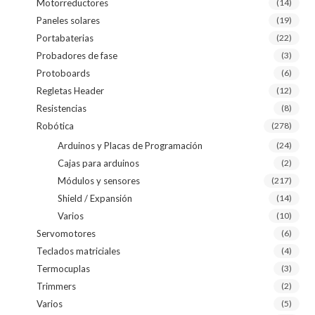
Motorreductores
(14)
Paneles solares
(19)
Portabaterias
(22)
Probadores de fase
(3)
Protoboards
(6)
Regletas Header
(12)
Resistencias
(8)
Robótica
(278)
Arduinos y Placas de Programación
(24)
Cajas para arduinos
(2)
Módulos y sensores
(217)
Shield / Expansión
(14)
Varios
(10)
Servomotores
(6)
Teclados matriciales
(4)
Termocuplas
(3)
Trimmers
(2)
Varios
(5)