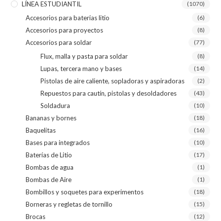
LÍNEA ESTUDIANTIL
(1070)
Accesorios para baterias litio
(6)
Accesorios para proyectos
(8)
Accesorios para soldar
(77)
Flux, malla y pasta para soldar
(8)
Lupas, tercera mano y bases
(14)
Pistolas de aire caliente, sopladoras y aspiradoras
(2)
Repuestos para cautín, pistolas y desoldadores
(43)
Soldadura
(10)
Bananas y bornes
(18)
Baquelitas
(16)
Bases para integrados
(10)
Baterías de Litio
(17)
Bombas de agua
(1)
Bombas de Aire
(1)
Bombillos y soquetes para experimentos
(18)
Borneras y regletas de tornillo
(15)
Brocas
(12)