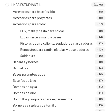
LÍNEA ESTUDIANTIL
(1070)
Accesorios para baterias litio
(6)
Accesorios para proyectos
(8)
Accesorios para soldar
(77)
Flux, malla y pasta para soldar
(8)
Lupas, tercera mano y bases
(14)
Pistolas de aire caliente, sopladoras y aspiradoras
(2)
Repuestos para cautín, pistolas y desoldadores
(43)
Soldadura
(10)
Bananas y bornes
(18)
Baquelitas
(16)
Bases para integrados
(10)
Baterías de Litio
(17)
Bombas de agua
(1)
Bombas de Aire
(1)
Bombillos y soquetes para experimentos
(18)
Borneras y regletas de tornillo
(15)