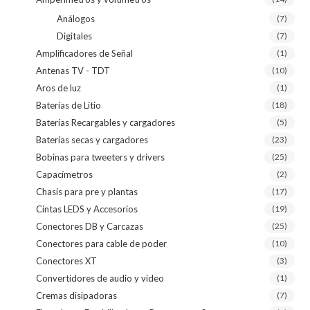
Análogos
(7)
Digitales
(7)
Amplificadores de Señal
(1)
Antenas TV - TDT
(10)
Aros de luz
(1)
Baterías de Litio
(18)
Baterías Recargables y cargadores
(5)
Baterías secas y cargadores
(23)
Bobinas para tweeters y drivers
(25)
Capacímetros
(2)
Chasis para pre y plantas
(17)
Cintas LEDS y Accesorios
(19)
Conectores DB y Carcazas
(25)
Conectores para cable de poder
(10)
Conectores XT
(3)
Convertidores de audio y video
(1)
Cremas disipadoras
(7)