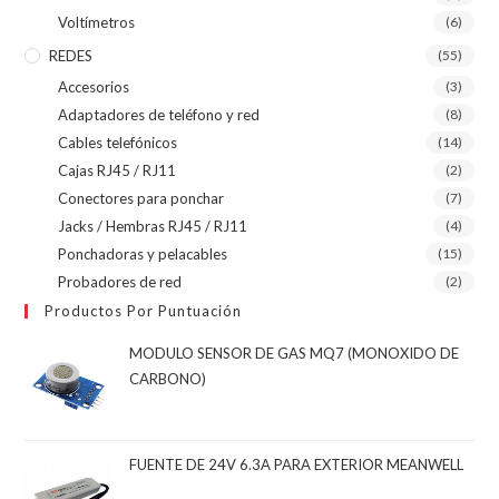
Voltímetros
(6)
REDES
(55)
Accesorios
(3)
Adaptadores de teléfono y red
(8)
Cables telefónicos
(14)
Cajas RJ45 / RJ11
(2)
Conectores para ponchar
(7)
Jacks / Hembras RJ45 / RJ11
(4)
Ponchadoras y pelacables
(15)
Probadores de red
(2)
Productos Por Puntuación
MODULO SENSOR DE GAS MQ7 (MONOXIDO DE
CARBONO)
FUENTE DE 24V 6.3A PARA EXTERIOR MEANWELL