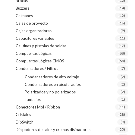
Brocas
(12)
Buzzers
(14)
Caimanes
(12)
Cajas de proyecto
(16)
Cajas organizadoras
(9)
Capacitores variables
(11)
Cautines y pistolas de soldar
(17)
Compuertas Lógicas
(88)
Compuertas Lógicas CMOS
(68)
Condensadores / Filtros
(7)
Condensadores de alto voltaje
(2)
Condensadores en picofaradios
(2)
Polarizados y no polarizados
(2)
Tantalios
(1)
Conectores Mol / Ribbon
(11)
Cristales
(28)
DipSwitch
(9)
Disipadores de calor y cremas disipadoras
(25)