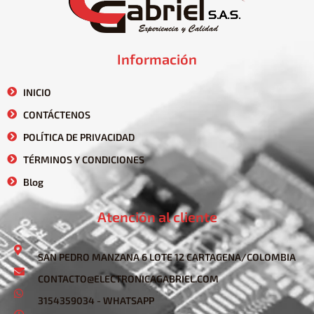
Información
INICIO
CONTÁCTENOS
POLÍTICA DE PRIVACIDAD
TÉRMINOS Y CONDICIONES
Blog
Atención al cliente
SAN PEDRO MANZANA 6 LOTE 12 CARTAGENA/COLOMBIA
CONTACTO@ELECTRONICAGABRIEL.COM
3154359034 - WHATSAPP