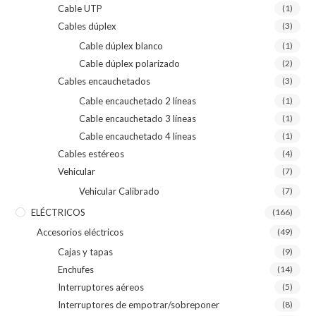
Cable UTP
(1)
Cables dúplex
(3)
Cable dúplex blanco
(1)
Cable dúplex polarizado
(2)
Cables encauchetados
(3)
Cable encauchetado 2 líneas
(1)
Cable encauchetado 3 líneas
(1)
Cable encauchetado 4 líneas
(1)
Cables estéreos
(4)
Vehicular
(7)
Vehicular Calibrado
(7)
ELÉCTRICOS
(166)
Accesorios eléctricos
(49)
Cajas y tapas
(9)
Enchufes
(14)
Interruptores aéreos
(5)
Interruptores de empotrar/sobreponer
(8)