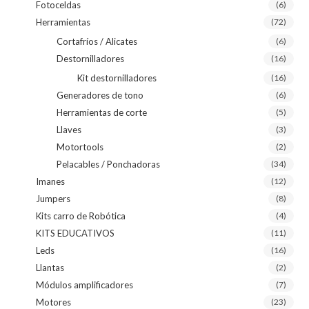
Fotoceldas
(6)
Herramientas
(72)
Cortafríos / Alicates
(6)
Destornilladores
(16)
Kit destornilladores
(16)
Generadores de tono
(6)
Herramientas de corte
(5)
Llaves
(3)
Motortools
(2)
Pelacables / Ponchadoras
(34)
Imanes
(12)
Jumpers
(8)
Kits carro de Robótica
(4)
KITS EDUCATIVOS
(11)
Leds
(16)
Llantas
(2)
Módulos amplificadores
(7)
Motores
(23)