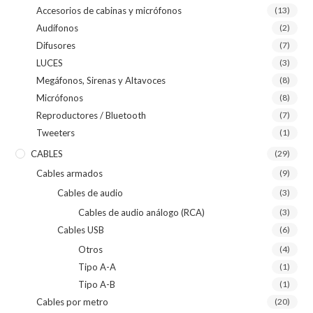
Accesorios de cabinas y micrófonos
(13)
Audífonos
(2)
Difusores
(7)
LUCES
(3)
Megáfonos, Sirenas y Altavoces
(8)
Micrófonos
(8)
Reproductores / Bluetooth
(7)
Tweeters
(1)
CABLES
(29)
Cables armados
(9)
Cables de audio
(3)
Cables de audio análogo (RCA)
(3)
Cables USB
(6)
Otros
(4)
Tipo A-A
(1)
Tipo A-B
(1)
Cables por metro
(20)