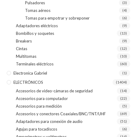
Pulsadores
(3)
Tomas aéreos
(4)
Tomas para empotrar y sobreponer
(6)
Adaptadores eléctricos
(9)
Bombillos y soquetes
(13)
Breakers
(9)
Cintas
(12)
Multitomas
(10)
Terminales eléctricos
(60)
Electronica Gabriel
(1)
ELECTRÓNICOS
(1404)
Accesorios de video-cámaras de seguridad
(14)
Accesorios para computador
(22)
Accesorios para medición
(5)
Accesorios y conectores Coaxiales/BNC/TNT/UHF
(69)
Adaptadores para conexión de audio
(51)
Agujas para tocadiscos
(6)
Amperímetros y voltímetros
(14)