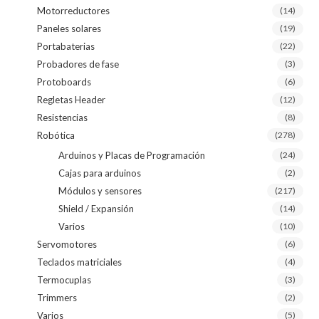
Motorreductores
(14)
Paneles solares
(19)
Portabaterias
(22)
Probadores de fase
(3)
Protoboards
(6)
Regletas Header
(12)
Resistencias
(8)
Robótica
(278)
Arduinos y Placas de Programación
(24)
Cajas para arduinos
(2)
Módulos y sensores
(217)
Shield / Expansión
(14)
Varios
(10)
Servomotores
(6)
Teclados matriciales
(4)
Termocuplas
(3)
Trimmers
(2)
Varios
(5)