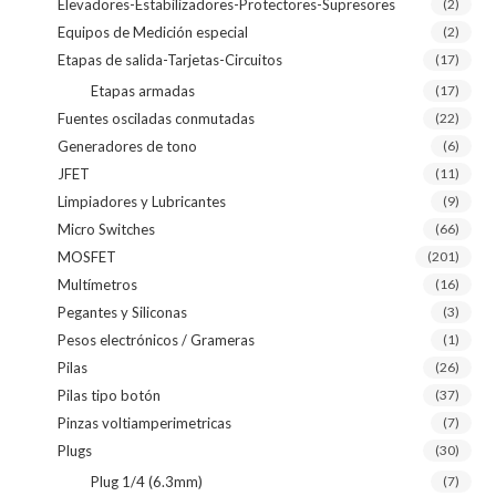
Elevadores-Estabilizadores-Protectores-Supresores
(2)
Equipos de Medición especial
(2)
Etapas de salida-Tarjetas-Circuitos
(17)
Etapas armadas
(17)
Fuentes osciladas conmutadas
(22)
Generadores de tono
(6)
JFET
(11)
Limpiadores y Lubricantes
(9)
Micro Switches
(66)
MOSFET
(201)
Multímetros
(16)
Pegantes y Siliconas
(3)
Pesos electrónicos / Grameras
(1)
Pilas
(26)
Pilas tipo botón
(37)
Pinzas voltiamperimetricas
(7)
Plugs
(30)
Plug 1/4 (6.3mm)
(7)