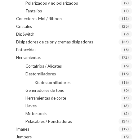
Polarizados y no polarizados
(2)
Tantalios
(1)
Conectores Mol / Ribbon
(11)
Cristales
(28)
DipSwitch
(9)
Disipadores de calor y cremas disipadoras
(25)
Fotoceldas
(6)
Herramientas
(72)
Cortafríos / Alicates
(6)
Destornilladores
(16)
Kit destornilladores
(16)
Generadores de tono
(6)
Herramientas de corte
(5)
Llaves
(3)
Motortools
(2)
Pelacables / Ponchadoras
(34)
Imanes
(12)
Jumpers
(8)