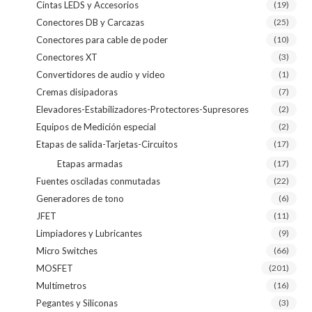
Cintas LEDS y Accesorios
(19)
Conectores DB y Carcazas
(25)
Conectores para cable de poder
(10)
Conectores XT
(3)
Convertidores de audio y video
(1)
Cremas disipadoras
(7)
Elevadores-Estabilizadores-Protectores-Supresores
(2)
Equipos de Medición especial
(2)
Etapas de salida-Tarjetas-Circuitos
(17)
Etapas armadas
(17)
Fuentes osciladas conmutadas
(22)
Generadores de tono
(6)
JFET
(11)
Limpiadores y Lubricantes
(9)
Micro Switches
(66)
MOSFET
(201)
Multímetros
(16)
Pegantes y Siliconas
(3)