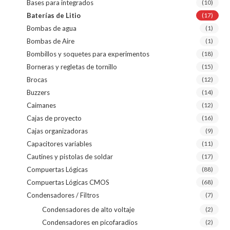
Bases para integrados
(10)
Baterías de Litio
(17)
Bombas de agua
(1)
Bombas de Aire
(1)
Bombillos y soquetes para experimentos
(18)
Borneras y regletas de tornillo
(15)
Brocas
(12)
Buzzers
(14)
Caimanes
(12)
Cajas de proyecto
(16)
Cajas organizadoras
(9)
Capacitores variables
(11)
Cautines y pistolas de soldar
(17)
Compuertas Lógicas
(88)
Compuertas Lógicas CMOS
(68)
Condensadores / Filtros
(7)
Condensadores de alto voltaje
(2)
Condensadores en picofaradios
(2)