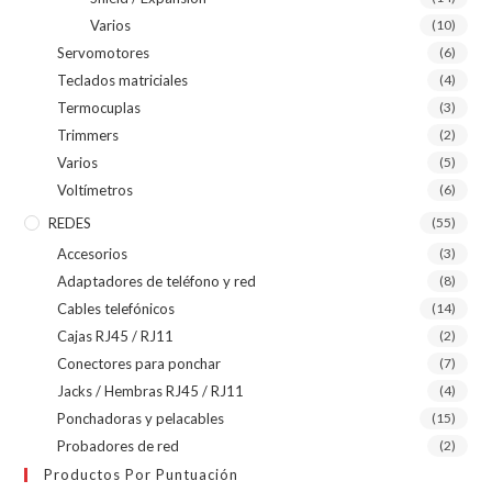
Varios
(10)
Servomotores
(6)
Teclados matriciales
(4)
Termocuplas
(3)
Trimmers
(2)
Varios
(5)
Voltímetros
(6)
REDES
(55)
Accesorios
(3)
Adaptadores de teléfono y red
(8)
Cables telefónicos
(14)
Cajas RJ45 / RJ11
(2)
Conectores para ponchar
(7)
Jacks / Hembras RJ45 / RJ11
(4)
Ponchadoras y pelacables
(15)
Probadores de red
(2)
Productos Por Puntuación