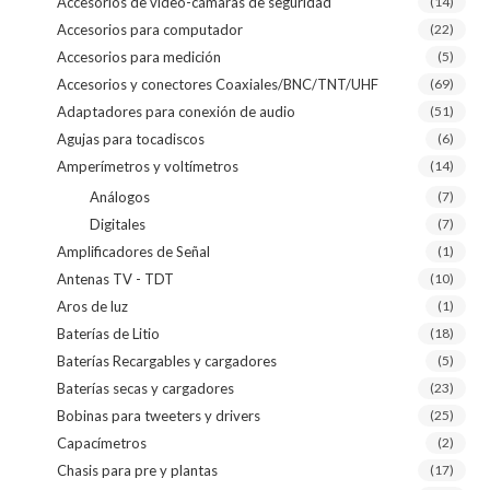
Accesorios de video-cámaras de seguridad
(14)
Accesorios para computador
(22)
Accesorios para medición
(5)
Accesorios y conectores Coaxiales/BNC/TNT/UHF
(69)
Adaptadores para conexión de audio
(51)
Agujas para tocadiscos
(6)
Amperímetros y voltímetros
(14)
Análogos
(7)
Digitales
(7)
Amplificadores de Señal
(1)
Antenas TV - TDT
(10)
Aros de luz
(1)
Baterías de Litio
(18)
Baterías Recargables y cargadores
(5)
Baterías secas y cargadores
(23)
Bobinas para tweeters y drivers
(25)
Capacímetros
(2)
Chasis para pre y plantas
(17)