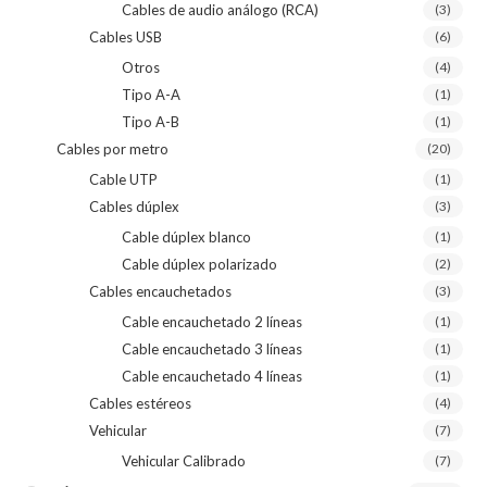
Cables de audio análogo (RCA)
(3)
Cables USB
(6)
Otros
(4)
Tipo A-A
(1)
Tipo A-B
(1)
Cables por metro
(20)
Cable UTP
(1)
Cables dúplex
(3)
Cable dúplex blanco
(1)
Cable dúplex polarizado
(2)
Cables encauchetados
(3)
Cable encauchetado 2 líneas
(1)
Cable encauchetado 3 líneas
(1)
Cable encauchetado 4 líneas
(1)
Cables estéreos
(4)
Vehicular
(7)
Vehicular Calibrado
(7)