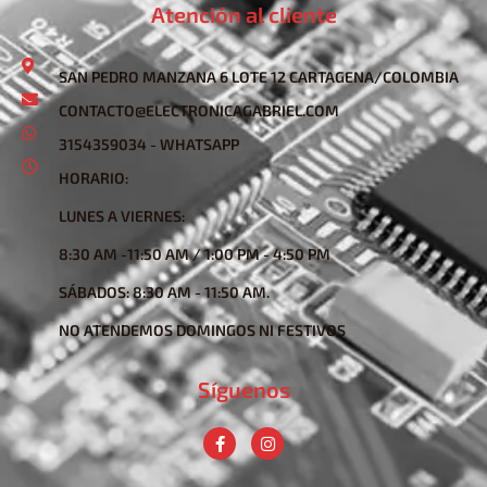
Atención al cliente
SAN PEDRO MANZANA 6 LOTE 12 CARTAGENA/COLOMBIA
CONTACTO@ELECTRONICAGABRIEL.COM
3154359034 - WHATSAPP
HORARIO:
LUNES A VIERNES:
8:30 AM -11:50 AM / 1:00 PM - 4:50 PM
SÁBADOS: 8:30 AM - 11:50 AM.
NO ATENDEMOS DOMINGOS NI FESTIVOS
Síguenos