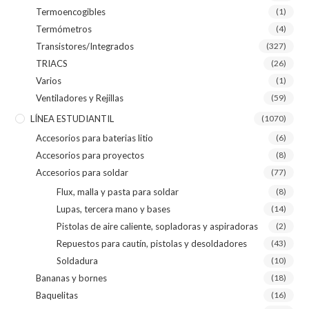
Termoencogibles
(1)
Termómetros
(4)
Transistores/Integrados
(327)
TRIACS
(26)
Varios
(1)
Ventiladores y Rejillas
(59)
LÍNEA ESTUDIANTIL
(1070)
Accesorios para baterias litio
(6)
Accesorios para proyectos
(8)
Accesorios para soldar
(77)
Flux, malla y pasta para soldar
(8)
Lupas, tercera mano y bases
(14)
Pistolas de aire caliente, sopladoras y aspiradoras
(2)
Repuestos para cautín, pistolas y desoldadores
(43)
Soldadura
(10)
Bananas y bornes
(18)
Baquelitas
(16)