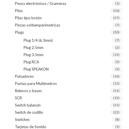
Pesos electrónicos / Grameras
(1)
Pilas
(26)
Pilas tipo botón
(37)
Pinzas voltiamperimetricas
(7)
Plugs
(30)
Plug 1/4 (6.3mm)
(7)
Plug 2.5mm
(2)
Plug 3.5mm
(13)
Plug RCA
(5)
Plug SPEAKON
(3)
Pulsadores
(16)
Puntas para Multímetros
(15)
Relevos y bases
(31)
SCR
(13)
Switch balancin
(31)
Switch de codillo
(22)
Switches
(8)
Tarjetas de Sonido
(1)