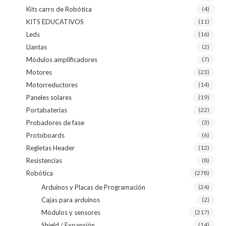
Kits carro de Robótica
(4)
KITS EDUCATIVOS
(11)
Leds
(16)
Llantas
(2)
Módulos amplificadores
(7)
Motores
(23)
Motorreductores
(14)
Paneles solares
(19)
Portabaterias
(22)
Probadores de fase
(3)
Protoboards
(6)
Regletas Header
(12)
Resistencias
(8)
Robótica
(278)
Arduinos y Placas de Programación
(24)
Cajas para arduinos
(2)
Módulos y sensores
(217)
Shield / Expansión
(14)