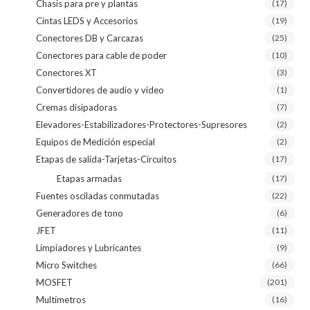
Chasis para pre y plantas
(17)
Cintas LEDS y Accesorios
(19)
Conectores DB y Carcazas
(25)
Conectores para cable de poder
(10)
Conectores XT
(3)
Convertidores de audio y video
(1)
Cremas disipadoras
(7)
Elevadores-Estabilizadores-Protectores-Supresores
(2)
Equipos de Medición especial
(2)
Etapas de salida-Tarjetas-Circuitos
(17)
Etapas armadas
(17)
Fuentes osciladas conmutadas
(22)
Generadores de tono
(6)
JFET
(11)
Limpiadores y Lubricantes
(9)
Micro Switches
(66)
MOSFET
(201)
Multímetros
(16)