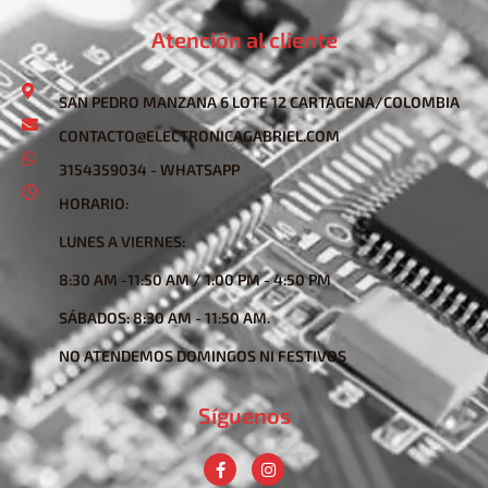
Atención al cliente
SAN PEDRO MANZANA 6 LOTE 12 CARTAGENA/COLOMBIA
CONTACTO@ELECTRONICAGABRIEL.COM
3154359034 - WHATSAPP
HORARIO:
LUNES A VIERNES:
8:30 AM -11:50 AM / 1:00 PM - 4:50 PM
SÁBADOS: 8:30 AM - 11:50 AM.
NO ATENDEMOS DOMINGOS NI FESTIVOS
Síguenos