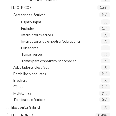
ELÉCTRICOS
(166)
Accesorios eléctricos
(49)
Cajas y tapas
(9)
Enchufes
(14)
Interruptores aéreos
(5)
Interruptores de empotrar/sobreponer
(8)
Pulsadores
(3)
Tomas aéreos
(4)
Tomas para empotrar y sobreponer
(6)
Adaptadores eléctricos
(9)
Bombillos y soquetes
(13)
Breakers
(9)
Cintas
(12)
Multitomas
(10)
Terminales eléctricos
(60)
Electronica Gabriel
(1)
ELECTRÓNICOS
(1404)