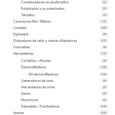
Condensadores en picofaradios
(2)
Polarizados y no polarizados
(2)
Tantalios
(1)
Conectores Mol / Ribbon
(11)
Cristales
(28)
DipSwitch
(9)
Disipadores de calor y cremas disipadoras
(25)
Fotoceldas
(6)
Herramientas
(72)
Cortafríos / Alicates
(6)
Destornilladores
(16)
Kit destornilladores
(16)
Generadores de tono
(6)
Herramientas de corte
(5)
Llaves
(3)
Motortools
(2)
Pelacables / Ponchadoras
(34)
Imanes
(12)