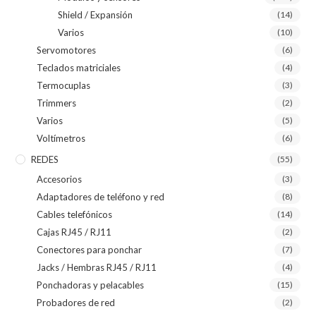
Shield / Expansión
(14)
Varios
(10)
Servomotores
(6)
Teclados matriciales
(4)
Termocuplas
(3)
Trimmers
(2)
Varios
(5)
Voltímetros
(6)
REDES
(55)
Accesorios
(3)
Adaptadores de teléfono y red
(8)
Cables telefónicos
(14)
Cajas RJ45 / RJ11
(2)
Conectores para ponchar
(7)
Jacks / Hembras RJ45 / RJ11
(4)
Ponchadoras y pelacables
(15)
Probadores de red
(2)