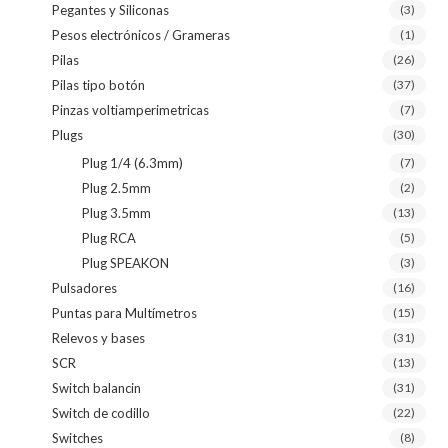
Pegantes y Siliconas
(3)
Pesos electrónicos / Grameras
(1)
Pilas
(26)
Pilas tipo botón
(37)
Pinzas voltiamperimetricas
(7)
Plugs
(30)
Plug 1/4 (6.3mm)
(7)
Plug 2.5mm
(2)
Plug 3.5mm
(13)
Plug RCA
(5)
Plug SPEAKON
(3)
Pulsadores
(16)
Puntas para Multímetros
(15)
Relevos y bases
(31)
SCR
(13)
Switch balancin
(31)
Switch de codillo
(22)
Switches
(8)