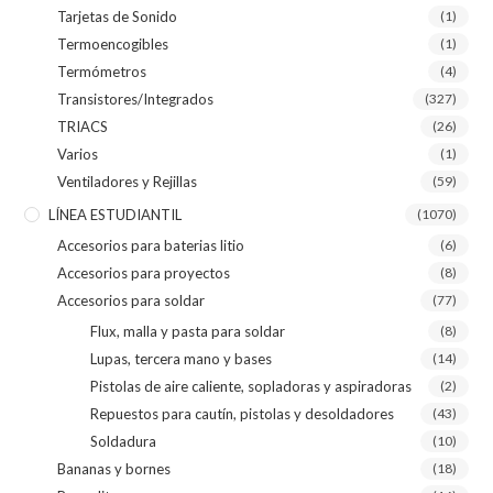
Tarjetas de Sonido
(1)
Termoencogibles
(1)
Termómetros
(4)
Transistores/Integrados
(327)
TRIACS
(26)
Varios
(1)
Ventiladores y Rejillas
(59)
LÍNEA ESTUDIANTIL
(1070)
Accesorios para baterias litio
(6)
Accesorios para proyectos
(8)
Accesorios para soldar
(77)
Flux, malla y pasta para soldar
(8)
Lupas, tercera mano y bases
(14)
Pistolas de aire caliente, sopladoras y aspiradoras
(2)
Repuestos para cautín, pistolas y desoldadores
(43)
Soldadura
(10)
Bananas y bornes
(18)