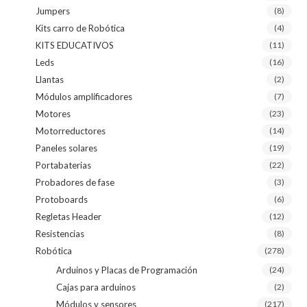
Jumpers
(8)
Kits carro de Robótica
(4)
KITS EDUCATIVOS
(11)
Leds
(16)
Llantas
(2)
Módulos amplificadores
(7)
Motores
(23)
Motorreductores
(14)
Paneles solares
(19)
Portabaterias
(22)
Probadores de fase
(3)
Protoboards
(6)
Regletas Header
(12)
Resistencias
(8)
Robótica
(278)
Arduinos y Placas de Programación
(24)
Cajas para arduinos
(2)
Módulos y sensores
(217)