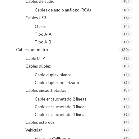
Cables de audio
(3)
Cables de audio análogo (RCA)
(3)
Cables USB
(6)
Otros
(4)
Tipo A-A
(1)
Tipo A-B
(1)
Cables por metro
(20)
Cable UTP
(1)
Cables dúplex
(3)
Cable dúplex blanco
(1)
Cable dúplex polarizado
(2)
Cables encauchetados
(3)
Cable encauchetado 2 líneas
(1)
Cable encauchetado 3 líneas
(1)
Cable encauchetado 4 líneas
(1)
Cables estéreos
(4)
Vehicular
(7)
Vehicular Calibrado
(7)