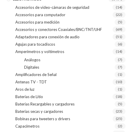
Accesorios de video-cámaras de seguridad
(14)
Accesorios para computador
(22)
Accesorios para medición
(5)
Accesorios y conectores Coaxiales/BNC/TNT/UHF
(69)
Adaptadores para conexión de audio
(51)
Agujas para tocadiscos
(6)
Amperímetros y voltímetros
(14)
Análogos
(7)
Digitales
(7)
Amplificadores de Señal
(1)
Antenas TV - TDT
(10)
Aros de luz
(1)
Baterías de Litio
(18)
Baterías Recargables y cargadores
(5)
Baterías secas y cargadores
(23)
Bobinas para tweeters y drivers
(25)
Capacímetros
(2)