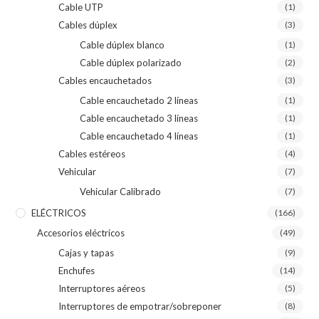
Cable UTP
(1)
Cables dúplex
(3)
Cable dúplex blanco
(1)
Cable dúplex polarizado
(2)
Cables encauchetados
(3)
Cable encauchetado 2 líneas
(1)
Cable encauchetado 3 líneas
(1)
Cable encauchetado 4 líneas
(1)
Cables estéreos
(4)
Vehicular
(7)
Vehicular Calibrado
(7)
ELÉCTRICOS
(166)
Accesorios eléctricos
(49)
Cajas y tapas
(9)
Enchufes
(14)
Interruptores aéreos
(5)
Interruptores de empotrar/sobreponer
(8)