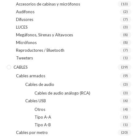
Accesorios de cabinas y micrófonos
(13)
Audífonos
(2)
Difusores
(7)
LUCES
(3)
Megáfonos, Sirenas y Altavoces
(8)
Micrófonos
(8)
Reproductores / Bluetooth
(7)
Tweeters
(1)
CABLES
(29)
Cables armados
(9)
Cables de audio
(3)
Cables de audio análogo (RCA)
(3)
Cables USB
(6)
Otros
(4)
Tipo A-A
(1)
Tipo A-B
(1)
Cables por metro
(20)