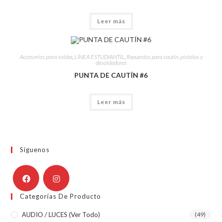
Leer más
Accesorios para soldar
,
LÍNEA ESTUDIANTIL
,
Repuestos para cautín, pistolas y
desoldadores
PUNTA DE CAUTÍN #6
Leer más
Síguenos
Categorías De Producto
AUDIO / LUCES (ver Todo)
(49)