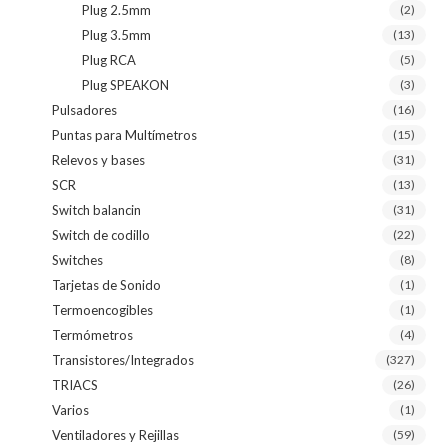
Plug 2.5mm
(2)
Plug 3.5mm
(13)
Plug RCA
(5)
Plug SPEAKON
(3)
Pulsadores
(16)
Puntas para Multímetros
(15)
Relevos y bases
(31)
SCR
(13)
Switch balancin
(31)
Switch de codillo
(22)
Switches
(8)
Tarjetas de Sonido
(1)
Termoencogibles
(1)
Termómetros
(4)
Transistores/Integrados
(327)
TRIACS
(26)
Varios
(1)
Ventiladores y Rejillas
(59)