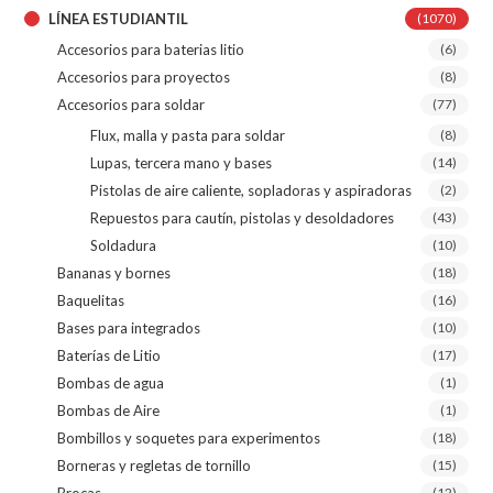
LÍNEA ESTUDIANTIL
(1070)
Accesorios para baterias litio
(6)
Accesorios para proyectos
(8)
Accesorios para soldar
(77)
Flux, malla y pasta para soldar
(8)
Lupas, tercera mano y bases
(14)
Pistolas de aire caliente, sopladoras y aspiradoras
(2)
Repuestos para cautín, pistolas y desoldadores
(43)
Soldadura
(10)
Bananas y bornes
(18)
Baquelitas
(16)
Bases para integrados
(10)
Baterías de Litio
(17)
Bombas de agua
(1)
Bombas de Aire
(1)
Bombillos y soquetes para experimentos
(18)
Borneras y regletas de tornillo
(15)
Brocas
(12)