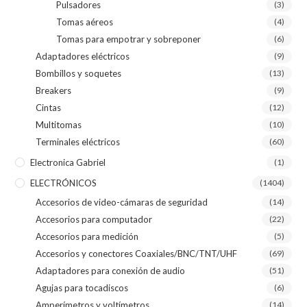
Pulsadores
(3)
Tomas aéreos
(4)
Tomas para empotrar y sobreponer
(6)
Adaptadores eléctricos
(9)
Bombillos y soquetes
(13)
Breakers
(9)
Cintas
(12)
Multitomas
(10)
Terminales eléctricos
(60)
Electronica Gabriel
(1)
ELECTRÓNICOS
(1404)
Accesorios de video-cámaras de seguridad
(14)
Accesorios para computador
(22)
Accesorios para medición
(5)
Accesorios y conectores Coaxiales/BNC/TNT/UHF
(69)
Adaptadores para conexión de audio
(51)
Agujas para tocadiscos
(6)
Amperímetros y voltímetros
(14)