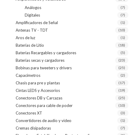
Análogos
(7)
Digitales
(7)
Amplificadores de Señal
(1)
Antenas TV - TDT
(10)
Aros de luz
(1)
Baterías de Litio
(18)
Baterías Recargables y cargadores
(5)
Baterías secas y cargadores
(23)
Bobinas para tweeters y drivers
(25)
Capacímetros
(2)
Chasis para pre y plantas
(17)
Cintas LEDS y Accesorios
(19)
Conectores DB y Carcazas
(25)
Conectores para cable de poder
(10)
Conectores XT
(3)
Convertidores de audio y video
(1)
Cremas disipadoras
(7)