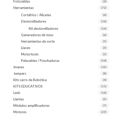
Fotoceldas
(6)
Herramientas
(72)
Cortafríos / Alicates
(6)
Destornilladores
(16)
Kit destornilladores
(16)
Generadores de tono
(6)
Herramientas de corte
(5)
Llaves
(3)
Motortools
(2)
Pelacables / Ponchadoras
(34)
Imanes
(12)
Jumpers
(8)
Kits carro de Robótica
(4)
KITS EDUCATIVOS
(11)
Leds
(16)
Llantas
(2)
Módulos amplificadores
(7)
Motores
(23)