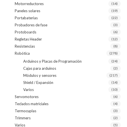
Motorreductores
(14)
Paneles solares
(19)
Portabaterias
(22)
Probadores de fase
(3)
Protoboards
(6)
Regletas Header
(12)
Resistencias
(8)
Robótica
(278)
Arduinos y Placas de Programación
(24)
Cajas para arduinos
(2)
Módulos y sensores
(217)
Shield / Expansión
(14)
Varios
(10)
Servomotores
(6)
Teclados matriciales
(4)
Termocuplas
(3)
Trimmers
(2)
Varios
(5)