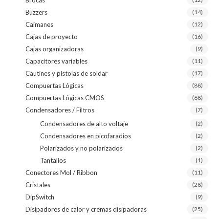
Buzzers
(14)
Caimanes
(12)
Cajas de proyecto
(16)
Cajas organizadoras
(9)
Capacitores variables
(11)
Cautines y pistolas de soldar
(17)
Compuertas Lógicas
(88)
Compuertas Lógicas CMOS
(68)
Condensadores / Filtros
(7)
Condensadores de alto voltaje
(2)
Condensadores en picofaradios
(2)
Polarizados y no polarizados
(2)
Tantalios
(1)
Conectores Mol / Ribbon
(11)
Cristales
(28)
DipSwitch
(9)
Disipadores de calor y cremas disipadoras
(25)