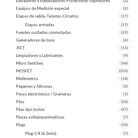
Elevadores-Estabilizadores-Protectores-Supresores
(2)
Equipos de Medición especial
(2)
Etapas de salida-Tarjetas-Circuitos
(17)
Etapas armadas
(17)
Fuentes osciladas conmutadas
(22)
Generadores de tono
(6)
JFET
(11)
Limpiadores y Lubricantes
(9)
Micro Switches
(66)
MOSFET
(201)
Multímetros
(16)
Pegantes y Siliconas
(3)
Pesos electrónicos / Grameras
(1)
Pilas
(26)
Pilas tipo botón
(37)
Pinzas voltiamperimetricas
(7)
Plugs
(30)
Plug 1/4 (6.3mm)
(7)