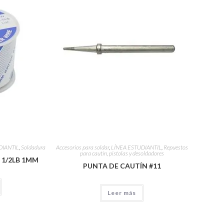
DIANTIL
,
Soldadura
Accesorios para soldar
,
LÍNEA ESTUDIANTIL
,
Repuestos
para cautín, pistolas y desoldadores
 1/2LB 1MM
PUNTA DE CAUTÍN #11
Leer más