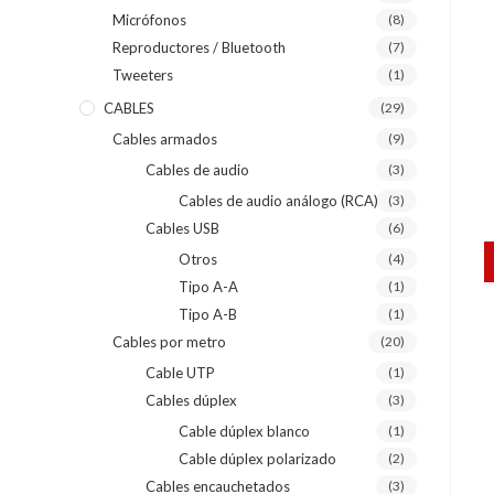
Micrófonos
(8)
Reproductores / Bluetooth
(7)
Tweeters
(1)
CABLES
(29)
Cables armados
(9)
Cables de audio
(3)
Cables de audio análogo (RCA)
(3)
Cables USB
(6)
Otros
(4)
Tipo A-A
(1)
Tipo A-B
(1)
Cables por metro
(20)
Cable UTP
(1)
Cables dúplex
(3)
Cable dúplex blanco
(1)
Cable dúplex polarizado
(2)
Cables encauchetados
(3)