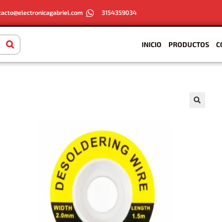
tacto@electronicagabriel.com
3154359034
INICIO
PRODUCTOS
C
🔍