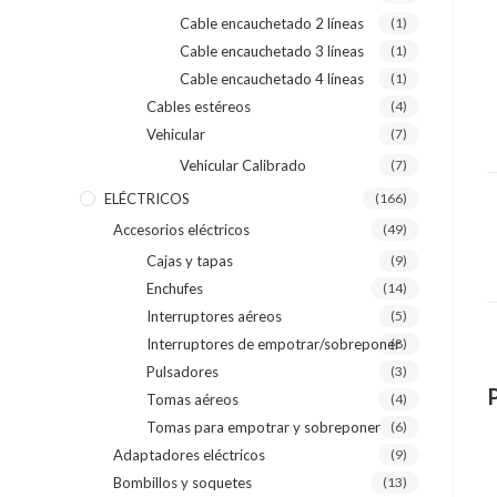
Cable encauchetado 2 líneas
(1)
Cable encauchetado 3 líneas
(1)
Cable encauchetado 4 líneas
(1)
Cables estéreos
(4)
Vehicular
(7)
Vehicular Calibrado
(7)
ELÉCTRICOS
(166)
Accesorios eléctricos
(49)
Cajas y tapas
(9)
Enchufes
(14)
Interruptores aéreos
(5)
Interruptores de empotrar/sobreponer
(8)
Pulsadores
(3)
Tomas aéreos
(4)
Tomas para empotrar y sobreponer
(6)
Adaptadores eléctricos
(9)
Bombillos y soquetes
(13)