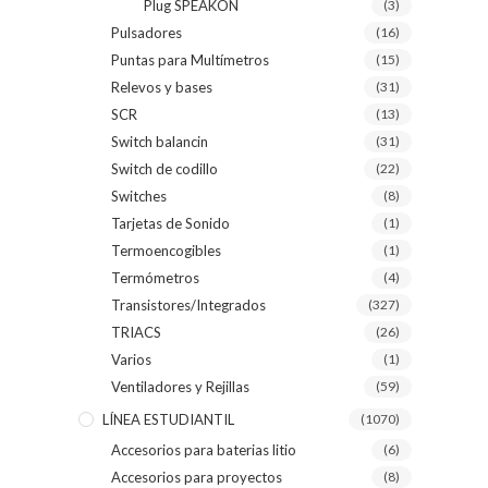
Plug SPEAKON
(3)
Pulsadores
(16)
Puntas para Multímetros
(15)
Relevos y bases
(31)
SCR
(13)
Switch balancin
(31)
Switch de codillo
(22)
Switches
(8)
Tarjetas de Sonido
(1)
Termoencogibles
(1)
Termómetros
(4)
Transistores/Integrados
(327)
TRIACS
(26)
Varios
(1)
Ventiladores y Rejillas
(59)
LÍNEA ESTUDIANTIL
(1070)
Accesorios para baterias litio
(6)
Accesorios para proyectos
(8)