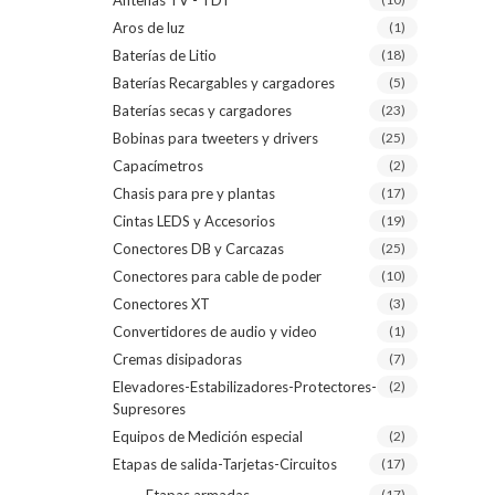
Antenas TV - TDT
Aros de luz
(1)
Baterías de Litio
(18)
Baterías Recargables y cargadores
(5)
Baterías secas y cargadores
(23)
Bobinas para tweeters y drivers
(25)
Capacímetros
(2)
Chasis para pre y plantas
(17)
Cintas LEDS y Accesorios
(19)
Conectores DB y Carcazas
(25)
Conectores para cable de poder
(10)
Conectores XT
(3)
Convertidores de audio y video
(1)
Cremas disipadoras
(7)
Elevadores-Estabilizadores-Protectores-
(2)
Supresores
Equipos de Medición especial
(2)
Etapas de salida-Tarjetas-Circuitos
(17)
(17)