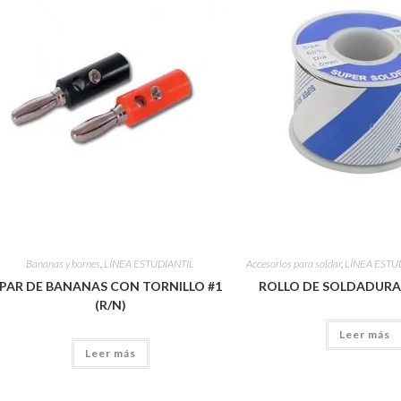
Bananas y bornes
,
LÍNEA ESTUDIANTIL
Accesorios para soldar
,
LÍNEA ESTU
PAR DE BANANAS CON TORNILLO #1
ROLLO DE SOLDADURA
(R/N)
Leer más
Leer más