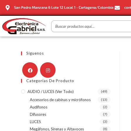
San Pedro Manzana 6 Lote 12 Local 1 - Cartagena/Colombia
con
Síguenos
Categorías De Producto
AUDIO / LUCES (ver Todo)
(49)
Accesorios de cabinas y micrófonos
(13)
Audífonos
(2)
Difusores
(7)
LUCES
(3)
Megáfonos, Sirenas y Altavoces
(8)