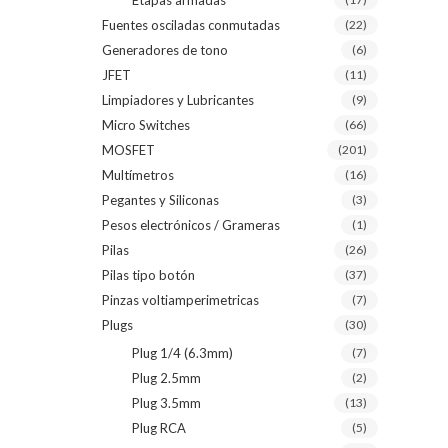
Etapas armadas
Fuentes osciladas conmutadas
(22)
Generadores de tono
(6)
JFET
(11)
Limpiadores y Lubricantes
(9)
Micro Switches
(66)
MOSFET
(201)
Multímetros
(16)
Pegantes y Siliconas
(3)
Pesos electrónicos / Grameras
(1)
Pilas
(26)
Pilas tipo botón
(37)
Pinzas voltiamperimetricas
(7)
Plugs
(30)
Plug 1/4 (6.3mm)
(7)
Plug 2.5mm
(2)
Plug 3.5mm
(13)
Plug RCA
(5)