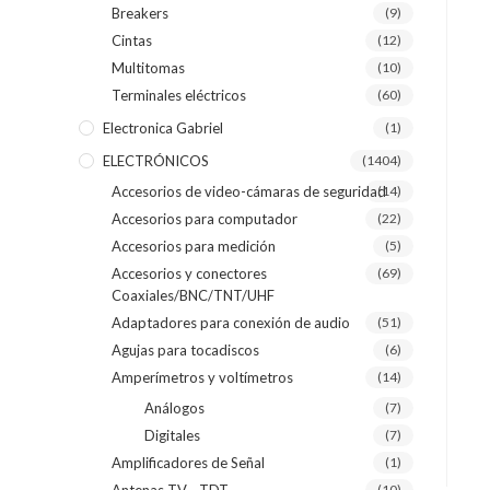
Breakers
(9)
Cintas
(12)
Multitomas
(10)
Terminales eléctricos
(60)
Electronica Gabriel
(1)
ELECTRÓNICOS
(1404)
Accesorios de video-cámaras de seguridad
(14)
Accesorios para computador
(22)
Accesorios para medición
(5)
Accesorios y conectores
(69)
Coaxiales/BNC/TNT/UHF
Adaptadores para conexión de audio
(51)
Agujas para tocadiscos
(6)
Amperímetros y voltímetros
(14)
Análogos
(7)
Digitales
(7)
Amplificadores de Señal
(1)
(10)