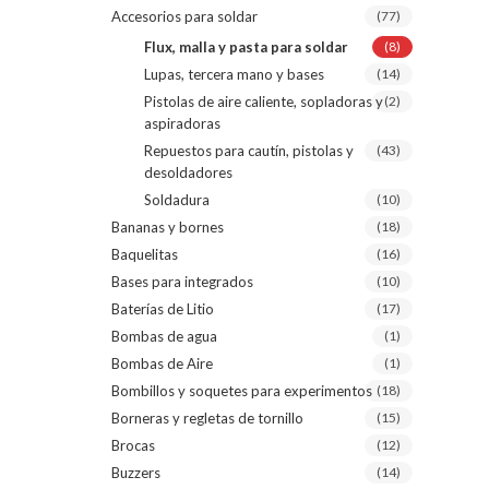
Accesorios para soldar
(77)
Flux, malla y pasta para soldar
(8)
Lupas, tercera mano y bases
(14)
Pistolas de aire caliente, sopladoras y
(2)
aspiradoras
Repuestos para cautín, pistolas y
(43)
desoldadores
Soldadura
(10)
Bananas y bornes
(18)
Baquelitas
(16)
Bases para integrados
(10)
Baterías de Litio
(17)
Bombas de agua
(1)
Bombas de Aire
(1)
Bombillos y soquetes para experimentos
(18)
Borneras y regletas de tornillo
(15)
Brocas
(12)
Buzzers
(14)