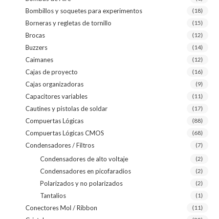
Bombillos y soquetes para experimentos
(18)
Borneras y regletas de tornillo
(15)
Brocas
(12)
Buzzers
(14)
Caimanes
(12)
Cajas de proyecto
(16)
Cajas organizadoras
(9)
Capacitores variables
(11)
Cautines y pistolas de soldar
(17)
Compuertas Lógicas
(88)
Compuertas Lógicas CMOS
(68)
Condensadores / Filtros
(7)
Condensadores de alto voltaje
(2)
Condensadores en picofaradios
(2)
Polarizados y no polarizados
(2)
Tantalios
(1)
Conectores Mol / Ribbon
(11)