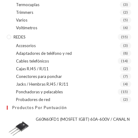
Termocuplas
(3)
Trimmers
(2)
Varios
(5)
Voltímetros
(6)
REDES
(55)
Accesorios
(3)
Adaptadores de teléfono y red
(8)
Cables telefónicos
(14)
Cajas RJ45 / RJ11
(2)
Conectores para ponchar
(7)
Jacks / Hembras RJ45 / RJ11
(4)
Ponchadoras y pelacables
(15)
Probadores de red
(2)
Productos Por Puntuación
G60N60FD1 (MOSFET IGBT) 60A-600V / CANAL N