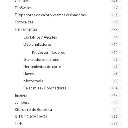
Cristales
(28)
DipSwitch
(9)
Disipadores de calor y cremas disipadoras
(25)
Fotoceldas
(6)
Herramientas
(72)
Cortafríos / Alicates
(6)
Destornilladores
(16)
Kit destornilladores
(16)
Generadores de tono
(6)
Herramientas de corte
(5)
Llaves
(3)
Motortools
(2)
Pelacables / Ponchadoras
(34)
Imanes
(12)
Jumpers
(8)
Kits carro de Robótica
(4)
KITS EDUCATIVOS
(11)
Leds
(16)