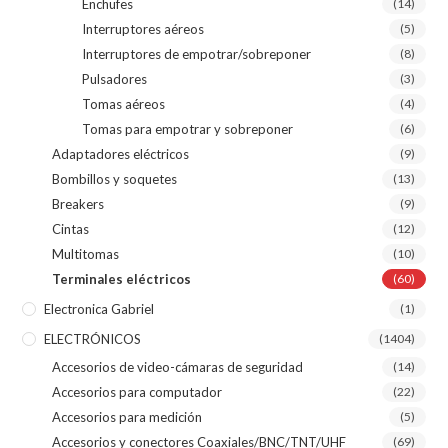
Enchufes
(14)
Interruptores aéreos
(5)
Interruptores de empotrar/sobreponer
(8)
Pulsadores
(3)
Tomas aéreos
(4)
Tomas para empotrar y sobreponer
(6)
Adaptadores eléctricos
(9)
Bombillos y soquetes
(13)
Breakers
(9)
Cintas
(12)
Multitomas
(10)
Terminales eléctricos
(60)
Electronica Gabriel
(1)
ELECTRÓNICOS
(1404)
Accesorios de video-cámaras de seguridad
(14)
Accesorios para computador
(22)
Accesorios para medición
(5)
Accesorios y conectores Coaxiales/BNC/TNT/UHF
(69)