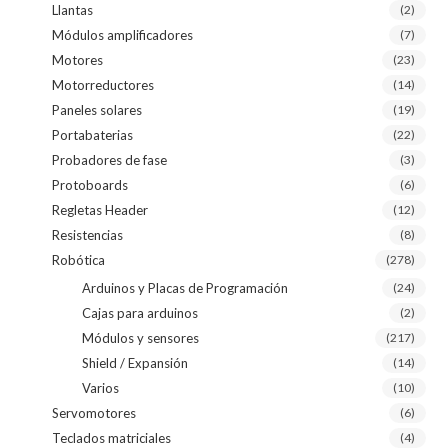
Llantas
(2)
Módulos amplificadores
(7)
Motores
(23)
Motorreductores
(14)
Paneles solares
(19)
Portabaterias
(22)
Probadores de fase
(3)
Protoboards
(6)
Regletas Header
(12)
Resistencias
(8)
Robótica
(278)
Arduinos y Placas de Programación
(24)
Cajas para arduinos
(2)
Módulos y sensores
(217)
Shield / Expansión
(14)
Varios
(10)
Servomotores
(6)
Teclados matriciales
(4)