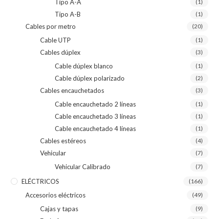
Tipo A-A
(1)
Tipo A-B
(1)
Cables por metro
(20)
Cable UTP
(1)
Cables dúplex
(3)
Cable dúplex blanco
(1)
Cable dúplex polarizado
(2)
Cables encauchetados
(3)
Cable encauchetado 2 líneas
(1)
Cable encauchetado 3 líneas
(1)
Cable encauchetado 4 líneas
(1)
Cables estéreos
(4)
Vehicular
(7)
Vehicular Calibrado
(7)
ELÉCTRICOS
(166)
Accesorios eléctricos
(49)
Cajas y tapas
(9)