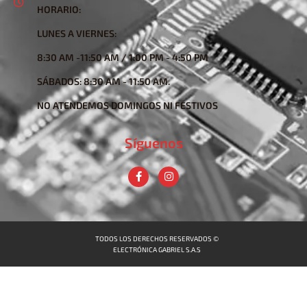
HORARIO:
LUNES A VIERNES:
8:30 AM -11:50 AM / 1:00 PM - 4:50 PM
SÁBADOS: 8:30 AM - 11:50 AM.
NO ATENDEMOS DOMINGOS NI FESTIVOS
Síguenos
TODOS LOS DERECHOS RESERVADOS ©
ELECTRÓNICA GABRIEL S.A.S