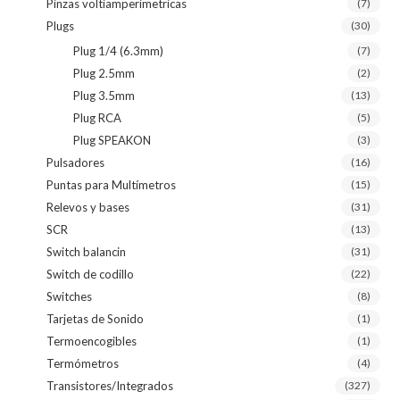
Pinzas voltiamperimetricas
(7)
Plugs
(30)
Plug 1/4 (6.3mm)
(7)
Plug 2.5mm
(2)
Plug 3.5mm
(13)
Plug RCA
(5)
Plug SPEAKON
(3)
Pulsadores
(16)
Puntas para Multímetros
(15)
Relevos y bases
(31)
SCR
(13)
Switch balancin
(31)
Switch de codillo
(22)
Switches
(8)
Tarjetas de Sonido
(1)
Termoencogibles
(1)
Termómetros
(4)
Transistores/Integrados
(327)