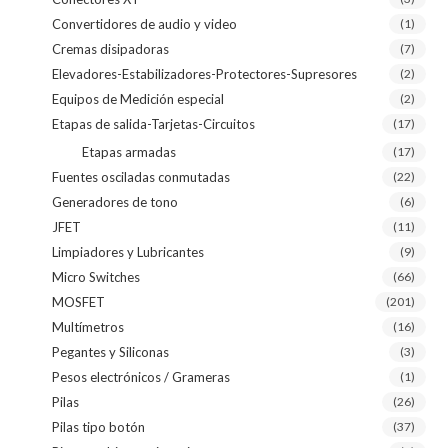
Convertidores de audio y video
(1)
Cremas disipadoras
(7)
Elevadores-Estabilizadores-Protectores-Supresores
(2)
Equipos de Medición especial
(2)
Etapas de salida-Tarjetas-Circuitos
(17)
Etapas armadas
(17)
Fuentes osciladas conmutadas
(22)
Generadores de tono
(6)
JFET
(11)
Limpiadores y Lubricantes
(9)
Micro Switches
(66)
MOSFET
(201)
Multímetros
(16)
Pegantes y Siliconas
(3)
Pesos electrónicos / Grameras
(1)
Pilas
(26)
Pilas tipo botón
(37)