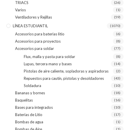
TRIACS
(26)
Varios
(1)
Ventiladores y Rejillas
(59)
LÍNEA ESTUDIANTIL
(1070)
Accesorios para baterias litio
(6)
Accesorios para proyectos
(8)
Accesorios para soldar
(77)
Flux, malla y pasta para soldar
(8)
Lupas, tercera mano y bases
(14)
Pistolas de aire caliente, sopladoras y aspiradoras
(2)
Repuestos para cautín, pistolas y desoldadores
(43)
Soldadura
(10)
Bananas y bornes
(18)
Baquelitas
(16)
Bases para integrados
(10)
Baterías de Litio
(17)
Bombas de agua
(1)
Bombas de Aire
(1)