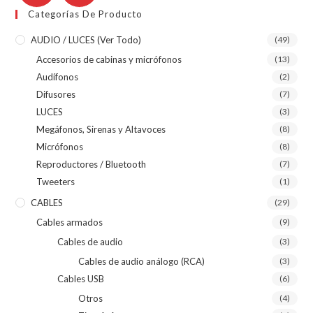
Categorías De Producto
AUDIO / LUCES (ver Todo)
(49)
Accesorios de cabinas y micrófonos
(13)
Audífonos
(2)
Difusores
(7)
LUCES
(3)
Megáfonos, Sirenas y Altavoces
(8)
Micrófonos
(8)
Reproductores / Bluetooth
(7)
Tweeters
(1)
CABLES
(29)
Cables armados
(9)
Cables de audio
(3)
Cables de audio análogo (RCA)
(3)
Cables USB
(6)
Otros
(4)