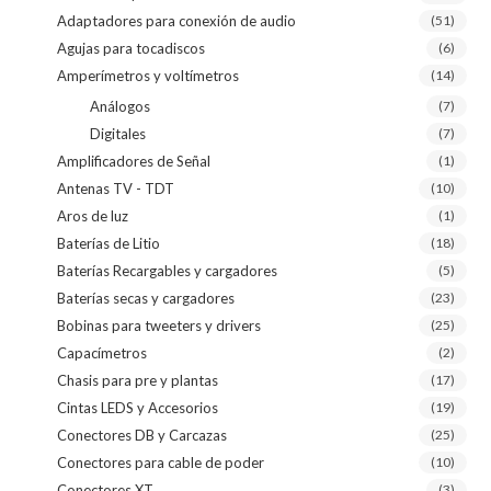
Adaptadores para conexión de audio
(51)
Agujas para tocadiscos
(6)
Amperímetros y voltímetros
(14)
Análogos
(7)
Digitales
(7)
Amplificadores de Señal
(1)
Antenas TV - TDT
(10)
Aros de luz
(1)
Baterías de Litio
(18)
Baterías Recargables y cargadores
(5)
Baterías secas y cargadores
(23)
Bobinas para tweeters y drivers
(25)
Capacímetros
(2)
Chasis para pre y plantas
(17)
Cintas LEDS y Accesorios
(19)
Conectores DB y Carcazas
(25)
Conectores para cable de poder
(10)
Conectores XT
(3)