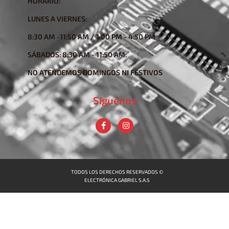
HORARIO:
LUNES A VIERNES:
8:30 AM -11:50 AM / 1:00 PM - 4:50 PM
SÁBADOS: 8:30 AM - 11:50 AM.
NO ATENDEMOS DOMINGOS NI FESTIVOS
Síguenos
TODOS LOS DERECHOS RESERVADOS ©
ELECTRÓNICA GABRIEL S.A.S