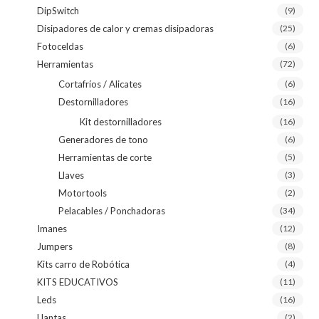
DipSwitch
(9)
Disipadores de calor y cremas disipadoras
(25)
Fotoceldas
(6)
Herramientas
(72)
Cortafríos / Alicates
(6)
Destornilladores
(16)
Kit destornilladores
(16)
Generadores de tono
(6)
Herramientas de corte
(5)
Llaves
(3)
Motortools
(2)
Pelacables / Ponchadoras
(34)
Imanes
(12)
Jumpers
(8)
Kits carro de Robótica
(4)
KITS EDUCATIVOS
(11)
Leds
(16)
Llantas
(2)