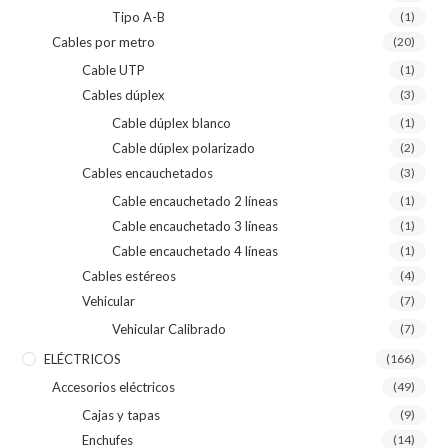
Tipo A-B
(1)
Cables por metro
(20)
Cable UTP
(1)
Cables dúplex
(3)
Cable dúplex blanco
(1)
Cable dúplex polarizado
(2)
Cables encauchetados
(3)
Cable encauchetado 2 líneas
(1)
Cable encauchetado 3 líneas
(1)
Cable encauchetado 4 líneas
(1)
Cables estéreos
(4)
Vehicular
(7)
Vehicular Calibrado
(7)
ELÉCTRICOS
(166)
Accesorios eléctricos
(49)
Cajas y tapas
(9)
Enchufes
(14)