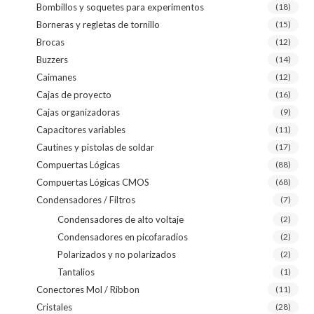
Bombillos y soquetes para experimentos
(18)
Borneras y regletas de tornillo
(15)
Brocas
(12)
Buzzers
(14)
Caimanes
(12)
Cajas de proyecto
(16)
Cajas organizadoras
(9)
Capacitores variables
(11)
Cautines y pistolas de soldar
(17)
Compuertas Lógicas
(88)
Compuertas Lógicas CMOS
(68)
Condensadores / Filtros
(7)
Condensadores de alto voltaje
(2)
Condensadores en picofaradios
(2)
Polarizados y no polarizados
(2)
Tantalios
(1)
Conectores Mol / Ribbon
(11)
Cristales
(28)