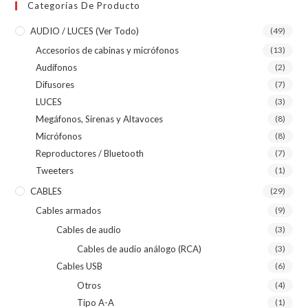
Categorías De Producto
AUDIO / LUCES (ver Todo)
(49)
Accesorios de cabinas y micrófonos
(13)
Audífonos
(2)
Difusores
(7)
LUCES
(3)
Megáfonos, Sirenas y Altavoces
(8)
Micrófonos
(8)
Reproductores / Bluetooth
(7)
Tweeters
(1)
CABLES
(29)
Cables armados
(9)
Cables de audio
(3)
Cables de audio análogo (RCA)
(3)
Cables USB
(6)
Otros
(4)
Tipo A-A
(1)