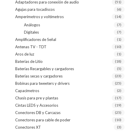
Adaptadores para conexión de audio
(51)
Agujas para tocadiscos
(6)
Amperímetros y voltímetros
(14)
Análogos
(7)
Digitales
(7)
Amplificadores de Señal
(1)
Antenas TV - TDT
(10)
Aros de luz
(1)
Baterías de Litio
(18)
Baterías Recargables y cargadores
(5)
Baterías secas y cargadores
(23)
Bobinas para tweeters y drivers
(25)
Capacímetros
(2)
Chasis para pre y plantas
(17)
Cintas LEDS y Accesorios
(19)
Conectores DB y Carcazas
(25)
Conectores para cable de poder
(10)
Conectores XT
(3)