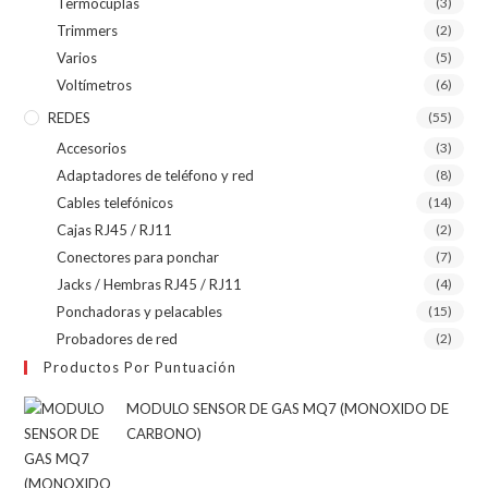
Termocuplas
(3)
Trimmers
(2)
Varios
(5)
Voltímetros
(6)
REDES
(55)
Accesorios
(3)
Adaptadores de teléfono y red
(8)
Cables telefónicos
(14)
Cajas RJ45 / RJ11
(2)
Conectores para ponchar
(7)
Jacks / Hembras RJ45 / RJ11
(4)
Ponchadoras y pelacables
(15)
Probadores de red
(2)
Productos Por Puntuación
MODULO SENSOR DE GAS MQ7 (MONOXIDO DE
CARBONO)