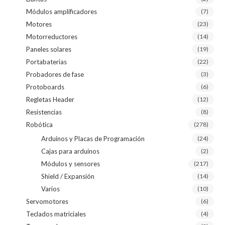
Módulos amplificadores
(7)
Motores
(23)
Motorreductores
(14)
Paneles solares
(19)
Portabaterias
(22)
Probadores de fase
(3)
Protoboards
(6)
Regletas Header
(12)
Resistencias
(8)
Robótica
(278)
Arduinos y Placas de Programación
(24)
Cajas para arduinos
(2)
Módulos y sensores
(217)
Shield / Expansión
(14)
Varios
(10)
Servomotores
(6)
Teclados matriciales
(4)