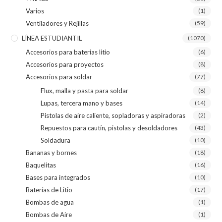
Varios
(1)
Ventiladores y Rejillas
(59)
LÍNEA ESTUDIANTIL
(1070)
Accesorios para baterias litio
(6)
Accesorios para proyectos
(8)
Accesorios para soldar
(77)
Flux, malla y pasta para soldar
(8)
Lupas, tercera mano y bases
(14)
Pistolas de aire caliente, sopladoras y aspiradoras
(2)
Repuestos para cautín, pistolas y desoldadores
(43)
Soldadura
(10)
Bananas y bornes
(18)
Baquelitas
(16)
Bases para integrados
(10)
Baterías de Litio
(17)
Bombas de agua
(1)
Bombas de Aire
(1)