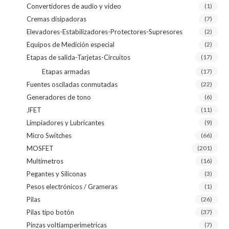
Convertidores de audio y video
(1)
Cremas disipadoras
(7)
Elevadores-Estabilizadores-Protectores-Supresores
(2)
Equipos de Medición especial
(2)
Etapas de salida-Tarjetas-Circuitos
(17)
Etapas armadas
(17)
Fuentes osciladas conmutadas
(22)
Generadores de tono
(6)
JFET
(11)
Limpiadores y Lubricantes
(9)
Micro Switches
(66)
MOSFET
(201)
Multímetros
(16)
Pegantes y Siliconas
(3)
Pesos electrónicos / Grameras
(1)
Pilas
(26)
Pilas tipo botón
(37)
Pinzas voltiamperimetricas
(7)