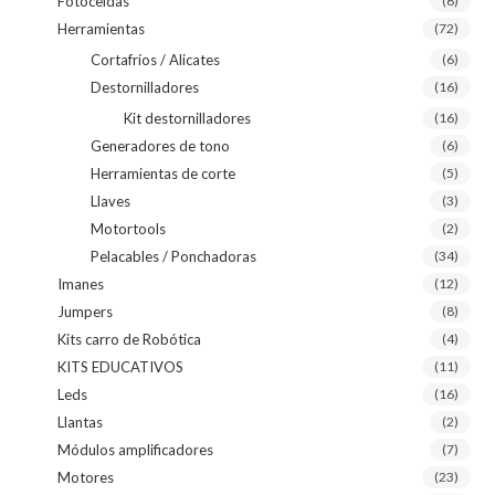
Fotoceldas
(6)
Herramientas
(72)
Cortafríos / Alicates
(6)
Destornilladores
(16)
Kit destornilladores
(16)
Generadores de tono
(6)
Herramientas de corte
(5)
Llaves
(3)
Motortools
(2)
Pelacables / Ponchadoras
(34)
Imanes
(12)
Jumpers
(8)
Kits carro de Robótica
(4)
KITS EDUCATIVOS
(11)
Leds
(16)
Llantas
(2)
Módulos amplificadores
(7)
Motores
(23)