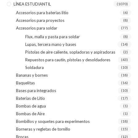
LÍNEA ESTUDIANTIL
(1070)
Accesorios para baterias litio
(6)
Accesorios para proyectos
(8)
Accesorios para soldar
(77)
Flux, malla y pasta para soldar
(8)
Lupas, tercera mano y bases
(14)
Pistolas de aire caliente, sopladoras y aspiradoras
(2)
Repuestos para cautín, pistolas y desoldadores
(43)
Soldadura
(10)
Bananas y bornes
(18)
Baquelitas
(16)
Bases para integrados
(10)
Baterías de Litio
(17)
Bombas de agua
(1)
Bombas de Aire
(1)
Bombillos y soquetes para experimentos
(18)
Borneras y regletas de tornillo
(15)
Brocas
(12)