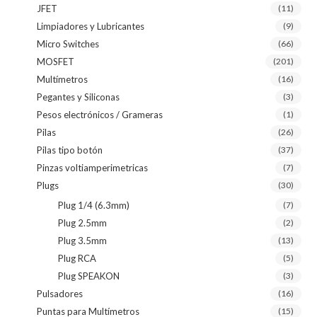
JFET
(11)
Limpiadores y Lubricantes
(9)
Micro Switches
(66)
MOSFET
(201)
Multímetros
(16)
Pegantes y Siliconas
(3)
Pesos electrónicos / Grameras
(1)
Pilas
(26)
Pilas tipo botón
(37)
Pinzas voltiamperimetricas
(7)
Plugs
(30)
Plug 1/4 (6.3mm)
(7)
Plug 2.5mm
(2)
Plug 3.5mm
(13)
Plug RCA
(5)
Plug SPEAKON
(3)
Pulsadores
(16)
Puntas para Multímetros
(15)