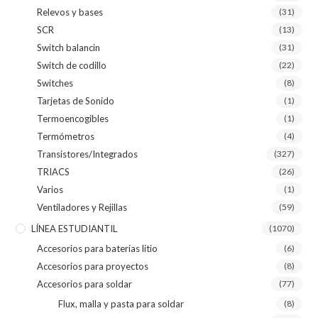
Relevos y bases
(31)
SCR
(13)
Switch balancin
(31)
Switch de codillo
(22)
Switches
(8)
Tarjetas de Sonido
(1)
Termoencogibles
(1)
Termómetros
(4)
Transistores/Integrados
(327)
TRIACS
(26)
Varios
(1)
Ventiladores y Rejillas
(59)
LÍNEA ESTUDIANTIL
(1070)
Accesorios para baterias litio
(6)
Accesorios para proyectos
(8)
Accesorios para soldar
(77)
Flux, malla y pasta para soldar
(8)