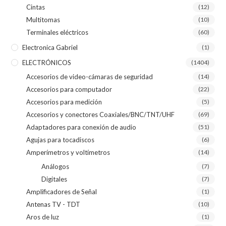
Cintas
(12)
Multitomas
(10)
Terminales eléctricos
(60)
Electronica Gabriel
(1)
ELECTRÓNICOS
(1404)
Accesorios de video-cámaras de seguridad
(14)
Accesorios para computador
(22)
Accesorios para medición
(5)
Accesorios y conectores Coaxiales/BNC/TNT/UHF
(69)
Adaptadores para conexión de audio
(51)
Agujas para tocadiscos
(6)
Amperímetros y voltímetros
(14)
Análogos
(7)
Digitales
(7)
Amplificadores de Señal
(1)
Antenas TV - TDT
(10)
Aros de luz
(1)