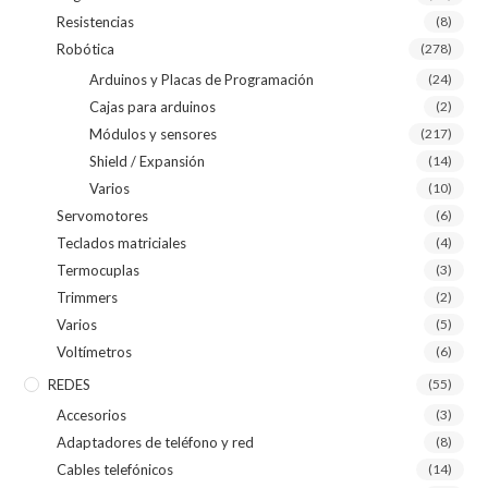
Resistencias
(8)
Robótica
(278)
Arduinos y Placas de Programación
(24)
Cajas para arduinos
(2)
Módulos y sensores
(217)
Shield / Expansión
(14)
Varios
(10)
Servomotores
(6)
Teclados matriciales
(4)
Termocuplas
(3)
Trimmers
(2)
Varios
(5)
Voltímetros
(6)
REDES
(55)
Accesorios
(3)
Adaptadores de teléfono y red
(8)
Cables telefónicos
(14)