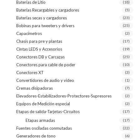
Baterías de Litio
(18)
Baterías Recargables y cargadores
(5)
Baterías secas y cargadores
(23)
Bobinas para tweeters y drivers
(25)
Capacímetros
(2)
Chasis para pre y plantas
(17)
Cintas LEDS y Accesorios
(19)
Conectores DB y Carcazas
(25)
Conectores para cable de poder
(10)
Conectores XT
(3)
Convertidores de audio y video
(1)
Cremas disipadoras
(7)
Elevadores-Estabilizadores-Protectores-Supresores
(2)
Equipos de Medición especial
(2)
Etapas de salida-Tarjetas-Circuitos
(17)
Etapas armadas
(17)
Fuentes osciladas conmutadas
(22)
Generadores de tono
(6)