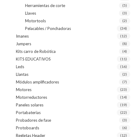
Herramientas de corte
(5)
Llaves
(3)
Motortools
(2)
Pelacables / Ponchadoras
(34)
Imanes
(12)
Jumpers
(8)
Kits carro de Robótica
(4)
KITS EDUCATIVOS
(11)
Leds
(16)
Llantas
(2)
Módulos amplificadores
(7)
Motores
(23)
Motorreductores
(14)
Paneles solares
(19)
Portabaterias
(22)
Probadores de fase
(3)
Protoboards
(6)
Regletas Header
(12)