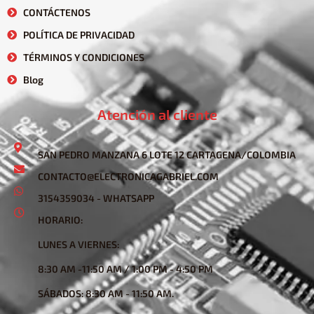
CONTÁCTENOS
POLÍTICA DE PRIVACIDAD
TÉRMINOS Y CONDICIONES
Blog
Atención al cliente
SAN PEDRO MANZANA 6 LOTE 12 CARTAGENA/COLOMBIA
CONTACTO@ELECTRONICAGABRIEL.COM
3154359034 - WHATSAPP
HORARIO:
LUNES A VIERNES:
8:30 AM -11:50 AM / 1:00 PM - 4:50 PM
SÁBADOS: 8:30 AM - 11:50 AM.