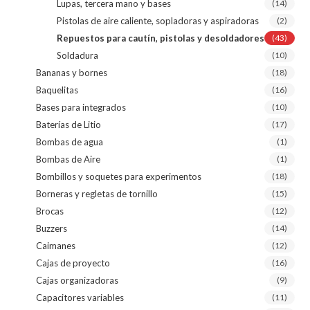
Lupas, tercera mano y bases
(14)
Pistolas de aire caliente, sopladoras y aspiradoras
(2)
Repuestos para cautín, pistolas y desoldadores
(43)
Soldadura
(10)
Bananas y bornes
(18)
Baquelitas
(16)
Bases para integrados
(10)
Baterías de Litio
(17)
Bombas de agua
(1)
Bombas de Aire
(1)
Bombillos y soquetes para experimentos
(18)
Borneras y regletas de tornillo
(15)
Brocas
(12)
Buzzers
(14)
Caimanes
(12)
Cajas de proyecto
(16)
Cajas organizadoras
(9)
Capacitores variables
(11)