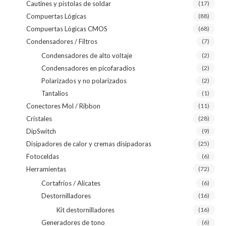
Cautines y pistolas de soldar
(17)
Compuertas Lógicas
(88)
Compuertas Lógicas CMOS
(68)
Condensadores / Filtros
(7)
Condensadores de alto voltaje
(2)
Condensadores en picofaradios
(2)
Polarizados y no polarizados
(2)
Tantalios
(1)
Conectores Mol / Ribbon
(11)
Cristales
(28)
DipSwitch
(9)
Disipadores de calor y cremas disipadoras
(25)
Fotoceldas
(6)
Herramientas
(72)
Cortafríos / Alicates
(6)
Destornilladores
(16)
Kit destornilladores
(16)
Generadores de tono
(6)