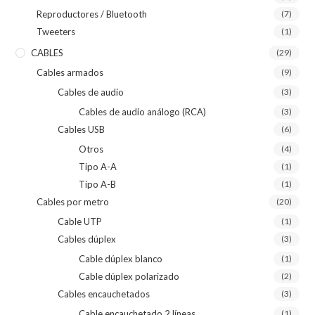
Reproductores / Bluetooth
(7)
Tweeters
(1)
CABLES
(29)
Cables armados
(9)
Cables de audio
(3)
Cables de audio análogo (RCA)
(3)
Cables USB
(6)
Otros
(4)
Tipo A-A
(1)
Tipo A-B
(1)
Cables por metro
(20)
Cable UTP
(1)
Cables dúplex
(3)
Cable dúplex blanco
(1)
Cable dúplex polarizado
(2)
Cables encauchetados
(3)
Cable encauchetado 2 líneas
(1)