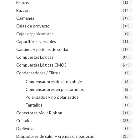
Brocas
(12)
Buzzers
(14)
Caimanes
(12)
Cajas de proyecto
(16)
Cajas organizadoras
(9)
Capacitores variables
(11)
Cautines y pistolas de soldar
(17)
Compuertas Lógicas
(88)
Compuertas Lógicas CMOS
(68)
Condensadores / Filtros
(7)
Condensadores de alto voltaje
(2)
Condensadores en picofaradios
(2)
Polarizados y no polarizados
(2)
Tantalios
(1)
Conectores Mol / Ribbon
(11)
Cristales
(28)
DipSwitch
(9)
Disipadores de calor y cremas disipadoras
(25)