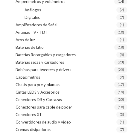
Amperímetros y voltímetros
(14)
Análogos
(7)
Digitales
(7)
Amplificadores de Señal
(1)
Antenas TV - TDT
(10)
Aros de luz
(1)
Baterías de Litio
(18)
Baterías Recargables y cargadores
(5)
Baterías secas y cargadores
(23)
Bobinas para tweeters y drivers
(25)
Capacímetros
(2)
Chasis para pre y plantas
(17)
Cintas LEDS y Accesorios
(19)
Conectores DB y Carcazas
(25)
Conectores para cable de poder
(10)
Conectores XT
(3)
Convertidores de audio y video
(1)
Cremas disipadoras
(7)