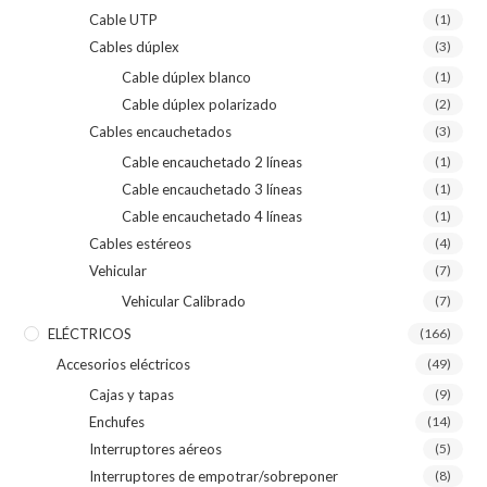
Cable UTP
(1)
Cables dúplex
(3)
Cable dúplex blanco
(1)
Cable dúplex polarizado
(2)
Cables encauchetados
(3)
Cable encauchetado 2 líneas
(1)
Cable encauchetado 3 líneas
(1)
Cable encauchetado 4 líneas
(1)
Cables estéreos
(4)
Vehicular
(7)
Vehicular Calibrado
(7)
ELÉCTRICOS
(166)
Accesorios eléctricos
(49)
Cajas y tapas
(9)
Enchufes
(14)
Interruptores aéreos
(5)
Interruptores de empotrar/sobreponer
(8)