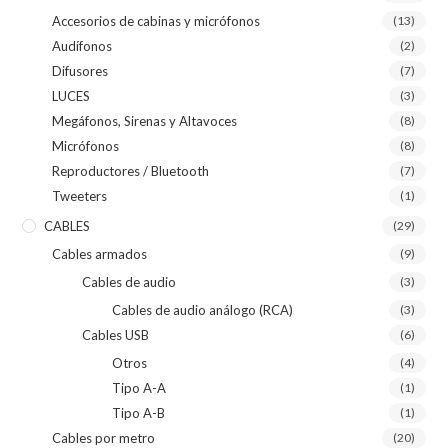
Accesorios de cabinas y micrófonos
(13)
Audífonos
(2)
Difusores
(7)
LUCES
(3)
Megáfonos, Sirenas y Altavoces
(8)
Micrófonos
(8)
Reproductores / Bluetooth
(7)
Tweeters
(1)
CABLES
(29)
Cables armados
(9)
Cables de audio
(3)
Cables de audio análogo (RCA)
(3)
Cables USB
(6)
Otros
(4)
Tipo A-A
(1)
Tipo A-B
(1)
Cables por metro
(20)