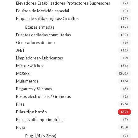
Elevadores-Estabilizadores-Protectores-Supresores
(2)
Equipos de Medición especial
(2)
Etapas de salida-Tarjetas-Circuitos
(17)
Etapas armadas
(17)
Fuentes osciladas conmutadas
(22)
Generadores de tono
(6)
JFET
(11)
Limpiadores y Lubricantes
(9)
Micro Switches
(66)
MOSFET
(201)
Multímetros
(16)
Pegantes y Siliconas
(3)
Pesos electrónicos / Grameras
(1)
Pilas
(26)
Pilas tipo botón
(37)
Pinzas voltiamperimetricas
(7)
Plugs
(30)
Plug 1/4 (6.3mm)
(7)