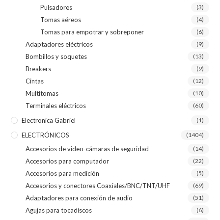
Pulsadores
(3)
Tomas aéreos
(4)
Tomas para empotrar y sobreponer
(6)
Adaptadores eléctricos
(9)
Bombillos y soquetes
(13)
Breakers
(9)
Cintas
(12)
Multitomas
(10)
Terminales eléctricos
(60)
Electronica Gabriel
(1)
ELECTRÓNICOS
(1404)
Accesorios de video-cámaras de seguridad
(14)
Accesorios para computador
(22)
Accesorios para medición
(5)
Accesorios y conectores Coaxiales/BNC/TNT/UHF
(69)
Adaptadores para conexión de audio
(51)
Agujas para tocadiscos
(6)