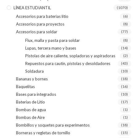
LÍNEA ESTUDIANTIL
(1070)
Accesorios para baterias litio
(6)
Accesorios para proyectos
(8)
Accesorios para soldar
(77)
Flux, malla y pasta para soldar
(8)
Lupas, tercera mano y bases
(14)
Pistolas de aire caliente, sopladoras y aspiradoras
(2)
Repuestos para cautín, pistolas y desoldadores
(43)
Soldadura
(10)
Bananas y bornes
(18)
Baquelitas
(16)
Bases para integrados
(10)
Baterías de Litio
(17)
Bombas de agua
(1)
Bombas de Aire
(1)
Bombillos y soquetes para experimentos
(18)
Borneras y regletas de tornillo
(15)