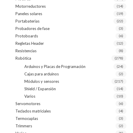
Motorreductores
(14)
Paneles solares
(19)
Portabaterias
(22)
Probadores de fase
(3)
Protoboards
(6)
Regletas Header
(12)
Resistencias
(8)
Robótica
(278)
Arduinos y Placas de Programación
(24)
Cajas para arduinos
(2)
Módulos y sensores
(217)
Shield / Expansión
(14)
Varios
(10)
Servomotores
(6)
Teclados matriciales
(4)
Termocuplas
(3)
Trimmers
(2)