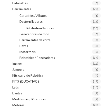
Fotoceldas
(6)
Herramientas
(72)
Cortafríos / Alicates
(6)
Destornilladores
(16)
Kit destornilladores
(16)
Generadores de tono
(6)
Herramientas de corte
(5)
Llaves
(3)
Motortools
(2)
Pelacables / Ponchadoras
(34)
Imanes
(12)
Jumpers
(8)
Kits carro de Robótica
(4)
KITS EDUCATIVOS
(11)
Leds
(16)
Llantas
(2)
Módulos amplificadores
(7)
Motores
(23)