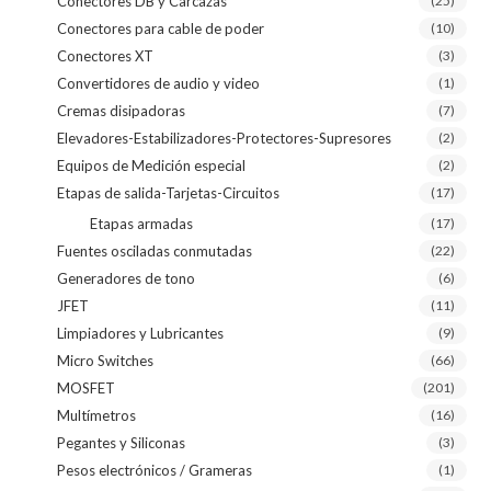
Conectores DB y Carcazas
(25)
Conectores para cable de poder
(10)
Conectores XT
(3)
Convertidores de audio y video
(1)
Cremas disipadoras
(7)
Elevadores-Estabilizadores-Protectores-Supresores
(2)
Equipos de Medición especial
(2)
Etapas de salida-Tarjetas-Circuitos
(17)
Etapas armadas
(17)
Fuentes osciladas conmutadas
(22)
Generadores de tono
(6)
JFET
(11)
Limpiadores y Lubricantes
(9)
Micro Switches
(66)
MOSFET
(201)
Multímetros
(16)
Pegantes y Siliconas
(3)
Pesos electrónicos / Grameras
(1)