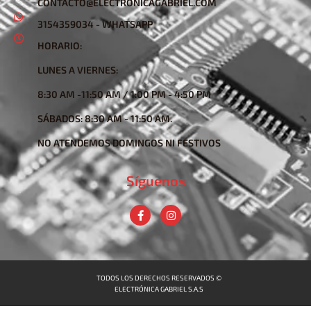
CONTACTO@ELECTRONICAGABRIEL.COM
3154359034 - WHATSAPP
HORARIO:
LUNES A VIERNES:
8:30 AM -11:50 AM / 1:00 PM - 4:50 PM
SÁBADOS: 8:30 AM - 11:50 AM.
NO ATENDEMOS DOMINGOS NI FESTIVOS
Síguenos
TODOS LOS DERECHOS RESERVADOS ©
ELECTRÓNICA GABRIEL S.A.S