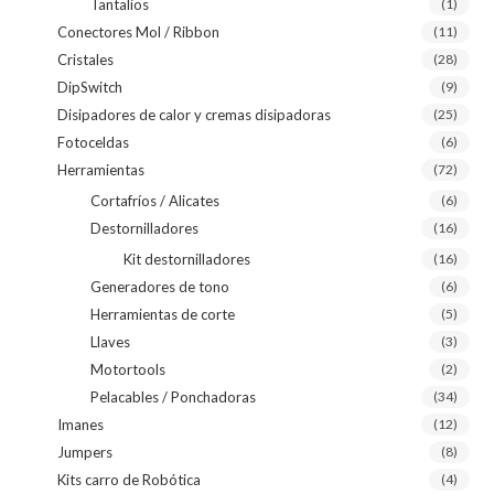
Tantalios
(1)
Conectores Mol / Ribbon
(11)
Cristales
(28)
DipSwitch
(9)
Disipadores de calor y cremas disipadoras
(25)
Fotoceldas
(6)
Herramientas
(72)
Cortafríos / Alicates
(6)
Destornilladores
(16)
Kit destornilladores
(16)
Generadores de tono
(6)
Herramientas de corte
(5)
Llaves
(3)
Motortools
(2)
Pelacables / Ponchadoras
(34)
Imanes
(12)
Jumpers
(8)
Kits carro de Robótica
(4)