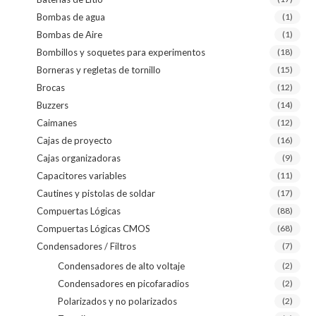
Bombas de agua
(1)
Bombas de Aire
(1)
Bombillos y soquetes para experimentos
(18)
Borneras y regletas de tornillo
(15)
Brocas
(12)
Buzzers
(14)
Caimanes
(12)
Cajas de proyecto
(16)
Cajas organizadoras
(9)
Capacitores variables
(11)
Cautines y pistolas de soldar
(17)
Compuertas Lógicas
(88)
Compuertas Lógicas CMOS
(68)
Condensadores / Filtros
(7)
Condensadores de alto voltaje
(2)
Condensadores en picofaradios
(2)
Polarizados y no polarizados
(2)