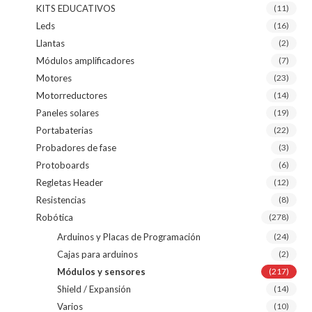
KITS EDUCATIVOS
(11)
Leds
(16)
Llantas
(2)
Módulos amplificadores
(7)
Motores
(23)
Motorreductores
(14)
Paneles solares
(19)
Portabaterias
(22)
Probadores de fase
(3)
Protoboards
(6)
Regletas Header
(12)
Resistencias
(8)
Robótica
(278)
Arduinos y Placas de Programación
(24)
Cajas para arduinos
(2)
Módulos y sensores
(217)
Shield / Expansión
(14)
Varios
(10)