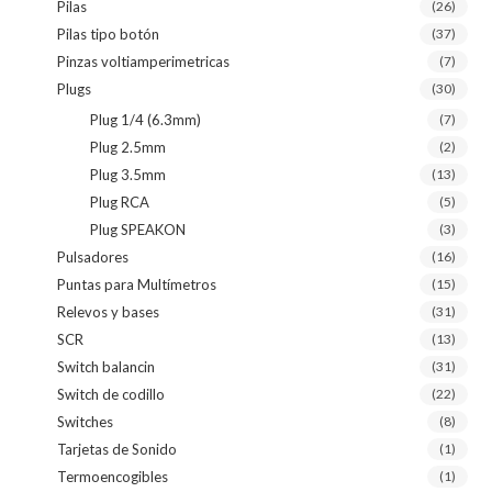
Pilas
(26)
Pilas tipo botón
(37)
Pinzas voltiamperimetricas
(7)
Plugs
(30)
Plug 1/4 (6.3mm)
(7)
Plug 2.5mm
(2)
Plug 3.5mm
(13)
Plug RCA
(5)
Plug SPEAKON
(3)
Pulsadores
(16)
Puntas para Multímetros
(15)
Relevos y bases
(31)
SCR
(13)
Switch balancin
(31)
Switch de codillo
(22)
Switches
(8)
Tarjetas de Sonido
(1)
Termoencogibles
(1)