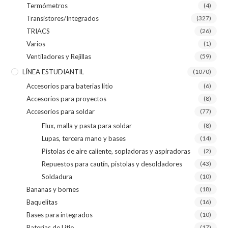
Termómetros
(4)
Transistores/Integrados
(327)
TRIACS
(26)
Varios
(1)
Ventiladores y Rejillas
(59)
LÍNEA ESTUDIANTIL
(1070)
Accesorios para baterias litio
(6)
Accesorios para proyectos
(8)
Accesorios para soldar
(77)
Flux, malla y pasta para soldar
(8)
Lupas, tercera mano y bases
(14)
Pistolas de aire caliente, sopladoras y aspiradoras
(2)
Repuestos para cautín, pistolas y desoldadores
(43)
Soldadura
(10)
Bananas y bornes
(18)
Baquelitas
(16)
Bases para integrados
(10)
Baterías de Litio
(17)