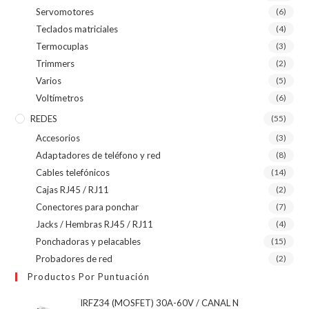
Servomotores
(6)
Teclados matriciales
(4)
Termocuplas
(3)
Trimmers
(2)
Varios
(5)
Voltímetros
(6)
REDES
(55)
Accesorios
(3)
Adaptadores de teléfono y red
(8)
Cables telefónicos
(14)
Cajas RJ45 / RJ11
(2)
Conectores para ponchar
(7)
Jacks / Hembras RJ45 / RJ11
(4)
Ponchadoras y pelacables
(15)
Probadores de red
(2)
Productos Por Puntuación
IRFZ34 (MOSFET) 30A-60V / CANAL N