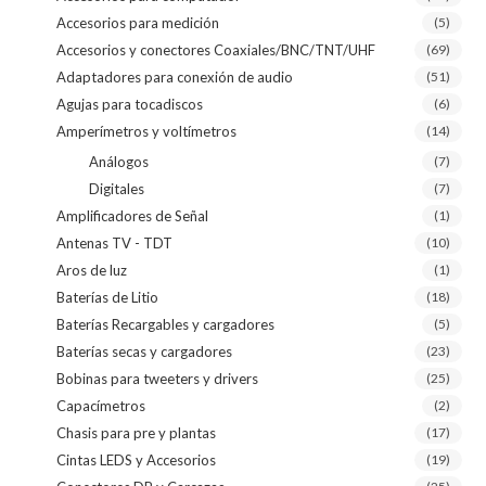
Accesorios para medición
(5)
Accesorios y conectores Coaxiales/BNC/TNT/UHF
(69)
Adaptadores para conexión de audio
(51)
Agujas para tocadiscos
(6)
Amperímetros y voltímetros
(14)
Análogos
(7)
Digitales
(7)
Amplificadores de Señal
(1)
Antenas TV - TDT
(10)
Aros de luz
(1)
Baterías de Litio
(18)
Baterías Recargables y cargadores
(5)
Baterías secas y cargadores
(23)
Bobinas para tweeters y drivers
(25)
Capacímetros
(2)
Chasis para pre y plantas
(17)
Cintas LEDS y Accesorios
(19)