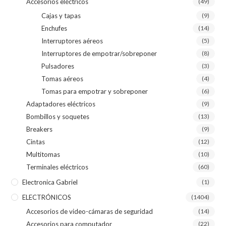
Accesorios eléctricos
(49)
Cajas y tapas
(9)
Enchufes
(14)
Interruptores aéreos
(5)
Interruptores de empotrar/sobreponer
(8)
Pulsadores
(3)
Tomas aéreos
(4)
Tomas para empotrar y sobreponer
(6)
Adaptadores eléctricos
(9)
Bombillos y soquetes
(13)
Breakers
(9)
Cintas
(12)
Multitomas
(10)
Terminales eléctricos
(60)
Electronica Gabriel
(1)
ELECTRÓNICOS
(1404)
Accesorios de video-cámaras de seguridad
(14)
Accesorios para computador
(22)