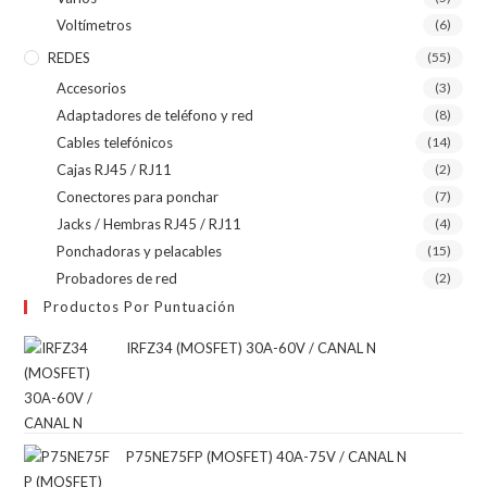
Voltímetros
(6)
REDES
(55)
Accesorios
(3)
Adaptadores de teléfono y red
(8)
Cables telefónicos
(14)
Cajas RJ45 / RJ11
(2)
Conectores para ponchar
(7)
Jacks / Hembras RJ45 / RJ11
(4)
Ponchadoras y pelacables
(15)
Probadores de red
(2)
Productos Por Puntuación
IRFZ34 (MOSFET) 30A-60V / CANAL N
P75NE75FP (MOSFET) 40A-75V / CANAL N