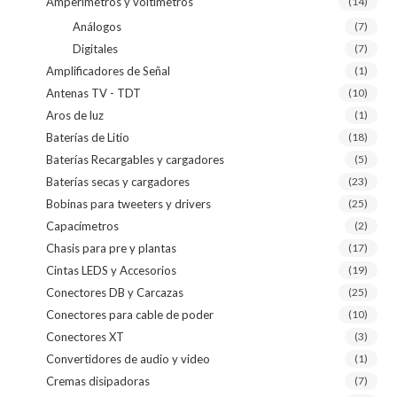
Amperímetros y voltímetros
(14)
Análogos
(7)
Digitales
(7)
Amplificadores de Señal
(1)
Antenas TV - TDT
(10)
Aros de luz
(1)
Baterías de Litio
(18)
Baterías Recargables y cargadores
(5)
Baterías secas y cargadores
(23)
Bobinas para tweeters y drivers
(25)
Capacímetros
(2)
Chasis para pre y plantas
(17)
Cintas LEDS y Accesorios
(19)
Conectores DB y Carcazas
(25)
Conectores para cable de poder
(10)
Conectores XT
(3)
Convertidores de audio y video
(1)
Cremas disipadoras
(7)