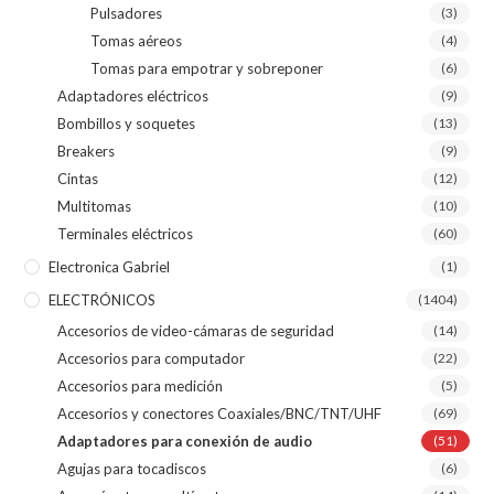
Pulsadores
(3)
Tomas aéreos
(4)
Tomas para empotrar y sobreponer
(6)
Adaptadores eléctricos
(9)
Bombillos y soquetes
(13)
Breakers
(9)
Cintas
(12)
Multitomas
(10)
Terminales eléctricos
(60)
Electronica Gabriel
(1)
ELECTRÓNICOS
(1404)
Accesorios de video-cámaras de seguridad
(14)
Accesorios para computador
(22)
Accesorios para medición
(5)
Accesorios y conectores Coaxiales/BNC/TNT/UHF
(69)
Adaptadores para conexión de audio
(51)
Agujas para tocadiscos
(6)