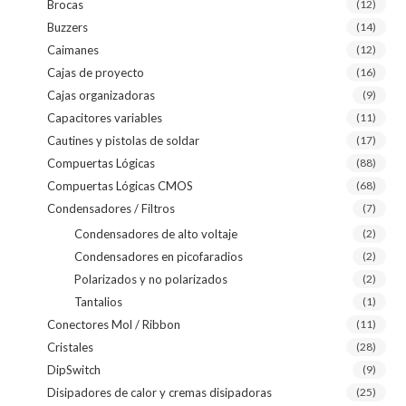
Brocas
(12)
Buzzers
(14)
Caimanes
(12)
Cajas de proyecto
(16)
Cajas organizadoras
(9)
Capacitores variables
(11)
Cautines y pistolas de soldar
(17)
Compuertas Lógicas
(88)
Compuertas Lógicas CMOS
(68)
Condensadores / Filtros
(7)
Condensadores de alto voltaje
(2)
Condensadores en picofaradios
(2)
Polarizados y no polarizados
(2)
Tantalios
(1)
Conectores Mol / Ribbon
(11)
Cristales
(28)
DipSwitch
(9)
Disipadores de calor y cremas disipadoras
(25)