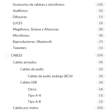
Accesorios de cabinas y micrófonos
(13)
Audífonos
(2)
Difusores
(7)
LUCES
(3)
Megáfonos, Sirenas y Altavoces
(8)
Micrófonos
(8)
Reproductores / Bluetooth
(7)
Tweeters
(1)
CABLES
(29)
Cables armados
(9)
Cables de audio
(3)
Cables de audio análogo (RCA)
(3)
Cables USB
(6)
Otros
(4)
Tipo A-A
(1)
Tipo A-B
(1)
Cables por metro
(20)