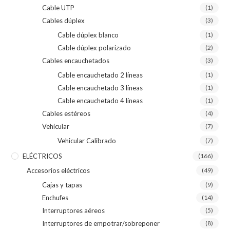
Cable UTP
(1)
Cables dúplex
(3)
Cable dúplex blanco
(1)
Cable dúplex polarizado
(2)
Cables encauchetados
(3)
Cable encauchetado 2 líneas
(1)
Cable encauchetado 3 líneas
(1)
Cable encauchetado 4 líneas
(1)
Cables estéreos
(4)
Vehicular
(7)
Vehicular Calibrado
(7)
ELÉCTRICOS
(166)
Accesorios eléctricos
(49)
Cajas y tapas
(9)
Enchufes
(14)
Interruptores aéreos
(5)
Interruptores de empotrar/sobreponer
(8)