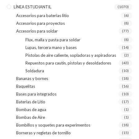
LÍNEA ESTUDIANTIL
(1070)
Accesorios para baterias litio
(6)
Accesorios para proyectos
(8)
Accesorios para soldar
(77)
Flux, malla y pasta para soldar
(8)
Lupas, tercera mano y bases
(14)
Pistolas de aire caliente, sopladoras y aspiradoras
(2)
Repuestos para cautín, pistolas y desoldadores
(43)
Soldadura
(10)
Bananas y bornes
(18)
Baquelitas
(16)
Bases para integrados
(10)
Baterías de Litio
(17)
Bombas de agua
(1)
Bombas de Aire
(1)
Bombillos y soquetes para experimentos
(18)
Borneras y regletas de tornillo
(15)