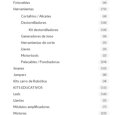
Fotoceldas
(6)
Herramientas
(72)
Cortafríos / Alicates
(6)
Destornilladores
(16)
Kit destornilladores
(16)
Generadores de tono
(6)
Herramientas de corte
(5)
Llaves
(3)
Motortools
(2)
Pelacables / Ponchadoras
(34)
Imanes
(12)
Jumpers
(8)
Kits carro de Robótica
(4)
KITS EDUCATIVOS
(11)
Leds
(16)
Llantas
(2)
Módulos amplificadores
(7)
Motores
(23)