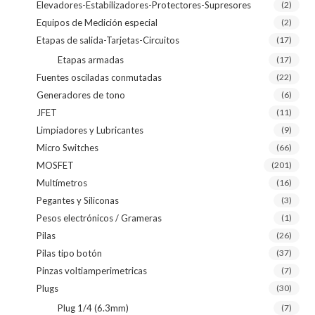
Elevadores-Estabilizadores-Protectores-Supresores
(2)
Equipos de Medición especial
(2)
Etapas de salida-Tarjetas-Circuitos
(17)
Etapas armadas
(17)
Fuentes osciladas conmutadas
(22)
Generadores de tono
(6)
JFET
(11)
Limpiadores y Lubricantes
(9)
Micro Switches
(66)
MOSFET
(201)
Multímetros
(16)
Pegantes y Siliconas
(3)
Pesos electrónicos / Grameras
(1)
Pilas
(26)
Pilas tipo botón
(37)
Pinzas voltiamperimetricas
(7)
Plugs
(30)
Plug 1/4 (6.3mm)
(7)