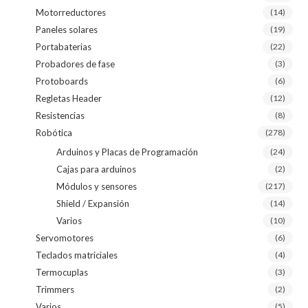
Motorreductores
(14)
Paneles solares
(19)
Portabaterias
(22)
Probadores de fase
(3)
Protoboards
(6)
Regletas Header
(12)
Resistencias
(8)
Robótica
(278)
Arduinos y Placas de Programación
(24)
Cajas para arduinos
(2)
Módulos y sensores
(217)
Shield / Expansión
(14)
Varios
(10)
Servomotores
(6)
Teclados matriciales
(4)
Termocuplas
(3)
Trimmers
(2)
Varios
(5)