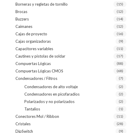
Borneras y regletas de tornillo
(15)
Brocas
(12)
Buzzers
(14)
Caimanes
(12)
Cajas de proyecto
(16)
Cajas organizadoras
(9)
Capacitores variables
(11)
Cautines y pistolas de soldar
(17)
Compuertas Lógicas
(88)
Compuertas Lógicas CMOS
(68)
Condensadores / Filtros
(7)
Condensadores de alto voltaje
(2)
Condensadores en picofaradios
(2)
Polarizados y no polarizados
(2)
Tantalios
(1)
Conectores Mol / Ribbon
(11)
Cristales
(28)
DipSwitch
(9)