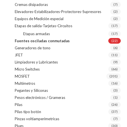
Cremas disipadoras
(7)
Elevadores-Estabilizadores-Protectores-Supresores
(2)
Equipos de Medición especial
(2)
Etapas de salida-Tarjetas-Circuitos
(17)
Etapas armadas
(17)
Fuentes osciladas conmutadas
(22)
Generadores de tono
(6)
JFET
(11)
Limpiadores y Lubricantes
(9)
Micro Switches
(66)
MOSFET
(201)
Multímetros
(16)
Pegantes y Siliconas
(3)
Pesos electrónicos / Grameras
(1)
Pilas
(26)
Pilas tipo botón
(37)
Pinzas voltiamperimetricas
(7)
Plugs
(30)