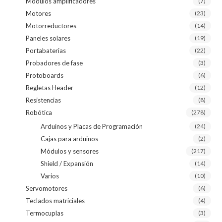
Módulos amplificadores
(7)
Motores
(23)
Motorreductores
(14)
Paneles solares
(19)
Portabaterias
(22)
Probadores de fase
(3)
Protoboards
(6)
Regletas Header
(12)
Resistencias
(8)
Robótica
(278)
Arduinos y Placas de Programación
(24)
Cajas para arduinos
(2)
Módulos y sensores
(217)
Shield / Expansión
(14)
Varios
(10)
Servomotores
(6)
Teclados matriciales
(4)
Termocuplas
(3)