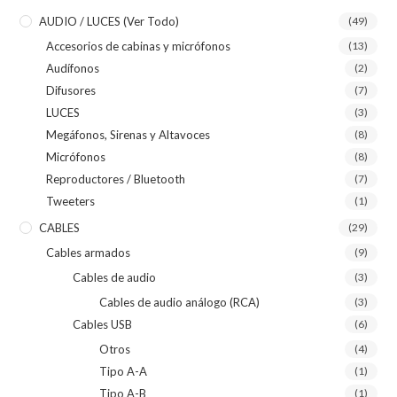
AUDIO / LUCES (ver Todo)
(49)
Accesorios de cabinas y micrófonos
(13)
Audífonos
(2)
Difusores
(7)
LUCES
(3)
Megáfonos, Sirenas y Altavoces
(8)
Micrófonos
(8)
Reproductores / Bluetooth
(7)
Tweeters
(1)
CABLES
(29)
Cables armados
(9)
Cables de audio
(3)
Cables de audio análogo (RCA)
(3)
Cables USB
(6)
Otros
(4)
Tipo A-A
(1)
Tipo A-B
(1)