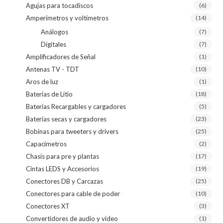
Agujas para tocadiscos
(6)
Amperímetros y voltímetros
(14)
Análogos
(7)
Digitales
(7)
Amplificadores de Señal
(1)
Antenas TV - TDT
(10)
Aros de luz
(1)
Baterías de Litio
(18)
Baterías Recargables y cargadores
(5)
Baterías secas y cargadores
(23)
Bobinas para tweeters y drivers
(25)
Capacímetros
(2)
Chasis para pre y plantas
(17)
Cintas LEDS y Accesorios
(19)
Conectores DB y Carcazas
(25)
Conectores para cable de poder
(10)
Conectores XT
(3)
Convertidores de audio y video
(1)