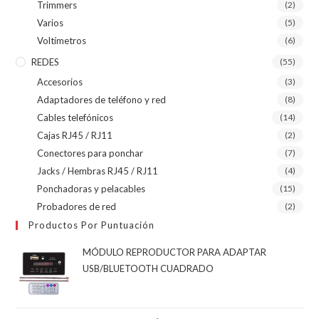
Trimmers
(2)
Varios
(5)
Voltímetros
(6)
REDES
(55)
Accesorios
(3)
Adaptadores de teléfono y red
(8)
Cables telefónicos
(14)
Cajas RJ45 / RJ11
(2)
Conectores para ponchar
(7)
Jacks / Hembras RJ45 / RJ11
(4)
Ponchadoras y pelacables
(15)
Probadores de red
(2)
Productos Por Puntuación
MÓDULO REPRODUCTOR PARA ADAPTAR
USB/BLUETOOTH CUADRADO