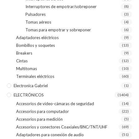
Interruptores de empotrar/sobreponer
(8)
Pulsadores
(3)
Tomas aéreos
(4)
Tomas para empotrar y sobreponer
(6)
Adaptadores eléctricos
(9)
Bombillos y soquetes
(13)
Breakers
(9)
Cintas
(12)
Multitomas
(10)
Terminales eléctricos
(60)
Electronica Gabriel
(1)
ELECTRÓNICOS
(1404)
Accesorios de video-cámaras de seguridad
(14)
Accesorios para computador
(22)
Accesorios para medición
(5)
Accesorios y conectores Coaxiales/BNC/TNT/UHF
(69)
Adaptadores para conexión de audio
(51)