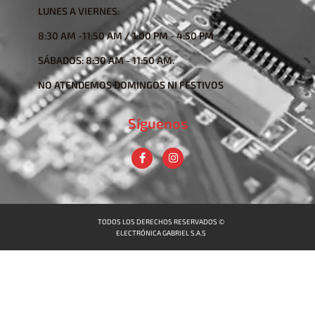
LUNES A VIERNES:
8:30 AM -11:50 AM / 1:00 PM - 4:50 PM
SÁBADOS: 8:30 AM - 11:50 AM.
NO ATENDEMOS DOMINGOS NI FESTIVOS
Síguenos
TODOS LOS DERECHOS RESERVADOS ©
ELECTRÓNICA GABRIEL S.A.S