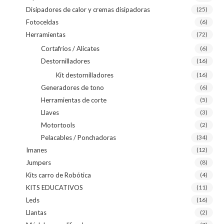
Disipadores de calor y cremas disipadoras
(25)
Fotoceldas
(6)
Herramientas
(72)
Cortafríos / Alicates
(6)
Destornilladores
(16)
Kit destornilladores
(16)
Generadores de tono
(6)
Herramientas de corte
(5)
Llaves
(3)
Motortools
(2)
Pelacables / Ponchadoras
(34)
Imanes
(12)
Jumpers
(8)
Kits carro de Robótica
(4)
KITS EDUCATIVOS
(11)
Leds
(16)
Llantas
(2)