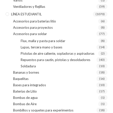
Varios
(1)
Ventiladores y Rejillas
(59)
LÍNEA ESTUDIANTIL
(1070)
Accesorios para baterias litio
(6)
Accesorios para proyectos
(8)
Accesorios para soldar
(77)
Flux, malla y pasta para soldar
(8)
Lupas, tercera mano y bases
(14)
Pistolas de aire caliente, sopladoras y aspiradoras
(2)
Repuestos para cautín, pistolas y desoldadores
(43)
Soldadura
(10)
Bananas y bornes
(18)
Baquelitas
(16)
Bases para integrados
(10)
Baterías de Litio
(17)
Bombas de agua
(1)
Bombas de Aire
(1)
Bombillos y soquetes para experimentos
(18)