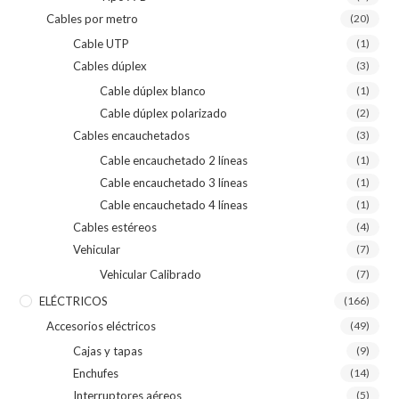
Cables por metro
(20)
Cable UTP
(1)
Cables dúplex
(3)
Cable dúplex blanco
(1)
Cable dúplex polarizado
(2)
Cables encauchetados
(3)
Cable encauchetado 2 líneas
(1)
Cable encauchetado 3 líneas
(1)
Cable encauchetado 4 líneas
(1)
Cables estéreos
(4)
Vehicular
(7)
Vehicular Calibrado
(7)
ELÉCTRICOS
(166)
Accesorios eléctricos
(49)
Cajas y tapas
(9)
Enchufes
(14)
Interruptores aéreos
(5)