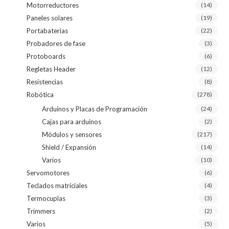
Motorreductores
(14)
Paneles solares
(19)
Portabaterias
(22)
Probadores de fase
(3)
Protoboards
(6)
Regletas Header
(12)
Resistencias
(8)
Robótica
(278)
Arduinos y Placas de Programación
(24)
Cajas para arduinos
(2)
Módulos y sensores
(217)
Shield / Expansión
(14)
Varios
(10)
Servomotores
(6)
Teclados matriciales
(4)
Termocuplas
(3)
Trimmers
(2)
Varios
(5)