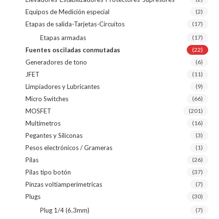
Equipos de Medición especial
(2)
Etapas de salida-Tarjetas-Circuitos
(17)
Etapas armadas
(17)
Fuentes osciladas conmutadas
(22)
Generadores de tono
(6)
JFET
(11)
Limpiadores y Lubricantes
(9)
Micro Switches
(66)
MOSFET
(201)
Multímetros
(16)
Pegantes y Siliconas
(3)
Pesos electrónicos / Grameras
(1)
Pilas
(26)
Pilas tipo botón
(37)
Pinzas voltiamperimetricas
(7)
Plugs
(30)
Plug 1/4 (6.3mm)
(7)