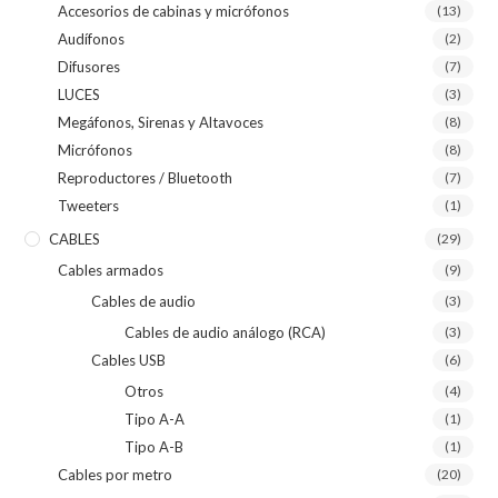
Accesorios de cabinas y micrófonos
(13)
Audífonos
(2)
Difusores
(7)
LUCES
(3)
Megáfonos, Sirenas y Altavoces
(8)
Micrófonos
(8)
Reproductores / Bluetooth
(7)
Tweeters
(1)
CABLES
(29)
Cables armados
(9)
Cables de audio
(3)
Cables de audio análogo (RCA)
(3)
Cables USB
(6)
Otros
(4)
Tipo A-A
(1)
Tipo A-B
(1)
Cables por metro
(20)