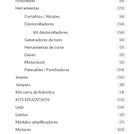
Fotoceldas
(6)
Herramientas
(72)
Cortafríos / Alicates
(6)
Destornilladores
(16)
Kit destornilladores
(16)
Generadores de tono
(6)
Herramientas de corte
(5)
Llaves
(3)
Motortools
(2)
Pelacables / Ponchadoras
(34)
Imanes
(12)
Jumpers
(8)
Kits carro de Robótica
(4)
KITS EDUCATIVOS
(11)
Leds
(16)
Llantas
(2)
Módulos amplificadores
(7)
Motores
(23)