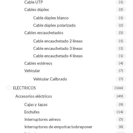
Cable UTP
(1)
Cables dúplex
(3)
Cable dúplex blanco
(1)
Cable dúplex polarizado
(2)
Cables encauchetados
(3)
Cable encauchetado 2 líneas
(1)
Cable encauchetado 3 líneas
(1)
Cable encauchetado 4 líneas
(1)
Cables estéreos
(4)
Vehicular
(7)
Vehicular Calibrado
(7)
ELÉCTRICOS
(166)
Accesorios eléctricos
(49)
Cajas y tapas
(9)
Enchufes
(14)
Interruptores aéreos
(5)
Interruptores de empotrar/sobreponer
(8)