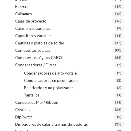
Buzzers
(14)
Caimanes
(12)
Cajas de proyecto
(16)
Cajas organizadoras
(9)
Capacitores variables
(11)
Cautines y pistolas de soldar
(17)
Compuertas Lógicas
(88)
Compuertas Lógicas CMOS
(68)
Condensadores / Filtros
(7)
Condensadores de alto voltaje
(2)
Condensadores en picofaradios
(2)
Polarizados y no polarizados
(2)
Tantalios
(1)
Conectores Mol / Ribbon
(11)
Cristales
(28)
DipSwitch
(9)
Disipadores de calor y cremas disipadoras
(25)