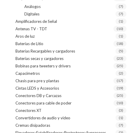
Análogos
(7)
Digitales
(7)
Amplificadores de Señal
(1)
Antenas TV - TDT
(10)
Aros de luz
(1)
Baterías de Litio
(18)
Baterías Recargables y cargadores
(5)
Baterías secas y cargadores
(23)
Bobinas para tweeters y drivers
(25)
Capacímetros
(2)
Chasis para pre y plantas
(17)
Cintas LEDS y Accesorios
(19)
Conectores DB y Carcazas
(25)
Conectores para cable de poder
(10)
Conectores XT
(3)
Convertidores de audio y video
(1)
Cremas disipadoras
(7)
Elevadores-Estabilizadores-Protectores-Supresores
(2)