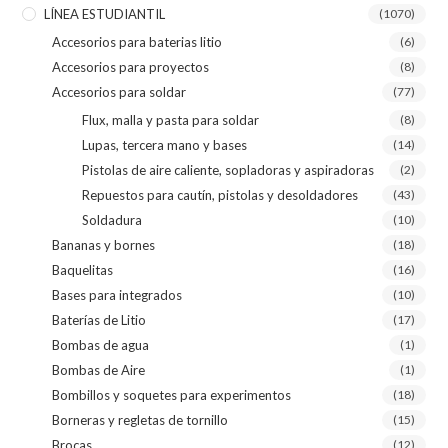
LÍNEA ESTUDIANTIL
(1070)
Accesorios para baterias litio
(6)
Accesorios para proyectos
(8)
Accesorios para soldar
(77)
Flux, malla y pasta para soldar
(8)
Lupas, tercera mano y bases
(14)
Pistolas de aire caliente, sopladoras y aspiradoras
(2)
Repuestos para cautín, pistolas y desoldadores
(43)
Soldadura
(10)
Bananas y bornes
(18)
Baquelitas
(16)
Bases para integrados
(10)
Baterías de Litio
(17)
Bombas de agua
(1)
Bombas de Aire
(1)
Bombillos y soquetes para experimentos
(18)
Borneras y regletas de tornillo
(15)
Brocas
(12)