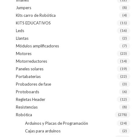
Jumpers
(8)
Kits carro de Robótica
(4)
KITS EDUCATIVOS
(11)
Leds
(16)
Llantas
(2)
Módulos amplificadores
(7)
Motores
(23)
Motorreductores
(14)
Paneles solares
(19)
Portabaterias
(22)
Probadores de fase
(3)
Protoboards
(6)
Regletas Header
(12)
Resistencias
(8)
Robótica
(278)
Arduinos y Placas de Programación
(24)
Cajas para arduinos
(2)