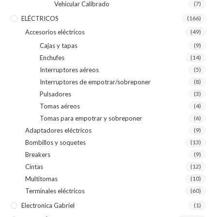
Vehicular Calibrado
(7)
ELÉCTRICOS
(166)
Accesorios eléctricos
(49)
Cajas y tapas
(9)
Enchufes
(14)
Interruptores aéreos
(5)
Interruptores de empotrar/sobreponer
(8)
Pulsadores
(3)
Tomas aéreos
(4)
Tomas para empotrar y sobreponer
(6)
Adaptadores eléctricos
(9)
Bombillos y soquetes
(13)
Breakers
(9)
Cintas
(12)
Multitomas
(10)
Terminales eléctricos
(60)
Electronica Gabriel
(1)