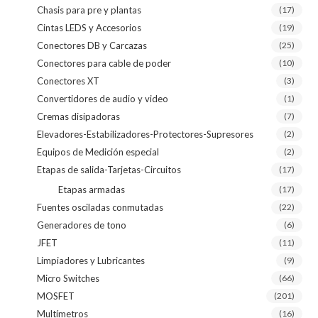
Chasis para pre y plantas
(17)
Cintas LEDS y Accesorios
(19)
Conectores DB y Carcazas
(25)
Conectores para cable de poder
(10)
Conectores XT
(3)
Convertidores de audio y video
(1)
Cremas disipadoras
(7)
Elevadores-Estabilizadores-Protectores-Supresores
(2)
Equipos de Medición especial
(2)
Etapas de salida-Tarjetas-Circuitos
(17)
Etapas armadas
(17)
Fuentes osciladas conmutadas
(22)
Generadores de tono
(6)
JFET
(11)
Limpiadores y Lubricantes
(9)
Micro Switches
(66)
MOSFET
(201)
Multímetros
(16)