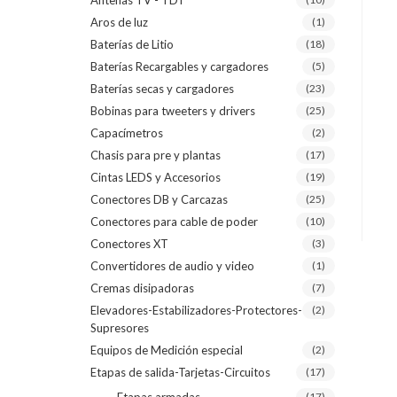
Antenas TV - TDT
Aros de luz
(1)
Baterías de Litio
(18)
Baterías Recargables y cargadores
(5)
Baterías secas y cargadores
(23)
Bobinas para tweeters y drivers
(25)
Capacímetros
(2)
Chasis para pre y plantas
(17)
Cintas LEDS y Accesorios
(19)
Conectores DB y Carcazas
(25)
Conectores para cable de poder
(10)
Conectores XT
(3)
Convertidores de audio y video
(1)
Cremas disipadoras
(7)
Elevadores-Estabilizadores-Protectores-
(2)
Supresores
Equipos de Medición especial
(2)
Etapas de salida-Tarjetas-Circuitos
(17)
(17)