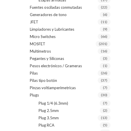
Etapas armadas
Fuentes osciladas conmutadas
(22)
Generadores de tono
(6)
JFET
(11)
Limpiadores y Lubricantes
(9)
Micro Switches
(66)
MOSFET
(201)
Multímetros
(16)
Pegantes y Siliconas
(3)
Pesos electrónicos / Grameras
(1)
Pilas
(26)
Pilas tipo botón
(37)
Pinzas voltiamperimetricas
(7)
Plugs
(30)
Plug 1/4 (6.3mm)
(7)
Plug 2.5mm
(2)
Plug 3.5mm
(13)
Plug RCA
(5)