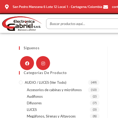
San Pedro Manzana 6 Lote 12 Local 1 - Cartagena/Colombia
con
Síguenos
Categorías De Producto
AUDIO / LUCES (ver Todo)
(49)
Accesorios de cabinas y micrófonos
(13)
Audífonos
(2)
Difusores
(7)
LUCES
(3)
Megáfonos, Sirenas y Altavoces
(8)