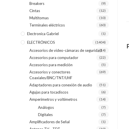
Breakers
(9)
Cintas
(12)
Multitomas
(10)
Terminales eléctricos
(60)
Electronica Gabriel
(1)
ELECTRÓNICOS
(1404)
Accesorios de video-cámaras de seguridad
(14)
Accesorios para computador
(22)
Accesorios para medición
(5)
Accesorios y conectores
(69)
Coaxiales/BNC/TNT/UHF
Adaptadores para conexión de audio
(51)
Agujas para tocadiscos
(6)
Amperímetros y voltímetros
(14)
Análogos
(7)
Digitales
(7)
Amplificadores de Señal
(1)
(10)