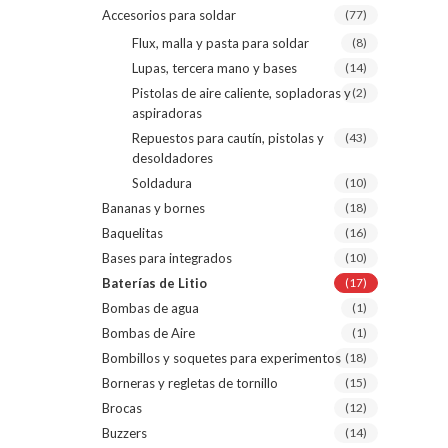
Accesorios para soldar
(77)
Flux, malla y pasta para soldar
(8)
Lupas, tercera mano y bases
(14)
Pistolas de aire caliente, sopladoras y
(2)
aspiradoras
Repuestos para cautín, pistolas y
(43)
desoldadores
Soldadura
(10)
Bananas y bornes
(18)
Baquelitas
(16)
Bases para integrados
(10)
Baterías de Litio
(17)
Bombas de agua
(1)
Bombas de Aire
(1)
Bombillos y soquetes para experimentos
(18)
Borneras y regletas de tornillo
(15)
Brocas
(12)
Buzzers
(14)