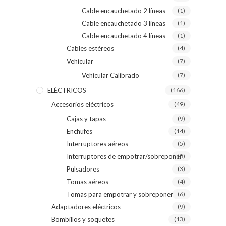
Cable encauchetado 2 líneas
(1)
Cable encauchetado 3 líneas
(1)
Cable encauchetado 4 líneas
(1)
Cables estéreos
(4)
Vehicular
(7)
Vehicular Calibrado
(7)
ELÉCTRICOS
(166)
Accesorios eléctricos
(49)
Cajas y tapas
(9)
Enchufes
(14)
Interruptores aéreos
(5)
Interruptores de empotrar/sobreponer
(8)
Pulsadores
(3)
Tomas aéreos
(4)
Tomas para empotrar y sobreponer
(6)
Adaptadores eléctricos
(9)
Bombillos y soquetes
(13)