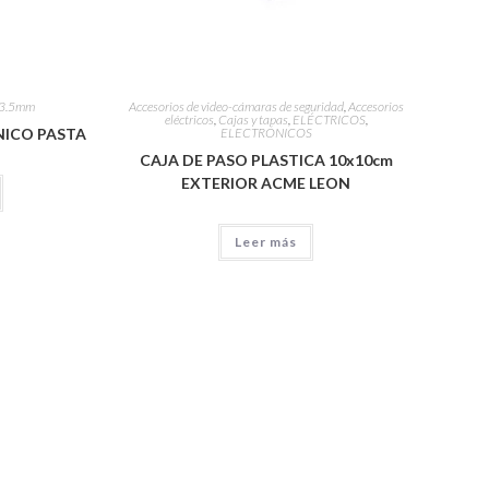
 3.5mm
Accesorios de video-cámaras de seguridad
,
Accesorios
eléctricos
,
Cajas y tapas
,
ELÉCTRICOS
,
ICO PASTA
ELECTRÓNICOS
CAJA DE PASO PLASTICA 10x10cm
EXTERIOR ACME LEON
Leer más