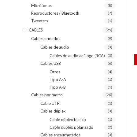
Micrófonos
(8)
Reproductores / Bluetooth
(7)
Tweeters
(1)
CABLES
(29)
Cables armados
(9)
Cables de audio
(3)
Cables de audio análogo (RCA)
(3)
Cables USB
(6)
Otros
(4)
Tipo A-A
(1)
Tipo A-B
(1)
Cables por metro
(20)
Cable UTP
(1)
Cables dúplex
(3)
Cable dúplex blanco
(1)
Cable dúplex polarizado
(2)
Cables encauchetados
(3)