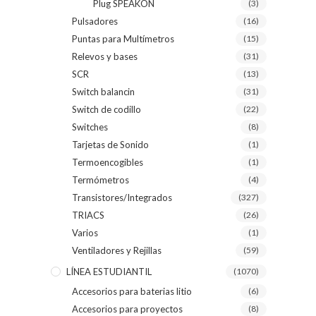
Plug SPEAKON
(3)
Pulsadores
(16)
Puntas para Multímetros
(15)
Relevos y bases
(31)
SCR
(13)
Switch balancin
(31)
Switch de codillo
(22)
Switches
(8)
Tarjetas de Sonido
(1)
Termoencogibles
(1)
Termómetros
(4)
Transistores/Integrados
(327)
TRIACS
(26)
Varios
(1)
Ventiladores y Rejillas
(59)
LÍNEA ESTUDIANTIL
(1070)
Accesorios para baterias litio
(6)
Accesorios para proyectos
(8)