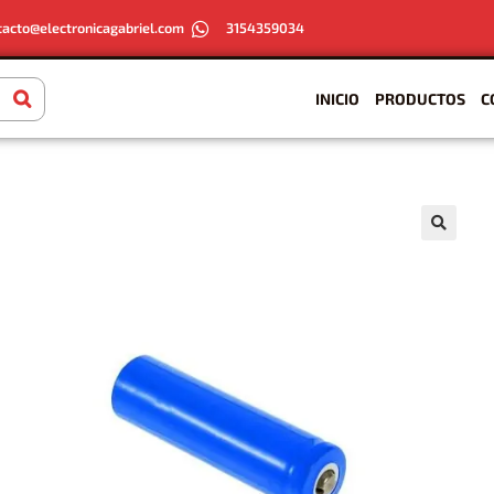
tacto@electronicagabriel.com
3154359034
INICIO
PRODUCTOS
C
🔍