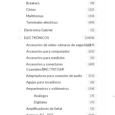
Breakers
(9)
Cintas
(12)
Multitomas
(10)
Terminales eléctricos
(60)
Electronica Gabriel
(1)
ELECTRÓNICOS
(1404)
Accesorios de video-cámaras de seguridad
(14)
Accesorios para computador
(22)
Accesorios para medición
(5)
Accesorios y conectores
(69)
Coaxiales/BNC/TNT/UHF
Adaptadores para conexión de audio
(51)
Agujas para tocadiscos
(6)
Amperímetros y voltímetros
(14)
Análogos
(7)
A
Digitales
(7)
Amplificadores de Señal
(1)
(10)