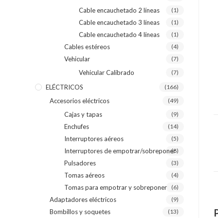
Cable encauchetado 2 líneas
(1)
Cable encauchetado 3 líneas
(1)
Cable encauchetado 4 líneas
(1)
Cables estéreos
(4)
Vehicular
(7)
Vehicular Calibrado
(7)
ELÉCTRICOS
(166)
Accesorios eléctricos
(49)
Cajas y tapas
(9)
Enchufes
(14)
Interruptores aéreos
(5)
Interruptores de empotrar/sobreponer
(8)
Pulsadores
(3)
Tomas aéreos
(4)
Tomas para empotrar y sobreponer
(6)
Adaptadores eléctricos
(9)
Bombillos y soquetes
(13)