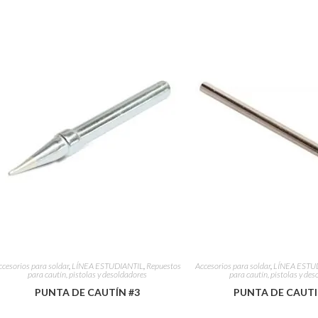
ccesorios para soldar
,
LÍNEA ESTUDIANTIL
,
Repuestos
Accesorios para soldar
,
LÍNEA ESTU
para cautín, pistolas y desoldadores
para cautín, pistolas y de
PUNTA DE CAUTÍN #3
PUNTA DE CAUTI