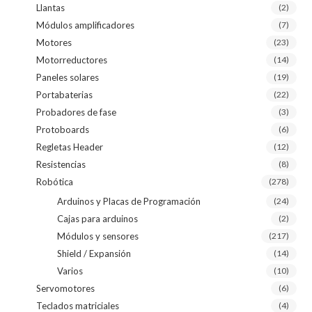
Llantas
(2)
Módulos amplificadores
(7)
Motores
(23)
Motorreductores
(14)
Paneles solares
(19)
Portabaterias
(22)
Probadores de fase
(3)
Protoboards
(6)
Regletas Header
(12)
Resistencias
(8)
Robótica
(278)
Arduinos y Placas de Programación
(24)
Cajas para arduinos
(2)
Módulos y sensores
(217)
Shield / Expansión
(14)
Varios
(10)
Servomotores
(6)
Teclados matriciales
(4)