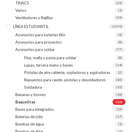
TRIACS
(26)
Varios
(1)
Ventiladores y Rejillas
(59)
LÍNEA ESTUDIANTIL
(1070)
Accesorios para baterias litio
(6)
Accesorios para proyectos
(8)
Accesorios para soldar
(77)
Flux, malla y pasta para soldar
(8)
Lupas, tercera mano y bases
(14)
Pistolas de aire caliente, sopladoras y aspiradoras
(2)
Repuestos para cautín, pistolas y desoldadores
(43)
Soldadura
(10)
Bananas y bornes
(18)
Baquelitas
(16)
Bases para integrados
(10)
Baterías de Litio
(17)
Bombas de agua
(1)
Bombas de Aire
(1)