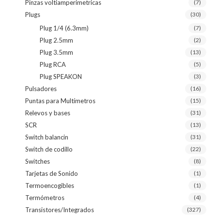
Pinzas voltiamperimetricas
(7)
Plugs
(30)
Plug 1/4 (6.3mm)
(7)
Plug 2.5mm
(2)
Plug 3.5mm
(13)
Plug RCA
(5)
Plug SPEAKON
(3)
Pulsadores
(16)
Puntas para Multímetros
(15)
Relevos y bases
(31)
SCR
(13)
Switch balancin
(31)
Switch de codillo
(22)
Switches
(8)
Tarjetas de Sonido
(1)
Termoencogibles
(1)
Termómetros
(4)
Transistores/Integrados
(327)