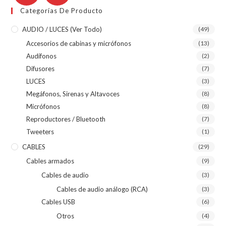
Categorías De Producto
AUDIO / LUCES (ver Todo)
(49)
Accesorios de cabinas y micrófonos
(13)
Audífonos
(2)
Difusores
(7)
LUCES
(3)
Megáfonos, Sirenas y Altavoces
(8)
Micrófonos
(8)
Reproductores / Bluetooth
(7)
Tweeters
(1)
CABLES
(29)
Cables armados
(9)
Cables de audio
(3)
Cables de audio análogo (RCA)
(3)
Cables USB
(6)
Otros
(4)