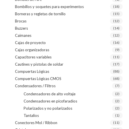
Bombillos y soquetes para experimentos
(18)
Borneras y regletas de tornillo
(15)
Brocas
(12)
Buzzers
(14)
Caimanes
(12)
Cajas de proyecto
(16)
Cajas organizadoras
(9)
Capacitores variables
(11)
Cautines y pistolas de soldar
(17)
Compuertas Lógicas
(88)
Compuertas Lógicas CMOS
(68)
Condensadores / Filtros
(7)
Condensadores de alto voltaje
(2)
Condensadores en picofaradios
(2)
Polarizados y no polarizados
(2)
Tantalios
(1)
Conectores Mol / Ribbon
(11)