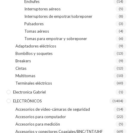
Enchufes
(14)
Interruptores aéreos
(5)
Interruptores de empotrar/sobreponer
(8)
Pulsadores
(3)
Tomas aéreos
(4)
Tomas para empotrar y sobreponer
(6)
Adaptadores eléctricos
(9)
Bombillos y soquetes
(13)
Breakers
(9)
Cintas
(12)
Multitomas
(10)
Terminales eléctricos
(60)
Electronica Gabriel
(1)
ELECTRÓNICOS
(1404)
Accesorios de video-cámaras de seguridad
(14)
Accesorios para computador
(22)
Accesorios para medición
(5)
Accesorios y conectores Coaxiales/BNC/TNT/UHF
(69)