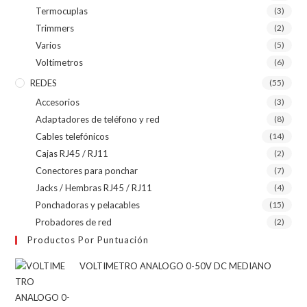
Termocuplas
(3)
Trimmers
(2)
Varios
(5)
Voltímetros
(6)
REDES
(55)
Accesorios
(3)
Adaptadores de teléfono y red
(8)
Cables telefónicos
(14)
Cajas RJ45 / RJ11
(2)
Conectores para ponchar
(7)
Jacks / Hembras RJ45 / RJ11
(4)
Ponchadoras y pelacables
(15)
Probadores de red
(2)
Productos Por Puntuación
VOLTIMETRO ANALOGO 0-50V DC MEDIANO