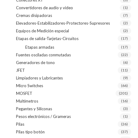
Convertidores de audio y video
(1)
Cremas disipadoras
(7)
Elevadores-Estabilizadores-Protectores-Supresores
(2)
Equipos de Medición especial
(2)
Etapas de salida-Tarjetas-Circuitos
(17)
Etapas armadas
(17)
Fuentes osciladas conmutadas
(22)
Generadores de tono
(6)
JFET
(11)
Limpiadores y Lubricantes
(9)
Micro Switches
(66)
MOSFET
(201)
Multímetros
(16)
Pegantes y Siliconas
(3)
Pesos electrónicos / Grameras
(1)
Pilas
(26)
Pilas tipo botón
(37)