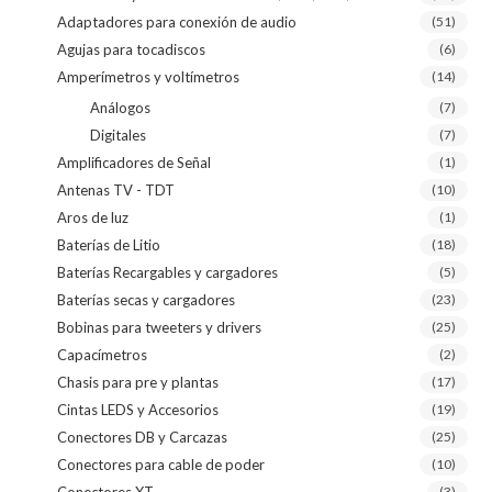
Adaptadores para conexión de audio
(51)
Agujas para tocadiscos
(6)
Amperímetros y voltímetros
(14)
Análogos
(7)
Digitales
(7)
Amplificadores de Señal
(1)
Antenas TV - TDT
(10)
Aros de luz
(1)
Baterías de Litio
(18)
Baterías Recargables y cargadores
(5)
Baterías secas y cargadores
(23)
Bobinas para tweeters y drivers
(25)
Capacímetros
(2)
Chasis para pre y plantas
(17)
Cintas LEDS y Accesorios
(19)
Conectores DB y Carcazas
(25)
Conectores para cable de poder
(10)
Conectores XT
(3)