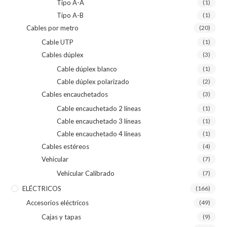
Tipo A-A
(1)
Tipo A-B
(1)
Cables por metro
(20)
Cable UTP
(1)
Cables dúplex
(3)
Cable dúplex blanco
(1)
Cable dúplex polarizado
(2)
Cables encauchetados
(3)
Cable encauchetado 2 líneas
(1)
Cable encauchetado 3 líneas
(1)
Cable encauchetado 4 líneas
(1)
Cables estéreos
(4)
Vehicular
(7)
Vehicular Calibrado
(7)
ELÉCTRICOS
(166)
Accesorios eléctricos
(49)
Cajas y tapas
(9)