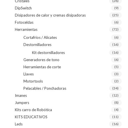
Cristales
(28)
DipSwitch
(9)
Disipadores de calor y cremas disipadoras
(25)
Fotoceldas
(6)
Herramientas
(72)
Cortafríos / Alicates
(6)
Destornilladores
(16)
Kit destornilladores
(16)
Generadores de tono
(6)
Herramientas de corte
(5)
Llaves
(3)
Motortools
(2)
Pelacables / Ponchadoras
(34)
Imanes
(12)
Jumpers
(8)
Kits carro de Robótica
(4)
KITS EDUCATIVOS
(11)
Leds
(16)