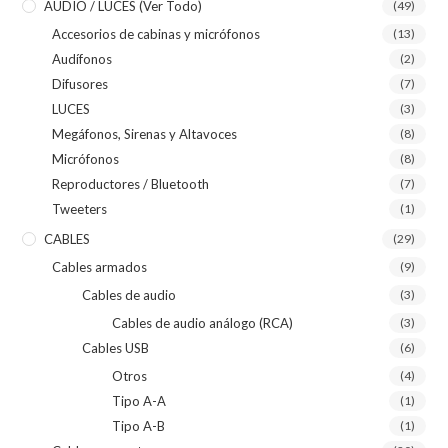
AUDIO / LUCES (ver Todo)
(49)
Accesorios de cabinas y micrófonos
(13)
Audífonos
(2)
Difusores
(7)
LUCES
(3)
Megáfonos, Sirenas y Altavoces
(8)
Micrófonos
(8)
Reproductores / Bluetooth
(7)
Tweeters
(1)
CABLES
(29)
Cables armados
(9)
Cables de audio
(3)
Cables de audio análogo (RCA)
(3)
Cables USB
(6)
Otros
(4)
Tipo A-A
(1)
Tipo A-B
(1)