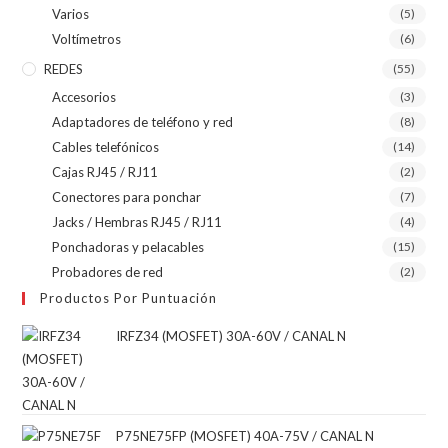
Varios
(5)
Voltímetros
(6)
REDES
(55)
Accesorios
(3)
Adaptadores de teléfono y red
(8)
Cables telefónicos
(14)
Cajas RJ45 / RJ11
(2)
Conectores para ponchar
(7)
Jacks / Hembras RJ45 / RJ11
(4)
Ponchadoras y pelacables
(15)
Probadores de red
(2)
Productos Por Puntuación
IRFZ34 (MOSFET) 30A-60V / CANAL N
P75NE75FP (MOSFET) 40A-75V / CANAL N