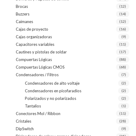
Brocas
(12)
Buzzers
(14)
Caimanes
(12)
Cajas de proyecto
(16)
Cajas organizadoras
(9)
Capacitores variables
(11)
Cautines y pistolas de soldar
(17)
Compuertas Lógicas
(88)
Compuertas Lógicas CMOS
(68)
Condensadores / Filtros
(7)
Condensadores de alto voltaje
(2)
Condensadores en picofaradios
(2)
Polarizados y no polarizados
(2)
Tantalios
(1)
Conectores Mol / Ribbon
(11)
Cristales
(28)
DipSwitch
(9)