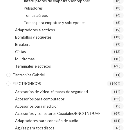
Interruptores de empotrar/sobreponer
(8)
Pulsadores
(3)
Tomas aéreos
(4)
Tomas para empotrar y sobreponer
(6)
Adaptadores eléctricos
(9)
Bombillos y soquetes
(13)
Breakers
(9)
Cintas
(12)
Multitomas
(10)
Terminales eléctricos
(60)
Electronica Gabriel
(1)
ELECTRÓNICOS
(1404)
Accesorios de video-cámaras de seguridad
(14)
Accesorios para computador
(22)
Accesorios para medición
(5)
Accesorios y conectores Coaxiales/BNC/TNT/UHF
(69)
Adaptadores para conexión de audio
(51)
Agujas para tocadiscos
(6)