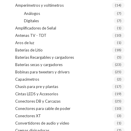
Amperímetros y voltímetros
(14)
Análogos
(7)
Digitales
(7)
Amplificadores de Señal
(1)
Antenas TV - TDT
(10)
Aros de luz
(1)
Baterías de Litio
(18)
Baterías Recargables y cargadores
(5)
Baterías secas y cargadores
(23)
Bobinas para tweeters y drivers
(25)
Capacímetros
(2)
Chasis para pre y plantas
(17)
Cintas LEDS y Accesorios
(19)
Conectores DB y Carcazas
(25)
Conectores para cable de poder
(10)
Conectores XT
(3)
Convertidores de audio y video
(1)
Cremas disipadoras
(7)