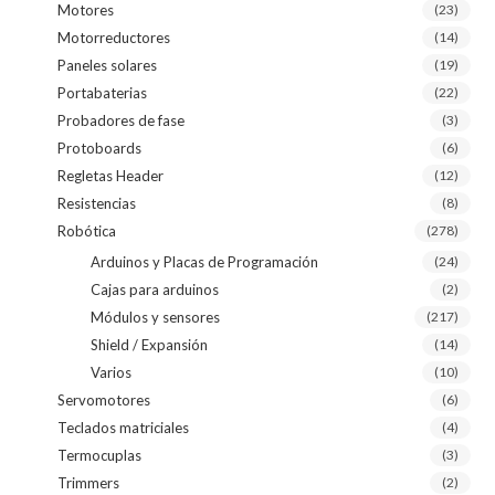
Motores
(23)
Motorreductores
(14)
Paneles solares
(19)
Portabaterias
(22)
Probadores de fase
(3)
Protoboards
(6)
Regletas Header
(12)
Resistencias
(8)
Robótica
(278)
Arduinos y Placas de Programación
(24)
Cajas para arduinos
(2)
Módulos y sensores
(217)
Shield / Expansión
(14)
Varios
(10)
Servomotores
(6)
Teclados matriciales
(4)
Termocuplas
(3)
Trimmers
(2)