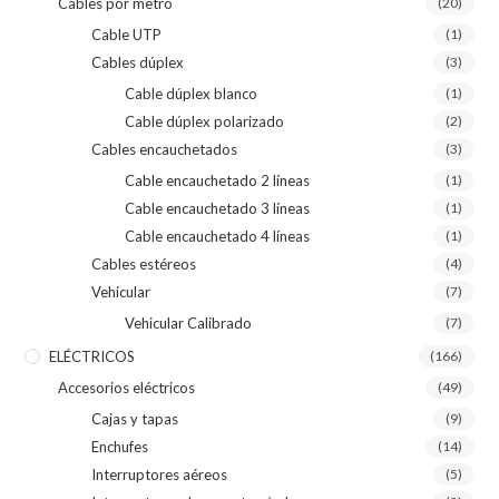
Cables por metro
(20)
Cable UTP
(1)
Cables dúplex
(3)
Cable dúplex blanco
(1)
Cable dúplex polarizado
(2)
Cables encauchetados
(3)
Cable encauchetado 2 líneas
(1)
Cable encauchetado 3 líneas
(1)
Cable encauchetado 4 líneas
(1)
Cables estéreos
(4)
Vehicular
(7)
Vehicular Calibrado
(7)
ELÉCTRICOS
(166)
Accesorios eléctricos
(49)
Cajas y tapas
(9)
Enchufes
(14)
Interruptores aéreos
(5)