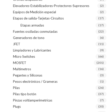
Elevadores-Estabilizadores-Protectores-Supresores
(2)
Equipos de Medición especial
(2)
Etapas de salida-Tarjetas-Circuitos
(17)
Etapas armadas
(17)
Fuentes osciladas conmutadas
(22)
Generadores de tono
(6)
JFET
(11)
Limpiadores y Lubricantes
(9)
Micro Switches
(66)
MOSFET
(201)
Multímetros
(16)
Pegantes y Siliconas
(3)
Pesos electrónicos / Grameras
(1)
Pilas
(26)
Pilas tipo botón
(37)
Pinzas voltiamperimetricas
(7)
Plugs
(30)