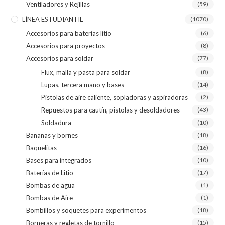
Ventiladores y Rejillas
(59)
LÍNEA ESTUDIANTIL
(1070)
Accesorios para baterias litio
(6)
Accesorios para proyectos
(8)
Accesorios para soldar
(77)
Flux, malla y pasta para soldar
(8)
Lupas, tercera mano y bases
(14)
Pistolas de aire caliente, sopladoras y aspiradoras
(2)
Repuestos para cautín, pistolas y desoldadores
(43)
Soldadura
(10)
Bananas y bornes
(18)
Baquelitas
(16)
Bases para integrados
(10)
Baterías de Litio
(17)
Bombas de agua
(1)
Bombas de Aire
(1)
Bombillos y soquetes para experimentos
(18)
Borneras y regletas de tornillo
(15)