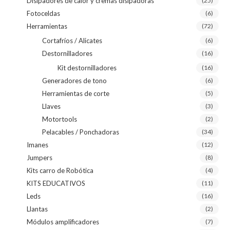
Disipadores de calor y cremas disipadoras
(25)
Fotoceldas
(6)
Herramientas
(72)
Cortafríos / Alicates
(6)
Destornilladores
(16)
Kit destornilladores
(16)
Generadores de tono
(6)
Herramientas de corte
(5)
Llaves
(3)
Motortools
(2)
Pelacables / Ponchadoras
(34)
Imanes
(12)
Jumpers
(8)
Kits carro de Robótica
(4)
KITS EDUCATIVOS
(11)
Leds
(16)
Llantas
(2)
Módulos amplificadores
(7)