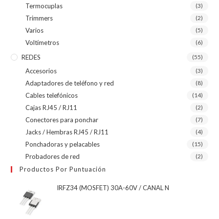
Termocuplas
(3)
Trimmers
(2)
Varios
(5)
Voltímetros
(6)
REDES
(55)
Accesorios
(3)
Adaptadores de teléfono y red
(8)
Cables telefónicos
(14)
Cajas RJ45 / RJ11
(2)
Conectores para ponchar
(7)
Jacks / Hembras RJ45 / RJ11
(4)
Ponchadoras y pelacables
(15)
Probadores de red
(2)
Productos Por Puntuación
IRFZ34 (MOSFET) 30A-60V / CANAL N