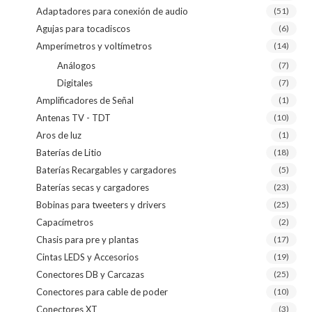
Adaptadores para conexión de audio
(51)
Agujas para tocadiscos
(6)
Amperímetros y voltímetros
(14)
Análogos
(7)
Digitales
(7)
Amplificadores de Señal
(1)
Antenas TV - TDT
(10)
Aros de luz
(1)
Baterías de Litio
(18)
Baterías Recargables y cargadores
(5)
Baterías secas y cargadores
(23)
Bobinas para tweeters y drivers
(25)
Capacímetros
(2)
Chasis para pre y plantas
(17)
Cintas LEDS y Accesorios
(19)
Conectores DB y Carcazas
(25)
Conectores para cable de poder
(10)
Conectores XT
(3)