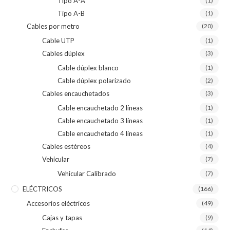
Tipo A-A
(1)
Tipo A-B
(1)
Cables por metro
(20)
Cable UTP
(1)
Cables dúplex
(3)
Cable dúplex blanco
(1)
Cable dúplex polarizado
(2)
Cables encauchetados
(3)
Cable encauchetado 2 líneas
(1)
Cable encauchetado 3 líneas
(1)
Cable encauchetado 4 líneas
(1)
Cables estéreos
(4)
Vehicular
(7)
Vehicular Calibrado
(7)
ELÉCTRICOS
(166)
Accesorios eléctricos
(49)
Cajas y tapas
(9)