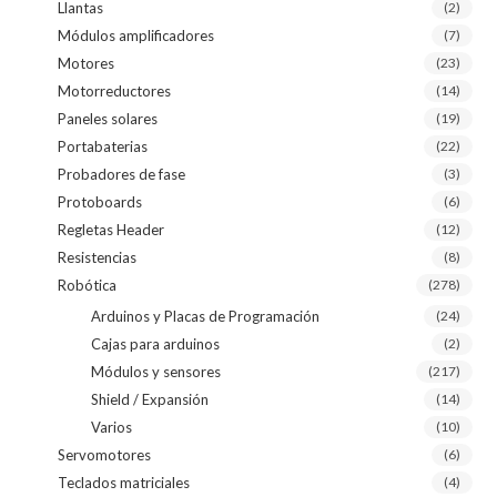
Llantas
(2)
Módulos amplificadores
(7)
Motores
(23)
Motorreductores
(14)
Paneles solares
(19)
Portabaterias
(22)
Probadores de fase
(3)
Protoboards
(6)
Regletas Header
(12)
Resistencias
(8)
Robótica
(278)
Arduinos y Placas de Programación
(24)
Cajas para arduinos
(2)
Módulos y sensores
(217)
Shield / Expansión
(14)
Varios
(10)
Servomotores
(6)
Teclados matriciales
(4)