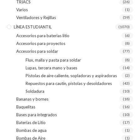
TRIACS
(26)
Varios
(1)
Ventiladores y Rejillas
(59)
LÍNEA ESTUDIANTIL
(1070)
Accesorios para baterias litio
(6)
Accesorios para proyectos
(8)
Accesorios para soldar
(77)
Flux, malla y pasta para soldar
(8)
Lupas, tercera mano y bases
(14)
Pistolas de aire caliente, sopladoras y aspiradoras
(2)
Repuestos para cautín, pistolas y desoldadores
(43)
Soldadura
(10)
Bananas y bornes
(18)
Baquelitas
(16)
Bases para integrados
(10)
Baterías de Litio
(17)
Bombas de agua
(1)
Bombas de Aire
(1)