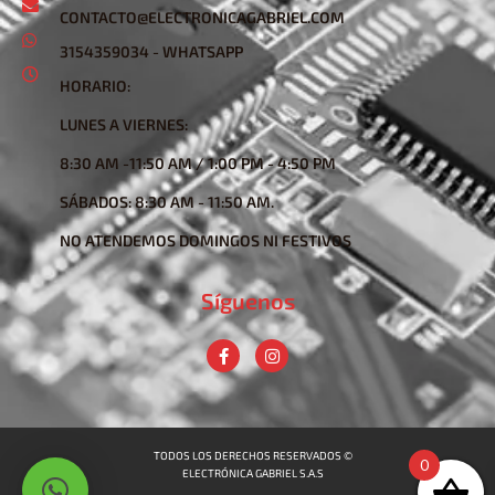
CONTACTO@ELECTRONICAGABRIEL.COM
3154359034 - WHATSAPP
HORARIO:
LUNES A VIERNES:
8:30 AM -11:50 AM / 1:00 PM - 4:50 PM
SÁBADOS: 8:30 AM - 11:50 AM.
NO ATENDEMOS DOMINGOS NI FESTIVOS
Síguenos
TODOS LOS DERECHOS RESERVADOS ©
0
ELECTRÓNICA GABRIEL S.A.S