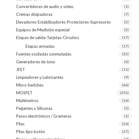
Convertidores de audio y video
(1)
Cremas disipadoras
(7)
Elevadores-Estabilizadores-Protectores-Supresores
(2)
Equipos de Medición especial
(2)
Etapas de salida-Tarjetas-Circuitos
(17)
Etapas armadas
(17)
Fuentes osciladas conmutadas
(22)
Generadores de tono
(6)
JFET
(11)
Limpiadores y Lubricantes
(9)
Micro Switches
(66)
MOSFET
(201)
Multímetros
(16)
Pegantes y Siliconas
(3)
Pesos electrónicos / Grameras
(1)
Pilas
(26)
Pilas tipo botón
(37)