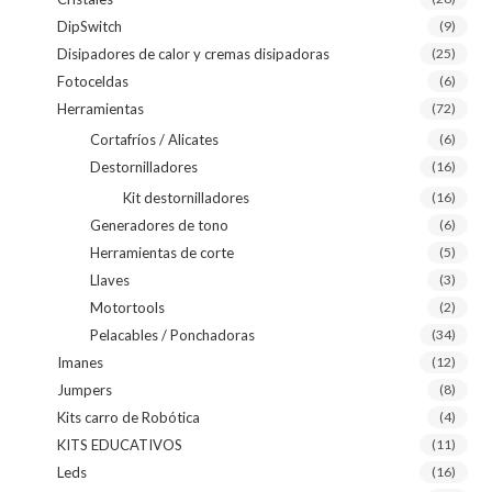
DipSwitch
(9)
Disipadores de calor y cremas disipadoras
(25)
Fotoceldas
(6)
Herramientas
(72)
Cortafríos / Alicates
(6)
Destornilladores
(16)
Kit destornilladores
(16)
Generadores de tono
(6)
Herramientas de corte
(5)
Llaves
(3)
Motortools
(2)
Pelacables / Ponchadoras
(34)
Imanes
(12)
Jumpers
(8)
Kits carro de Robótica
(4)
KITS EDUCATIVOS
(11)
Leds
(16)