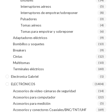
Enchufes
(14)
Interruptores aéreos
(5)
Interruptores de empotrar/sobreponer
(8)
Pulsadores
(3)
Tomas aéreos
(4)
Tomas para empotrar y sobreponer
(6)
Adaptadores eléctricos
(9)
Bombillos y soquetes
(13)
Breakers
(9)
Cintas
(12)
Multitomas
(10)
Terminales eléctricos
(60)
Electronica Gabriel
(1)
ELECTRÓNICOS
(1404)
Accesorios de video-cámaras de seguridad
(14)
Accesorios para computador
(22)
Accesorios para medición
(5)
Accesorios y conectores Coaxiales/BNC/TNT/UHF
(69)