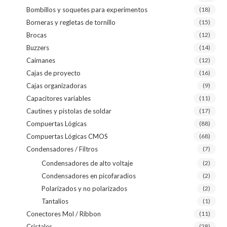
Bombillos y soquetes para experimentos
(18)
Borneras y regletas de tornillo
(15)
Brocas
(12)
Buzzers
(14)
Caimanes
(12)
Cajas de proyecto
(16)
Cajas organizadoras
(9)
Capacitores variables
(11)
Cautines y pistolas de soldar
(17)
Compuertas Lógicas
(88)
Compuertas Lógicas CMOS
(68)
Condensadores / Filtros
(7)
Condensadores de alto voltaje
(2)
Condensadores en picofaradios
(2)
Polarizados y no polarizados
(2)
Tantalios
(1)
Conectores Mol / Ribbon
(11)
Cristales
(28)