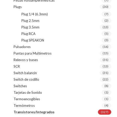
Pinzas voltiamperimetricas
(7)
Plugs
(30)
Plug 1/4 (6.3mm)
(7)
Plug 2.5mm
(2)
Plug 3.5mm
(13)
Plug RCA
(5)
Plug SPEAKON
(3)
Pulsadores
(16)
Puntas para Multímetros
(15)
Relevos y bases
(31)
SCR
(13)
Switch balancin
(31)
Switch de codillo
(22)
Switches
(8)
Tarjetas de Sonido
(1)
Termoencogibles
(1)
Termómetros
(4)
Transistores/Integrados
(327)