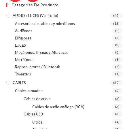
Categorías De Producto
AUDIO / LUCES (ver Todo)
(49)
Accesorios de cabinas y micrófonos
(13)
Audífonos
(2)
Difusores
(7)
LUCES
(3)
Megáfonos, Sirenas y Altavoces
(8)
Micrófonos
(8)
Reproductores / Bluetooth
(7)
Tweeters
(1)
CABLES
(29)
Cables armados
(9)
Cables de audio
(3)
Cables de audio análogo (RCA)
(3)
Cables USB
(6)
Otros
(4)