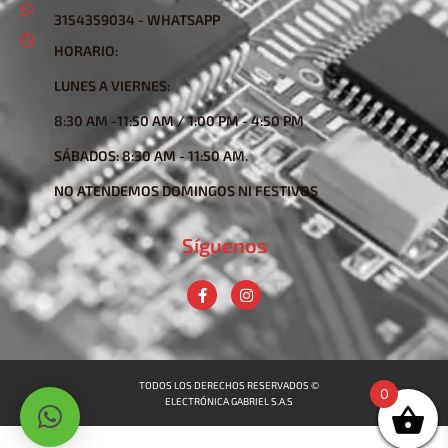
3154359034 - WHATSAPP
HORARIO:
LUNES A VIERNES:
8:30 AM -11:50 AM / 1:00 PM - 4:50 PM
SÁBADOS: 8:30 AM - 11:50 AM.
NO ATENDEMOS DOMINGOS NI FESTIVOS
Síguenos
TODOS LOS DERECHOS RESERVADOS ©
0
ELECTRÓNICA GABRIEL S.A.S