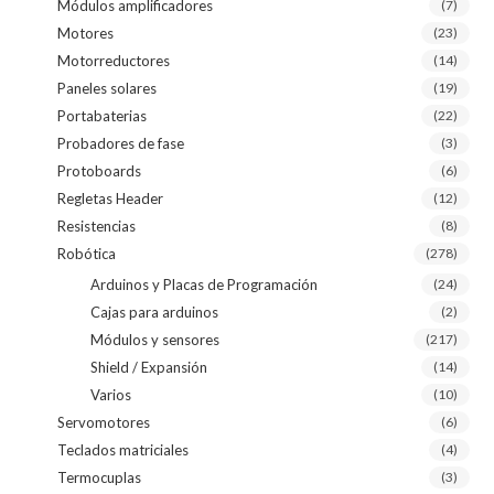
Módulos amplificadores
(7)
Motores
(23)
Motorreductores
(14)
Paneles solares
(19)
Portabaterias
(22)
Probadores de fase
(3)
Protoboards
(6)
Regletas Header
(12)
Resistencias
(8)
Robótica
(278)
Arduinos y Placas de Programación
(24)
Cajas para arduinos
(2)
Módulos y sensores
(217)
Shield / Expansión
(14)
Varios
(10)
Servomotores
(6)
Teclados matriciales
(4)
Termocuplas
(3)