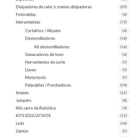
Disipadores de calor y cremas disipadoras
(25)
Fotoceldas
(6)
Herramientas
(72)
Cortafríos / Alicates
(6)
Destornilladores
(16)
Kit destornilladores
(16)
Generadores de tono
(6)
Herramientas de corte
(5)
Llaves
(3)
Motortools
(2)
Pelacables / Ponchadoras
(34)
Imanes
(12)
Jumpers
(8)
Kits carro de Robótica
(4)
KITS EDUCATIVOS
(11)
Leds
(16)
Llantas
(2)