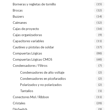
Borneras y regletas de tornillo
(15)
Brocas
(12)
Buzzers
(14)
Caimanes
(12)
Cajas de proyecto
(16)
Cajas organizadoras
(9)
Capacitores variables
(11)
Cautines y pistolas de soldar
(17)
Compuertas Lógicas
(88)
Compuertas Lógicas CMOS
(68)
Condensadores / Filtros
(7)
Condensadores de alto voltaje
(2)
Condensadores en picofaradios
(2)
Polarizados y no polarizados
(2)
Tantalios
(1)
Conectores Mol / Ribbon
(11)
Cristales
(28)
DipSwitch
(9)