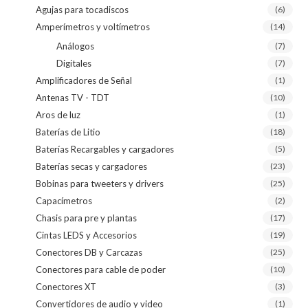
Agujas para tocadiscos
(6)
Amperímetros y voltímetros
(14)
Análogos
(7)
Digitales
(7)
Amplificadores de Señal
(1)
Antenas TV - TDT
(10)
Aros de luz
(1)
Baterías de Litio
(18)
Baterías Recargables y cargadores
(5)
Baterías secas y cargadores
(23)
Bobinas para tweeters y drivers
(25)
Capacímetros
(2)
Chasis para pre y plantas
(17)
Cintas LEDS y Accesorios
(19)
Conectores DB y Carcazas
(25)
Conectores para cable de poder
(10)
Conectores XT
(3)
Convertidores de audio y video
(1)