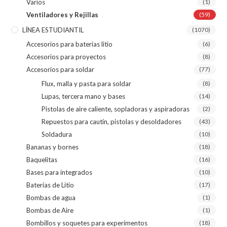
Varios
(1)
Ventiladores y Rejillas
(59)
LÍNEA ESTUDIANTIL
(1070)
Accesorios para baterias litio
(6)
Accesorios para proyectos
(8)
Accesorios para soldar
(77)
Flux, malla y pasta para soldar
(8)
Lupas, tercera mano y bases
(14)
Pistolas de aire caliente, sopladoras y aspiradoras
(2)
Repuestos para cautín, pistolas y desoldadores
(43)
Soldadura
(10)
Bananas y bornes
(18)
Baquelitas
(16)
Bases para integrados
(10)
Baterías de Litio
(17)
Bombas de agua
(1)
Bombas de Aire
(1)
Bombillos y soquetes para experimentos
(18)