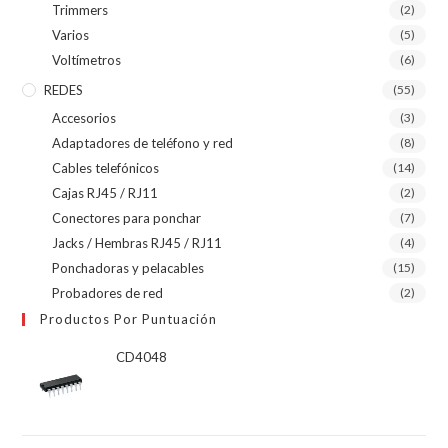
Trimmers
(2)
Varios
(5)
Voltímetros
(6)
REDES
(55)
Accesorios
(3)
Adaptadores de teléfono y red
(8)
Cables telefónicos
(14)
Cajas RJ45 / RJ11
(2)
Conectores para ponchar
(7)
Jacks / Hembras RJ45 / RJ11
(4)
Ponchadoras y pelacables
(15)
Probadores de red
(2)
Productos Por Puntuación
CD4048