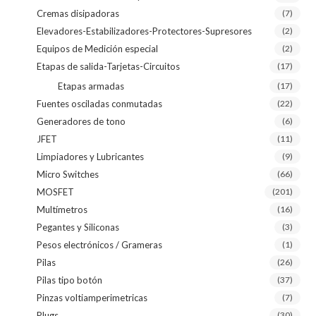
Cremas disipadoras
(7)
Elevadores-Estabilizadores-Protectores-Supresores
(2)
Equipos de Medición especial
(2)
Etapas de salida-Tarjetas-Circuitos
(17)
Etapas armadas
(17)
Fuentes osciladas conmutadas
(22)
Generadores de tono
(6)
JFET
(11)
Limpiadores y Lubricantes
(9)
Micro Switches
(66)
MOSFET
(201)
Multímetros
(16)
Pegantes y Siliconas
(3)
Pesos electrónicos / Grameras
(1)
Pilas
(26)
Pilas tipo botón
(37)
Pinzas voltiamperimetricas
(7)
Plugs
(30)