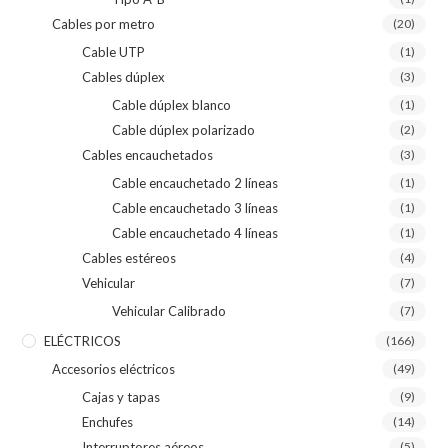
Cables por metro
(20)
Cable UTP
(1)
Cables dúplex
(3)
Cable dúplex blanco
(1)
Cable dúplex polarizado
(2)
Cables encauchetados
(3)
Cable encauchetado 2 líneas
(1)
Cable encauchetado 3 líneas
(1)
Cable encauchetado 4 líneas
(1)
Cables estéreos
(4)
Vehicular
(7)
Vehicular Calibrado
(7)
ELÉCTRICOS
(166)
Accesorios eléctricos
(49)
Cajas y tapas
(9)
Enchufes
(14)
Interruptores aéreos
(5)