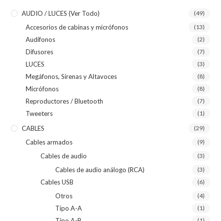
AUDIO / LUCES (ver Todo)
(49)
Accesorios de cabinas y micrófonos
(13)
Audífonos
(2)
Difusores
(7)
LUCES
(3)
Megáfonos, Sirenas y Altavoces
(8)
Micrófonos
(8)
Reproductores / Bluetooth
(7)
Tweeters
(1)
CABLES
(29)
Cables armados
(9)
Cables de audio
(3)
Cables de audio análogo (RCA)
(3)
Cables USB
(6)
Otros
(4)
Tipo A-A
(1)
Tipo A-B
(1)