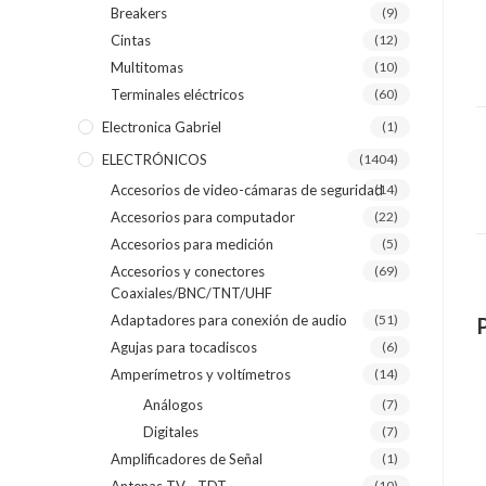
Breakers
(9)
Cintas
(12)
Multitomas
(10)
Terminales eléctricos
(60)
Electronica Gabriel
(1)
ELECTRÓNICOS
(1404)
Accesorios de video-cámaras de seguridad
(14)
Accesorios para computador
(22)
Accesorios para medición
(5)
Accesorios y conectores
(69)
Coaxiales/BNC/TNT/UHF
Adaptadores para conexión de audio
(51)
Agujas para tocadiscos
(6)
Amperímetros y voltímetros
(14)
Análogos
(7)
Digitales
(7)
Amplificadores de Señal
(1)
(10)