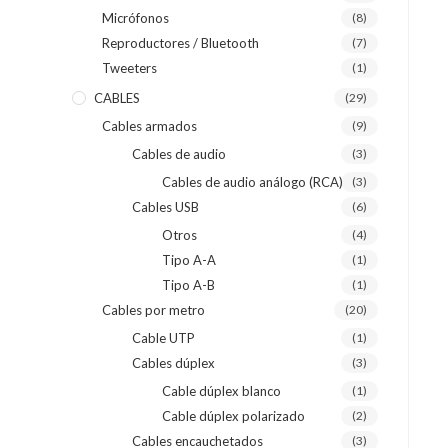
Micrófonos
(8)
Reproductores / Bluetooth
(7)
Tweeters
(1)
CABLES
(29)
Cables armados
(9)
Cables de audio
(3)
Cables de audio análogo (RCA)
(3)
Cables USB
(6)
Otros
(4)
Tipo A-A
(1)
Tipo A-B
(1)
Cables por metro
(20)
Cable UTP
(1)
Cables dúplex
(3)
Cable dúplex blanco
(1)
Cable dúplex polarizado
(2)
Cables encauchetados
(3)