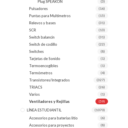
Plug SPEAKON
(3)
Pulsadores
(16)
Puntas para Multímetros
(15)
Relevos y bases
(31)
SCR
(13)
Switch balancin
(31)
Switch de codillo
(22)
Switches
(8)
Tarjetas de Sonido
(1)
Termoencogibles
(1)
Termómetros
(4)
Transistores/Integrados
(327)
TRIACS
(26)
Varios
(1)
Ventiladores y Rejillas
(59)
LÍNEA ESTUDIANTIL
(1070)
Accesorios para baterias litio
(6)
Accesorios para proyectos
(8)