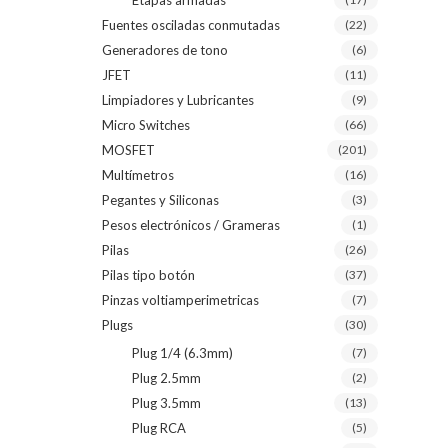
Etapas armadas
Fuentes osciladas conmutadas
(22)
Generadores de tono
(6)
JFET
(11)
Limpiadores y Lubricantes
(9)
Micro Switches
(66)
MOSFET
(201)
Multímetros
(16)
Pegantes y Siliconas
(3)
Pesos electrónicos / Grameras
(1)
Pilas
(26)
Pilas tipo botón
(37)
Pinzas voltiamperimetricas
(7)
Plugs
(30)
Plug 1/4 (6.3mm)
(7)
Plug 2.5mm
(2)
Plug 3.5mm
(13)
Plug RCA
(5)