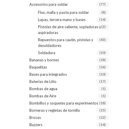
Accesorios para soldar
(77)
Flux, malla y pasta para soldar
(8)
Lupas, tercera mano y bases
(14)
Pistolas de aire caliente, sopladoras y
(2)
aspiradoras
Repuestos para cautín, pistolas y
(43)
desoldadores
Soldadura
(10)
Bananas y bornes
(18)
Baquelitas
(16)
Bases para integrados
(10)
Baterías de Litio
(17)
Bombas de agua
(1)
Bombas de Aire
(1)
Bombillos y soquetes para experimentos
(18)
Borneras y regletas de tornillo
(15)
Brocas
(12)
Buzzers
(14)