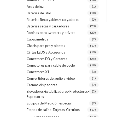
Antenas TV - TDT
Aros de luz
(1)
Baterías de Litio
(18)
Baterías Recargables y cargadores
(5)
Baterías secas y cargadores
(23)
Bobinas para tweeters y drivers
(25)
Capacímetros
(2)
Chasis para pre y plantas
(17)
Cintas LEDS y Accesorios
(19)
Conectores DB y Carcazas
(25)
Conectores para cable de poder
(10)
Conectores XT
(3)
Convertidores de audio y video
(1)
Cremas disipadoras
(7)
Elevadores-Estabilizadores-Protectores-
(2)
Supresores
Equipos de Medición especial
(2)
Etapas de salida-Tarjetas-Circuitos
(17)
(17)