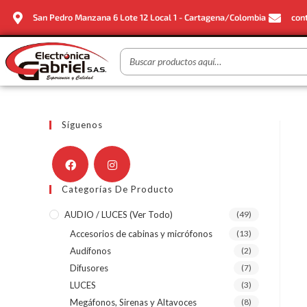
San Pedro Manzana 6 Lote 12 Local 1 - Cartagena/Colombia
con
Síguenos
Categorías De Producto
AUDIO / LUCES (ver Todo)
(49)
Accesorios de cabinas y micrófonos
(13)
Audífonos
(2)
Difusores
(7)
LUCES
(3)
Megáfonos, Sirenas y Altavoces
(8)