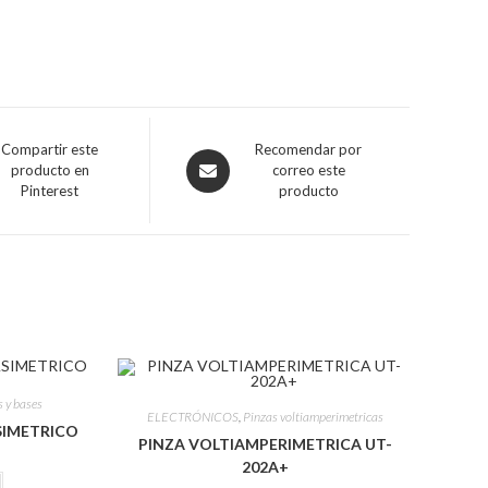
Compartir este
Recomendar por
producto en
correo este
Pinterest
producto
s y bases
ELECTRÓNICOS
,
Pinzas voltiamperimetricas
SIMETRICO
PINZA VOLTIAMPERIMETRICA UT-
202A+