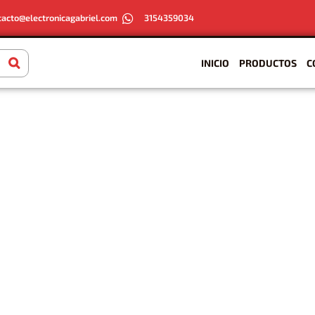
tacto@electronicagabriel.com
3154359034
INICIO
PRODUCTOS
C