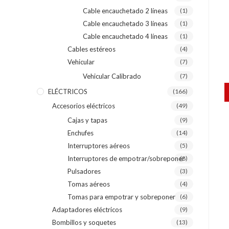
Cable encauchetado 2 líneas
(1)
Cable encauchetado 3 líneas
(1)
Cable encauchetado 4 líneas
(1)
Cables estéreos
(4)
Vehicular
(7)
Vehicular Calibrado
(7)
ELÉCTRICOS
(166)
Accesorios eléctricos
(49)
Cajas y tapas
(9)
Enchufes
(14)
Interruptores aéreos
(5)
Interruptores de empotrar/sobreponer
(8)
Pulsadores
(3)
Tomas aéreos
(4)
Tomas para empotrar y sobreponer
(6)
Adaptadores eléctricos
(9)
Bombillos y soquetes
(13)