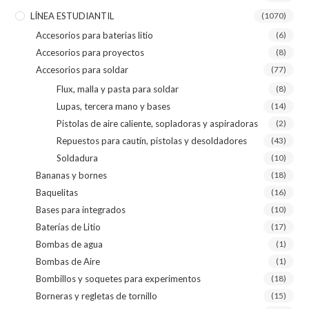
LÍNEA ESTUDIANTIL
(1070)
Accesorios para baterias litio
(6)
Accesorios para proyectos
(8)
Accesorios para soldar
(77)
Flux, malla y pasta para soldar
(8)
Lupas, tercera mano y bases
(14)
Pistolas de aire caliente, sopladoras y aspiradoras
(2)
Repuestos para cautín, pistolas y desoldadores
(43)
Soldadura
(10)
Bananas y bornes
(18)
Baquelitas
(16)
Bases para integrados
(10)
Baterías de Litio
(17)
Bombas de agua
(1)
Bombas de Aire
(1)
Bombillos y soquetes para experimentos
(18)
Borneras y regletas de tornillo
(15)