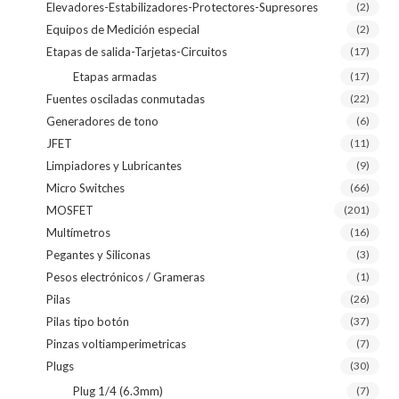
Elevadores-Estabilizadores-Protectores-Supresores
(2)
Equipos de Medición especial
(2)
Etapas de salida-Tarjetas-Circuitos
(17)
Etapas armadas
(17)
Fuentes osciladas conmutadas
(22)
Generadores de tono
(6)
JFET
(11)
Limpiadores y Lubricantes
(9)
Micro Switches
(66)
MOSFET
(201)
Multímetros
(16)
Pegantes y Siliconas
(3)
Pesos electrónicos / Grameras
(1)
Pilas
(26)
Pilas tipo botón
(37)
Pinzas voltiamperimetricas
(7)
Plugs
(30)
Plug 1/4 (6.3mm)
(7)