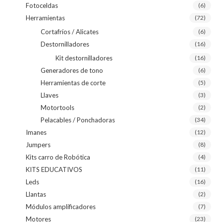
Fotoceldas
(6)
Herramientas
(72)
Cortafríos / Alicates
(6)
Destornilladores
(16)
Kit destornilladores
(16)
Generadores de tono
(6)
Herramientas de corte
(5)
Llaves
(3)
Motortools
(2)
Pelacables / Ponchadoras
(34)
Imanes
(12)
Jumpers
(8)
Kits carro de Robótica
(4)
KITS EDUCATIVOS
(11)
Leds
(16)
Llantas
(2)
Módulos amplificadores
(7)
Motores
(23)