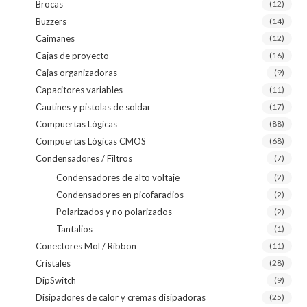
Brocas
(12)
Buzzers
(14)
Caimanes
(12)
Cajas de proyecto
(16)
Cajas organizadoras
(9)
Capacitores variables
(11)
Cautines y pistolas de soldar
(17)
Compuertas Lógicas
(88)
Compuertas Lógicas CMOS
(68)
Condensadores / Filtros
(7)
Condensadores de alto voltaje
(2)
Condensadores en picofaradios
(2)
Polarizados y no polarizados
(2)
Tantalios
(1)
Conectores Mol / Ribbon
(11)
Cristales
(28)
DipSwitch
(9)
Disipadores de calor y cremas disipadoras
(25)