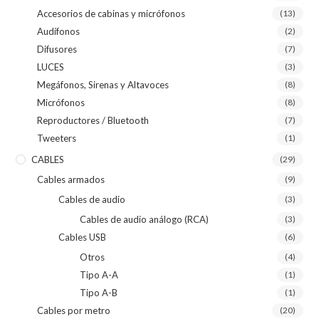
Accesorios de cabinas y micrófonos
(13)
Audífonos
(2)
Difusores
(7)
LUCES
(3)
Megáfonos, Sirenas y Altavoces
(8)
Micrófonos
(8)
Reproductores / Bluetooth
(7)
Tweeters
(1)
CABLES
(29)
Cables armados
(9)
Cables de audio
(3)
Cables de audio análogo (RCA)
(3)
Cables USB
(6)
Otros
(4)
Tipo A-A
(1)
Tipo A-B
(1)
Cables por metro
(20)