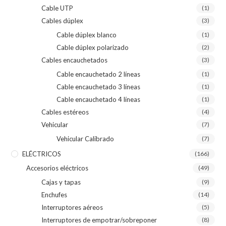
Cable UTP
(1)
Cables dúplex
(3)
Cable dúplex blanco
(1)
Cable dúplex polarizado
(2)
Cables encauchetados
(3)
Cable encauchetado 2 líneas
(1)
Cable encauchetado 3 líneas
(1)
Cable encauchetado 4 líneas
(1)
Cables estéreos
(4)
Vehicular
(7)
Vehicular Calibrado
(7)
ELÉCTRICOS
(166)
Accesorios eléctricos
(49)
Cajas y tapas
(9)
Enchufes
(14)
Interruptores aéreos
(5)
Interruptores de empotrar/sobreponer
(8)