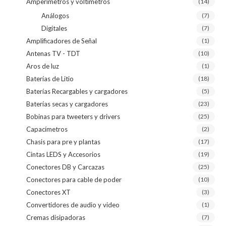
Amperímetros y voltímetros
(14)
Análogos
(7)
Digitales
(7)
Amplificadores de Señal
(1)
Antenas TV - TDT
(10)
Aros de luz
(1)
Baterías de Litio
(18)
Baterías Recargables y cargadores
(5)
Baterías secas y cargadores
(23)
Bobinas para tweeters y drivers
(25)
Capacímetros
(2)
Chasis para pre y plantas
(17)
Cintas LEDS y Accesorios
(19)
Conectores DB y Carcazas
(25)
Conectores para cable de poder
(10)
Conectores XT
(3)
Convertidores de audio y video
(1)
Cremas disipadoras
(7)