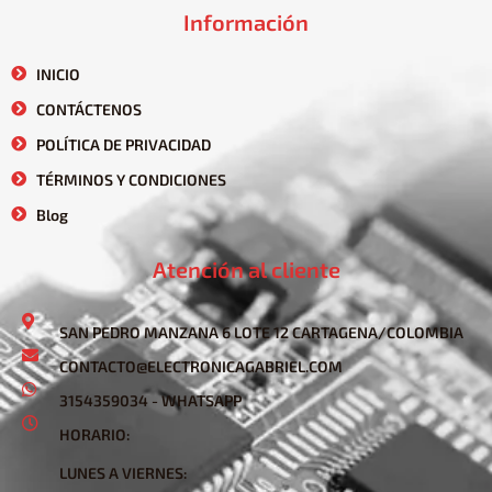
Información
INICIO
CONTÁCTENOS
POLÍTICA DE PRIVACIDAD
TÉRMINOS Y CONDICIONES
Blog
Atención al cliente
SAN PEDRO MANZANA 6 LOTE 12 CARTAGENA/COLOMBIA
CONTACTO@ELECTRONICAGABRIEL.COM
3154359034 - WHATSAPP
HORARIO:
LUNES A VIERNES: