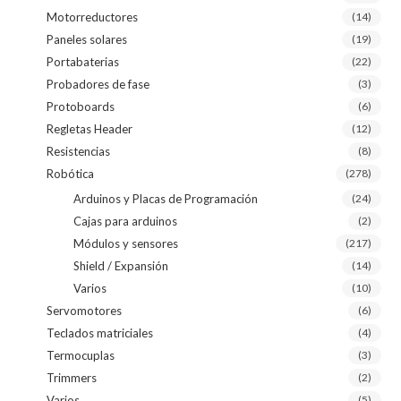
Motorreductores
(14)
Paneles solares
(19)
Portabaterias
(22)
Probadores de fase
(3)
Protoboards
(6)
Regletas Header
(12)
Resistencias
(8)
Robótica
(278)
Arduinos y Placas de Programación
(24)
Cajas para arduinos
(2)
Módulos y sensores
(217)
Shield / Expansión
(14)
Varios
(10)
Servomotores
(6)
Teclados matriciales
(4)
Termocuplas
(3)
Trimmers
(2)
Varios
(5)