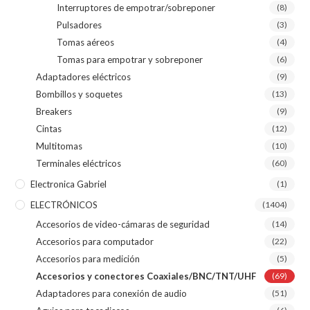
Interruptores de empotrar/sobreponer
(8)
Pulsadores
(3)
Tomas aéreos
(4)
Tomas para empotrar y sobreponer
(6)
Adaptadores eléctricos
(9)
Bombillos y soquetes
(13)
Breakers
(9)
Cintas
(12)
Multitomas
(10)
Terminales eléctricos
(60)
Electronica Gabriel
(1)
ELECTRÓNICOS
(1404)
Accesorios de video-cámaras de seguridad
(14)
Accesorios para computador
(22)
Accesorios para medición
(5)
Accesorios y conectores Coaxiales/BNC/TNT/UHF
(69)
Adaptadores para conexión de audio
(51)