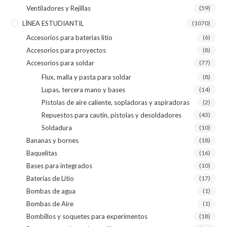
Ventiladores y Rejillas
(59)
LÍNEA ESTUDIANTIL
(1070)
Accesorios para baterias litio
(6)
Accesorios para proyectos
(8)
Accesorios para soldar
(77)
Flux, malla y pasta para soldar
(8)
Lupas, tercera mano y bases
(14)
Pistolas de aire caliente, sopladoras y aspiradoras
(2)
Repuestos para cautín, pistolas y desoldadores
(43)
Soldadura
(10)
Bananas y bornes
(18)
Baquelitas
(16)
Bases para integrados
(10)
Baterías de Litio
(17)
Bombas de agua
(1)
Bombas de Aire
(1)
Bombillos y soquetes para experimentos
(18)