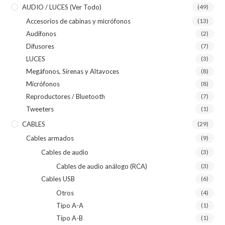
AUDIO / LUCES (ver Todo)
(49)
Accesorios de cabinas y micrófonos
(13)
Audífonos
(2)
Difusores
(7)
LUCES
(3)
Megáfonos, Sirenas y Altavoces
(8)
Micrófonos
(8)
Reproductores / Bluetooth
(7)
Tweeters
(1)
CABLES
(29)
Cables armados
(9)
Cables de audio
(3)
Cables de audio análogo (RCA)
(3)
Cables USB
(6)
Otros
(4)
Tipo A-A
(1)
Tipo A-B
(1)