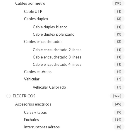
Cables por metro
(20)
Cable UTP
(1)
Cables dúplex
(3)
Cable dúplex blanco
(1)
Cable dúplex polarizado
(2)
Cables encauchetados
(3)
Cable encauchetado 2 líneas
(1)
Cable encauchetado 3 líneas
(1)
Cable encauchetado 4 líneas
(1)
Cables estéreos
(4)
Vehicular
(7)
Vehicular Calibrado
(7)
ELÉCTRICOS
(166)
Accesorios eléctricos
(49)
Cajas y tapas
(9)
Enchufes
(14)
Interruptores aéreos
(5)