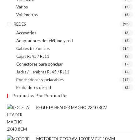
Varios
(5)
Voltímetros
(6)
REDES
(55)
Accesorios
(3)
Adaptadores de teléfono y red
(8)
Cables telefónicos
(14)
Cajas RJ45 / RJ11
(2)
Conectores para ponchar
(7)
Jacks / Hembras RJ45 / RJ11
(4)
Ponchadoras y pelacables
(15)
Probadores de red
(2)
Productos Por Puntuación
REGLETA HEADER MACHO 2X40 8CM
MOTOREDUCTOR 6V 100RPM EJE 10MM