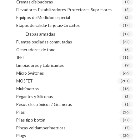
Cremas disipadoras
(7)
Elevadores-Estabilizadores-Protectores-Supresores
(2)
Equipos de Medición especial
(2)
Etapas de salida-Tarjetas-Circuitos
(17)
Etapas armadas
(17)
Fuentes osciladas conmutadas
(22)
Generadores de tono
(6)
JFET
(11)
Limpiadores y Lubricantes
(9)
Micro Switches
(66)
MOSFET
(201)
Multímetros
(16)
Pegantes y Siliconas
(3)
Pesos electrónicos / Grameras
(1)
Pilas
(26)
Pilas tipo botón
(37)
Pinzas voltiamperimetricas
(7)
Plugs
(30)