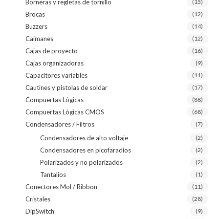
Borneras y regletas de tornillo
(15)
Brocas
(12)
Buzzers
(14)
Caimanes
(12)
Cajas de proyecto
(16)
Cajas organizadoras
(9)
Capacitores variables
(11)
Cautines y pistolas de soldar
(17)
Compuertas Lógicas
(88)
Compuertas Lógicas CMOS
(68)
Condensadores / Filtros
(7)
Condensadores de alto voltaje
(2)
Condensadores en picofaradios
(2)
Polarizados y no polarizados
(2)
Tantalios
(1)
Conectores Mol / Ribbon
(11)
Cristales
(28)
DipSwitch
(9)