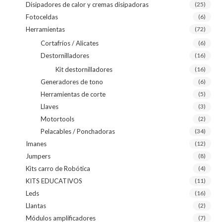
Disipadores de calor y cremas disipadoras
(25)
Fotoceldas
(6)
Herramientas
(72)
Cortafríos / Alicates
(6)
Destornilladores
(16)
Kit destornilladores
(16)
Generadores de tono
(6)
Herramientas de corte
(5)
Llaves
(3)
Motortools
(2)
Pelacables / Ponchadoras
(34)
Imanes
(12)
Jumpers
(8)
Kits carro de Robótica
(4)
KITS EDUCATIVOS
(11)
Leds
(16)
Llantas
(2)
Módulos amplificadores
(7)