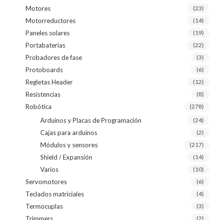
Motores
(23)
Motorreductores
(14)
Paneles solares
(19)
Portabaterias
(22)
Probadores de fase
(3)
Protoboards
(6)
Regletas Header
(12)
Resistencias
(8)
Robótica
(278)
Arduinos y Placas de Programación
(24)
Cajas para arduinos
(2)
Módulos y sensores
(217)
Shield / Expansión
(14)
Varios
(10)
Servomotores
(6)
Teclados matriciales
(4)
Termocuplas
(3)
Trimmers
(2)