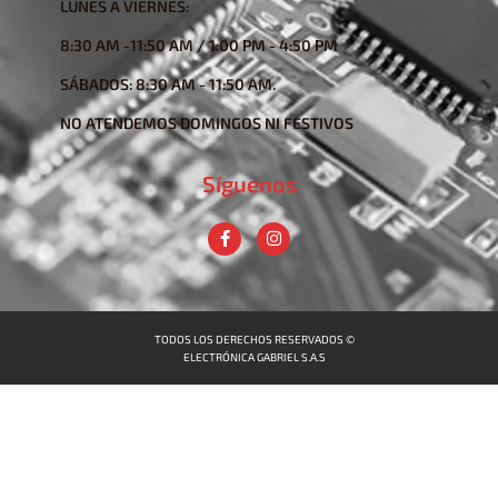
LUNES A VIERNES:
8:30 AM -11:50 AM / 1:00 PM - 4:50 PM
SÁBADOS: 8:30 AM - 11:50 AM.
NO ATENDEMOS DOMINGOS NI FESTIVOS
Síguenos
TODOS LOS DERECHOS RESERVADOS ©
ELECTRÓNICA GABRIEL S.A.S