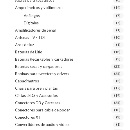
Agujas para tocadiscos
(6)
Amperímetros y voltímetros
(14)
Análogos
(7)
Digitales
(7)
Amplificadores de Señal
(1)
Antenas TV - TDT
(10)
Aros de luz
(1)
Baterías de Litio
(18)
Baterías Recargables y cargadores
(5)
Baterías secas y cargadores
(23)
Bobinas para tweeters y drivers
(25)
Capacímetros
(2)
Chasis para pre y plantas
(17)
Cintas LEDS y Accesorios
(19)
Conectores DB y Carcazas
(25)
Conectores para cable de poder
(10)
Conectores XT
(3)
Convertidores de audio y video
(1)