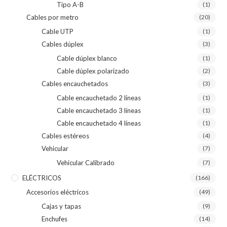
Tipo A-B
(1)
Cables por metro
(20)
Cable UTP
(1)
Cables dúplex
(3)
Cable dúplex blanco
(1)
Cable dúplex polarizado
(2)
Cables encauchetados
(3)
Cable encauchetado 2 líneas
(1)
Cable encauchetado 3 líneas
(1)
Cable encauchetado 4 líneas
(1)
Cables estéreos
(4)
Vehicular
(7)
Vehicular Calibrado
(7)
ELÉCTRICOS
(166)
Accesorios eléctricos
(49)
Cajas y tapas
(9)
Enchufes
(14)