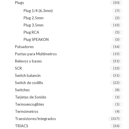
Plugs
(30)
Plug 1/4 (6.3mm)
(7)
Plug 2.5mm
(2)
Plug 3.5mm
(13)
Plug RCA
(5)
Plug SPEAKON
(3)
Pulsadores
(16)
Puntas para Multímetros
(15)
Relevos y bases
(31)
SCR
(13)
Switch balancin
(31)
Switch de codillo
(22)
Switches
(8)
Tarjetas de Sonido
(1)
Termoencogibles
(1)
Termómetros
(4)
Transistores/Integrados
(327)
TRIACS
(26)