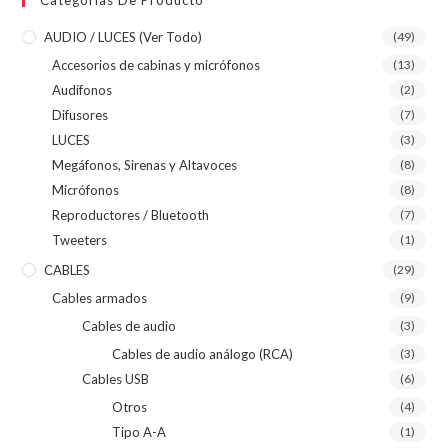
Categorías De Producto
AUDIO / LUCES (ver Todo)
(49)
Accesorios de cabinas y micrófonos
(13)
Audífonos
(2)
Difusores
(7)
LUCES
(3)
Megáfonos, Sirenas y Altavoces
(8)
Micrófonos
(8)
Reproductores / Bluetooth
(7)
Tweeters
(1)
CABLES
(29)
Cables armados
(9)
Cables de audio
(3)
Cables de audio análogo (RCA)
(3)
Cables USB
(6)
Otros
(4)
Tipo A-A
(1)