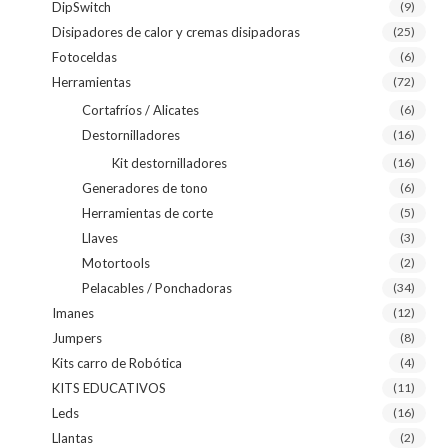
DipSwitch
(9)
Disipadores de calor y cremas disipadoras
(25)
Fotoceldas
(6)
Herramientas
(72)
Cortafríos / Alicates
(6)
Destornilladores
(16)
Kit destornilladores
(16)
Generadores de tono
(6)
Herramientas de corte
(5)
Llaves
(3)
Motortools
(2)
Pelacables / Ponchadoras
(34)
Imanes
(12)
Jumpers
(8)
Kits carro de Robótica
(4)
KITS EDUCATIVOS
(11)
Leds
(16)
Llantas
(2)