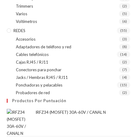
Trimmers
(2)
Varios
(5)
Voltímetros
(6)
REDES
(55)
Accesorios
(3)
Adaptadores de teléfono y red
(8)
Cables telefónicos
(14)
Cajas RJ45 / RJ11
(2)
Conectores para ponchar
(7)
Jacks / Hembras RJ45 / RJ11
(4)
Ponchadoras y pelacables
(15)
Probadores de red
(2)
Productos Por Puntuación
IRFZ34 (MOSFET) 30A-60V / CANAL N