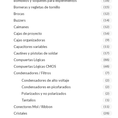
Bombillos y soquetes para experimentos
(18)
Borneras y regletas de tornillo
(15)
Brocas
(12)
Buzzers
(14)
Caimanes
(12)
Cajas de proyecto
(16)
Cajas organizadoras
(9)
Capacitores variables
(11)
Cautines y pistolas de soldar
(17)
Compuertas Lógicas
(88)
Compuertas Lógicas CMOS
(68)
Condensadores / Filtros
(7)
Condensadores de alto voltaje
(2)
Condensadores en picofaradios
(2)
Polarizados y no polarizados
(2)
Tantalios
(1)
Conectores Mol / Ribbon
(11)
Cristales
(28)