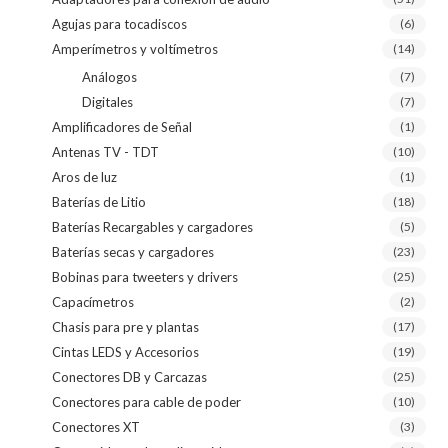
Agujas para tocadiscos
(6)
Amperímetros y voltímetros
(14)
Análogos
(7)
Digitales
(7)
Amplificadores de Señal
(1)
Antenas TV - TDT
(10)
Aros de luz
(1)
Baterías de Litio
(18)
Baterías Recargables y cargadores
(5)
Baterías secas y cargadores
(23)
Bobinas para tweeters y drivers
(25)
Capacímetros
(2)
Chasis para pre y plantas
(17)
Cintas LEDS y Accesorios
(19)
Conectores DB y Carcazas
(25)
Conectores para cable de poder
(10)
Conectores XT
(3)