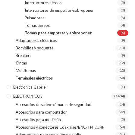
Interruptores aéreos
(5)
Interruptores de empotrar/sobreponer
(8)
Pulsadores
(3)
Tomas aéreos
(4)
Tomas para empotrar y sobreponer
(6)
Adaptadores eléctricos
(9)
Bombillos y soquetes
(13)
Breakers
(9)
Cintas
(12)
Multitomas
(10)
Terminales eléctricos
(60)
Electronica Gabriel
(1)
ELECTRÓNICOS
(1404)
Accesorios de video-cámaras de seguridad
(14)
Accesorios para computador
(22)
Accesorios para medición
(5)
Accesorios y conectores Coaxiales/BNC/TNT/UHF
(69)
Adaptadores para conexión de audio
(51)