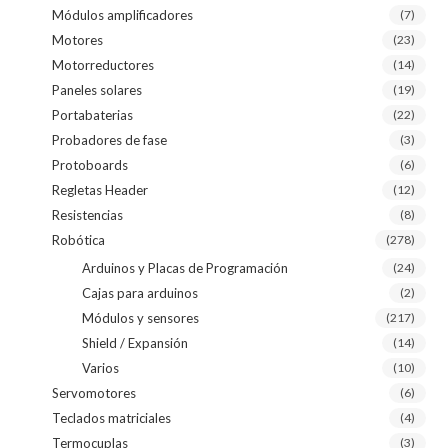
Módulos amplificadores
(7)
Motores
(23)
Motorreductores
(14)
Paneles solares
(19)
Portabaterias
(22)
Probadores de fase
(3)
Protoboards
(6)
Regletas Header
(12)
Resistencias
(8)
Robótica
(278)
Arduinos y Placas de Programación
(24)
Cajas para arduinos
(2)
Módulos y sensores
(217)
Shield / Expansión
(14)
Varios
(10)
Servomotores
(6)
Teclados matriciales
(4)
Termocuplas
(3)