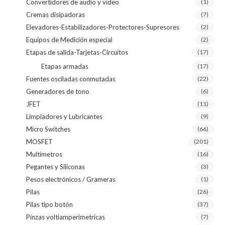
Convertidores de audio y video
(1)
Cremas disipadoras
(7)
Elevadores-Estabilizadores-Protectores-Supresores
(2)
Equipos de Medición especial
(2)
Etapas de salida-Tarjetas-Circuitos
(17)
Etapas armadas
(17)
Fuentes osciladas conmutadas
(22)
Generadores de tono
(6)
JFET
(11)
Limpiadores y Lubricantes
(9)
Micro Switches
(66)
MOSFET
(201)
Multímetros
(16)
Pegantes y Siliconas
(3)
Pesos electrónicos / Grameras
(1)
Pilas
(26)
Pilas tipo botón
(37)
Pinzas voltiamperimetricas
(7)