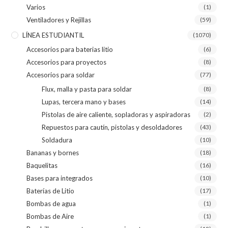
Varios
(1)
Ventiladores y Rejillas
(59)
LÍNEA ESTUDIANTIL
(1070)
Accesorios para baterias litio
(6)
Accesorios para proyectos
(8)
Accesorios para soldar
(77)
Flux, malla y pasta para soldar
(8)
Lupas, tercera mano y bases
(14)
Pistolas de aire caliente, sopladoras y aspiradoras
(2)
Repuestos para cautín, pistolas y desoldadores
(43)
Soldadura
(10)
Bananas y bornes
(18)
Baquelitas
(16)
Bases para integrados
(10)
Baterías de Litio
(17)
Bombas de agua
(1)
Bombas de Aire
(1)