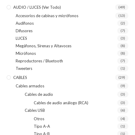
AUDIO / LUCES (ver Todo)
(49)
Accesorios de cabinas y micrófonos
(13)
Audífonos
(2)
Difusores
(7)
LUCES
(3)
Megáfonos, Sirenas y Altavoces
(8)
Micrófonos
(8)
Reproductores / Bluetooth
(7)
Tweeters
(1)
CABLES
(29)
Cables armados
(9)
Cables de audio
(3)
Cables de audio análogo (RCA)
(3)
Cables USB
(6)
Otros
(4)
Tipo A-A
(1)
Tipo A-B
(1)