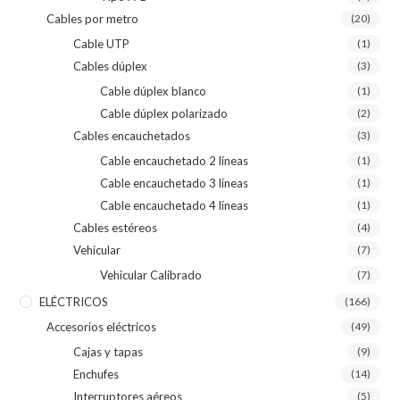
Cables por metro
(20)
Cable UTP
(1)
Cables dúplex
(3)
Cable dúplex blanco
(1)
Cable dúplex polarizado
(2)
Cables encauchetados
(3)
Cable encauchetado 2 líneas
(1)
Cable encauchetado 3 líneas
(1)
Cable encauchetado 4 líneas
(1)
Cables estéreos
(4)
Vehicular
(7)
Vehicular Calibrado
(7)
ELÉCTRICOS
(166)
Accesorios eléctricos
(49)
Cajas y tapas
(9)
Enchufes
(14)
Interruptores aéreos
(5)