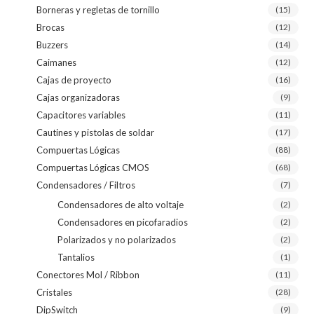
Borneras y regletas de tornillo
(15)
Brocas
(12)
Buzzers
(14)
Caimanes
(12)
Cajas de proyecto
(16)
Cajas organizadoras
(9)
Capacitores variables
(11)
Cautines y pistolas de soldar
(17)
Compuertas Lógicas
(88)
Compuertas Lógicas CMOS
(68)
Condensadores / Filtros
(7)
Condensadores de alto voltaje
(2)
Condensadores en picofaradios
(2)
Polarizados y no polarizados
(2)
Tantalios
(1)
Conectores Mol / Ribbon
(11)
Cristales
(28)
DipSwitch
(9)