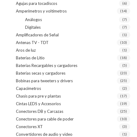
Agujas para tocadiscos
(6)
Amperímetros y voltímetros
(14)
Análogos
(7)
Digitales
(7)
Amplificadores de Señal
(1)
Antenas TV - TDT
(10)
Aros de luz
(1)
Baterías de Litio
(18)
Baterías Recargables y cargadores
(5)
Baterías secas y cargadores
(23)
Bobinas para tweeters y drivers
(25)
Capacímetros
(2)
Chasis para pre y plantas
(17)
Cintas LEDS y Accesorios
(19)
Conectores DB y Carcazas
(25)
Conectores para cable de poder
(10)
Conectores XT
(3)
Convertidores de audio y video
(1)