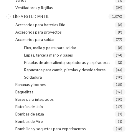
Varios
(1)
Ventiladores y Rejillas
(59)
LÍNEA ESTUDIANTIL
(1070)
Accesorios para baterias litio
(6)
Accesorios para proyectos
(8)
Accesorios para soldar
(77)
Flux, malla y pasta para soldar
(8)
Lupas, tercera mano y bases
(14)
Pistolas de aire caliente, sopladoras y aspiradoras
(2)
Repuestos para cautín, pistolas y desoldadores
(43)
Soldadura
(10)
Bananas y bornes
(18)
Baquelitas
(16)
Bases para integrados
(10)
Baterías de Litio
(17)
Bombas de agua
(1)
Bombas de Aire
(1)
Bombillos y soquetes para experimentos
(18)