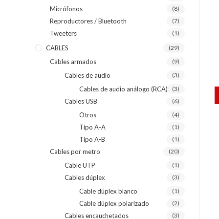
Micrófonos
(8)
Reproductores / Bluetooth
(7)
Tweeters
(1)
CABLES
(29)
Cables armados
(9)
Cables de audio
(3)
Cables de audio análogo (RCA)
(3)
Cables USB
(6)
Otros
(4)
Tipo A-A
(1)
Tipo A-B
(1)
Cables por metro
(20)
Cable UTP
(1)
Cables dúplex
(3)
Cable dúplex blanco
(1)
Cable dúplex polarizado
(2)
Cables encauchetados
(3)