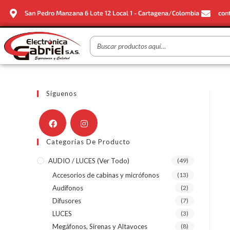
San Pedro Manzana 6 Lote 12 Local 1 - Cartagena/Colombia
con
Síguenos
Categorías De Producto
AUDIO / LUCES (ver Todo)
(49)
Accesorios de cabinas y micrófonos
(13)
Audífonos
(2)
Difusores
(7)
LUCES
(3)
Megáfonos, Sirenas y Altavoces
(8)