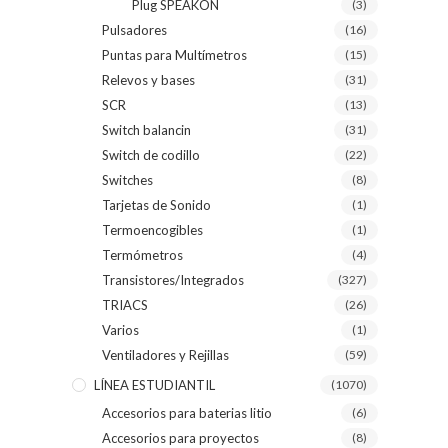
Plug SPEAKON
(3)
Pulsadores
(16)
Puntas para Multímetros
(15)
Relevos y bases
(31)
SCR
(13)
Switch balancin
(31)
Switch de codillo
(22)
Switches
(8)
Tarjetas de Sonido
(1)
Termoencogibles
(1)
Termómetros
(4)
Transistores/Integrados
(327)
TRIACS
(26)
Varios
(1)
Ventiladores y Rejillas
(59)
LÍNEA ESTUDIANTIL
(1070)
Accesorios para baterias litio
(6)
Accesorios para proyectos
(8)