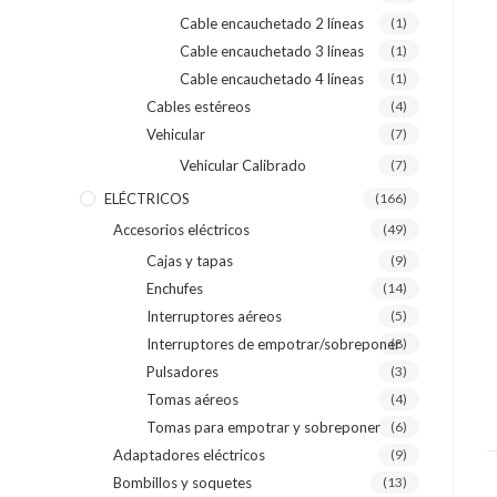
Cable encauchetado 2 líneas
(1)
Cable encauchetado 3 líneas
(1)
Cable encauchetado 4 líneas
(1)
Cables estéreos
(4)
Vehicular
(7)
Vehicular Calibrado
(7)
ELÉCTRICOS
(166)
Accesorios eléctricos
(49)
Cajas y tapas
(9)
Enchufes
(14)
Interruptores aéreos
(5)
Interruptores de empotrar/sobreponer
(8)
Pulsadores
(3)
Tomas aéreos
(4)
Tomas para empotrar y sobreponer
(6)
Adaptadores eléctricos
(9)
Bombillos y soquetes
(13)