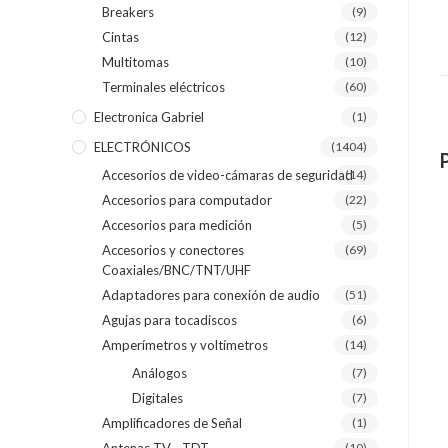
Breakers
(9)
Cintas
(12)
Multitomas
(10)
Terminales eléctricos
(60)
Electronica Gabriel
(1)
ELECTRÓNICOS
(1404)
Accesorios de video-cámaras de seguridad
(14)
Accesorios para computador
(22)
Accesorios para medición
(5)
Accesorios y conectores
(69)
Coaxiales/BNC/TNT/UHF
Adaptadores para conexión de audio
(51)
Agujas para tocadiscos
(6)
Amperímetros y voltímetros
(14)
Análogos
(7)
Digitales
(7)
Amplificadores de Señal
(1)
(10)