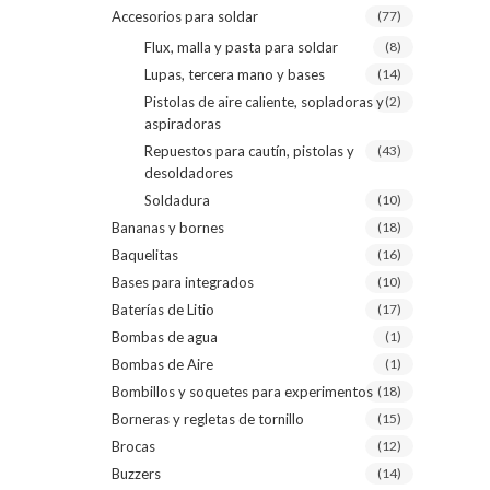
Accesorios para soldar
(77)
Flux, malla y pasta para soldar
(8)
Lupas, tercera mano y bases
(14)
Pistolas de aire caliente, sopladoras y
(2)
aspiradoras
Repuestos para cautín, pistolas y
(43)
desoldadores
Soldadura
(10)
Bananas y bornes
(18)
Baquelitas
(16)
Bases para integrados
(10)
Baterías de Litio
(17)
Bombas de agua
(1)
Bombas de Aire
(1)
Bombillos y soquetes para experimentos
(18)
Borneras y regletas de tornillo
(15)
Brocas
(12)
Buzzers
(14)