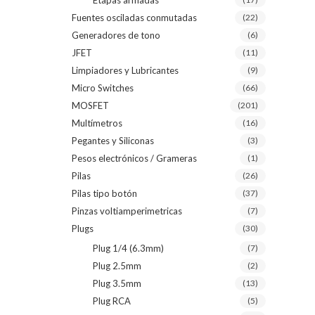
Etapas armadas
Fuentes osciladas conmutadas
(22)
Generadores de tono
(6)
JFET
(11)
Limpiadores y Lubricantes
(9)
Micro Switches
(66)
MOSFET
(201)
Multímetros
(16)
Pegantes y Siliconas
(3)
Pesos electrónicos / Grameras
(1)
Pilas
(26)
Pilas tipo botón
(37)
Pinzas voltiamperimetricas
(7)
Plugs
(30)
Plug 1/4 (6.3mm)
(7)
Plug 2.5mm
(2)
Plug 3.5mm
(13)
Plug RCA
(5)