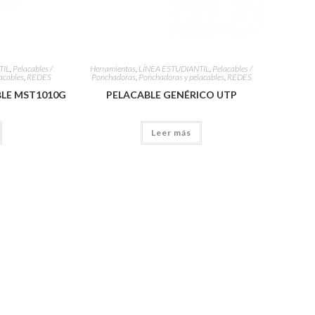
TIL
,
Pelacables /
Herramientas
,
LÍNEA ESTUDIANTIL
,
Pelacables /
acables
,
REDES
Ponchadoras
,
Ponchadoras y pelacables
,
REDES
LE MST1010G
PELACABLE GENÉRICO UTP
Leer más