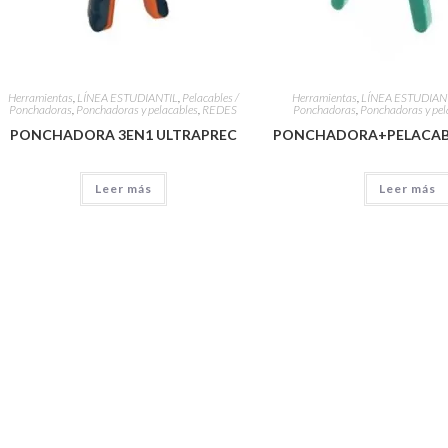
Herramientas
,
LÍNEA ESTUDIANTIL
,
Pelacables /
Herramientas
,
LÍNEA ESTUDIAN
Ponchadoras
,
Ponchadoras y pelacables
,
REDES
Ponchadoras
,
Ponchadoras y pel
PONCHADORA 3EN1 ULTRAPREC
PONCHADORA+PELACAB
Leer más
Leer más