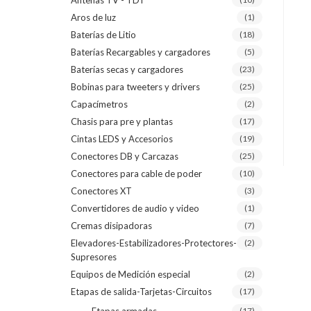
Antenas TV - TDT
Aros de luz
(1)
Baterías de Litio
(18)
Baterías Recargables y cargadores
(5)
Baterías secas y cargadores
(23)
Bobinas para tweeters y drivers
(25)
Capacímetros
(2)
Chasis para pre y plantas
(17)
Cintas LEDS y Accesorios
(19)
Conectores DB y Carcazas
(25)
Conectores para cable de poder
(10)
Conectores XT
(3)
Convertidores de audio y video
(1)
Cremas disipadoras
(7)
Elevadores-Estabilizadores-Protectores-
(2)
Supresores
Equipos de Medición especial
(2)
Etapas de salida-Tarjetas-Circuitos
(17)
(17)