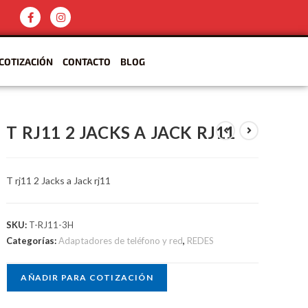
COTIZACIÓN
CONTACTO
BLOG
T RJ11 2 JACKS A JACK RJ11
T rj11 2 Jacks a Jack rj11
SKU:
T-RJ11-3H
Categorías:
Adaptadores de teléfono y red
,
REDES
AÑADIR PARA COTIZACIÓN