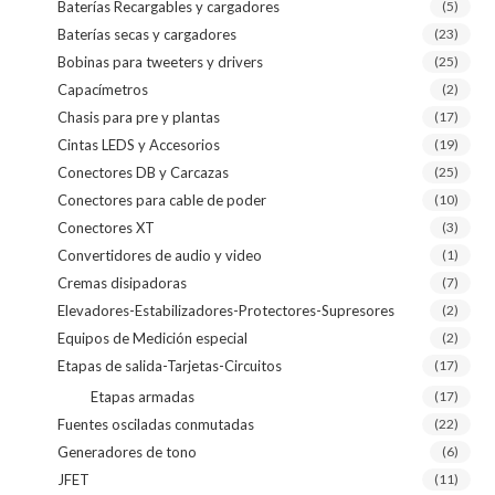
Baterías Recargables y cargadores
(5)
Baterías secas y cargadores
(23)
Bobinas para tweeters y drivers
(25)
Capacímetros
(2)
Chasis para pre y plantas
(17)
Cintas LEDS y Accesorios
(19)
Conectores DB y Carcazas
(25)
Conectores para cable de poder
(10)
Conectores XT
(3)
Convertidores de audio y video
(1)
Cremas disipadoras
(7)
Elevadores-Estabilizadores-Protectores-Supresores
(2)
Equipos de Medición especial
(2)
Etapas de salida-Tarjetas-Circuitos
(17)
Etapas armadas
(17)
Fuentes osciladas conmutadas
(22)
Generadores de tono
(6)
JFET
(11)