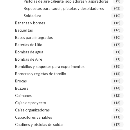
Pistolas de aire caliente, sopladoras y aspiradoras
(2)
Repuestos para cautín, pistolas y desoldadores
(43)
Soldadura
(10)
Bananas y bornes
(18)
Baquelitas
(16)
Bases para integrados
(10)
Baterías de Litio
(17)
Bombas de agua
(1)
Bombas de Aire
(1)
Bombillos y soquetes para experimentos
(18)
Borneras y regletas de tornillo
(15)
Brocas
(12)
Buzzers
(14)
Caimanes
(12)
Cajas de proyecto
(16)
Cajas organizadoras
(9)
Capacitores variables
(11)
Cautines y pistolas de soldar
(17)