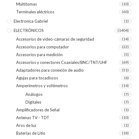
Multitomas
(10)
Terminales eléctricos
(60)
Electronica Gabriel
(1)
ELECTRÓNICOS
(1404)
Accesorios de video-cámaras de seguridad
(14)
Accesorios para computador
(22)
Accesorios para medición
(5)
Accesorios y conectores Coaxiales/BNC/TNT/UHF
(69)
Adaptadores para conexión de audio
(51)
Agujas para tocadiscos
(6)
Amperímetros y voltímetros
(14)
Análogos
(7)
Digitales
(7)
Amplificadores de Señal
(1)
Antenas TV - TDT
(10)
Aros de luz
(1)
Baterías de Litio
(18)