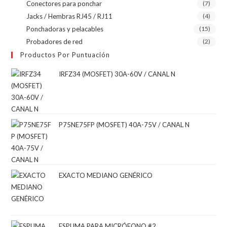
Conectores para ponchar
(7)
Jacks / Hembras RJ45 / RJ11
(4)
Ponchadoras y pelacables
(15)
Probadores de red
(2)
Productos Por Puntuación
IRFZ34 (MOSFET) 30A-60V / CANAL N
P75NE75FP (MOSFET) 40A-75V / CANAL N
EXACTO MEDIANO GENÉRICO
ESPUMA PARA MICRÓFONO #2