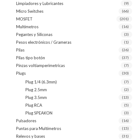
Limpiadores y Lubricantes
(9)
Micro Switches
(66)
MOSFET
(201)
Multímetros
(16)
Pegantes y Siliconas
(3)
Pesos electrónicos / Grameras
(1)
Pilas
(26)
Pilas tipo botón
(37)
Pinzas voltiamperimetricas
(7)
Plugs
(30)
Plug 1/4 (6.3mm)
(7)
Plug 2.5mm
(2)
Plug 3.5mm
(13)
Plug RCA
(5)
Plug SPEAKON
(3)
Pulsadores
(16)
Puntas para Multímetros
(15)
Relevos y bases
(31)