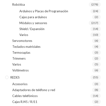
Robótica
(278)
Arduinos y Placas de Programación
(24)
Cajas para arduinos
(2)
Módulos y sensores
(217)
Shield / Expansión
(14)
Varios
(10)
Servomotores
(6)
Teclados matriciales
(4)
Termocuplas
(3)
Trimmers
(2)
Varios
(5)
Voltímetros
(6)
REDES
(55)
Accesorios
(3)
Adaptadores de teléfono y red
(8)
Cables telefónicos
(14)
Cajas RJ45 / RJ11
(2)