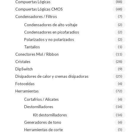
Compuertas Lógicas
(88)
Compuertas Lógicas CMOS
(68)
Condensadores / Filtros
(7)
Condensadores de alto voltaje
(2)
Condensadores en picofaradios
(2)
Polarizados y no polarizados
(2)
Tantalios
(1)
Conectores Mol / Ribbon
(11)
Cristales
(28)
DipSwitch
(9)
Disipadores de calor y cremas disipadoras
(25)
Fotoceldas
(6)
Herramientas
(72)
Cortafríos / Alicates
(6)
Destornilladores
(16)
Kit destornilladores
(16)
Generadores de tono
(6)
Herramientas de corte
(5)