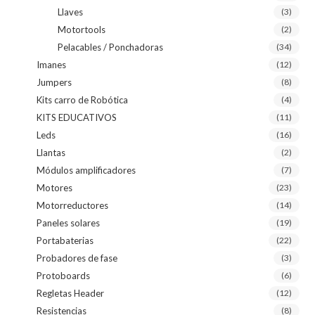
Llaves
(3)
Motortools
(2)
Pelacables / Ponchadoras
(34)
Imanes
(12)
Jumpers
(8)
Kits carro de Robótica
(4)
KITS EDUCATIVOS
(11)
Leds
(16)
Llantas
(2)
Módulos amplificadores
(7)
Motores
(23)
Motorreductores
(14)
Paneles solares
(19)
Portabaterias
(22)
Probadores de fase
(3)
Protoboards
(6)
Regletas Header
(12)
Resistencias
(8)