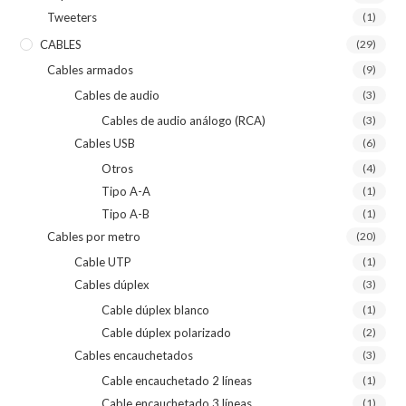
Tweeters
(1)
CABLES
(29)
Cables armados
(9)
Cables de audio
(3)
Cables de audio análogo (RCA)
(3)
Cables USB
(6)
Otros
(4)
Tipo A-A
(1)
Tipo A-B
(1)
Cables por metro
(20)
Cable UTP
(1)
Cables dúplex
(3)
Cable dúplex blanco
(1)
Cable dúplex polarizado
(2)
Cables encauchetados
(3)
Cable encauchetado 2 líneas
(1)
Cable encauchetado 3 líneas
(1)