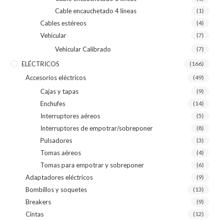
Cable encauchetado 4 líneas
(1)
Cables estéreos
(4)
Vehicular
(7)
Vehicular Calibrado
(7)
ELÉCTRICOS
(166)
Accesorios eléctricos
(49)
Cajas y tapas
(9)
Enchufes
(14)
Interruptores aéreos
(5)
Interruptores de empotrar/sobreponer
(8)
Pulsadores
(3)
Tomas aéreos
(4)
Tomas para empotrar y sobreponer
(6)
Adaptadores eléctricos
(9)
Bombillos y soquetes
(13)
Breakers
(9)
Cintas
(12)