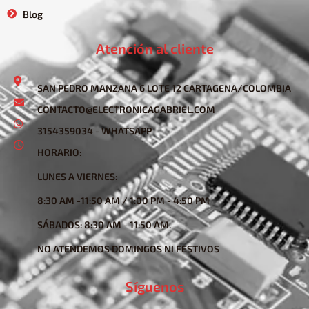
Blog
Atención al cliente
SAN PEDRO MANZANA 6 LOTE 12 CARTAGENA/COLOMBIA
CONTACTO@ELECTRONICAGABRIEL.COM
3154359034 - WHATSAPP
HORARIO:
LUNES A VIERNES:
8:30 AM -11:50 AM / 1:00 PM - 4:50 PM
SÁBADOS: 8:30 AM - 11:50 AM.
NO ATENDEMOS DOMINGOS NI FESTIVOS
Síguenos