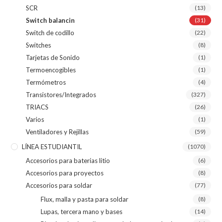
SCR
(13)
Switch balancin
(31)
Switch de codillo
(22)
Switches
(8)
Tarjetas de Sonido
(1)
Termoencogibles
(1)
Termómetros
(4)
Transistores/Integrados
(327)
TRIACS
(26)
Varios
(1)
Ventiladores y Rejillas
(59)
LÍNEA ESTUDIANTIL
(1070)
Accesorios para baterias litio
(6)
Accesorios para proyectos
(8)
Accesorios para soldar
(77)
Flux, malla y pasta para soldar
(8)
Lupas, tercera mano y bases
(14)