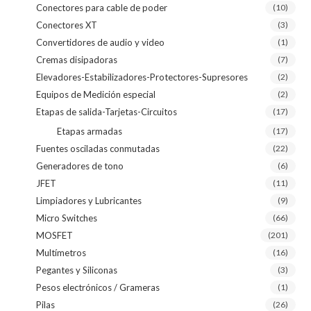
Conectores para cable de poder
(10)
Conectores XT
(3)
Convertidores de audio y video
(1)
Cremas disipadoras
(7)
Elevadores-Estabilizadores-Protectores-Supresores
(2)
Equipos de Medición especial
(2)
Etapas de salida-Tarjetas-Circuitos
(17)
Etapas armadas
(17)
Fuentes osciladas conmutadas
(22)
Generadores de tono
(6)
JFET
(11)
Limpiadores y Lubricantes
(9)
Micro Switches
(66)
MOSFET
(201)
Multímetros
(16)
Pegantes y Siliconas
(3)
Pesos electrónicos / Grameras
(1)
Pilas
(26)