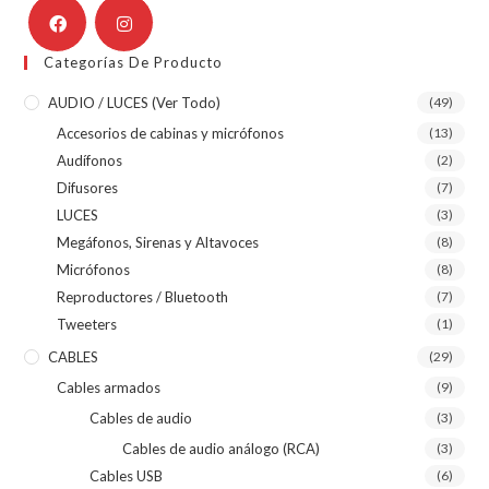
Categorías De Producto
AUDIO / LUCES (ver Todo)
(49)
Accesorios de cabinas y micrófonos
(13)
Audífonos
(2)
Difusores
(7)
LUCES
(3)
Megáfonos, Sirenas y Altavoces
(8)
Micrófonos
(8)
Reproductores / Bluetooth
(7)
Tweeters
(1)
CABLES
(29)
Cables armados
(9)
Cables de audio
(3)
Cables de audio análogo (RCA)
(3)
Cables USB
(6)