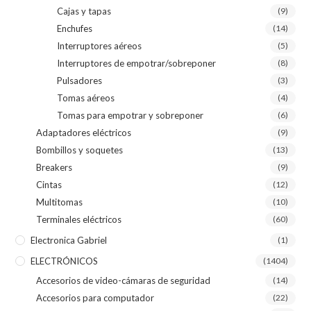
Cajas y tapas
(9)
Enchufes
(14)
Interruptores aéreos
(5)
Interruptores de empotrar/sobreponer
(8)
Pulsadores
(3)
Tomas aéreos
(4)
Tomas para empotrar y sobreponer
(6)
Adaptadores eléctricos
(9)
Bombillos y soquetes
(13)
Breakers
(9)
Cintas
(12)
Multitomas
(10)
Terminales eléctricos
(60)
Electronica Gabriel
(1)
ELECTRÓNICOS
(1404)
Accesorios de video-cámaras de seguridad
(14)
Accesorios para computador
(22)