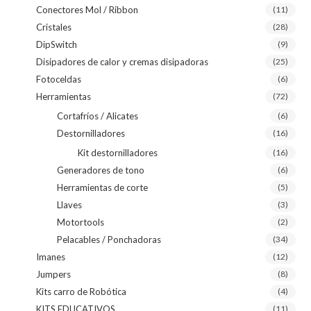
Conectores Mol / Ribbon
(11)
Cristales
(28)
DipSwitch
(9)
Disipadores de calor y cremas disipadoras
(25)
Fotoceldas
(6)
Herramientas
(72)
Cortafríos / Alicates
(6)
Destornilladores
(16)
Kit destornilladores
(16)
Generadores de tono
(6)
Herramientas de corte
(5)
Llaves
(3)
Motortools
(2)
Pelacables / Ponchadoras
(34)
Imanes
(12)
Jumpers
(8)
Kits carro de Robótica
(4)
KITS EDUCATIVOS
(11)