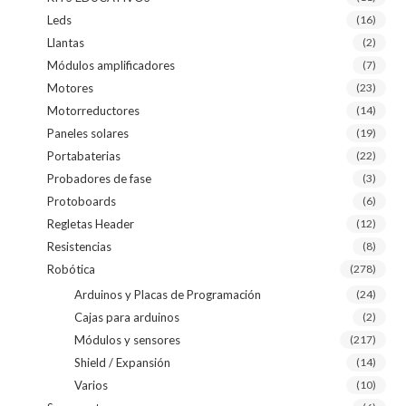
Leds
(16)
Llantas
(2)
Módulos amplificadores
(7)
Motores
(23)
Motorreductores
(14)
Paneles solares
(19)
Portabaterias
(22)
Probadores de fase
(3)
Protoboards
(6)
Regletas Header
(12)
Resistencias
(8)
Robótica
(278)
Arduinos y Placas de Programación
(24)
Cajas para arduinos
(2)
Módulos y sensores
(217)
Shield / Expansión
(14)
Varios
(10)