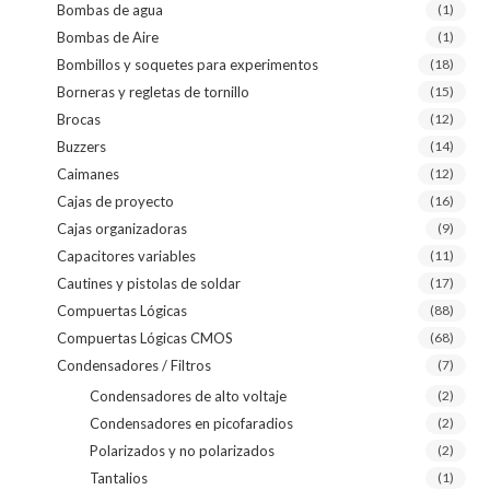
Bombas de agua
(1)
Bombas de Aire
(1)
Bombillos y soquetes para experimentos
(18)
Borneras y regletas de tornillo
(15)
Brocas
(12)
Buzzers
(14)
Caimanes
(12)
Cajas de proyecto
(16)
Cajas organizadoras
(9)
Capacitores variables
(11)
Cautines y pistolas de soldar
(17)
Compuertas Lógicas
(88)
Compuertas Lógicas CMOS
(68)
Condensadores / Filtros
(7)
Condensadores de alto voltaje
(2)
Condensadores en picofaradios
(2)
Polarizados y no polarizados
(2)
Tantalios
(1)