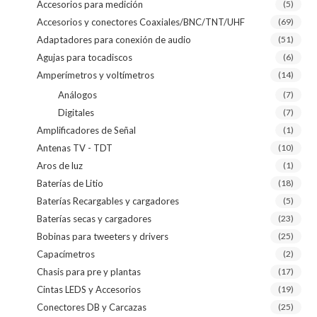
Accesorios para medición
(5)
Accesorios y conectores Coaxiales/BNC/TNT/UHF
(69)
Adaptadores para conexión de audio
(51)
Agujas para tocadiscos
(6)
Amperímetros y voltímetros
(14)
Análogos
(7)
Digitales
(7)
Amplificadores de Señal
(1)
Antenas TV - TDT
(10)
Aros de luz
(1)
Baterías de Litio
(18)
Baterías Recargables y cargadores
(5)
Baterías secas y cargadores
(23)
Bobinas para tweeters y drivers
(25)
Capacímetros
(2)
Chasis para pre y plantas
(17)
Cintas LEDS y Accesorios
(19)
Conectores DB y Carcazas
(25)