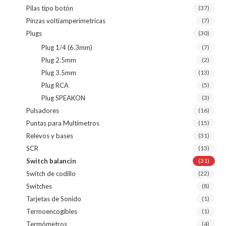
Pilas tipo botón
(37)
Pinzas voltiamperimetricas
(7)
Plugs
(30)
Plug 1/4 (6.3mm)
(7)
Plug 2.5mm
(2)
Plug 3.5mm
(13)
Plug RCA
(5)
Plug SPEAKON
(3)
Pulsadores
(16)
Puntas para Multímetros
(15)
Relevos y bases
(31)
SCR
(13)
Switch balancin
(31)
Switch de codillo
(22)
Switches
(8)
Tarjetas de Sonido
(1)
Termoencogibles
(1)
Termómetros
(4)