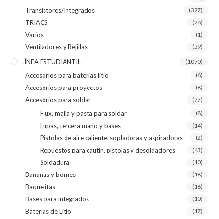
Transistores/Integrados
(327)
TRIACS
(26)
Varios
(1)
Ventiladores y Rejillas
(59)
LÍNEA ESTUDIANTIL
(1070)
Accesorios para baterias litio
(6)
Accesorios para proyectos
(8)
Accesorios para soldar
(77)
Flux, malla y pasta para soldar
(8)
Lupas, tercera mano y bases
(14)
Pistolas de aire caliente, sopladoras y aspiradoras
(2)
Repuestos para cautín, pistolas y desoldadores
(43)
Soldadura
(10)
Bananas y bornes
(18)
Baquelitas
(16)
Bases para integrados
(10)
Baterías de Litio
(17)