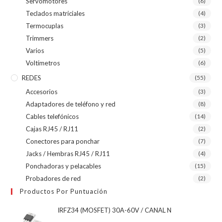
Servomotores
(6)
Teclados matriciales
(4)
Termocuplas
(3)
Trimmers
(2)
Varios
(5)
Voltímetros
(6)
REDES
(55)
Accesorios
(3)
Adaptadores de teléfono y red
(8)
Cables telefónicos
(14)
Cajas RJ45 / RJ11
(2)
Conectores para ponchar
(7)
Jacks / Hembras RJ45 / RJ11
(4)
Ponchadoras y pelacables
(15)
Probadores de red
(2)
Productos Por Puntuación
IRFZ34 (MOSFET) 30A-60V / CANAL N