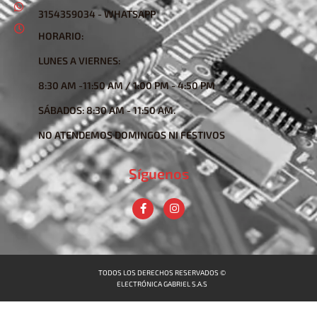
3154359034 - WHATSAPP
HORARIO:
LUNES A VIERNES:
8:30 AM -11:50 AM / 1:00 PM - 4:50 PM
SÁBADOS: 8:30 AM - 11:50 AM.
NO ATENDEMOS DOMINGOS NI FESTIVOS
Síguenos
TODOS LOS DERECHOS RESERVADOS ©
ELECTRÓNICA GABRIEL S.A.S