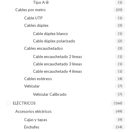
Tipo A-B
(1)
Cables por metro
(20)
Cable UTP
(1)
Cables dúplex
(3)
Cable dúplex blanco
(1)
Cable dúplex polarizado
(2)
Cables encauchetados
(3)
Cable encauchetado 2 líneas
(1)
Cable encauchetado 3 líneas
(1)
Cable encauchetado 4 líneas
(1)
Cables estéreos
(4)
Vehicular
(7)
Vehicular Calibrado
(7)
ELÉCTRICOS
(166)
Accesorios eléctricos
(49)
Cajas y tapas
(9)
Enchufes
(14)