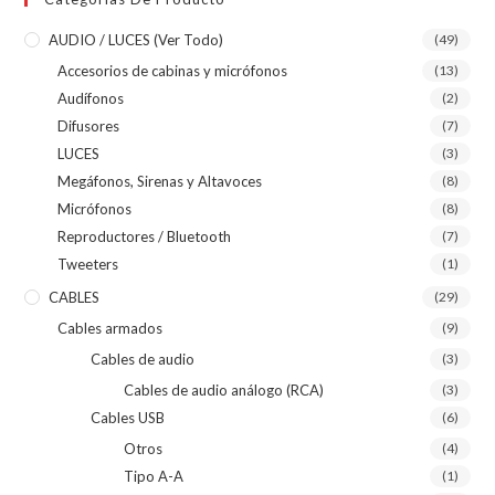
AUDIO / LUCES (ver Todo)
(49)
Accesorios de cabinas y micrófonos
(13)
Audífonos
(2)
Difusores
(7)
LUCES
(3)
Megáfonos, Sirenas y Altavoces
(8)
Micrófonos
(8)
Reproductores / Bluetooth
(7)
Tweeters
(1)
CABLES
(29)
Cables armados
(9)
Cables de audio
(3)
Cables de audio análogo (RCA)
(3)
Cables USB
(6)
Otros
(4)
Tipo A-A
(1)