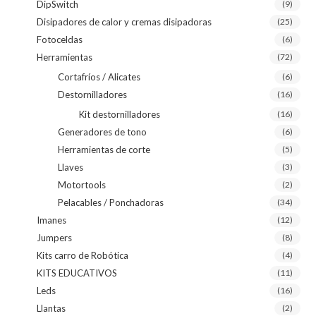
DipSwitch
(9)
Disipadores de calor y cremas disipadoras
(25)
Fotoceldas
(6)
Herramientas
(72)
Cortafríos / Alicates
(6)
Destornilladores
(16)
Kit destornilladores
(16)
Generadores de tono
(6)
Herramientas de corte
(5)
Llaves
(3)
Motortools
(2)
Pelacables / Ponchadoras
(34)
Imanes
(12)
Jumpers
(8)
Kits carro de Robótica
(4)
KITS EDUCATIVOS
(11)
Leds
(16)
Llantas
(2)