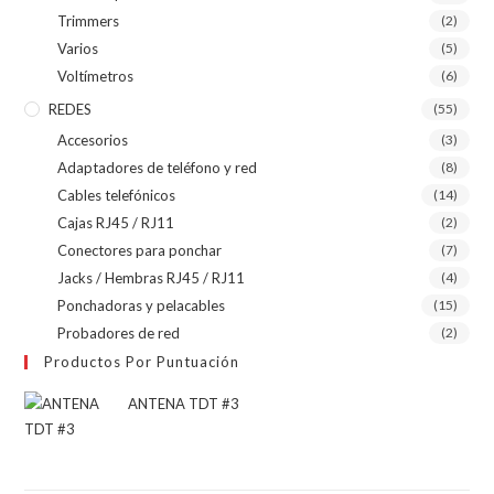
Trimmers
(2)
Varios
(5)
Voltímetros
(6)
REDES
(55)
Accesorios
(3)
Adaptadores de teléfono y red
(8)
Cables telefónicos
(14)
Cajas RJ45 / RJ11
(2)
Conectores para ponchar
(7)
Jacks / Hembras RJ45 / RJ11
(4)
Ponchadoras y pelacables
(15)
Probadores de red
(2)
Productos Por Puntuación
ANTENA TDT #3