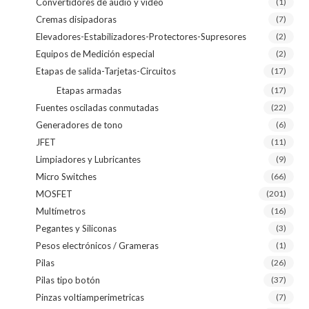
Convertidores de audio y video
(1)
Cremas disipadoras
(7)
Elevadores-Estabilizadores-Protectores-Supresores
(2)
Equipos de Medición especial
(2)
Etapas de salida-Tarjetas-Circuitos
(17)
Etapas armadas
(17)
Fuentes osciladas conmutadas
(22)
Generadores de tono
(6)
JFET
(11)
Limpiadores y Lubricantes
(9)
Micro Switches
(66)
MOSFET
(201)
Multímetros
(16)
Pegantes y Siliconas
(3)
Pesos electrónicos / Grameras
(1)
Pilas
(26)
Pilas tipo botón
(37)
Pinzas voltiamperimetricas
(7)