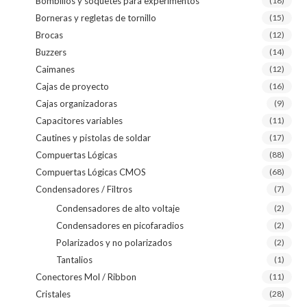
Bombillos y soquetes para experimentos
(18)
Borneras y regletas de tornillo
(15)
Brocas
(12)
Buzzers
(14)
Caimanes
(12)
Cajas de proyecto
(16)
Cajas organizadoras
(9)
Capacitores variables
(11)
Cautines y pistolas de soldar
(17)
Compuertas Lógicas
(88)
Compuertas Lógicas CMOS
(68)
Condensadores / Filtros
(7)
Condensadores de alto voltaje
(2)
Condensadores en picofaradios
(2)
Polarizados y no polarizados
(2)
Tantalios
(1)
Conectores Mol / Ribbon
(11)
Cristales
(28)