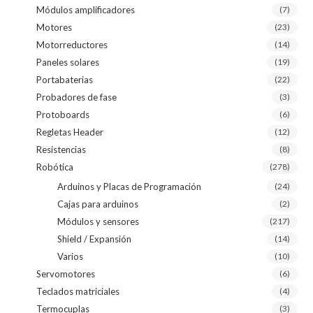
Módulos amplificadores
(7)
Motores
(23)
Motorreductores
(14)
Paneles solares
(19)
Portabaterias
(22)
Probadores de fase
(3)
Protoboards
(6)
Regletas Header
(12)
Resistencias
(8)
Robótica
(278)
Arduinos y Placas de Programación
(24)
Cajas para arduinos
(2)
Módulos y sensores
(217)
Shield / Expansión
(14)
Varios
(10)
Servomotores
(6)
Teclados matriciales
(4)
Termocuplas
(3)