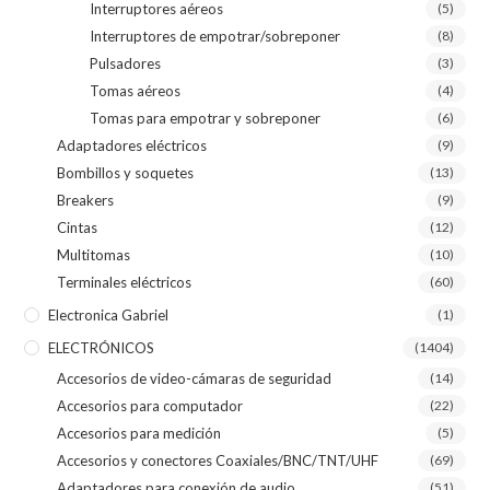
Interruptores aéreos
(5)
Interruptores de empotrar/sobreponer
(8)
Pulsadores
(3)
Tomas aéreos
(4)
Tomas para empotrar y sobreponer
(6)
Adaptadores eléctricos
(9)
Bombillos y soquetes
(13)
Breakers
(9)
Cintas
(12)
Multitomas
(10)
Terminales eléctricos
(60)
Electronica Gabriel
(1)
ELECTRÓNICOS
(1404)
Accesorios de video-cámaras de seguridad
(14)
Accesorios para computador
(22)
Accesorios para medición
(5)
Accesorios y conectores Coaxiales/BNC/TNT/UHF
(69)
Adaptadores para conexión de audio
(51)