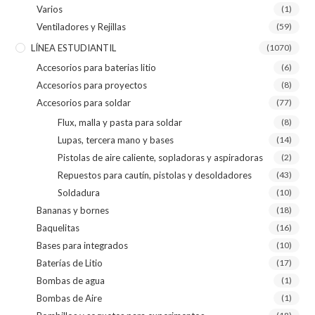
Varios
(1)
Ventiladores y Rejillas
(59)
LÍNEA ESTUDIANTIL
(1070)
Accesorios para baterias litio
(6)
Accesorios para proyectos
(8)
Accesorios para soldar
(77)
Flux, malla y pasta para soldar
(8)
Lupas, tercera mano y bases
(14)
Pistolas de aire caliente, sopladoras y aspiradoras
(2)
Repuestos para cautín, pistolas y desoldadores
(43)
Soldadura
(10)
Bananas y bornes
(18)
Baquelitas
(16)
Bases para integrados
(10)
Baterías de Litio
(17)
Bombas de agua
(1)
Bombas de Aire
(1)