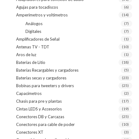
Agujas para tocadiscos
(6)
Amperímetros y voltímetros
(14)
Análogos
(7)
Digitales
(7)
Amplificadores de Señal
(1)
Antenas TV - TDT
(10)
Aros de luz
(1)
Baterías de Litio
(18)
Baterías Recargables y cargadores
(5)
Baterías secas y cargadores
(23)
Bobinas para tweeters y drivers
(25)
Capacímetros
(2)
Chasis para pre y plantas
(17)
Cintas LEDS y Accesorios
(19)
Conectores DB y Carcazas
(25)
Conectores para cable de poder
(10)
Conectores XT
(3)