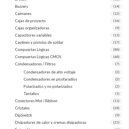
Buzzers
(14)
Caimanes
(12)
Cajas de proyecto
(16)
Cajas organizadoras
(9)
Capacitores variables
(11)
Cautines y pistolas de soldar
(17)
Compuertas Lógicas
(88)
Compuertas Lógicas CMOS
(68)
Condensadores / Filtros
(7)
Condensadores de alto voltaje
(2)
Condensadores en picofaradios
(2)
Polarizados y no polarizados
(2)
Tantalios
(1)
Conectores Mol / Ribbon
(11)
Cristales
(28)
DipSwitch
(9)
Disipadores de calor y cremas disipadoras
(25)