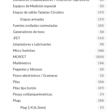
Equipos de Medición especial
(2)
Etapas de salida-Tarjetas-Circuitos
(17)
Etapas armadas
(17)
Fuentes osciladas conmutadas
(22)
Generadores de tono
(6)
JFET
(11)
Limpiadores y Lubricantes
(9)
Micro Switches
(66)
MOSFET
(201)
Multímetros
(16)
Pegantes y Siliconas
(3)
Pesos electrónicos / Grameras
(1)
Pilas
(26)
Pilas tipo botón
(37)
Pinzas voltiamperimetricas
(7)
Plugs
(30)
Plug 1/4 (6.3mm)
(7)