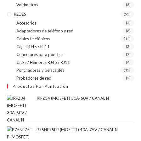
Voltímetros
(6)
REDES
(55)
Accesorios
(3)
Adaptadores de teléfono y red
(8)
Cables telefónicos
(14)
Cajas RJ45 / RJ11
(2)
Conectores para ponchar
(7)
Jacks / Hembras RJ45 / RJ11
(4)
Ponchadoras y pelacables
(15)
Probadores de red
(2)
Productos Por Puntuación
IRFZ34 (MOSFET) 30A-60V / CANAL N
P75NE75FP (MOSFET) 40A-75V / CANAL N