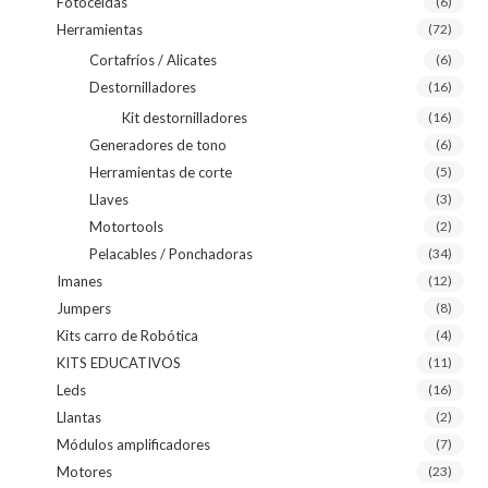
Fotoceldas
(6)
Herramientas
(72)
Cortafríos / Alicates
(6)
Destornilladores
(16)
Kit destornilladores
(16)
Generadores de tono
(6)
Herramientas de corte
(5)
Llaves
(3)
Motortools
(2)
Pelacables / Ponchadoras
(34)
Imanes
(12)
Jumpers
(8)
Kits carro de Robótica
(4)
KITS EDUCATIVOS
(11)
Leds
(16)
Llantas
(2)
Módulos amplificadores
(7)
Motores
(23)