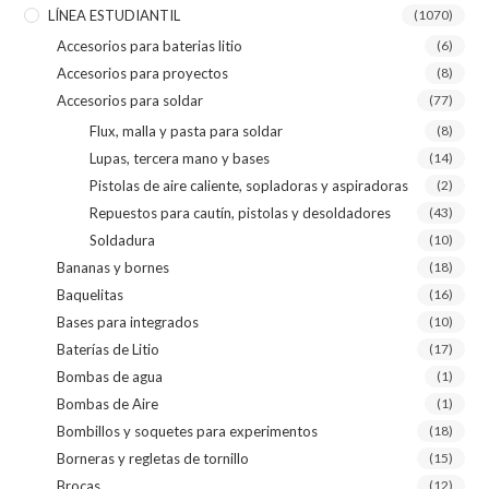
LÍNEA ESTUDIANTIL
(1070)
Accesorios para baterias litio
(6)
Accesorios para proyectos
(8)
Accesorios para soldar
(77)
Flux, malla y pasta para soldar
(8)
Lupas, tercera mano y bases
(14)
Pistolas de aire caliente, sopladoras y aspiradoras
(2)
Repuestos para cautín, pistolas y desoldadores
(43)
Soldadura
(10)
Bananas y bornes
(18)
Baquelitas
(16)
Bases para integrados
(10)
Baterías de Litio
(17)
Bombas de agua
(1)
Bombas de Aire
(1)
Bombillos y soquetes para experimentos
(18)
Borneras y regletas de tornillo
(15)
Brocas
(12)