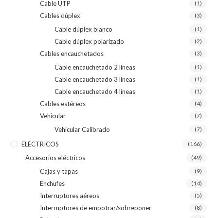
Cable UTP
(1)
Cables dúplex
(3)
Cable dúplex blanco
(1)
Cable dúplex polarizado
(2)
Cables encauchetados
(3)
Cable encauchetado 2 líneas
(1)
Cable encauchetado 3 líneas
(1)
Cable encauchetado 4 líneas
(1)
Cables estéreos
(4)
Vehicular
(7)
Vehicular Calibrado
(7)
ELÉCTRICOS
(166)
Accesorios eléctricos
(49)
Cajas y tapas
(9)
Enchufes
(14)
Interruptores aéreos
(5)
Interruptores de empotrar/sobreponer
(8)