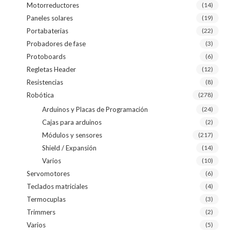
Motorreductores
(14)
Paneles solares
(19)
Portabaterias
(22)
Probadores de fase
(3)
Protoboards
(6)
Regletas Header
(12)
Resistencias
(8)
Robótica
(278)
Arduinos y Placas de Programación
(24)
Cajas para arduinos
(2)
Módulos y sensores
(217)
Shield / Expansión
(14)
Varios
(10)
Servomotores
(6)
Teclados matriciales
(4)
Termocuplas
(3)
Trimmers
(2)
Varios
(5)