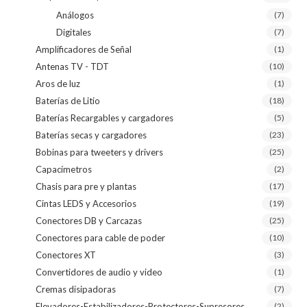
Análogos
(7)
Digitales
(7)
Amplificadores de Señal
(1)
Antenas TV - TDT
(10)
Aros de luz
(1)
Baterías de Litio
(18)
Baterías Recargables y cargadores
(5)
Baterías secas y cargadores
(23)
Bobinas para tweeters y drivers
(25)
Capacímetros
(2)
Chasis para pre y plantas
(17)
Cintas LEDS y Accesorios
(19)
Conectores DB y Carcazas
(25)
Conectores para cable de poder
(10)
Conectores XT
(3)
Convertidores de audio y video
(1)
Cremas disipadoras
(7)
Elevadores-Estabilizadores-Protectores-Supresores
(2)