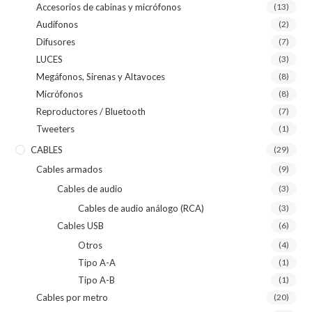
Accesorios de cabinas y micrófonos
(13)
Audífonos
(2)
Difusores
(7)
LUCES
(3)
Megáfonos, Sirenas y Altavoces
(8)
Micrófonos
(8)
Reproductores / Bluetooth
(7)
Tweeters
(1)
CABLES
(29)
Cables armados
(9)
Cables de audio
(3)
Cables de audio análogo (RCA)
(3)
Cables USB
(6)
Otros
(4)
Tipo A-A
(1)
Tipo A-B
(1)
Cables por metro
(20)