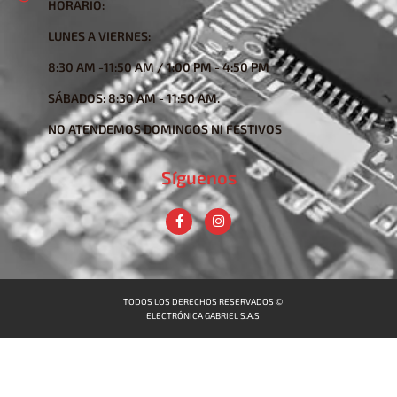
HORARIO:
LUNES A VIERNES:
8:30 AM -11:50 AM / 1:00 PM - 4:50 PM
SÁBADOS: 8:30 AM - 11:50 AM.
NO ATENDEMOS DOMINGOS NI FESTIVOS
Síguenos
TODOS LOS DERECHOS RESERVADOS ©
ELECTRÓNICA GABRIEL S.A.S