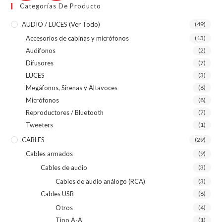
Categorías De Producto
AUDIO / LUCES (ver Todo)
(49)
Accesorios de cabinas y micrófonos
(13)
Audífonos
(2)
Difusores
(7)
LUCES
(3)
Megáfonos, Sirenas y Altavoces
(8)
Micrófonos
(8)
Reproductores / Bluetooth
(7)
Tweeters
(1)
CABLES
(29)
Cables armados
(9)
Cables de audio
(3)
Cables de audio análogo (RCA)
(3)
Cables USB
(6)
Otros
(4)
Tipo A-A
(1)