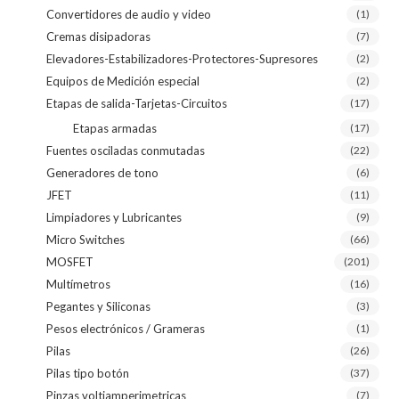
Convertidores de audio y video
(1)
Cremas disipadoras
(7)
Elevadores-Estabilizadores-Protectores-Supresores
(2)
Equipos de Medición especial
(2)
Etapas de salida-Tarjetas-Circuitos
(17)
Etapas armadas
(17)
Fuentes osciladas conmutadas
(22)
Generadores de tono
(6)
JFET
(11)
Limpiadores y Lubricantes
(9)
Micro Switches
(66)
MOSFET
(201)
Multímetros
(16)
Pegantes y Siliconas
(3)
Pesos electrónicos / Grameras
(1)
Pilas
(26)
Pilas tipo botón
(37)
Pinzas voltiamperimetricas
(7)