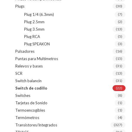
Plugs
(30)
Plug 1/4 (6.3mm)
(7)
Plug 2.5mm
(2)
Plug 3.5mm
(13)
Plug RCA
(5)
Plug SPEAKON
(3)
Pulsadores
(16)
Puntas para Multímetros
(15)
Relevos y bases
(31)
SCR
(13)
Switch balancin
(31)
Switch de codillo
(22)
Switches
(8)
Tarjetas de Sonido
(1)
Termoencogibles
(1)
Termómetros
(4)
Transistores/Integrados
(327)