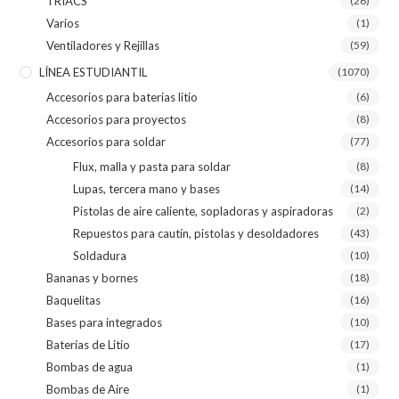
TRIACS
(26)
Varios
(1)
Ventiladores y Rejillas
(59)
LÍNEA ESTUDIANTIL
(1070)
Accesorios para baterias litio
(6)
Accesorios para proyectos
(8)
Accesorios para soldar
(77)
Flux, malla y pasta para soldar
(8)
Lupas, tercera mano y bases
(14)
Pistolas de aire caliente, sopladoras y aspiradoras
(2)
Repuestos para cautín, pistolas y desoldadores
(43)
Soldadura
(10)
Bananas y bornes
(18)
Baquelitas
(16)
Bases para integrados
(10)
Baterías de Litio
(17)
Bombas de agua
(1)
Bombas de Aire
(1)