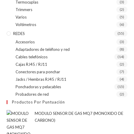
Termocuplas
(3)
Trimmers
(2)
Varios
(5)
Voltímetros
(6)
REDES
(55)
Accesorios
(3)
Adaptadores de teléfono y red
(8)
Cables telefónicos
(14)
Cajas RJ45 / RJ11
(2)
Conectores para ponchar
(7)
Jacks / Hembras RJ45 / RJ11
(4)
Ponchadoras y pelacables
(15)
Probadores de red
(2)
Productos Por Puntuación
MODULO SENSOR DE GAS MQ7 (MONOXIDO DE
CARBONO)