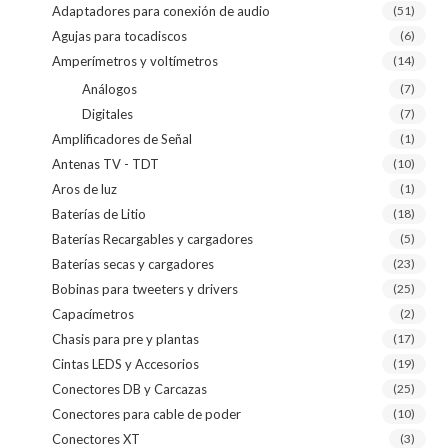
Adaptadores para conexión de audio
(51)
Agujas para tocadiscos
(6)
Amperímetros y voltímetros
(14)
Análogos
(7)
Digitales
(7)
Amplificadores de Señal
(1)
Antenas TV - TDT
(10)
Aros de luz
(1)
Baterías de Litio
(18)
Baterías Recargables y cargadores
(5)
Baterías secas y cargadores
(23)
Bobinas para tweeters y drivers
(25)
Capacímetros
(2)
Chasis para pre y plantas
(17)
Cintas LEDS y Accesorios
(19)
Conectores DB y Carcazas
(25)
Conectores para cable de poder
(10)
Conectores XT
(3)