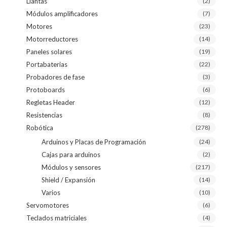
Llantas
(2)
Módulos amplificadores
(7)
Motores
(23)
Motorreductores
(14)
Paneles solares
(19)
Portabaterias
(22)
Probadores de fase
(3)
Protoboards
(6)
Regletas Header
(12)
Resistencias
(8)
Robótica
(278)
Arduinos y Placas de Programación
(24)
Cajas para arduinos
(2)
Módulos y sensores
(217)
Shield / Expansión
(14)
Varios
(10)
Servomotores
(6)
Teclados matriciales
(4)