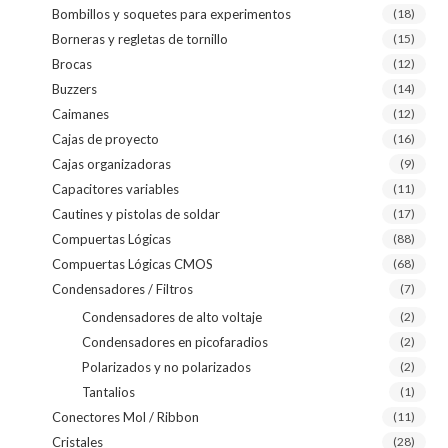
Bombillos y soquetes para experimentos
(18)
Borneras y regletas de tornillo
(15)
Brocas
(12)
Buzzers
(14)
Caimanes
(12)
Cajas de proyecto
(16)
Cajas organizadoras
(9)
Capacitores variables
(11)
Cautines y pistolas de soldar
(17)
Compuertas Lógicas
(88)
Compuertas Lógicas CMOS
(68)
Condensadores / Filtros
(7)
Condensadores de alto voltaje
(2)
Condensadores en picofaradios
(2)
Polarizados y no polarizados
(2)
Tantalios
(1)
Conectores Mol / Ribbon
(11)
Cristales
(28)