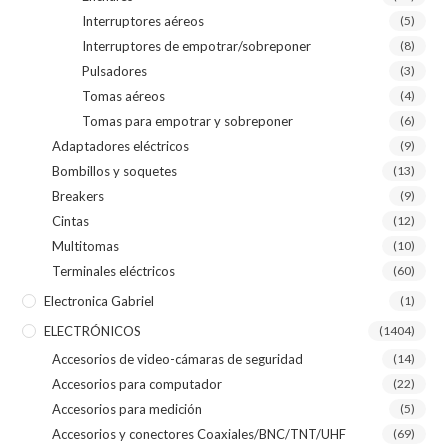
Interruptores aéreos
(5)
Interruptores de empotrar/sobreponer
(8)
Pulsadores
(3)
Tomas aéreos
(4)
Tomas para empotrar y sobreponer
(6)
Adaptadores eléctricos
(9)
Bombillos y soquetes
(13)
Breakers
(9)
Cintas
(12)
Multitomas
(10)
Terminales eléctricos
(60)
Electronica Gabriel
(1)
ELECTRÓNICOS
(1404)
Accesorios de video-cámaras de seguridad
(14)
Accesorios para computador
(22)
Accesorios para medición
(5)
Accesorios y conectores Coaxiales/BNC/TNT/UHF
(69)