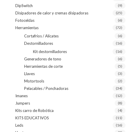
DipSwitch
(9)
Disipadores de calor y cremas disipadoras
(25)
Fotoceldas
(6)
Herramientas
(72)
Cortafríos / Alicates
(6)
Destornilladores
(16)
Kit destornilladores
(16)
Generadores de tono
(6)
Herramientas de corte
(5)
Llaves
(3)
Motortools
(2)
Pelacables / Ponchadoras
(34)
Imanes
(12)
Jumpers
(8)
Kits carro de Robótica
(4)
KITS EDUCATIVOS
(11)
Leds
(16)