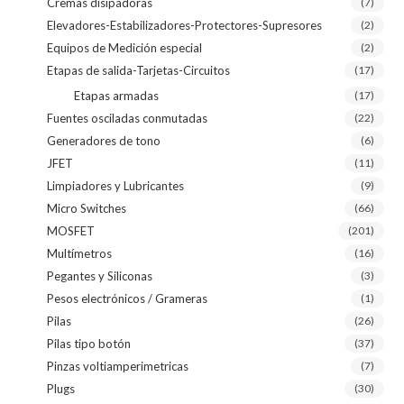
Cremas disipadoras
(7)
Elevadores-Estabilizadores-Protectores-Supresores
(2)
Equipos de Medición especial
(2)
Etapas de salida-Tarjetas-Circuitos
(17)
Etapas armadas
(17)
Fuentes osciladas conmutadas
(22)
Generadores de tono
(6)
JFET
(11)
Limpiadores y Lubricantes
(9)
Micro Switches
(66)
MOSFET
(201)
Multímetros
(16)
Pegantes y Siliconas
(3)
Pesos electrónicos / Grameras
(1)
Pilas
(26)
Pilas tipo botón
(37)
Pinzas voltiamperimetricas
(7)
Plugs
(30)