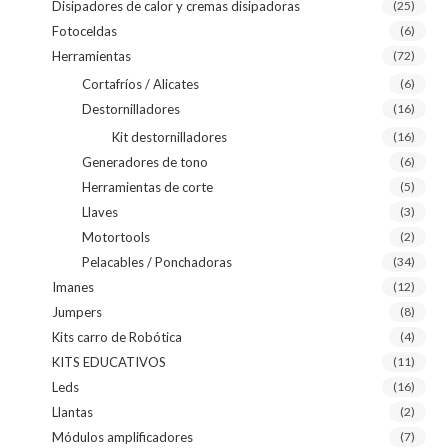
Disipadores de calor y cremas disipadoras
(25)
Fotoceldas
(6)
Herramientas
(72)
Cortafríos / Alicates
(6)
Destornilladores
(16)
Kit destornilladores
(16)
Generadores de tono
(6)
Herramientas de corte
(5)
Llaves
(3)
Motortools
(2)
Pelacables / Ponchadoras
(34)
Imanes
(12)
Jumpers
(8)
Kits carro de Robótica
(4)
KITS EDUCATIVOS
(11)
Leds
(16)
Llantas
(2)
Módulos amplificadores
(7)