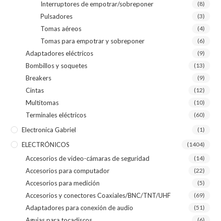
Interruptores de empotrar/sobreponer
(8)
Pulsadores
(3)
Tomas aéreos
(4)
Tomas para empotrar y sobreponer
(6)
Adaptadores eléctricos
(9)
Bombillos y soquetes
(13)
Breakers
(9)
Cintas
(12)
Multitomas
(10)
Terminales eléctricos
(60)
Electronica Gabriel
(1)
ELECTRÓNICOS
(1404)
Accesorios de video-cámaras de seguridad
(14)
Accesorios para computador
(22)
Accesorios para medición
(5)
Accesorios y conectores Coaxiales/BNC/TNT/UHF
(69)
Adaptadores para conexión de audio
(51)
Agujas para tocadiscos
(6)