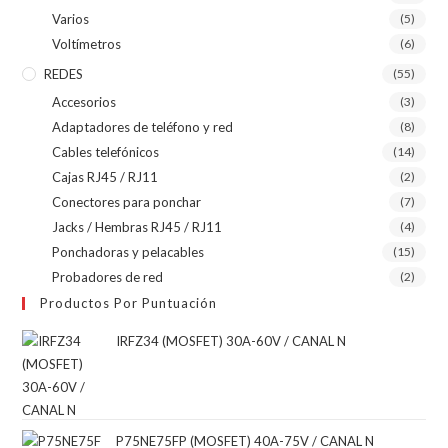
Varios
(5)
Voltímetros
(6)
REDES
(55)
Accesorios
(3)
Adaptadores de teléfono y red
(8)
Cables telefónicos
(14)
Cajas RJ45 / RJ11
(2)
Conectores para ponchar
(7)
Jacks / Hembras RJ45 / RJ11
(4)
Ponchadoras y pelacables
(15)
Probadores de red
(2)
Productos Por Puntuación
IRFZ34 (MOSFET) 30A-60V / CANAL N
P75NE75FP (MOSFET) 40A-75V / CANAL N