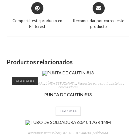
Compartir este producto en
Recomendar por correo este
Pinterest
producto
Productos relacionados
AGOTADO
Accesorios para soldar
,
LÍNEA ESTUDIANTIL
,
Repuestos para cautín, pistolas y
desoldadores
PUNTA DE CAUTÍN #13
Leer más
Accesorios para soldar
,
LÍNEA ESTUDIANTIL
,
Soldadura