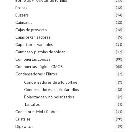
Borneras y regletas de tornillo
(15)
Brocas
(12)
Buzzers
(14)
Caimanes
(12)
Cajas de proyecto
(16)
Cajas organizadoras
(9)
Capacitores variables
(11)
Cautines y pistolas de soldar
(17)
Compuertas Lógicas
(88)
Compuertas Lógicas CMOS
(68)
Condensadores / Filtros
(7)
Condensadores de alto voltaje
(2)
Condensadores en picofaradios
(2)
Polarizados y no polarizados
(2)
Tantalios
(1)
Conectores Mol / Ribbon
(11)
Cristales
(28)
DipSwitch
(9)