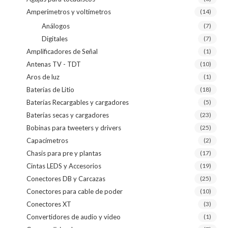
Amperímetros y voltímetros
(14)
Análogos
(7)
Digitales
(7)
Amplificadores de Señal
(1)
Antenas TV - TDT
(10)
Aros de luz
(1)
Baterías de Litio
(18)
Baterías Recargables y cargadores
(5)
Baterías secas y cargadores
(23)
Bobinas para tweeters y drivers
(25)
Capacímetros
(2)
Chasis para pre y plantas
(17)
Cintas LEDS y Accesorios
(19)
Conectores DB y Carcazas
(25)
Conectores para cable de poder
(10)
Conectores XT
(3)
Convertidores de audio y video
(1)