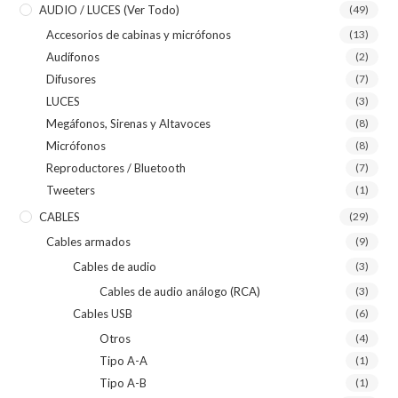
AUDIO / LUCES (ver Todo)
(49)
Accesorios de cabinas y micrófonos
(13)
Audífonos
(2)
Difusores
(7)
LUCES
(3)
Megáfonos, Sirenas y Altavoces
(8)
Micrófonos
(8)
Reproductores / Bluetooth
(7)
Tweeters
(1)
CABLES
(29)
Cables armados
(9)
Cables de audio
(3)
Cables de audio análogo (RCA)
(3)
Cables USB
(6)
Otros
(4)
Tipo A-A
(1)
Tipo A-B
(1)