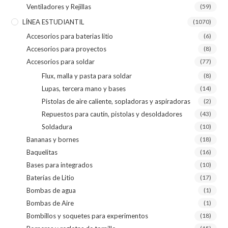
Ventiladores y Rejillas
(59)
LÍNEA ESTUDIANTIL
(1070)
Accesorios para baterias litio
(6)
Accesorios para proyectos
(8)
Accesorios para soldar
(77)
Flux, malla y pasta para soldar
(8)
Lupas, tercera mano y bases
(14)
Pistolas de aire caliente, sopladoras y aspiradoras
(2)
Repuestos para cautín, pistolas y desoldadores
(43)
Soldadura
(10)
Bananas y bornes
(18)
Baquelitas
(16)
Bases para integrados
(10)
Baterías de Litio
(17)
Bombas de agua
(1)
Bombas de Aire
(1)
Bombillos y soquetes para experimentos
(18)