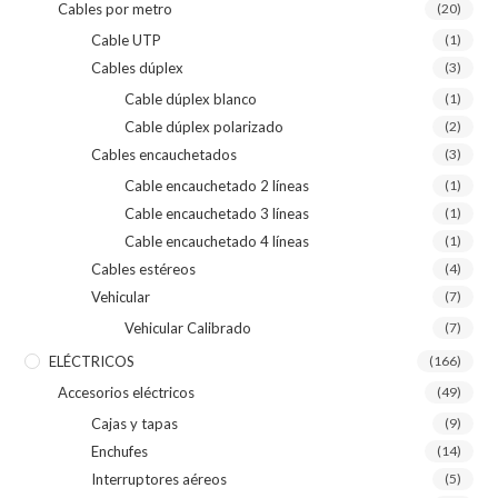
Cables por metro
(20)
Cable UTP
(1)
Cables dúplex
(3)
Cable dúplex blanco
(1)
Cable dúplex polarizado
(2)
Cables encauchetados
(3)
Cable encauchetado 2 líneas
(1)
Cable encauchetado 3 líneas
(1)
Cable encauchetado 4 líneas
(1)
Cables estéreos
(4)
Vehicular
(7)
Vehicular Calibrado
(7)
ELÉCTRICOS
(166)
Accesorios eléctricos
(49)
Cajas y tapas
(9)
Enchufes
(14)
Interruptores aéreos
(5)