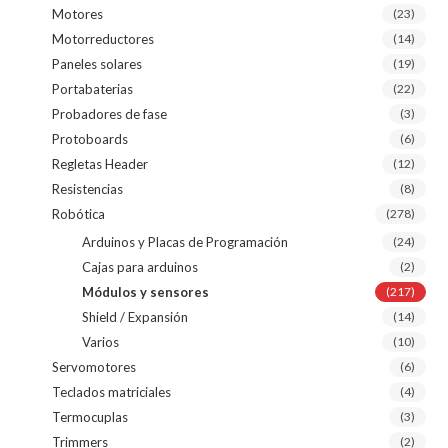
Motores
(23)
Motorreductores
(14)
Paneles solares
(19)
Portabaterias
(22)
Probadores de fase
(3)
Protoboards
(6)
Regletas Header
(12)
Resistencias
(8)
Robótica
(278)
Arduinos y Placas de Programación
(24)
Cajas para arduinos
(2)
Módulos y sensores
(217)
Shield / Expansión
(14)
Varios
(10)
Servomotores
(6)
Teclados matriciales
(4)
Termocuplas
(3)
Trimmers
(2)