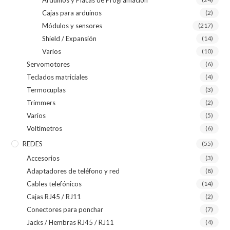
Cajas para arduinos
(2)
Módulos y sensores
(217)
Shield / Expansión
(14)
Varios
(10)
Servomotores
(6)
Teclados matriciales
(4)
Termocuplas
(3)
Trimmers
(2)
Varios
(5)
Voltímetros
(6)
REDES
(55)
Accesorios
(3)
Adaptadores de teléfono y red
(8)
Cables telefónicos
(14)
Cajas RJ45 / RJ11
(2)
Conectores para ponchar
(7)
Jacks / Hembras RJ45 / RJ11
(4)