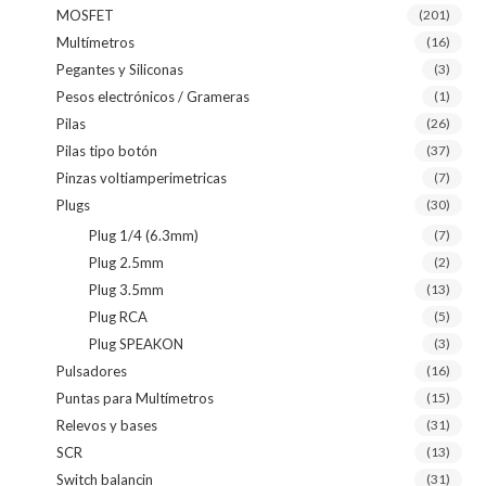
MOSFET
(201)
Multímetros
(16)
Pegantes y Siliconas
(3)
Pesos electrónicos / Grameras
(1)
Pilas
(26)
Pilas tipo botón
(37)
Pinzas voltiamperimetricas
(7)
Plugs
(30)
Plug 1/4 (6.3mm)
(7)
Plug 2.5mm
(2)
Plug 3.5mm
(13)
Plug RCA
(5)
Plug SPEAKON
(3)
Pulsadores
(16)
Puntas para Multímetros
(15)
Relevos y bases
(31)
SCR
(13)
Switch balancin
(31)