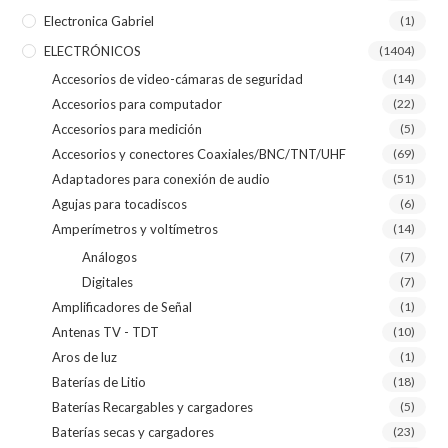
Electronica Gabriel
(1)
ELECTRÓNICOS
(1404)
Accesorios de video-cámaras de seguridad
(14)
Accesorios para computador
(22)
Accesorios para medición
(5)
Accesorios y conectores Coaxiales/BNC/TNT/UHF
(69)
Adaptadores para conexión de audio
(51)
Agujas para tocadiscos
(6)
Amperímetros y voltímetros
(14)
Análogos
(7)
Digitales
(7)
Amplificadores de Señal
(1)
Antenas TV - TDT
(10)
Aros de luz
(1)
Baterías de Litio
(18)
Baterías Recargables y cargadores
(5)
Baterías secas y cargadores
(23)