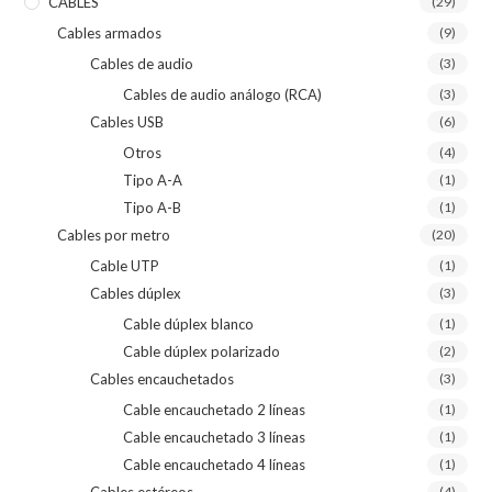
CABLES
(29)
Cables armados
(9)
Cables de audio
(3)
Cables de audio análogo (RCA)
(3)
Cables USB
(6)
Otros
(4)
Tipo A-A
(1)
Tipo A-B
(1)
Cables por metro
(20)
Cable UTP
(1)
Cables dúplex
(3)
Cable dúplex blanco
(1)
Cable dúplex polarizado
(2)
Cables encauchetados
(3)
Cable encauchetado 2 líneas
(1)
Cable encauchetado 3 líneas
(1)
Cable encauchetado 4 líneas
(1)
Cables estéreos
(4)