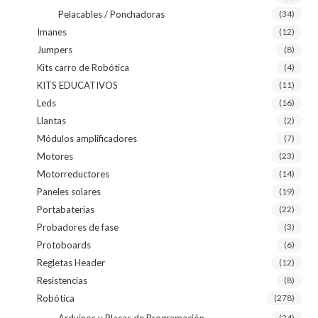
Pelacables / Ponchadoras
(34)
Imanes
(12)
Jumpers
(8)
Kits carro de Robótica
(4)
KITS EDUCATIVOS
(11)
Leds
(16)
Llantas
(2)
Módulos amplificadores
(7)
Motores
(23)
Motorreductores
(14)
Paneles solares
(19)
Portabaterias
(22)
Probadores de fase
(3)
Protoboards
(6)
Regletas Header
(12)
Resistencias
(8)
Robótica
(278)
Arduinos y Placas de Programación
(24)