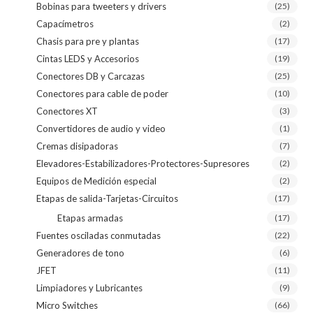
Bobinas para tweeters y drivers
(25)
Capacímetros
(2)
Chasis para pre y plantas
(17)
Cintas LEDS y Accesorios
(19)
Conectores DB y Carcazas
(25)
Conectores para cable de poder
(10)
Conectores XT
(3)
Convertidores de audio y video
(1)
Cremas disipadoras
(7)
Elevadores-Estabilizadores-Protectores-Supresores
(2)
Equipos de Medición especial
(2)
Etapas de salida-Tarjetas-Circuitos
(17)
Etapas armadas
(17)
Fuentes osciladas conmutadas
(22)
Generadores de tono
(6)
JFET
(11)
Limpiadores y Lubricantes
(9)
Micro Switches
(66)