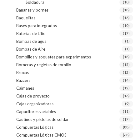
Soldadura
(10)
Bananas y bornes
(18)
Baquelitas
(16)
Bases para integrados
(10)
Baterías de Litio
(17)
Bombas de agua
(1)
Bombas de Aire
(1)
Bombillos y soquetes para experimentos
(18)
Borneras y regletas de tornillo
(15)
Brocas
(12)
Buzzers
(14)
Caimanes
(12)
Cajas de proyecto
(16)
Cajas organizadoras
(9)
Capacitores variables
(11)
Cautines y pistolas de soldar
(17)
Compuertas Lógicas
(88)
Compuertas Lógicas CMOS
(68)