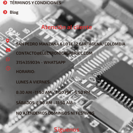
TÉRMINOS Y CONDICIONES
Blog
Atención al cliente
SAN PEDRO MANZANA 6 LOTE 12 CARTAGENA/COLOMBIA
CONTACTO@ELECTRONICAGABRIEL.COM
3154359034 - WHATSAPP
HORARIO:
LUNES A VIERNES:
8:30 AM -11:50 AM / 1:00 PM - 4:50 PM
SÁBADOS: 8:30 AM - 11:50 AM.
NO ATENDEMOS DOMINGOS NI FESTIVOS
Síguenos