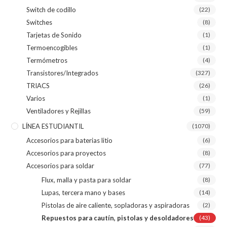
Switch de codillo
(22)
Switches
(8)
Tarjetas de Sonido
(1)
Termoencogibles
(1)
Termómetros
(4)
Transistores/Integrados
(327)
TRIACS
(26)
Varios
(1)
Ventiladores y Rejillas
(59)
LÍNEA ESTUDIANTIL
(1070)
Accesorios para baterias litio
(6)
Accesorios para proyectos
(8)
Accesorios para soldar
(77)
Flux, malla y pasta para soldar
(8)
Lupas, tercera mano y bases
(14)
Pistolas de aire caliente, sopladoras y aspiradoras
(2)
Repuestos para cautín, pistolas y desoldadores
(43)