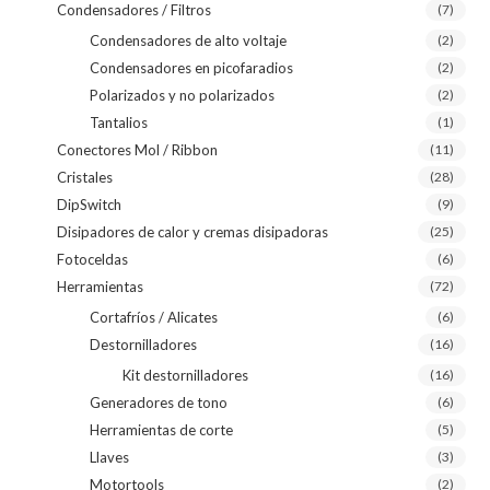
Condensadores / Filtros
(7)
Condensadores de alto voltaje
(2)
Condensadores en picofaradios
(2)
Polarizados y no polarizados
(2)
Tantalios
(1)
Conectores Mol / Ribbon
(11)
Cristales
(28)
DipSwitch
(9)
Disipadores de calor y cremas disipadoras
(25)
Fotoceldas
(6)
Herramientas
(72)
Cortafríos / Alicates
(6)
Destornilladores
(16)
Kit destornilladores
(16)
Generadores de tono
(6)
Herramientas de corte
(5)
Llaves
(3)
Motortools
(2)