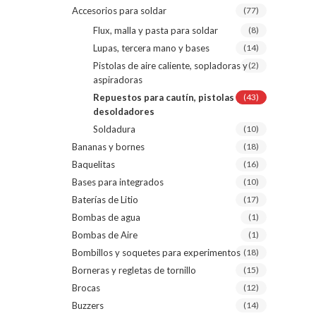
Accesorios para soldar
(77)
Flux, malla y pasta para soldar
(8)
Lupas, tercera mano y bases
(14)
Pistolas de aire caliente, sopladoras y
(2)
aspiradoras
Repuestos para cautín, pistolas y
(43)
desoldadores
Soldadura
(10)
Bananas y bornes
(18)
Baquelitas
(16)
Bases para integrados
(10)
Baterías de Litio
(17)
Bombas de agua
(1)
Bombas de Aire
(1)
Bombillos y soquetes para experimentos
(18)
Borneras y regletas de tornillo
(15)
Brocas
(12)
Buzzers
(14)