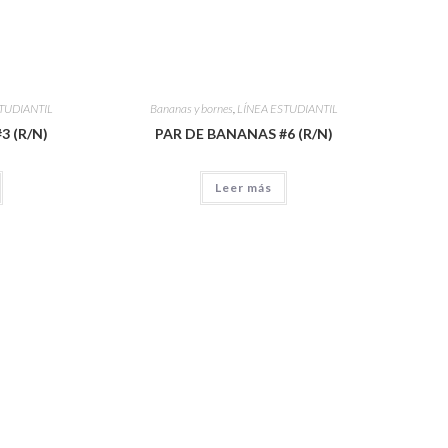
TUDIANTIL
Bananas y bornes
,
LÍNEA ESTUDIANTIL
3 (R/N)
PAR DE BANANAS #6 (R/N)
Leer más