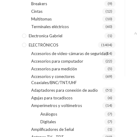
Breakers
(9)
Cintas
(12)
Multitomas
(10)
Terminales eléctricos
(60)
A
Electronica Gabriel
(1)
ELECTRÓNICOS
(1404)
Accesorios de video-cámaras de seguridad
(14)
Accesorios para computador
(22)
Accesorios para medición
(5)
Accesorios y conectores
(69)
Coaxiales/BNC/TNT/UHF
Adaptadores para conexión de audio
(51)
Agujas para tocadiscos
(6)
Amperímetros y voltímetros
(14)
Análogos
(7)
Digitales
(7)
Amplificadores de Señal
(1)
(10)