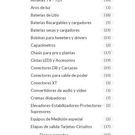
Antenas TV - TDT
Aros de luz
(1)
Baterías de Litio
(18)
Baterías Recargables y cargadores
(5)
Baterías secas y cargadores
(23)
Bobinas para tweeters y drivers
(25)
Capacímetros
(2)
Chasis para pre y plantas
(17)
Cintas LEDS y Accesorios
(19)
Conectores DB y Carcazas
(25)
Conectores para cable de poder
(10)
Conectores XT
(3)
Convertidores de audio y video
(1)
Cremas disipadoras
(7)
Elevadores-Estabilizadores-Protectores-
(2)
Supresores
Equipos de Medición especial
(2)
Etapas de salida-Tarjetas-Circuitos
(17)
(17)