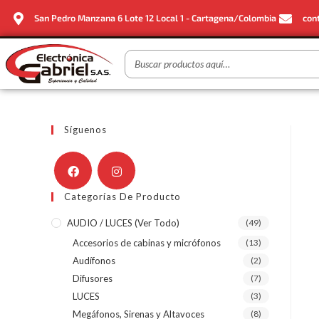
San Pedro Manzana 6 Lote 12 Local 1 - Cartagena/Colombia
con
Síguenos
Categorías De Producto
AUDIO / LUCES (ver Todo)
(49)
Accesorios de cabinas y micrófonos
(13)
Audífonos
(2)
Difusores
(7)
LUCES
(3)
Megáfonos, Sirenas y Altavoces
(8)