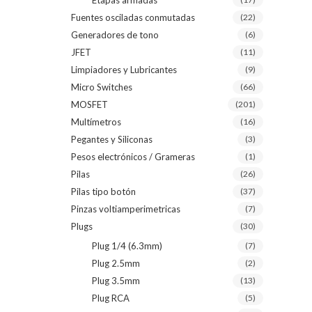
Etapas armadas
Fuentes osciladas conmutadas
(22)
Generadores de tono
(6)
JFET
(11)
Limpiadores y Lubricantes
(9)
Micro Switches
(66)
MOSFET
(201)
Multímetros
(16)
Pegantes y Siliconas
(3)
Pesos electrónicos / Grameras
(1)
Pilas
(26)
Pilas tipo botón
(37)
Pinzas voltiamperimetricas
(7)
Plugs
(30)
Plug 1/4 (6.3mm)
(7)
Plug 2.5mm
(2)
Plug 3.5mm
(13)
Plug RCA
(5)