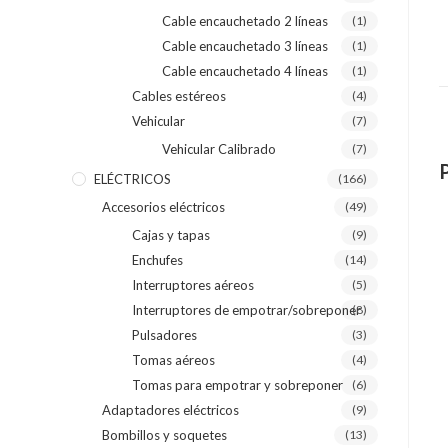
Cable encauchetado 2 líneas
(1)
Cable encauchetado 3 líneas
(1)
Cable encauchetado 4 líneas
(1)
Cables estéreos
(4)
Vehicular
(7)
Vehicular Calibrado
(7)
ELÉCTRICOS
(166)
Accesorios eléctricos
(49)
Cajas y tapas
(9)
Enchufes
(14)
Interruptores aéreos
(5)
Interruptores de empotrar/sobreponer
(8)
Pulsadores
(3)
Tomas aéreos
(4)
Tomas para empotrar y sobreponer
(6)
Adaptadores eléctricos
(9)
Bombillos y soquetes
(13)