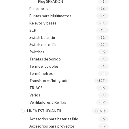
Plug SPEAKON
(3)
Pulsadores
(16)
Puntas para Multímetros
(15)
Relevos y bases
(31)
SCR
(13)
Switch balancin
(31)
Switch de codillo
(22)
Switches
(8)
Tarjetas de Sonido
(1)
Termoencogibles
(1)
Termómetros
(4)
Transistores/Integrados
(327)
TRIACS
(26)
Varios
(1)
Ventiladores y Rejillas
(59)
LÍNEA ESTUDIANTIL
(1070)
Accesorios para baterias litio
(6)
Accesorios para proyectos
(8)