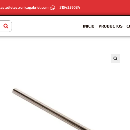
tacto@electronicagabriel.com
3154359034
INICIO
PRODUCTOS
C
🔍