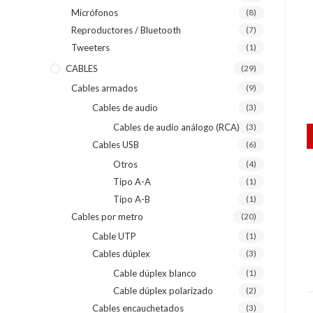
Micrófonos
(8)
Reproductores / Bluetooth
(7)
Tweeters
(1)
CABLES
(29)
Cables armados
(9)
Cables de audio
(3)
Cables de audio análogo (RCA)
(3)
Cables USB
(6)
Otros
(4)
Tipo A-A
(1)
Tipo A-B
(1)
Cables por metro
(20)
Cable UTP
(1)
Cables dúplex
(3)
Cable dúplex blanco
(1)
Cable dúplex polarizado
(2)
Cables encauchetados
(3)