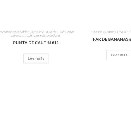
ccesorios para soldar
,
LÍNEA ESTUDIANTIL
,
Repuestos
Bananas y bornes
,
LÍNEA ES
para cautín, pistolas y desoldadores
PAR DE BANANAS #
PUNTA DE CAUTÍN #11
Leer más
Leer más