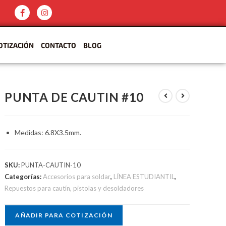
OTIZACIÓN
CONTACTO
BLOG
PUNTA DE CAUTIN #10
Medidas: 6.8X3.5mm.
SKU:
PUNTA-CAUTIN-10
Categorías:
Accesorios para soldar
,
LÍNEA ESTUDIANTIL
,
Repuestos para cautín, pistolas y desoldadores
AÑADIR PARA COTIZACIÓN